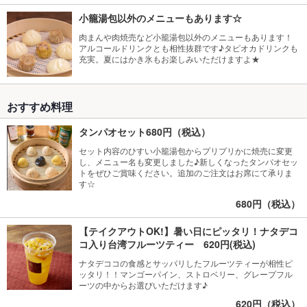
小籠湯包以外のメニューもあります☆
肉まんや肉焼売など小籠湯包以外のメニューもあります！
アルコールドリンクとも相性抜群です♪タピオカドリンクも
充実。夏にはかき氷もお楽しみいただけますよ★
おすすめ料理
タンパオセット680円（税込）
セット内容のひすい小籠湯包からプリプリかに焼売に変更
し、メニュー名も変更しました♪新しくなったタンパオセッ
トをぜひご賞味ください。追加のご注文はお席にて承りま
す☆
680円（税込）
【テイクアウトOK!】暑い日にピッタリ！ナタデコ
コ入り台湾フルーツティー 620円(税込)
ナタデココの食感とサッパリしたフルーツティーが相性ピ
ッタリ！！マンゴーパイン、ストロベリー、グレープフル
ーツの中からお選びいただけます♪
620円（税込）