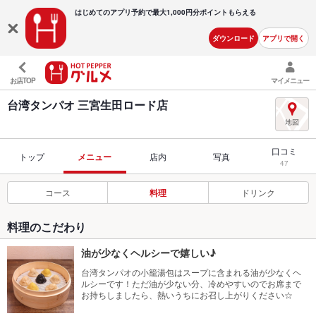
はじめてのアプリ予約で最大
1,000円分ポイントもらえる
ダウンロード
アプリで開く
お店TOP
マイメニュー
台湾タンパオ 三宮生田ロード店
口コミ
トップ
メニュー
店内
写真
47
コース
料理
ドリンク
料理のこだわり
油が少なくヘルシーで嬉しい♪
台湾タンパオの小籠湯包はスープに含まれる油が少なくヘ
ルシーです！ただ油が少ない分、冷めやすいのでお席まで
お持ちしましたら、熱いうちにお召し上がりください☆