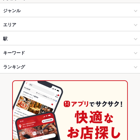
ジャンル
中華
エリア
台湾・香港料理
三宮
駅
神戸 × 中華
三宮 × 中華
旧居留地・大丸前駅
キーワード
神戸 × 台湾・香港料理
三宮 × 台湾・香港料理
神戸三宮駅
ランキング
カニ料理
肉まん
焼売
三宮駅 × 中華
兵庫
三宮駅
兵庫のグルメランキング
三宮駅 × 台湾・香港料理
兵庫 × 中華
兵庫の中華ランキング
兵庫 × 台湾・香港料理
兵庫の台湾・香港料理ランキング
神戸のグルメランキング
神戸の中華ランキング