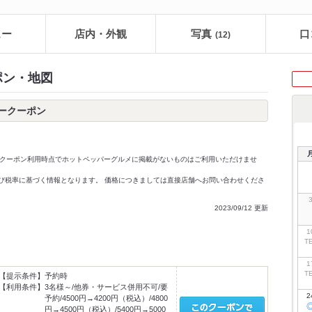
ュー
店内・外観
写真
口
(12)
ーポン・地図
パークーポン
クーポン利用時点でホットペッパーグルメに掲載がないものはご利用いただけませ
価格及び税率に基づく情報となります。 価格につきましては直接店舗へお問い合わせくださ
2023/09/12 更新
1
T
1
T
【提示条件】
予約時
【利用条件】
3名様～/他券・サービス併用不可/要
2
予約/4500円→4200円（税込）/4800
円→4500円（税込）/5400円→5000