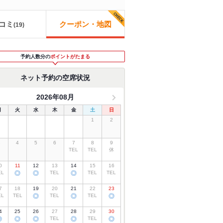
コミ
クーポン・地図
(
19
)
予約人数分の
ポイントがたまる
ネット予約の空席状況
2026年08月
月
火
水
木
金
土
日
1
2
3
4
5
6
7
8
9
TEL
TEL
休
0
11
12
13
14
15
16
EL
◎
◎
TEL
◎
TEL
TEL
7
18
19
20
21
22
23
EL
TEL
◎
TEL
◎
TEL
◎
4
25
26
27
28
29
30
◎
◎
◎
TEL
◎
TEL
◎