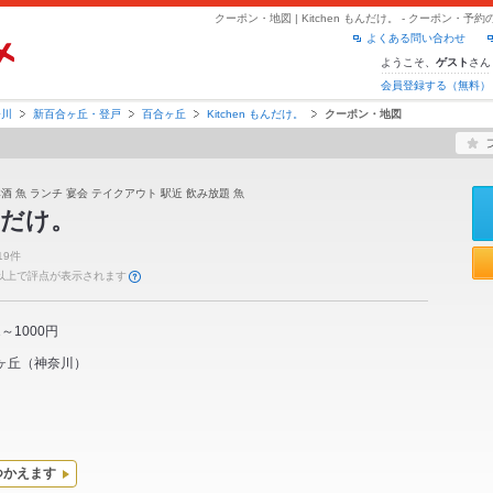
クーポン・地図 | Kitchen もんだけ。 - クーポン・
よくある問い合わせ
ようこそ、
さん
ゲスト
会員登録する（無料）
奈川
新百合ヶ丘・登戸
百合ヶ丘
Kitchen もんだけ。
クーポン・地図
本酒 魚 ランチ 宴会 テイクアウト 駅近 飲み放題 魚
もんだけ。
19件
件以上で評点が表示されます
1～1000円
ヶ丘
（
神奈川
）
つかえます