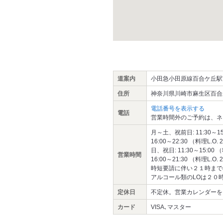
道案内
小田急小田原線百合ケ丘駅
住所
神奈川県川崎市麻生区百合丘
電話番号を表示する
電話
営業時間外のご予約は、ネ
月～土、祝前日: 11:30～15:0
16:00～22:30 （料理L.O. 
日、祝日: 11:30～15:00 （
営業時間
16:00～21:30 （料理L.O. 
時短要請に伴い２１時まで
アルコール類のLOは２０
定休日
不定休。営業カレンダーを
カード
VISA､マスター