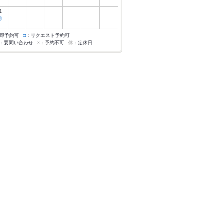
1
◎
即予約可
□
：リクエスト予約可
：要問い合わせ
×
：予約不可
休
：定休日