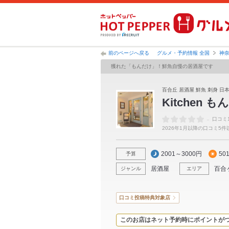
前のページへ戻る
グルメ・予約情報 全国
神
獲れた「もんだけ」！鮮魚自慢の居酒屋です
百合丘 居酒屋 鮮魚 刺身 日
Kitchen 
-
口コミ
2026年1月以降の口コミ5
2001～3000円
50
予算
居酒屋
百合
ジャンル
エリア
口コミ投稿特典対象店
このお店はネット予約時にポイントが