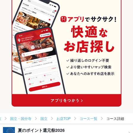
エビチリ
坦々麺
杏仁豆腐
みそラーメン
味噌ラーメン
五目焼きそば
谷保駅 × 中華全般
東京 × 中華
東京の中華ランキング
台湾ラーメン
五目ラーメン
肉ラーメン
東京 × 中華全般
東京の中華全般ランキング
国立・国分寺のグルメランキング
国立・国分寺の中華ランキング
国立のグルメランキング
京
国立・国分寺
国立
お店TOP
コース一覧
コース詳細
夏のポイント還元祭2026