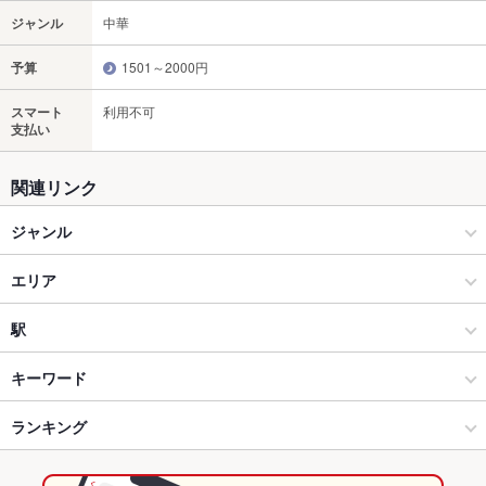
ジャンル
中華
予算
1501～2000円
スマート
利用不可
支払い
関連リンク
ジャンル
中華
エリア
中華全般
国立
駅
国立・国分寺 × 中華
国立 × 中華
国立駅
キーワード
国立・国分寺 × 中華全般
国立 × 中華全般
分倍河原駅
ランキング
からあげ
エビ料理
カキ料理・オイスター
カニ料理
にんにく料理
焼きそば
点心
水餃子
小籠包
焼売
チャーハン
麻婆豆腐
酢豚
谷保駅 × 中華
東京
谷保駅
東京のグルメランキング