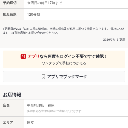
予約締切
来店日の前日17時まで
飲み放題
120分制
※更新日が2021/3/31以前の情報は、当時の価格及び税率に基づく情報となります。 価格につき
ましては直接店舗へお問い合わせください。
2026/07/13 更新
アプリ
なら何度もログイン不要ですぐ確認！
ワンタップで手軽につかえる
アプリでブックマーク
お店情報
店名
中華料理店 福家
多種多彩な中華料理がご堪能いただけます
エリア
国立