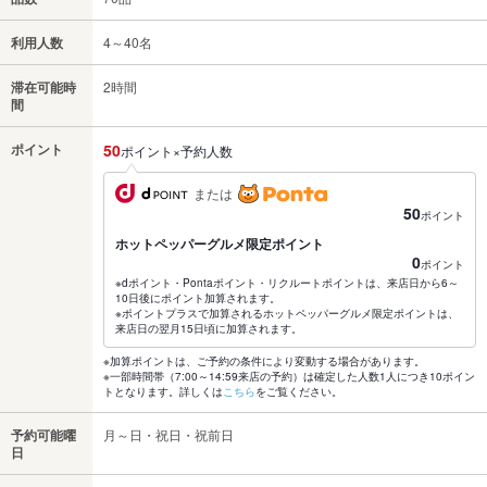
利用人数
4～40名
滞在可能時
2時間
間
ポイント
50
ポイント×予約人数
または
50
ポイント
ホットペッパーグルメ限定ポイント
0
ポイント
※dポイント・Pontaポイント・リクルートポイントは、来店日から6～
10日後にポイント加算されます。
※ポイントプラスで加算されるホットペッパーグルメ限定ポイントは、
来店日の翌月15日頃に加算されます。
※加算ポイントは、ご予約の条件により変動する場合があります。
※一部時間帯（7:00～14:59来店の予約）は確定した人数1人につき10ポイン
トとなります。詳しくは
こちら
をご覧ください。
予約可能曜
月～日・祝日・祝前日
日