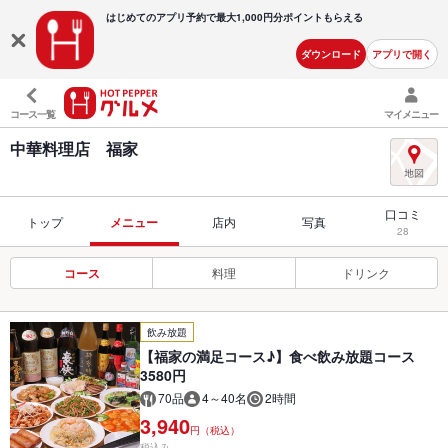
はじめてのアプリ予約で最大
1,000円分ポイントもらえる
ダウンロード
アプリで開く
コース一覧
マイメニュー
中華料理店 福家
口コミ
トップ
メニュー
店内
写真
28
コース
料理
ドリンク
飲み放題
【福家の満足コース♪】食べ飲み放題コース
3580円
70品
4～40名
2時間
3,940
円（税込）
税込み