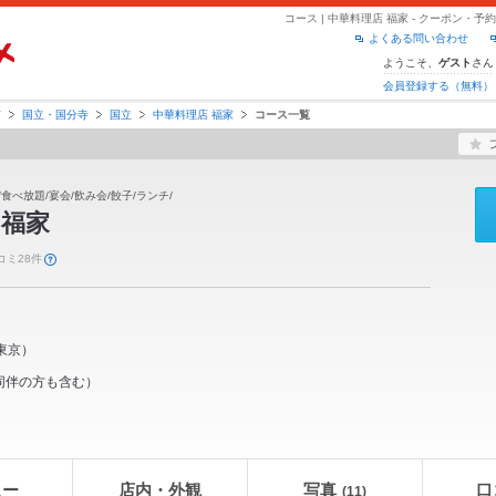
コース | 中華料理店 福家 - クーポン・
よくある問い合わせ
ようこそ、
さん
ゲスト
会員登録する（無料）
京
国立・国分寺
国立
中華料理店 福家
コース一覧
/食べ放題/宴会/飲み会/餃子/ランチ/
 福家
コミ28件
東京
）
同伴の方も含む）
ュー
店内・外観
写真
口
(11)