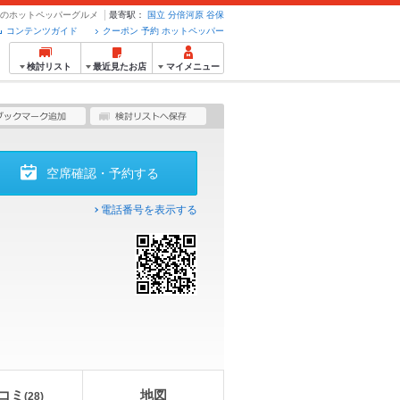
予約のホットペッパーグルメ
最寄駅：
国立
分倍河原
谷保
コンテンツガイド
クーポン 予約 ホットペッパー
検討リスト
最近見たお店
マイメニュー
空席確認・予約する
電話番号を表示する
コミ
地図
(
28
)