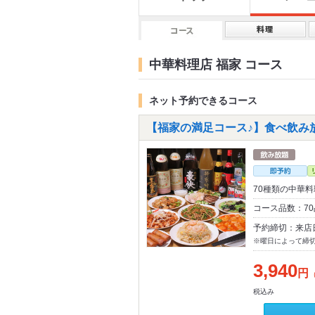
中華料理店 福家 コース
ネット予約できるコース
【福家の満足コース♪】食べ飲み放
70種類の中華
コース品数：70
予約締切：来店
※曜日によって締
3,940
円
税込み