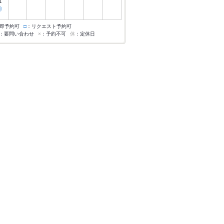
1
◎
即予約可
□
：リクエスト予約可
：要問い合わせ
×
：予約不可
休
：定休日