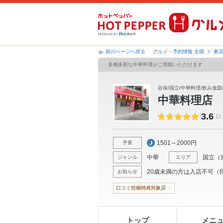
前のページへ戻る
グルメ・予約情報 全国
東
多種多彩な中華料理がご堪能いただけます
谷保/国立/中華料理/飲み放題
中華料理店
3.6
口
1501～2000円
予算
中華
国立
（
ジャンル
エリア
20歳未満の方は入店不可（
お知らせ
口コミ投稿特典対象店
トップ
メニ