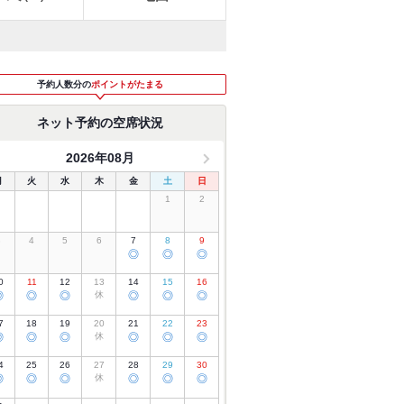
予約人数分の
ポイントがたまる
ネット予約の空席状況
2026年08月
月
火
水
木
金
土
日
1
2
3
4
5
6
7
8
9
◎
◎
◎
0
11
12
13
14
15
16
◎
◎
◎
休
◎
◎
◎
7
18
19
20
21
22
23
◎
◎
◎
休
◎
◎
◎
4
25
26
27
28
29
30
◎
◎
◎
休
◎
◎
◎