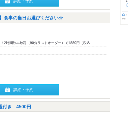
詳細・予約
3
◎
：
円】食事の当日お選びください☆
TEL
！2時間飲み放題（90分ラストオーダー）で1880円（税込…
詳細・予約
付き 4500円