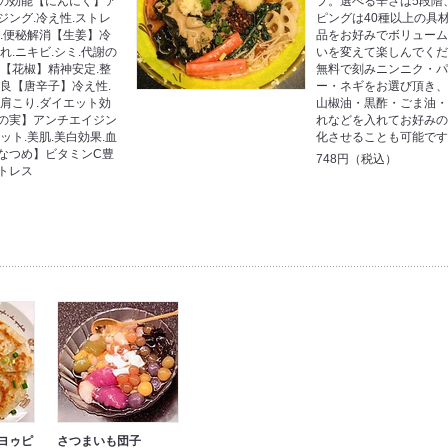
の効能【にんにく】ア
プ。選べる辛さは5段階
ジング.冷え性.ストレ
ピングは40種以上の具
み.便秘解消【生姜】冷
品をお好みでボリュー
れ.ニキビ.シミ.代謝の
いを変えて楽しんでく
邪【花椒】精神安定.整
無料で刻みニンニク・
不良【唐辛子】冷え性.
ー・ネギをお選び頂き
.肩こり.ダイエット効
山椒油・黒酢・ごま油
の実】アンチエイジン
れなどを入れてお好み
ット.美肌.美白効果.血
化させることも可能で
なつめ】ビタミンC豊
748円（税込）
トレス
ヨゥピ
さつまいも団子