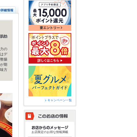
肌効
力の
はデ
整腸
が期
味方
キャンペーン一覧
お店限定のお得な情報満載