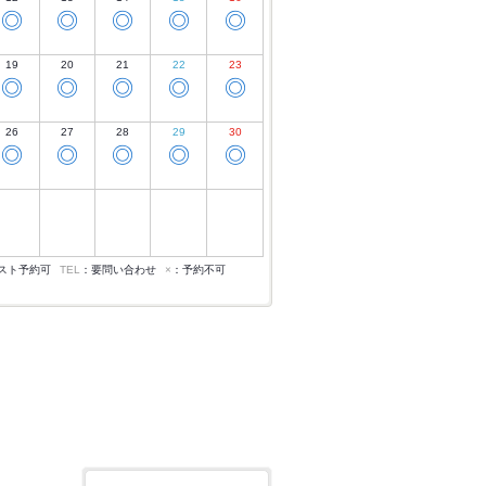
◎
◎
◎
◎
◎
19
20
21
22
23
◎
◎
◎
◎
◎
26
27
28
29
30
◎
◎
◎
◎
◎
スト予約可
TEL
：要問い合わせ
×
：予約不可