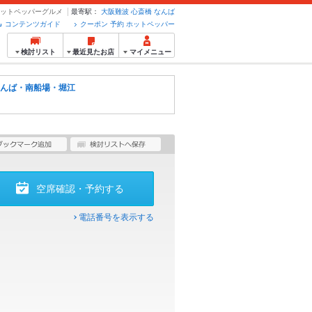
のホットペッパーグルメ
最寄駅：
大阪難波
心斎橋
なんば
コンテンツガイド
クーポン 予約 ホットペッパー
検討リスト
最近見たお店
マイメニュー
んば・南船場・堀江
空席確認・予約する
電話番号を表示する