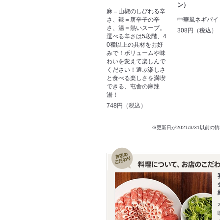
ン）
麻＝山椒のしびれる辛
さ、辣＝唐辛子の辛
中華風ネギパイ
さ、湯＝熱いスープ。
308円（税込）
選べる辛さは5段階、4
0種以上の具材をお好
みで！ボリュームや味
わいを変えて楽しんで
ください！選ぶ楽しさ
と食べる楽しさを満喫
できる、屯舎の麻辣
湯！
748円（税込）
※更新日が2021/3/31