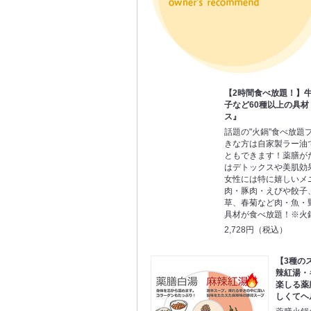
【2時間食べ放題！】
子など60種以上の具
ス』
話題の"火鍋"食べ放題
きな方は自家製ラー油
ともできます！薬膳が
はデトックスや美肌効
女性には特に嬉しいメ
肉・豚肉・えびや餃子
草、春菊など肉・魚・
具材が食べ放題！※火
2,728円（税込）
【3種の
辣紅湯・
楽しる薬
しくてヘ