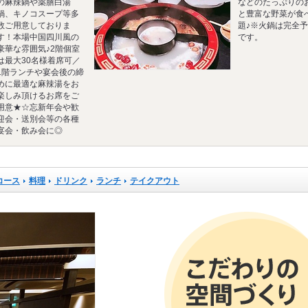
の麻辣鍋や薬膳白湯
などのたっぷりの
鍋、キノコスープ等多
と豊富な野菜が食
数ご用意しておりま
題♪※火鍋は完全
す！本場中国四川風の
です。
豪華な雰囲気♪2階個室
は最大30名様着席可／
1階ランチや宴会後の締
めに最適な麻辣湯をお
楽しみ頂けるお席をご
用意★☆忘新年会や歓
迎会・送別会等の各種
宴会・飲み会に◎
コース
料理
ドリンク
ランチ
テイクアウト