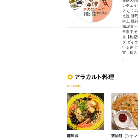
薬膳火鍋
ンチエイ
ス.むく
え性.肌荒
向上.風
腸.消化
食欲不振
果【枸杞
グ.ダイエ
行促進【
富、抗ス
-
麻辣湯
葱油餅（ツォン