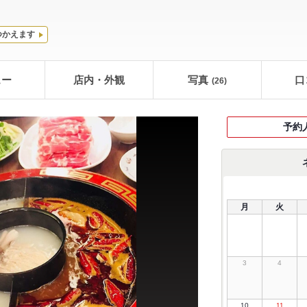
つかえます
ュー
店内・外観
写真
口
(26)
予約
月
火
3
4
10
11