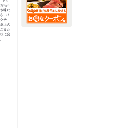
、トッ
材から3
ムや味わ
ださい！
パクチ
、卓上の
・ごまた
の味に変
す。