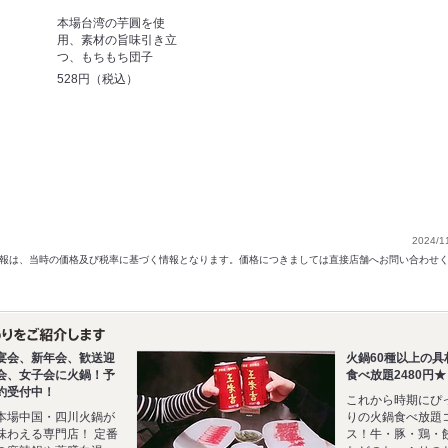
本場台湾の芋圓を使
用、素材の旨味引き立
つ、もちもち団子
528円（税込）
2024/1
以前の情報は、当時の価格及び税率に基づく情報となります。価格につきましては直接店舗へお問い合わせ
宴会、新年会、歓送迎
火鍋60種以上の具
会、女子会に火鍋！予
食べ放題2480円★
約受付中！
これから時期にぴ
本場中国・四川火鍋が
りの火鍋食べ放題
味わえる専門店！ 定番
ス！牛・豚・鶏・