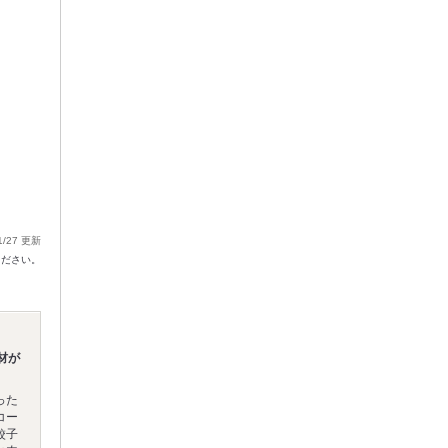
1/27 更新
ください。
材が
った
コー
餃子