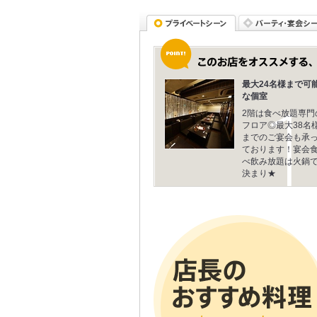
最大24名様まで可
な個室
2階は食べ放題専門
フロア◎最大38名
までのご宴会も承
ております！宴会
べ飲み放題は火鍋
決まり★