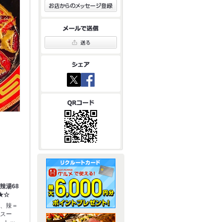
辣湯68
★☆
さ、辣＝
いスー