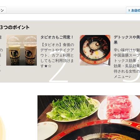
能
タピオカもご用意！
デトックスや美
果
【タピオカ】食後の
の
デザートやテイクア
辛い味付けが魅
様
ウト、カフェ利用と
中国薬膳スープ
っ
してもご利用頂けま
トックス効果・
食
す★☆
効果・美肌効果
で
待される女性の
メニュー♪