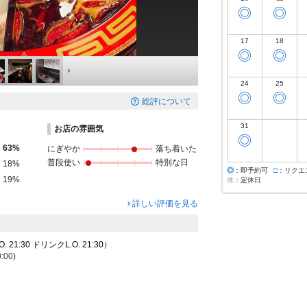
◎
◎
17
18
◎
◎
24
25
◎
◎
総評について
31
お店の雰囲気
◎
63%
にぎやか
落ち着いた
普段使い
特別な日
18%
◎
：即予約可
□
：リクエ
19%
休
：定休日
詳しい評価を見る
21:30 ドリンクL.O. 21:30）
00)