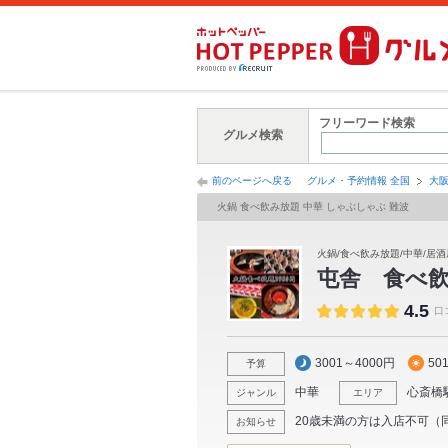
フリーワード検索
グルメ検索
前のページへ戻る
グルメ・予約情報 全国
大
火鍋 食べ飲み放題 中華 しゃぶしゃぶ 難波
火鍋/食べ飲み放題/中華/居酒
屯舎 食べ飲
4.5
口
3001～4000円
50
予算
中華
心斎橋
ジャンル
エリア
20歳未満の方は入店不可（
お知らせ