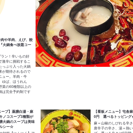
牛肉や羊肉、えび、餃
材『火鍋食べ放題コー
プラン！辛いもの好
で激辛に挑戦するこ
たっぷり入った火鍋
果が期待されるので
ニュー。羊肉・牛
、ゆば、ほうれん
野菜の60種類以上の
鍋は完全予約制です
スープ】薬膳白湯・麻
【看板メニュー】屯舎麻
キノコスープ3種類が
0円 選べるトッピング
膳火鍋のスープは美味
麻＝山椒のしびれる辛
ルシー☆
唐辛子の辛さ、湯＝熱