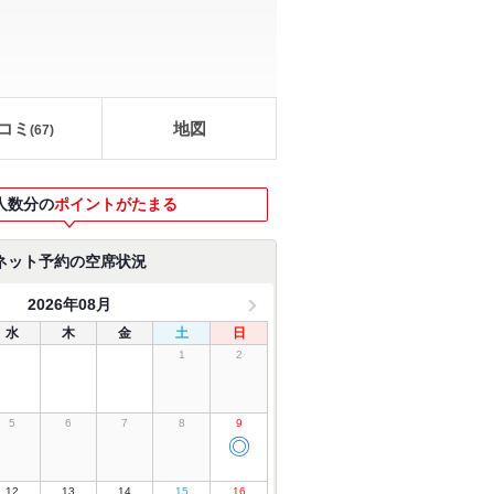
コミ
地図
(
67
)
人数分の
ポイントがたまる
ネット予約の空席状況
2026年08月
水
木
金
土
日
1
2
5
6
7
8
9
◎
12
13
14
15
16