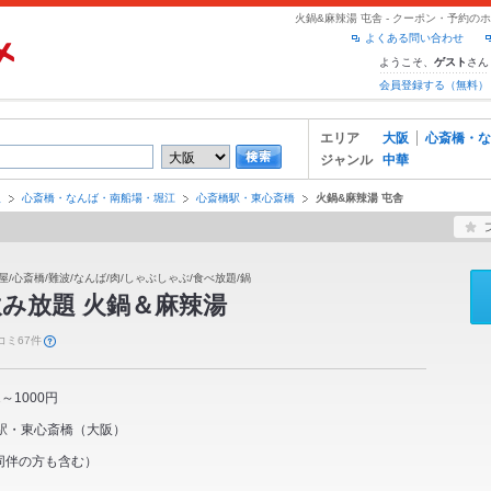
火鍋&麻辣湯 屯舎 - クーポン・予約
よくある問い合わせ
ようこそ、
さん
ゲスト
会員登録する（無料）
エリア
大阪
心斎橋・な
ジャンル
中華
阪
心斎橋・なんば・南船場・堀江
心斎橋駅・東心斎橋
火鍋&麻辣湯 屯舎
屋/心斎橋/難波/なんば/肉/しゃぶしゃぶ/食べ放題/鍋
み放題 火鍋＆麻辣湯
コミ67件
1～1000円
駅・東心斎橋
（
大阪
）
同伴の方も含む）