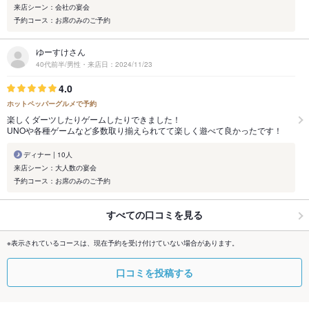
来店シーン：会社の宴会
予約コース：お席のみのご予約
ゆーすけさん
40代前半/男性・来店日：2024/11/23
4.0
ホットペッパーグルメで予約
楽しくダーツしたりゲームしたりできました！
UNOや各種ゲームなど多数取り揃えられてて楽しく遊べて良かったです！
ディナー | 10人
来店シーン：大人数の宴会
予約コース：お席のみのご予約
すべての口コミを見る
※表示されているコースは、現在予約を受け付けていない場合があります。
口コミを投稿する