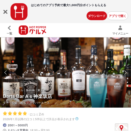
はじめてのアプリ予約で最大
1,000円分ポイントもらえる
ダウンロード
アプリで開く
一覧
マイメニュー
バー・カクテル | 飯田橋 | 東京都
Darts Bar A’s 神楽坂店
ダーツを楽しめるダーツバーエース
-
2
口コミ
件
2026年1月以降の口コミ5件以上で評点が表示されます
2001～3000円
ただいま営業中
18:00～翌5:00