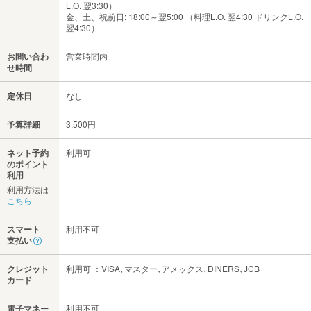
L.O. 翌3:30）
金、土、祝前日: 18:00～翌5:00 （料理L.O. 翌4:30 ドリンクL.O.
翌4:30）
お問い合わ
営業時間内
せ時間
定休日
なし
予算詳細
3,500円
ネット予約
利用可
のポイント
利用
利用方法は
こちら
スマート
利用不可
支払い
クレジット
利用可 ：VISA､マスター､アメックス､DINERS､JCB
カード
電子マネー
利用不可