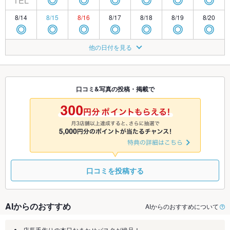
TEL
◎
◎
◎
◎
◎
◎
8/14
8/15
8/16
8/17
8/18
8/19
8/20
◎
◎
◎
◎
◎
◎
◎
8/21
8/22
8/23
8/24
8/25
8/26
8/27
他の日付を見る
◎
◎
◎
◎
◎
◎
◎
8/28
8/29
8/30
8/31
9/1
9/2
9/3
◎
◎
◎
◎
◎
◎
◎
口コミ&写真の投稿・掲載で
9/4
9/5
9/6
9/7
9/8
9/9
9/10
◎
◎
◎
◎
◎
◎
◎
口コミを投稿する
AIからのおすすめ
AIからのおすすめについて
店長手作りの本日おまかせパスタが絶品！