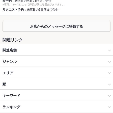
即予約
：来店日の当日21時まで受付
※曜日、コースによって締切が異なる場合があります。
座敷
リクエスト予約
：来店日の3日前まで受付
なし
掘りごたつ
なし
お店からのメッセージに登録する
カウンター
あり
関連リンク
ソファー
なし
関連店舗
テラス席
なし
Darts Bar A‘s 水道橋店
貸切
ジャンル
貸切可
設備
Darts Bar A's 日本橋茅場町店
バー・カクテル
エリア
Wi-Fi
あり
Darts Bar A’s 高円寺店
ダーツバー・スポーツバー
飯田橋
駅
バリアフリ
なし
ー
水道橋・飯田橋・神楽坂 × バー・カクテル
飯田橋 × バー・カクテル
飯田橋駅
キーワード
駐車場
なし
水道橋・飯田橋・神楽坂 × ダーツバー・スポーツバー
飯田橋 × ダーツバー・スポーツバー
神楽坂駅
ランキング
からあげ
パスタ
生ハム
たこ焼き