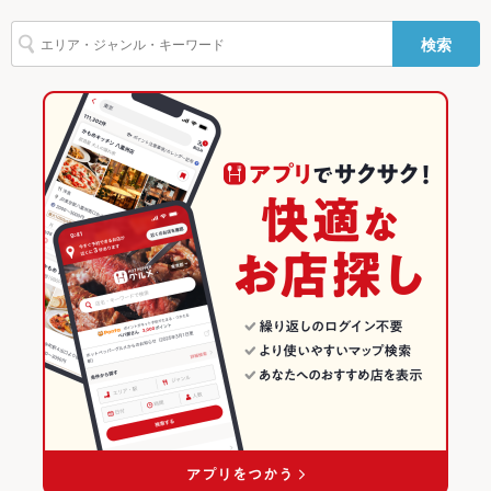
TV・プロジ
あり
飯田橋駅 × バー・カクテル
東京
九段下駅
東京のグルメランキング
ェクタ
検索
英語メニュ
あり
飯田橋駅 × ダーツバー・スポーツバー
東京 × バー・カクテル
東京のバー・カクテルランキング
ー
東京 × ダーツバー・スポーツバー
東京のダーツバー・スポーツバーランキング
その他設備
－
その他
水道橋・飯田橋・神楽坂のグルメランキング
飲み放題
あり
水道橋・飯田橋・神楽坂のバー・カクテルランキング
食べ放題
なし
飯田橋のグルメランキング
お酒
カクテル充実、ワイン充実
お子様連れ
お子様連れ不可
ウェディン
お問い合わせください。
グパーティ
ー二次会
お祝い・サ
可
プライズ対