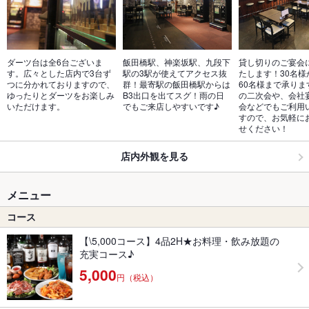
ダーツ台は全6台ございま
飯田橋駅、神楽坂駅、九段下
貸し切りのご宴会
す。広々とした店内で3台ず
駅の3駅が使えてアクセス抜
たします！30名様
つに分かれておりますので、
群！最寄駅の飯田橋駅からは
60名様まで承りま
ゆったりとダーツをお楽しみ
B3出口を出てスグ！雨の日
の二次会や、会社
いただけます。
でもご来店しやすいです♪
会などでもご利用
すので、お気軽に
せください！
店内外観を見る
メニュー
コース
【\5,000コース】4品2H★お料理・飲み放題の
充実コース♪
5,000
円（税込）