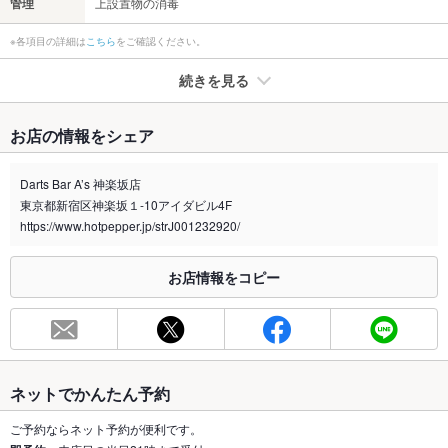
管理
上設置物の消毒
※各項目の詳細は
こちら
をご確認ください。
続きを見る
たばこ
お店の情報をシェア
禁煙・喫煙
全席喫煙可
※当店は喫煙目的店舗になっておりますので、紙たばこや電子タ
Darts Bar A’s 神楽坂店
バコも吸うことができます
東京都新宿区神楽坂１-10アイダビル4F
喫煙専用室
https://www.hotpepper.jp/strJ001232920/
なし
※2020年4月1日～受動喫煙対策に関する法律が施行されています。正しい情報はお店へお問い
お店情報をコピー
合わせください。
お席
総席数
40席
最大宴会収
60人
ネットでかんたん予約
容人数
ご予約ならネット予約が便利です。
個室
なし