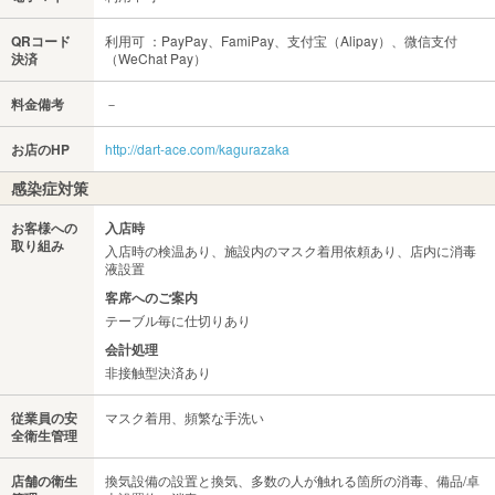
QRコード
利用可 ：PayPay、FamiPay、支付宝（Alipay）、微信支付
決済
（WeChat Pay）
料金備考
－
お店のHP
http://dart-ace.com/kagurazaka
感染症対策
お客様への
入店時
取り組み
入店時の検温あり、施設内のマスク着用依頼あり、店内に消毒
液設置
客席へのご案内
テーブル毎に仕切りあり
会計処理
非接触型決済あり
従業員の安
マスク着用、頻繁な手洗い
全衛生管理
店舗の衛生
換気設備の設置と換気、多数の人が触れる箇所の消毒、備品/卓