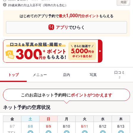
20歳未満の方は入店不可（同伴の方も含む）
1,000
はじめてのアプリ予約で
最大
円分ポイント
もらえる
アプリ
でひらく
口コミ
トップ
メニュー
店内
写真
2
このお店はネット予約時に
ポイントがつかえます
ネット予約の空席状況
金
土
日
月
火
水
木
8/7
8/8
8/9
8/10
8/11
8/12
8/13