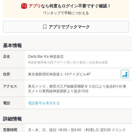
アプリ
なら何度もログイン不要ですぐ確認！
ワンタップで手軽につかえる
アプリでブックマーク
基本情報
店名
Darts Bar A’s 神楽坂店
神楽坂/飯田橋/九段下/ダーツ/貸し切り/宴会/二次会/飲み放題
住所
東京都新宿区神楽坂１-10アイダビル4F
アクセス
東京メトロ，都営大江戸線飯田橋駅Ｂ３出口より徒歩約1分/東
京メトロ東西線神楽坂駅より徒歩10分
電話
電話番号を表示する
詳細情報
営業時間
月～木、日、祝日: 18:00～翌4:00 （料理L.O. 翌3:30 ドリンク