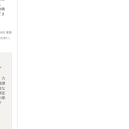
し
赤穂
てま
4/02 更新
ください。
し
、六
地酒
はな
限定
の県
す