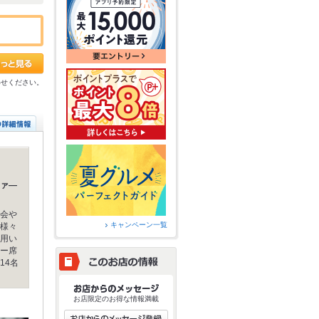
わせください。
ァ―
会や
キャンペーン一覧
様々
用い
ー席
14名
お店限定のお得な情報満載