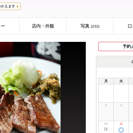
つかえます
ュー
店内・外観
写真
口
(232)
予約
月
火
3
4
10
11
休
◎