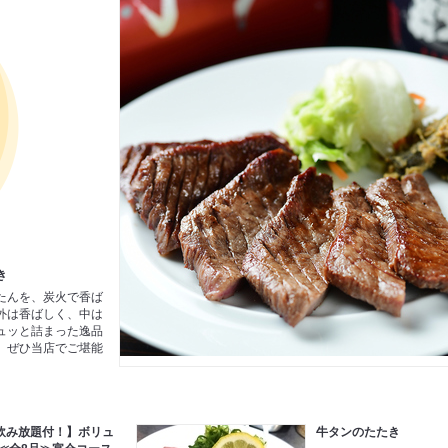
き
たんを、炭火で香ば
外は香ばしく、中は
ュッと詰まった逸品
、ぜひ当店でご堪能
分飲み放題付！】ボリュ
牛タンのたたき