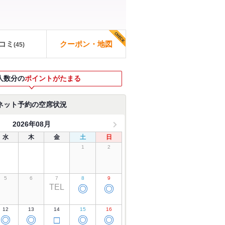
コミ
クーポン・地図
(
45
)
人数分の
ポイントがたまる
ネット予約の空席状況
2026年08月
水
木
金
土
日
1
2
5
6
7
8
9
TEL
◎
◎
12
13
14
15
16
◎
◎
□
◎
◎