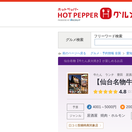
フリーワード検索
グルメ検索
前のページへ戻る
グルメ・予約情報 全国
愛
仙台名物【牛たん炭火焼き】が楽しめるお店
牛たん ランチ 豊田 居
【仙台名物牛
4.8
口
4001～5000円
20
予算
居酒屋
焼肉・ホルモン
ジャンル
口コミ投稿特典対象店