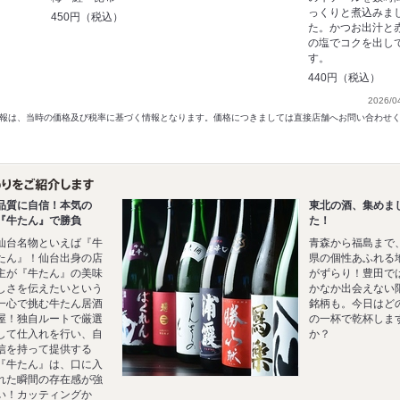
っくりと煮込みま
450円（税込）
た。かつお出汁と
の塩でコクを出し
す。
440円（税込）
2026/0
以前の情報は、当時の価格及び税率に基づく情報となります。価格につきましては直接店舗へお問い合わせ
品質に自信！本気の
東北の酒、集めま
『牛たん』で勝負
た！
仙台名物といえば『牛
青森から福島まで
たん』！仙台出身の店
県の個性あふれる
主が『牛たん』の美味
がずらり！豊田で
しさを伝えたいという
かなか出会えない
一心で挑む牛たん居酒
銘柄も。今日はど
屋！独自ルートで厳選
の一杯で乾杯しま
して仕入れを行い、自
か？
信を持って提供する
『牛たん』は、口に入
れた瞬間の存在感が強
い！カッティングか