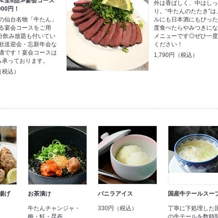
≪全8品≫宴会コース
外は香ばしく、中はし
000円！
り。“牛たんのたたき”は
の仙台名物「牛たん」
ルにも日本酒にもぴっ
る宴会コースをご用
度食べたらやみつきに
0分飲み放題も付いてい
メニューです◎ぜひ一
歓送迎会・忘新年会な
ください！
適です！宴会コースは
1,790円（税込）
ら承っております。
円（税込）
揚げ
お茶漬け
バニラアイス
国産牛テールスー
牛たんチャンジャ・
330円（税込）
丁寧に下処理した
梅・鮭・昆布
の牛テールを数時