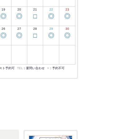
19
20
21
22
23
◎
◎
□
◎
◎
26
27
28
29
30
◎
◎
□
◎
◎
スト予約可
TEL
：要問い合わせ
×
：予約不可