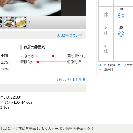
17
18
休
◎
24
25
休
◎
総評について
31
お店の雰囲気
休
40%
にぎやか
落ち着いた
普段使い
特別な日
22%
◎
：即予約可
□
：リクエ
38%
休
：定休日
詳しい評価を見る
クL.O. 22:30）
 ドリンクL.O. 14:00）
22:30）
お店に行く前に笑売家 ゆるりのクーポン情報をチェック！