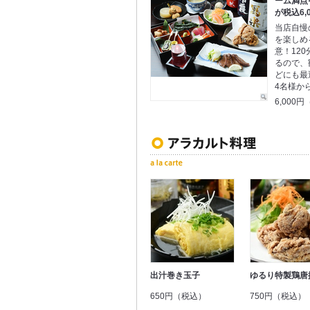
ーム満点
が税込6,
当店自慢
を楽しめ
意！12
るので、
どにも最
4名様か
6,000
出汁巻き玉子
ゆるり特製鶏唐
650円（税込）
750円（税込）