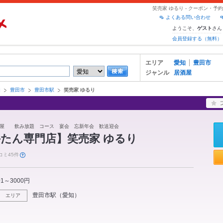
笑売家 ゆるり - クーポン・
よくある問い合わせ
ようこそ、
さん
ゲスト
会員登録する（無料）
エリア
愛知
豊田市
ジャンル
居酒屋
知
豊田市
豊田市駅
笑売家 ゆるり
酒屋 飲み放題 コース 宴会 忘新年会 歓送迎会
たん専門店】笑売家 ゆるり
コミ45件
01～3000円
豊田市駅
（
愛知
）
エリア