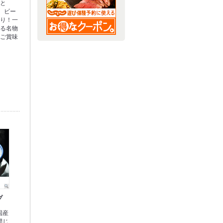
っと
、ビー
たり！一
なる名物
度ご賞味
プ
国産
間じ