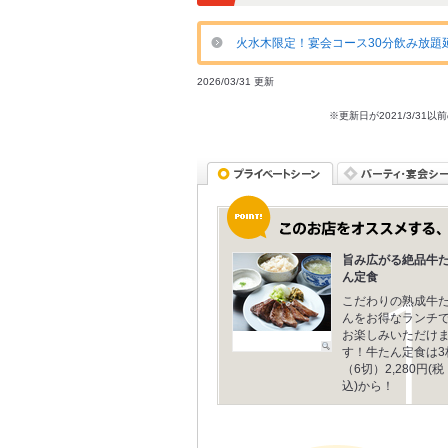
火水木限定！宴会コース30分飲み放題
2026/03/31 更新
※更新日が2021/3/
旨み広がる絶品牛
ん定食
こだわりの熟成牛
んをお得なランチ
お楽しみいただけ
す！牛たん定食は3
（6切）2,280円(税
込)から！