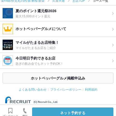
栄ｷﾀ錦/伏見丸の内/泉/東桜/新栄
久屋大通
お店TOP
コース一覧
夏のポイント還元祭2026
最大15,000ポイント還元
ホットペッパーグルメについて
マイルがたまるお店特集！
マイルがたまるお店をご紹介
今日明日予約できるお店
急ぎの飲み会でもネット予約OK！
ホットペッパーグルメ掲載申込み
よくある問い合わせ
プライバシーポリシー
利用規約
(C) Recruit Co., Ltd.
ネット予約する
ブックマーク
電話