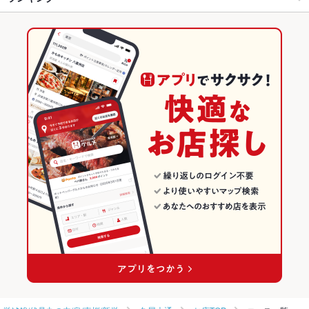
牛すじ
キッシュ
鴨肉
パスタ
ペペロンチーノ
ボロネーゼ
ピザ
久屋大通駅 × イタリアン・フレンチ
愛知
丸の内駅
愛知のグルメランキング
マルゲリータ
アヒージョ
生ハム
久屋大通駅 × イタリアン
愛知 × イタリアン・フレンチ
愛知のイタリアン・フレンチランキング
愛知 × イタリアン
愛知のイタリアンランキング
栄ｷﾀ錦/伏見丸の内/泉/東桜/新栄のグルメランキング
栄ｷﾀ錦/伏見丸の内/泉/東桜/新栄のイタリアン・フレンチランキン
グ
栄ｷﾀ錦/伏見丸の内/泉/東桜/新栄のイタリアンランキング
久屋大通のグルメランキング
久屋大通のイタリアン・フレンチランキング