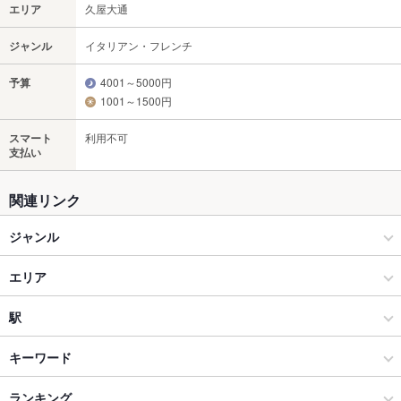
エリア
久屋大通
ジャンル
イタリアン・フレンチ
予算
4001～5000円
1001～1500円
スマート
利用不可
支払い
関連リンク
ジャンル
イタリアン・フレンチ
エリア
イタリアン
久屋大通
駅
栄ｷﾀ錦/伏見丸の内/泉/東桜/新栄 × イタリアン・フレンチ
久屋大通 × イタリアン・フレンチ
栄駅
キーワード
栄ｷﾀ錦/伏見丸の内/泉/東桜/新栄 × イタリアン
久屋大通 × イタリアン
久屋大通駅
ランキング
エビ料理
カキ料理・オイスター
カニ料理
ローストビーフ
ソーセージ