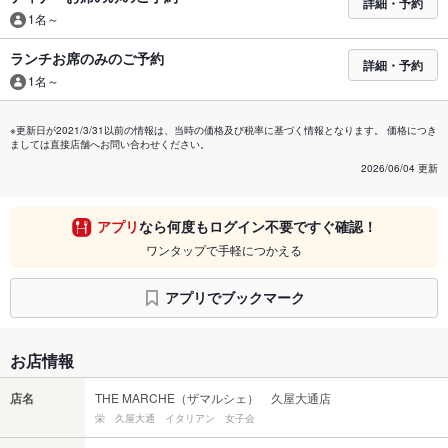
詳細・予約
1名～
ランチお席のみのご予約
詳細・予約
1名～
※更新日が2021/3/31以前の情報は、当時の価格及び税率に基づく情報となります。 価格につき
ましては直接店舗へお問い合わせください。
2026/06/04 更新
アプリ
なら何度もログイン不要ですぐ確認！
ワンタップで手軽につかえる
アプリでブックマーク
お店情報
店名
THE MARCHE（ザマルシェ） 久屋大通店
栄 久屋大通 イタリアン 女子会