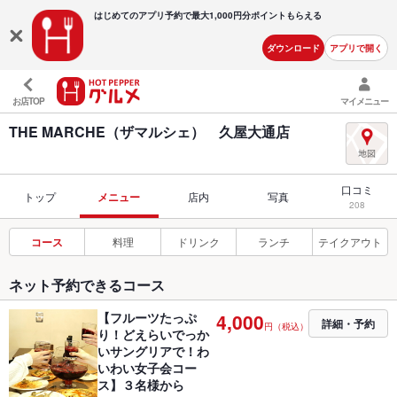
はじめてのアプリ予約で最大
1,000円分ポイントもらえる
ダウンロード
アプリで開く
お店TOP
マイメニュー
THE MARCHE（ザマルシェ） 久屋大通店
口コミ
トップ
メニュー
店内
写真
208
コース
料理
ドリンク
ランチ
テイクアウト
ネット予約できるコース
【フルーツたっぷ
4,000
詳細・予約
円（税込）
り！どえらいでっか
いサングリアで！わ
いわい女子会コー
ス】３名様から