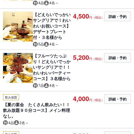
4品
4名～
【どえらいでっかい
4,500
詳細・予約
円（税込）
サングリアで！わい
わいお祝いコース】
デザートプレート
付・３名様から
5品
4名～
【フルーツたっぷ
5,200
詳細・予約
円（税込）
り！どえらいでっか
いサングリアで！！
わいわいパーティー
コース】３名様から
7品
4名～
4,000
飲み放題
詳細・予約
円（税込）
【夏の宴会 たくさん飲みたい！！
飲み放題９０分コース】メイン料理
なし。
4品
2名～