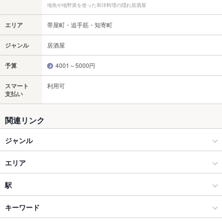
地魚や地野菜を使った和洋料理の隠れ居酒屋
エリア
帯屋町・追手筋・知寄町
ジャンル
居酒屋
予算
4001～5000円
スマート
利用可
支払い
関連リンク
ジャンル
居酒屋
エリア
創作
帯屋町・追手筋・知寄町
駅
高知市 × 居酒屋
帯屋町・追手筋・知寄町 × 居酒屋
高知駅
キーワード