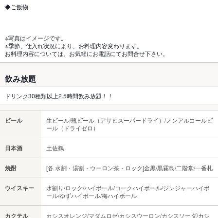
◆ご飯物
※写真はイメージです。
※季節、仕入れ状況により、お料理内容変わります。
お料理内容については、お気軽にお電話にてお問合せ下さい。
飲み放題
ドリンク30種類以上2.5時間飲み放題！！
ビール
生ビール/瓶ビール（アサヒスーパードライ）/ノンアルコールビ
ール（ドライゼロ）
日本酒
土佐鶴
焼酎
[各 水割・湯割・ウーロン茶・ロック]金黒/黒霧島/二階堂/一番札
ウイスキー
水割り/ロック/ハイボール/コークハイボール/ジンジャーハイボ
ール/ゆずハイボール/梅ハイボール
カクテル
カシスオレンジ/マダムロゼ/カシスウーロン/カシスソーダ/カシ