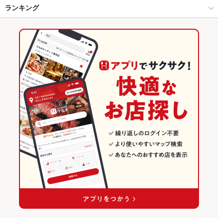
高知市 × 創作
帯屋町・追手筋・知寄町 × 創作
蓮池町通駅
ランキング
からあげ
お茶漬け
エビ料理
ローストビーフ
にんにく料理
フライドポテト
湯葉料理
天ぷら
茶碗蒸し
牛すじ
レバー
グラタン
蓮池町通駅 × 居酒屋
帯屋町・追手筋・知寄町 × 創作料理
はりまや橋駅
高知のグルメランキング
チャーハン
エビチリ
牛タン
生ハム
蓮池町通駅 × 創作
帯屋町・追手筋・知寄町 × 和風
高知の居酒屋ランキング
創作料理
高知
高知市のグルメランキング
和風
高知 × 居酒屋
高知市の居酒屋ランキング
高知市 × 創作料理
高知 × 創作
帯屋町・追手筋・知寄町のグルメランキング
高知市 × 和風
高知 × 創作料理
帯屋町・追手筋・知寄町の居酒屋ランキング
蓮池町通駅 × 創作料理
高知 × 和風
蓮池町通駅 × 和風