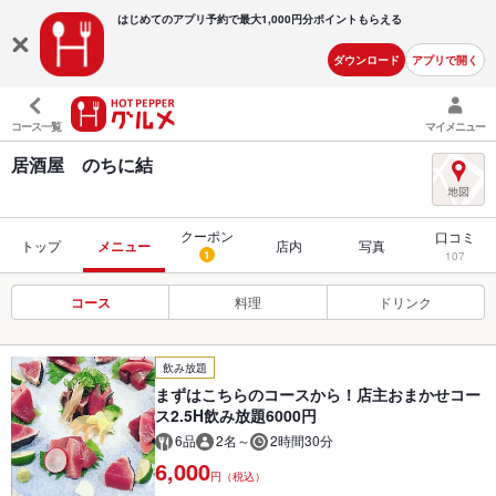
はじめてのアプリ予約で最大
1,000円分ポイントもらえる
ダウンロード
アプリで開く
コース一覧
マイメニュー
居酒屋 のちに結
クーポン
口コミ
トップ
メニュー
店内
写真
1
107
コース
料理
ドリンク
飲み放題
まずはこちらのコースから！店主おまかせコー
ス2.5H飲み放題6000円
6品
2名～
2時間30分
6,000
円（税込）