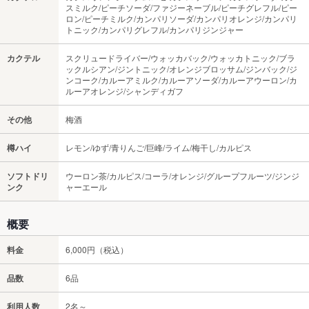
スミルク/ピーチソーダ/ファジーネーブル/ピーチグレフル/ピー
ロン/ピーチミルク/カンパリソーダ/カンパリオレンジ/カンパリ
トニック/カンパリグレフル/カンパリジンジャー
カクテル
スクリュードライバー/ウォッカバック/ウォッカトニック/ブラ
ックルシアン/ジントニック/オレンジブロッサム/ジンバック/ジ
ンコーク/カルーアミルク/カルーアソーダ/カルーアウーロン/カ
ルーアオレンジ/シャンディガフ
その他
梅酒
樽ハイ
レモン/ゆず/青りんご/巨峰/ライム/梅干し/カルピス
ソフトドリ
ウーロン茶/カルピス/コーラ/オレンジ/グループフルーツ/ジンジ
ンク
ャーエール
概要
料金
6,000円（税込）
品数
6品
利用人数
2名～