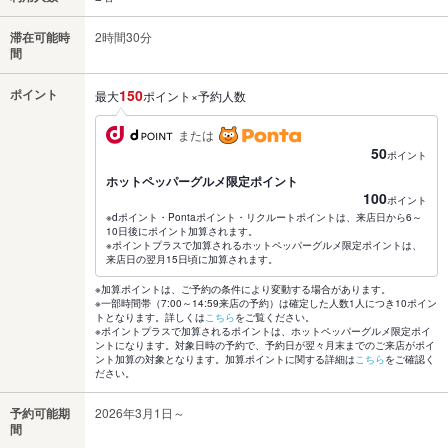
滞在可能時
2時間30分
間
ポイント
150
最大
ポイント×予約人数
または
50
ポイント
ホットペッパーグルメ限定ポイント
100
ポイント
※dポイント・Pontaポイント・リクルートポイントは、来店日から6～
10日後にポイント加算されます。
※ポイントプラスで加算されるホットペッパーグルメ限定ポイントは、
来店日の翌月15日頃に加算されます。
※加算ポイントは、ご予約の条件により変動する場合があります。
※一部時間帯（7:00～14:59来店の予約）は確定した人数1人につき10ポイン
トとなります。詳しくは
こちら
をご覧ください。
※ポイントプラスで加算されるポイントは、ホットペッパーグルメ限定ポイ
ントになります。対象日時の予約で、予約日が翌々月末までのご来店がポイ
ント加算の対象となります。加算ポイントに関する詳細は
こちら
をご確認く
ださい。
予約可能期
2026年3月1日～
間