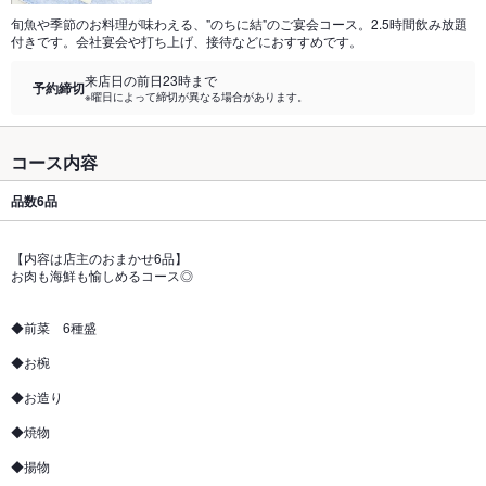
旬魚や季節のお料理が味わえる、"のちに結"のご宴会コース。2.5時間飲み放題
付きです。会社宴会や打ち上げ、接待などにおすすめです。
来店日の前日23時まで
予約締切
※曜日によって締切が異なる場合があります。
コース内容
品数
6品
【内容は店主のおまかせ6品】
お肉も海鮮も愉しめるコース◎
◆前菜 6種盛
◆お椀
◆お造り
◆焼物
◆揚物