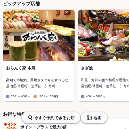
ピックアップ店舗
おらんく家 本店
さざ波
高知で本格鮨、藁焼きタタキを食べるな…
和風・海鮮の創作料理が堪能
居酒屋/帯屋町・追手筋・知寄町
居酒屋/帯屋町・追手筋・知寄
3001～4000円
1001～1500円
4001～5000円
お得な特集から探す・予約する
今すぐ予約できるお店
地図
ポイントプラスで最大8倍