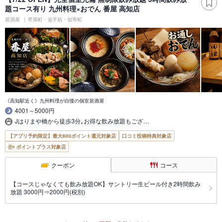
題コース有り 九州料理×おでん 番屋 高知店
居酒屋
帯屋町・追手筋・知寄町
《高知駅近く》九州料理が自慢の個室居酒屋
4001～5000円
Jはりまや橋から徒歩3分｡お得な飲み放題もござ…
【アプリ予約限定】最大800ポイント還元対象店
口コミ投稿特典対象店
ポイントプラス対象店
クーポン
コース
【コースじゃなくても飲み放題OK】サントリー生ビール付き2時間飲み
放題 3000円⇒2000円(税別)