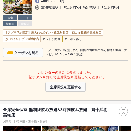
4001～5000円
蓮池町通駅より徒歩約5分/高知橋駅より徒歩約6分
個室
カード
禁煙席
喫煙席
【アプリ予約限定】最大800ポイント還元対象店
口コミ投稿特典対象店
ポイントプラス対象店
ネット予約可
クーポンあり
【八一六の日特別記念♪】自慢の囲炉裏で焼く名物！実演「大
クーポンを見る
エビ」1815円→898円(税込)
カレンダーの更新に失敗しました。
下記ボタンを押して空席状況を更新してください。
空席状況を更新する
全席完全個室 無制限飲み放題&3時間飲み放題 鶏十兵衛
高知店
居酒屋
帯屋町・追手筋・知寄町