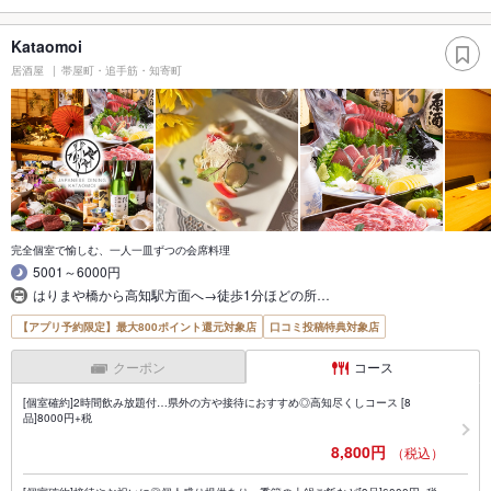
Kataomoi
居酒屋
帯屋町・追手筋・知寄町
完全個室で愉しむ、一人一皿ずつの会席料理
5001～6000円
はりまや橋から高知駅方面へ→徒歩1分ほどの所…
【アプリ予約限定】最大800ポイント還元対象店
口コミ投稿特典対象店
クーポン
コース
[個室確約]2時間飲み放題付…県外の方や接待におすすめ◎高知尽くしコース [8
品]8000円+税
8,800円
（税込）