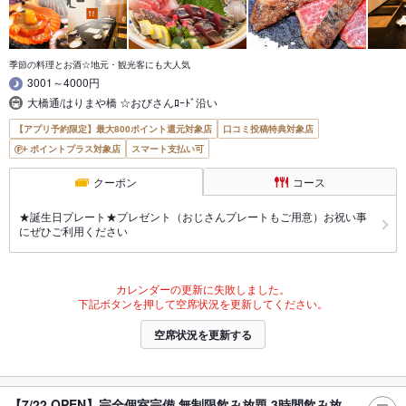
季節の料理とお酒☆地元・観光客にも大人気
3001～4000円
大橋通/はりまや橋 ☆おびさんﾛｰﾄﾞ沿い
【アプリ予約限定】最大800ポイント還元対象店
口コミ投稿特典対象店
ポイントプラス対象店
スマート支払い可
クーポン
コース
★誕生日プレート★プレゼント（おじさんプレートもご用意）お祝い事
にぜひご利用ください
カレンダーの更新に失敗しました。
下記ボタンを押して空席状況を更新してください。
空席状況を更新する
【7/22 OPEN】完全個室完備 無制限飲み放題 3時間飲み放