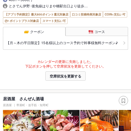
とさでん伊野･後免線はりまや橋駅出口より徒歩…
【アプリ予約限定】最大800ポイント還元対象店
口コミ投稿特典対象店
COIN+支払い可
ポイントプラス対象店
スマート支払い可
クーポン
コース
【月～木の平日限定】15名様以上のコース予約で幹事様無料クーポン♪
カレンダーの更新に失敗しました。
下記ボタンを押して空席状況を更新してください。
空席状況を更新する
居酒屋 さんぜん酒場
居酒屋
帯屋町・追手筋・知寄町