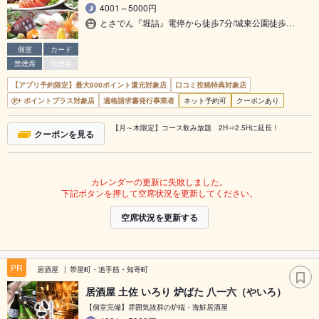
4001～5000円
とさでん『堀詰』電停から徒歩7分/城東公園徒歩…
個室
カード
禁煙席
喫煙席
【アプリ予約限定】最大800ポイント還元対象店
口コミ投稿特典対象店
ポイントプラス対象店
適格請求書発行事業者
ネット予約可
クーポンあり
【月～木限定】コース飲み放題 2H⇒2.5Hに延長！
クーポンを見る
カレンダーの更新に失敗しました。
下記ボタンを押して空席状況を更新してください。
空席状況を更新する
PR
居酒屋
帯屋町・追手筋・知寄町
居酒屋 土佐 いろり 炉ばた 八一六（やいろ）
【個室完備】雰囲気抜群の炉端・海鮮居酒屋