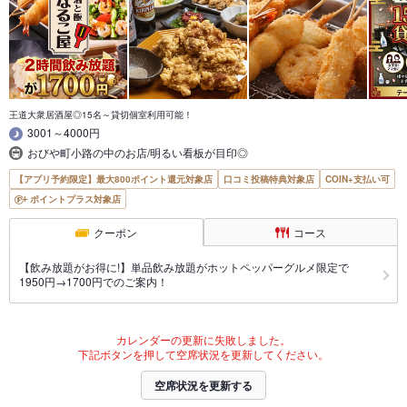
王道大衆居酒屋◎15名～貸切個室利用可能！
3001～4000円
おびや町小路の中のお店/明るい看板が目印◎
【アプリ予約限定】最大800ポイント還元対象店
口コミ投稿特典対象店
COIN+支払い可
ポイントプラス対象店
クーポン
コース
【飲み放題がお得に!】単品飲み放題がホットペッパーグルメ限定で
1950円→1700円でのご案内！
カレンダーの更新に失敗しました。
下記ボタンを押して空席状況を更新してください。
空席状況を更新する