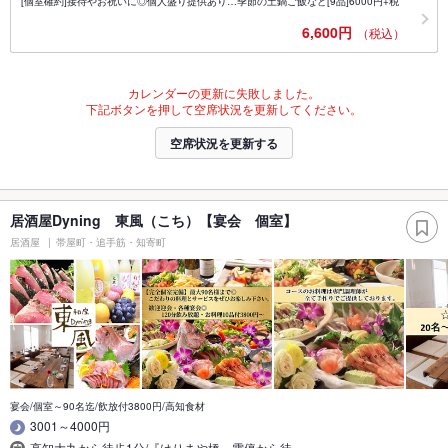
[個室確約]接待やお祝いに◎個人盛り提供あり…季節の土鍋ご飯など[9品]6000円+税
6,600円
（税込）
カレンダーの更新に失敗しました。
下記ボタンを押して空席状況を更新してください。
空席状況を更新する
居酒屋Dyning 東風（こち）【宴会 個室】
居酒屋
帯屋町・追手筋・知寄町
宴会/個室～90名迄/飲放付3800円/高知食材
3001～4000円
高知大丸から徒歩1分/『はりまや橋』電停から徒…