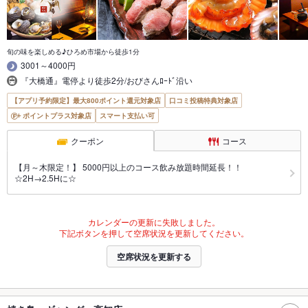
旬の味を楽しめる♪ひろめ市場から徒歩1分
3001～4000円
『大橋通』電停より徒歩2分/おびさんﾛｰﾄﾞ沿い
【アプリ予約限定】最大800ポイント還元対象店
口コミ投稿特典対象店
ポイントプラス対象店
スマート支払い可
クーポン
コース
【月～木限定！】 5000円以上のコース飲み放題時間延長！！
☆2H→2.5Hに☆
カレンダーの更新に失敗しました。
下記ボタンを押して空席状況を更新してください。
空席状況を更新する