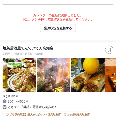
カレンダーの更新に失敗しました。
下記ボタンを押して空席状況を更新してください。
空席状況を更新する
焼鳥居酒屋てんてけてん高知店
居酒屋
帯屋町・追手筋・知寄町
焼き鳥居酒屋
3001～4000円
とさでん『堀詰』電停から徒歩3分
【アプリ予約限定】最大800ポイント還元対象店
口コミ投稿特典対象店