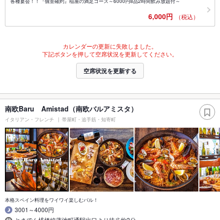
各種宴会！！『個室確約』稲屋の満足コース～6000円8品2時間飲み放題付～
6,000円
（税込）
カレンダーの更新に失敗しました。
下記ボタンを押して空席状況を更新してください。
空席状況を更新する
南欧Baru Amistad（南欧バルアミスタ）
イタリアン・フレンチ
帯屋町・追手筋・知寄町
本格スペイン料理をワイワイ楽しむバル！
3001～4000円
とさでん桟橋線蓮池町通駅出口より徒歩約3分