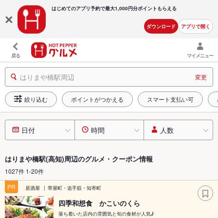
はじめてのアプリ予約で最大
1,000円分ポイントもらえる
ダウンロード
アプリで開く
戻る
マイメニュー
はりまや橋駅周辺
変更
絞り込む
ポイントがつかえる
スマート支払い可
日付
時間
人数
はりまや橋駅(高知)周辺のグルメ・クーポン情報
1027件 1-20件
PR
居酒屋
帯屋町・追手筋・知寄町
四季和想食 かこいのくら
落ち着いた店内の雰囲気と旬の食材が人気♪