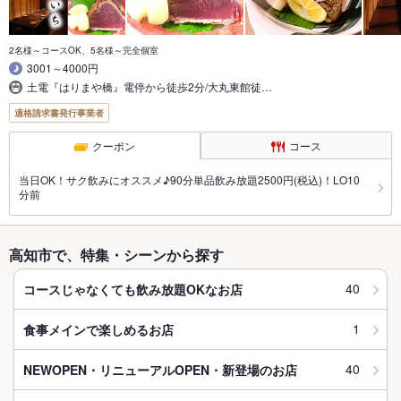
2名様～コースOK、5名様～完全個室
3001～4000円
土電『はりまや橋』電停から徒歩2分/大丸東館徒…
適格請求書発行事業者
クーポン
コース
当日OK！サク飲みにオススメ♪90分単品飲み放題2500円(税込)！LO10
分前
高知市で、特集・シーンから探す
40
コースじゃなくても飲み放題OKなお店
1
食事メインで楽しめるお店
40
NEWOPEN・リニューアルOPEN・新登場のお店