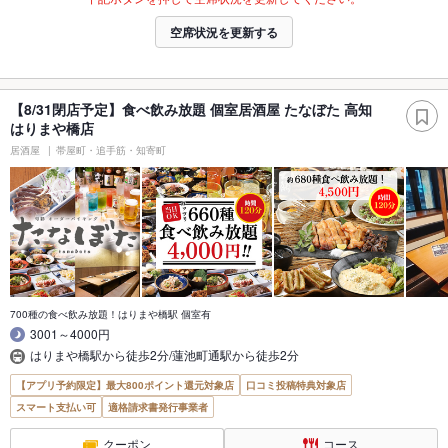
空席状況を更新する
【8/31閉店予定】食べ飲み放題 個室居酒屋 たなぼた 高知
はりまや橋店
居酒屋
帯屋町・追手筋・知寄町
700種の食べ飲み放題！はりまや橋駅 個室有
3001～4000円
はりまや橋駅から徒歩2分/蓮池町通駅から徒歩2分
【アプリ予約限定】最大800ポイント還元対象店
口コミ投稿特典対象店
スマート支払い可
適格請求書発行事業者
クーポン
コース