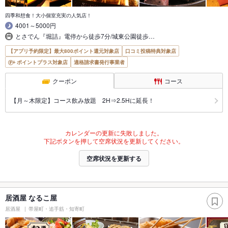
四季和想食！大小個室充実の人気店！
4001～5000円
とさでん『堀詰』電停から徒歩7分/城東公園徒歩…
【アプリ予約限定】最大800ポイント還元対象店
口コミ投稿特典対象店
ポイントプラス対象店
適格請求書発行事業者
クーポン
コース
【月～木限定】コース飲み放題 2H⇒2.5Hに延長！
カレンダーの更新に失敗しました。
下記ボタンを押して空席状況を更新してください。
空席状況を更新する
居酒屋 なるこ屋
居酒屋
帯屋町・追手筋・知寄町