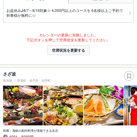
お盆休み♪8/7～8/16対象☆ 4,000円以上のコースを 6名様以上ご予約で
幹事様が無料に☆
カレンダーの更新に失敗しました。
下記ボタンを押して空席状況を更新してください。
空席状況を更新する
さざ波
居酒屋
帯屋町・追手筋・知寄町
和風・海鮮の創作料理が堪能できる名店
4001～5000円