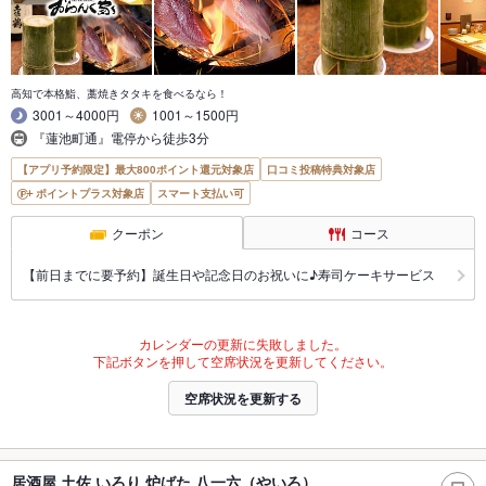
高知で本格鮨、藁焼きタタキを食べるなら！
3001～4000円
1001～1500円
『蓮池町通』電停から徒歩3分
【アプリ予約限定】最大800ポイント還元対象店
口コミ投稿特典対象店
ポイントプラス対象店
スマート支払い可
クーポン
コース
【前日までに要予約】誕生日や記念日のお祝いに♪寿司ケーキサービス
カレンダーの更新に失敗しました。
下記ボタンを押して空席状況を更新してください。
空席状況を更新する
居酒屋 土佐 いろり 炉ばた 八一六（やいろ）