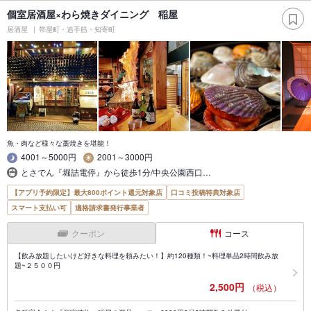
個室居酒屋×わら焼きダイニング 稲屋
居酒屋
帯屋町・追手筋・知寄町
魚・肉など様々な藁焼きを堪能！
4001～5000円
2001～3000円
とさでん『堀詰電停』から徒歩1分/中央公園西口…
【アプリ予約限定】最大800ポイント還元対象店
口コミ投稿特典対象店
スマート支払い可
適格請求書発行事業者
クーポン
コース
【飲み放題したいけど好きな料理を頼みたい！】約120種類！~料理単品2時間飲み放
題~２５００円
2,500円
（税込）