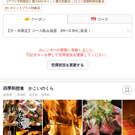
【アプリ予約限定】最大800ポイント還元対象店
口コミ投稿特典対象店
ポイントプラス対象店
クーポン
コース
【月～木限定】コース飲み放題 2H⇒2.5Hに延長！
カレンダーの更新に失敗しました。
下記ボタンを押して空席状況を更新してください。
空席状況を更新する
四季和想食 かこいのくら
居酒屋
帯屋町・追手筋・知寄町