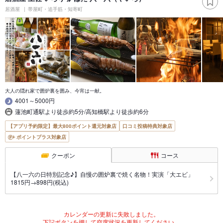
居酒屋
帯屋町・追手筋・知寄町
大人の隠れ家で囲炉裏を囲み、今宵は一献。
4001～5000円
蓮池町通駅より徒歩約5分/高知橋駅より徒歩約6分
【アプリ予約限定】最大800ポイント還元対象店
口コミ投稿特典対象店
ポイントプラス対象店
クーポン
コース
【八一六の日特別記念♪】自慢の囲炉裏で焼く名物！実演「大エビ」
1815円→898円(税込)
カレンダーの更新に失敗しました。
下記ボタンを押して空席状況を更新してください。