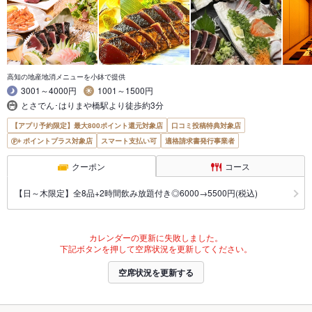
高知の地産地消メニューを小鉢で提供
3001～4000円
1001～1500円
とさでん･はりまや橋駅より徒歩約3分
【アプリ予約限定】最大800ポイント還元対象店
口コミ投稿特典対象店
ポイントプラス対象店
スマート支払い可
適格請求書発行事業者
クーポン
コース
【日～木限定】全8品+2時間飲み放題付き◎6000→5500円(税込)
カレンダーの更新に失敗しました。
下記ボタンを押して空席状況を更新してください。
空席状況を更新する