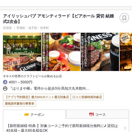
アイリッシュパブ アモンティラード【ビアホール 貸切 結婚
式2次会】
居酒屋
帯屋町・追手筋・知寄町
ギネスや世界のクラフトビールが飲めるお店
4001～5000円
『はりまや橋』電停から徒歩3分/高知大丸本館向…
【アプリ予約限定】最大800ポイント還元対象店
口コミ投稿特典対象店
適格請求書発行事業者
クーポン
コース
【新郎新婦様-特典-】対象コースご予約で新郎新婦様分無料に♪ 貸切は
40名様～最大60名様迄OK