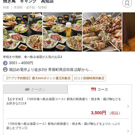
焼き鳥 ギャング 高知店
和食
帯屋町・追手筋・知寄町
串焼きや海鮮、食べ飲み放題が人気のお店♪
3001～4000円
堀詰め電停より徒歩3分 帯屋町商店街堀 詰駅から…
【アプリ予約限定】最大800ポイント還元対象店
口コミ投稿特典対象店
クーポン
コース
【おすすめ】 《120分食べ飲み放題コース》鮮魚の刺身盛り・焼き鳥・揚げ物などを
お好きなだけ♪
3,500円
（税込）
《150分食べ飲み放題コース》鮮魚の刺身盛り・焼き鳥・揚げ物などをよりたっぷり
楽しむプラン◎