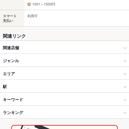
1001～1500円
スマート
利用可
支払い
関連リンク
関連店舗
おらんく家
ジャンル
居酒屋
エリア
和風
帯屋町・追手筋・知寄町
駅
高知市 × 居酒屋
帯屋町・追手筋・知寄町 × 居酒屋
高知駅前駅
キーワード
高知市 × 和風
帯屋町・追手筋・知寄町 × 和風
蓮池町通駅
ランキング
からあげ
エビ料理
カニ料理
アワビ
しゃぶしゃぶ
すき焼き
うどん
天ぷら
茶碗蒸し
炭火焼
蓮池町通駅 × 居酒屋
帯屋町・追手筋・知寄町 × 和食
はりまや橋駅
高知のグルメランキング