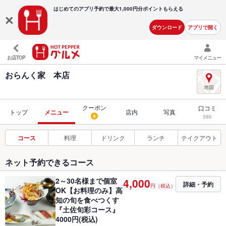
はじめてのアプリ予約で最大
1,000円分ポイントもらえる
ダウンロード
アプリで開く
お店TOP
マイメニュー
おらんく家 本店
クーポン
口コミ
トップ
メニュー
店内
写真
4
386
コース
料理
ドリンク
ランチ
テイクアウト
ネット予約できるコース
2～30名様まで個室
4,000
詳細・予約
円（税込）
OK【お料理のみ】高
知の旬を食べつくす
『土佐旬彩コース』
4000円(税込)