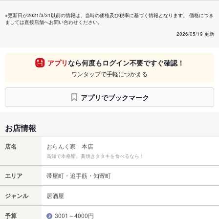
※更新日が2021/3/31以前の情報は、当時の価格及び税率に基づく情報となります。 価格につき
ましては直接店舗へお問い合わせください。
2026/05/19 更新
アプリ
なら何度もログイン不要ですぐ確認！
ワンタップで手軽につかえる
アプリでブックマーク
お店情報
店名
おらんく家 本店
高知で本格鮨、藁焼きタタキを食べるなら！
エリア
帯屋町・追手筋・知寄町
ジャンル
居酒屋
予算
3001～4000円