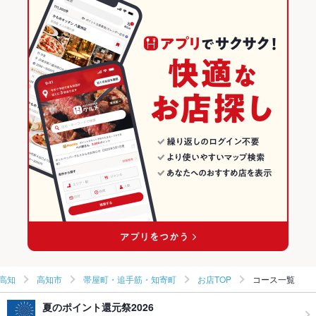
蓮池町通駅 × 和風
帯屋町・追手筋・知寄町 × 寿司
高知の居酒屋ランキング
和食
高知
高知市のグルメランキング
寿司
高知 × 居酒屋
高知市の居酒屋ランキング
高知市 × 和食
高知 × 和風
帯屋町・追手筋・知寄町のグルメランキング
高知市 × 寿司
高知 × 和食
帯屋町・追手筋・知寄町の居酒屋ランキング
蓮池町通駅 × 和食
高知 × 寿司
蓮池町通駅 × 寿司
高知
高知市
帯屋町・追手筋・知寄町
お店TOP
コース一覧
夏のポイント還元祭2026