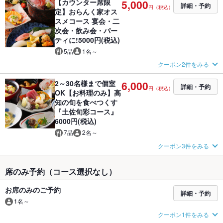
【カウンター席限
5,000
詳細・予約
円（税込）
定】おらんく家オス
スメコース 宴会・二
次会・飲み会・パー
ティに!5000円(税込)
5品
1名～
クーポン2件をみる
2～30名様まで個室
6,000
詳細・予約
円（税込）
OK【お料理のみ】高
知の旬を食べつくす
『土佐旬彩コース』
6000円(税込)
7品
2名～
クーポン3件をみる
席のみ予約（コース選択なし）
お席のみのご予約
詳細・予約
1名～
クーポン1件をみる