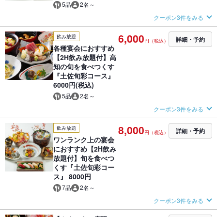
5品
2名～
クーポン3件をみる
6,000
飲み放題
詳細・予約
円（税込）
各種宴会におすすめ
【2H飲み放題付】高
知の旬を食べつくす
『土佐旬彩コース』
6000円(税込)
5品
2名～
クーポン3件をみる
8,000
飲み放題
詳細・予約
円（税込）
ワンランク上の宴会
におすすめ【2H飲み
放題付】旬を食べつ
くす『土佐旬彩コー
ス』 8000円
7品
2名～
クーポン3件をみる