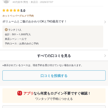
40代前半/男性・来店日：2026/07/07
5.0
ホットペッパーグルメで予約
ボリュームとご飯のおかわりOKとTKG最高です！
ランチ | 1人
会計：501～1,000円/人
来店シーン：一人で
予約コース：お席のみのご予約
すべての口コミを見る
※表示されているコースは、現在予約を受け付けていない場合があります。
口コミを投稿する
アプリ
なら何度もログイン不要ですぐ確認！
ワンタップで手軽につかえる