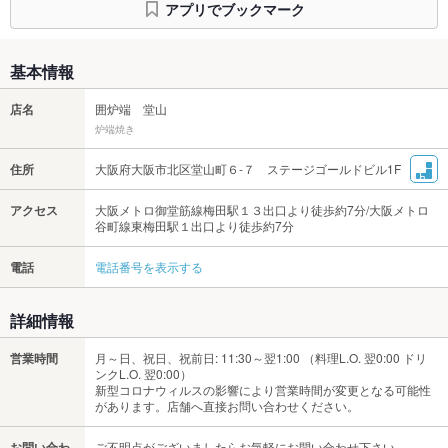
アプリでブックマーク
基本情報
店名
囲炉端 堂山
炉端焼き
住所
大阪府大阪市北区堂山町６-７ ステージゴールドビル1F
アクセス
大阪メトロ御堂筋線梅田駅１３出口より徒歩約7分/大阪メトロ
谷町線東梅田駅１出口より徒歩約7分
電話
電話番号を表示する
詳細情報
営業時間
月～日、祝日、祝前日: 11:30～翌1:00 （料理L.O. 翌0:00 ドリ
ンクL.O. 翌0:00）
新型コロナウィルスの影響により営業時間が変更となる可能性
があります。店舗へ直接お問い合わせください。
お問い合わ
ご不明点がございましたらお気軽にお問い合わせ下さい。