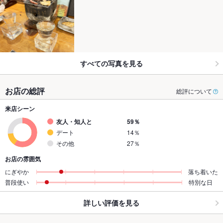
すべての写真を見る
お店の総評
総評について
来店シーン
友人・知人と
59％
デート
14％
その他
27％
お店の雰囲気
にぎやか
落ち着いた
普段使い
特別な日
詳しい評価を見る