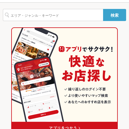
駐車場
なし
カキ料理・オイスター
フライドポテト
チョリソー
そば
うなぎ
天ぷら
大阪梅田駅 × 和食
大阪
大阪梅田駅
大阪のグルメランキング
その他設備
－
検索
なめろう
つくね
鶏皮
ステーキ
牛タン
大阪梅田駅 × 和食全般
大阪 × 和食
大阪の和食ランキング
その他
大阪 × 和食全般
梅田のグルメランキング
飲み放題
なし
食べ放題
なし
梅田の和食ランキング
お子様連れ
お子様連れ不可
東通りのグルメランキング
ウェディン
お気軽にご相談下さい。
東通りの和食ランキング
グパーティ
ー二次会
備考
－