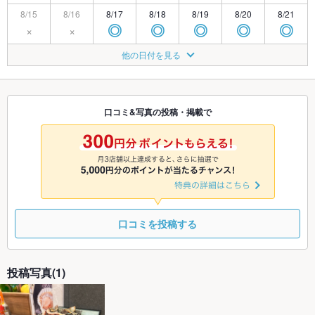
8/15
8/16
8/17
8/18
8/19
8/20
8/21
×
×
◎
◎
◎
◎
◎
8/22
8/23
8/24
8/25
8/26
8/27
8/28
他の日付を見る
◎
◎
◎
◎
◎
◎
◎
8/29
8/30
8/31
9/1
9/2
9/3
9/4
◎
◎
◎
◎
◎
◎
◎
口コミ&写真の投稿・掲載で
9/5
9/6
9/7
9/8
9/9
9/10
9/11
◎
◎
◎
◎
◎
◎
◎
口コミを投稿する
投稿写真(1)