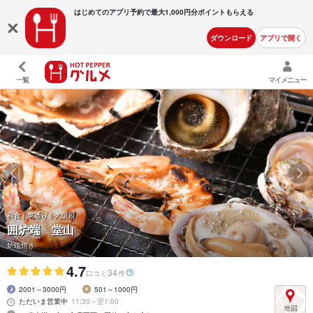
はじめてのアプリ予約で最大
1,000円分ポイントもらえる
ダウンロード
アプリで開く
一覧
マイメニュー
和食 | 東通り | 大阪府
囲炉端 堂山
炉端焼き
4.7
34
口コミ
件
2001～3000円
501～1000円
ただいま営業中
11:30～翌1:00