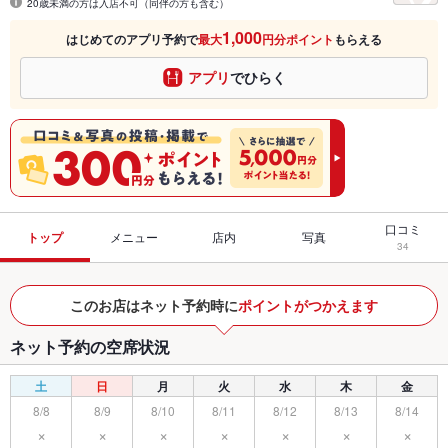
20歳未満の方は入店不可（同伴の方も含む）
1,000
はじめてのアプリ予約で
最大
円分ポイント
もらえる
アプリ
でひらく
口コミ
トップ
メニュー
店内
写真
34
このお店はネット予約時に
ポイントがつかえます
ネット予約の空席状況
土
日
月
火
水
木
金
8/8
8/9
8/10
8/11
8/12
8/13
8/14
×
×
×
×
×
×
×