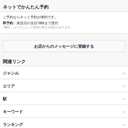
容人数
ネットでかんたん予約
個室
なし
ご予約ならネット予約が便利です。
即予約
：来店日の当日18時まで受付
座敷
なし
※曜日、コースによって締切が異なる場合があります。
掘りごたつ
なし
お店からのメッセージに登録する
カウンター
なし
ソファー
なし
関連リンク
テラス席
なし
ジャンル
貸切
貸切不可
和食
エリア
設備
和食全般
東通り
駅
Wi-Fi
あり
梅田 × 和食
東通り × 和食
中崎町駅
キーワード
バリアフリ
なし
ー
梅田 × 和食全般
東通り × 和食全般
東梅田駅
ランキング
手羽先
からあげ
お茶漬け
炉ばた焼き・炙り焼き
ウニ料理
エビ料理