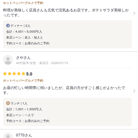
ホットペッパーグルメで予約
料理が美味しく店員さんも元気で活気あるお店です。ポテトサラダ美味しか
ったです。
ディナー | 2人
会計：4,001～5,000円/人
来店シーン：友人・知人と
予約コース：お席のみのご予約
さやさん
40代前半/女性・来店日：2026/07/13
5.0
ホットペッパーグルメで予約
お昼の忙しい時間帯に伺いましたが、店員の方がすごく感じがよかったで
す。
ランチ | 1人
会計：1,001～1,500円/人
来店シーン：一人で
予約コース：お席のみのご予約
0770さん