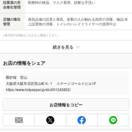
従業員の安
勤務時の検温、マスク着用、頻繁な手洗い
全衛生管理
店舗の衛生
換気設備の設置と換気、多数の人が触れる箇所の消毒、備品/卓
管理
上設置物の消毒、トイレのハンドドライヤーの使用中止
※各項目の詳細は
こちら
をご確認ください。
続きを見る
たばこ
お店の情報をシェア
禁煙・喫煙
全席喫煙可
囲炉端 堂山
喫煙専用室
なし
大阪府大阪市北区堂山町６-７ ステージゴールドビル1F
https://www.hotpepper.jp/strJ001245852/
※2020年4月1日～受動喫煙対策に関する法律が施行されています。正しい情報はお店へお問い
合わせください。
お店情報をコピー
お席
総席数
56席
最大宴会収
－