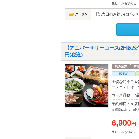
生ビールも飲める！
【記念日のお祝いにピッタ
クーポン
【アニバーサリーコース/2H飲放
円(税込)
大切な記念日や
ーションには、
コース品数：7
予約締切：来店
※曜日によって締
6,900
円
生ビールも飲める！