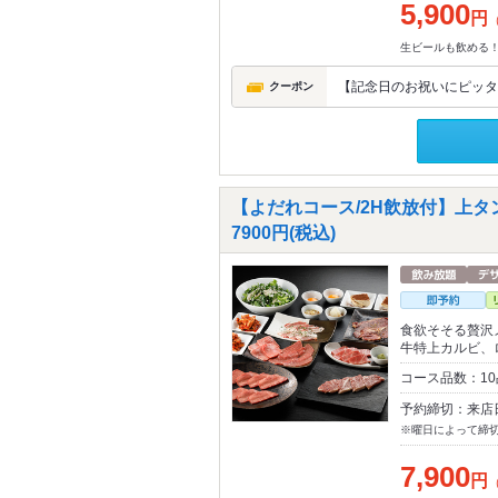
5,900
円
生ビールも飲める！
【記念日のお祝いにピッタ
クーポン
【よだれコース/2H飲放付】上
7900円(税込)
食欲そそる贅沢
牛特上カルビ、
コース品数：1
予約締切：来店
※曜日によって締
7,900
円