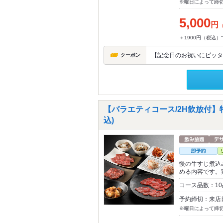
※曜日によって締
5,000
円
＋1900円（税込
【記念日のお祝いにピッタ
クーポン
【バラエティコース/2H飲放付】
込)
慢の牛すじ煮込
める内容です。
コース品数：1
予約締切：来店
※曜日によって締