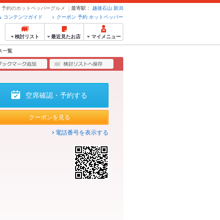
ポン・予約のホットペッパーグルメ
最寄駅：
越後石山
新潟
コンテンツガイド
クーポン 予約 ホットペッパー
検討リスト
最近見たお店
マイメニュー
ス一覧
空席確認・予約する
クーポンを見る
電話番号を表示する