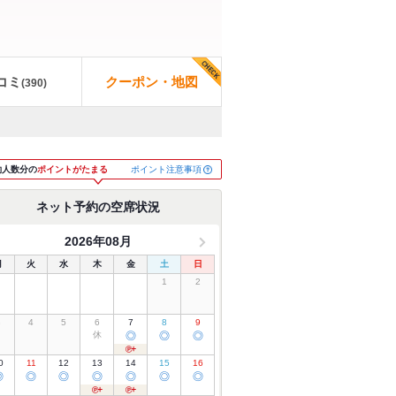
コミ
クーポン・地図
(
390
)
ポイント注意事項
約人数分の
ポイントがたまる
ネット予約の空席状況
2026年08月
月
火
水
木
金
土
日
1
2
3
4
5
6
7
8
9
休
◎
◎
◎
0
11
12
13
14
15
16
◎
◎
◎
◎
◎
◎
◎