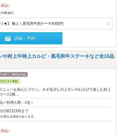
（税込）
2H飲放付
リ★】 極上！黒毛和牛肉ケーキ4300円
詳細・予約
タンや村上牛特上カルビ・黒毛和牛ステーキなど全10品
メニューを揃えたプラン。ネギ塩ダレの上タンやわさびで楽しむ村上
ロース2種…
0品／利用人数：2名～
日の前日21時まで
切が異なる場合があります。
（税込）