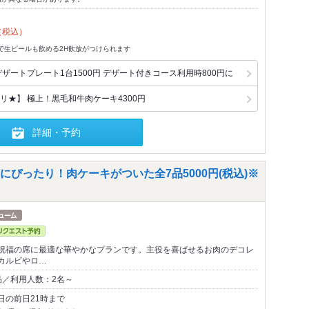
（税込）
）で生ビールも飲める2H飲放がつけられます
ザートプレート1台1500円 デザート付きコース利用時800円に
リ★】 極上！黒毛和牛肉ケーキ4300円
詳細・予約
ぴったり！肉ケーキがついた全7品5000円(税込)※
祝福の席に最適な華やかなプランです。主役を喜ばせるお肉のデコレ
カルビやロ…
品／利用人数：2名～
日の前日21時まで