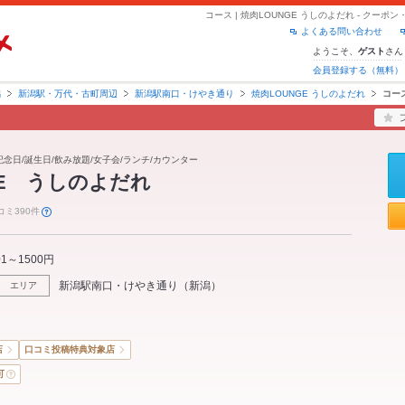
コース | 焼肉LOUNGE うしのよだれ - クー
よくある問い合わせ
ようこそ、
さん
ゲスト
会員登録する（無料）
潟
新潟駅・万代・古町周辺
新潟駅南口・けやき通り
焼肉LOUNGE うしのよだれ
コー
/記念日/誕生日/飲み放題/女子会/ランチ/カウンター
GE うしのよだれ
コミ390件
01～1500円
新潟駅南口・けやき通り
（
新潟
）
エリア
店
口コミ投稿特典対象店
可