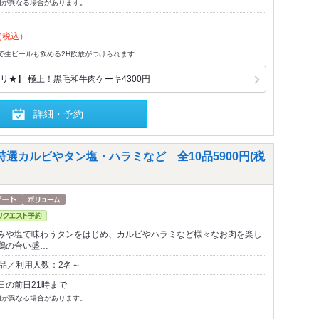
切が異なる場合があります。
（税込）
）で生ビールも飲める2H飲放がつけられます
リ★】 極上！黒毛和牛肉ケーキ4300円
詳細・予約
特選カルビやタン塩・ハラミなど 全10品5900円(税
みや塩で味わうタンをはじめ、カルビやハラミなど様々なお肉を楽し
鶏の合い盛…
0品／利用人数：2名～
日の前日21時まで
切が異なる場合があります。