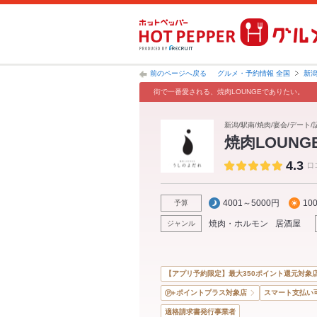
前のページへ戻る
グルメ・予約情報 全国
新
街で一番愛される、焼肉LOUNGEでありたい。
新潟/駅南/焼肉/宴会/デート
焼肉LOUN
4.3
口
4001～5000円
10
予算
焼肉・ホルモン
居酒屋
ジャンル
【アプリ予約限定】最大350ポイント還元対象
ポイントプラス対象店
スマート支払い
適格請求書発行事業者