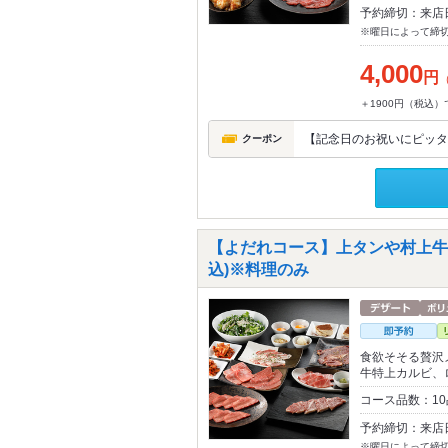
予約締切：来店
※曜日によって締
4,000
円
＋1900円（税込
【記念日のお祝いにピッタ
クーポン
【よだれコース】上タンや村上牛特
込)※料理のみ
食欲そそる贅沢
牛特上カルビ、
コース品数：1
予約締切：来店
※曜日によって締