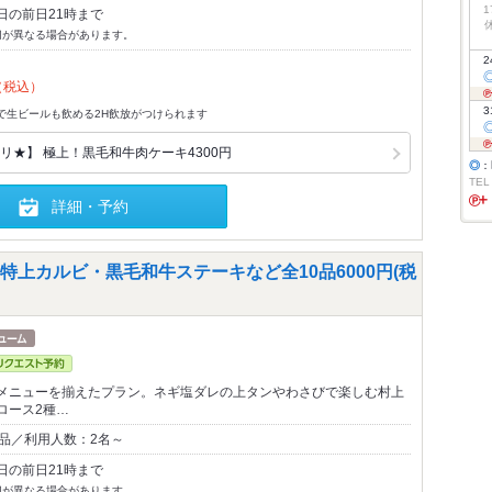
1
日の前日21時まで
切が異なる場合があります。
2
（税込）
3
）で生ビールも飲める2H飲放がつけられます
リ★】 極上！黒毛和牛肉ケーキ4300円
◎
：
TEL
詳細・予約
上カルビ・黒毛和牛ステーキなど全10品6000円(税
メニューを揃えたプラン。ネギ塩ダレの上タンやわさびで楽しむ村上
ロース2種…
0品／利用人数：2名～
日の前日21時まで
切が異なる場合があります。