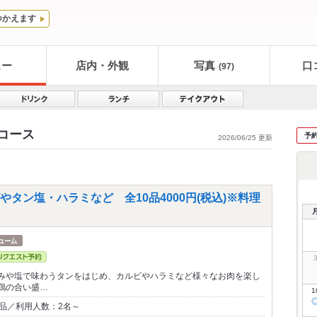
つかえます
ュー
店内・外観
写真
口
(97)
 コース
予
2026/06/25 更新
タン塩・ハラミなど 全10品4000円(税込)※料理
みや塩で味わうタンをはじめ、カルビやハラミなど様々なお肉を楽し
鶏の合い盛…
1
0品／利用人数：2名～