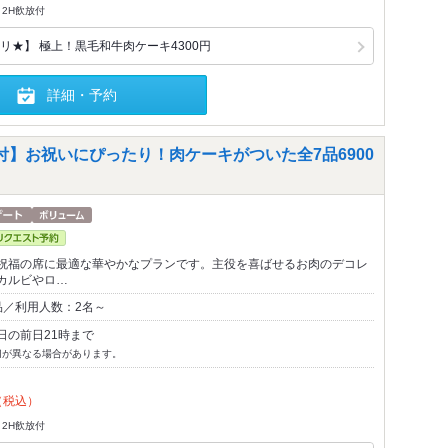
2H飲放付
リ★】 極上！黒毛和牛肉ケーキ4300円
詳細・予約
付】お祝いにぴったり！肉ケーキがついた全7品6900
祝福の席に最適な華やかなプランです。主役を喜ばせるお肉のデコレ
カルビやロ…
品／利用人数：2名～
日の前日21時まで
切が異なる場合があります。
（税込）
2H飲放付