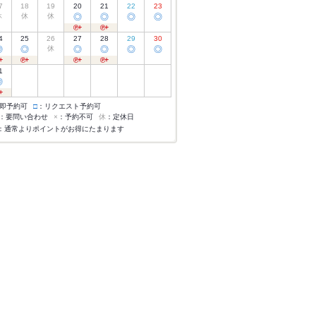
7
18
19
20
21
22
23
休
休
休
◎
◎
◎
◎
4
25
26
27
28
29
30
◎
◎
休
◎
◎
◎
◎
1
◎
即予約可
□
：リクエスト予約可
：要問い合わせ
×
：予約不可
休
：定休日
：通常よりポイントがお得にたまります