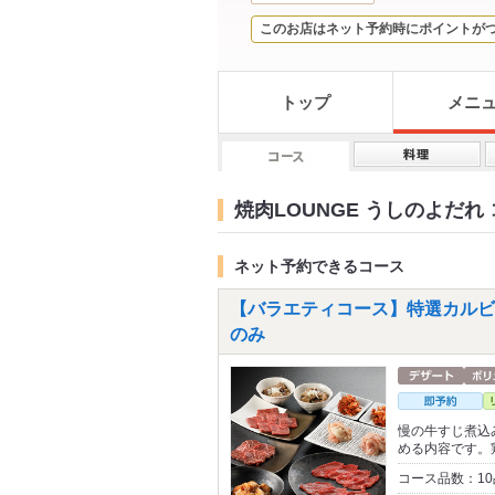
このお店はネット予約時にポイントが
トップ
メニ
焼肉LOUNGE うしのよだれ
ネット予約できるコース
【バラエティコース】特選カルビや
のみ
慢の牛すじ煮込
める内容です。
コース品数：1