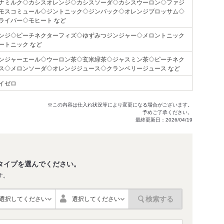
ナミルク◇カシスオレンジ◇カシスソーダ◇カシスウーロン◇ファジ
モスコミュール◇ジントニック◇ジンバック◇オレンジブロッサム◇
ライバー◇モヒート など
ンジ◇ピーチネクターフィズ◇ゆずみつジンジャー◇メロントニック
ートニック など
ンジャーエール◇ウーロン茶◇玄米緑茶◇ジャスミン茶◇ピーチネク
ス◇メロンソーダ◇オレンジジュース◇クランベリージュース など
イゼロ
※この内容は仕入れ状況等により変更になる場合がございます。
予めご了承ください。
最終更新日：2026/04/19
タイプを選んでください。
す。
検索する
選択してください
選択してください