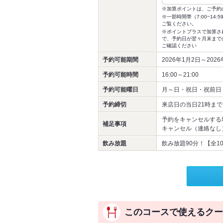
※加算ポイントは、ご予約
※一部時間帯（7:00~1
ご覧ください。
※ポイントプラスで加算さ
で、予約日が翌々月末まで
ご確認ください
予約可能期間
2026年1月2日～202
予約可能時間
16:00～21:00
予約可能曜日
月～日・祝日・祝前日
予約締切
来店日の当日21時まで
予約をキャンセルする
補足事項
キャンセル（連絡なし） -
飲み放題
飲み放題90分！【全1
このコースで使えるクー