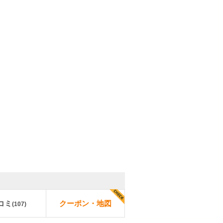
コミ
クーポン・地図
(
107
)