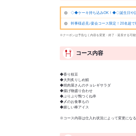
◇◆ケーキ持ち込みOK！◆◇誕生日や
幹事様必見♪宴会コース限定！20名超
※クーポンは予告なく内容を変更・終了・延長する可能
コース内容
◆香り枝豆
◆大判炙りしめ鯖
◆焼肉屋さんのチョレギサラダ
◆揚げ物盛り合わせ
◆ぷりぷり鴨つくね串
◆〆のお食事もの
◆嬉しい棒アイス
※コース内容は仕入れ状況によって変更にな