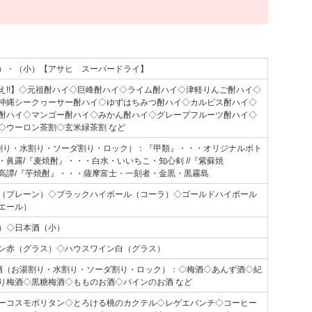
）・（小）【アサヒ スーパードライ】
え!!】◇元祖酎ハイ◇巨峰酎ハイ◇ライム酎ハイ◇津軽りんご酎ハイ◇
沖縄シークヮーサー酎ハイ◇ゆずはちみつ酎ハイ◇カルピス酎ハイ◇
酎ハイ◇マンゴー酎ハイ◇みかん酎ハイ◇グレープフルーツ酎ハイ◇
◇ウーロン茶割◇玄米緑茶割 など
割り・水割り・ソーダ割り・ロック）：『甲類』・・・オリジナルボト
・眞露/『麦焼酎』・・・白水・いいちこ・知心剣 //『紫蘇焼
高譚/『芋焼酎』・・・薩摩富士・一刻者・金黒・黒霧島
（プレーン）◇ブラックハイボール（コーラ）◇ゴールドハイボール
エール）
）◇日本酒（小）
ン赤（グラス）◇ハウスワイン白（グラス）
酒（お湯割り・水割り・ソーダ割り・ロック）：◇梅酒◇あんず酒◇紀
り梅酒◇黒糖梅酒◇もものお酒◇パインのお酒 など
ーコスモポリタン◇とろける桃のカクテル◇レゲエパンチ◇コーヒー