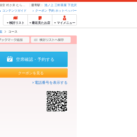
当日予約OK！お手軽に♪【Aコース】2時間飲み放題付＋料理7品3,500円税込 | 個室 村さ来 むらさき 三軒茶屋店 - クーポン・予約のホットペッパーグルメ
最寄駅：
池ノ上
三軒茶屋
下北沢
コンテンツガイド
クーポン 予約 ホットペッパー
検討リスト
最近見たお店
マイメニュー
覧
コース
空席確認・予約する
クーポンを見る
電話番号を表示する