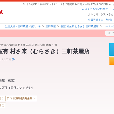
よくある問い合わせ
ようこそ、
さん
ゲスト
会員登録する（無料）
京
池尻大橋・三軒茶屋・駒沢大学
三軒茶屋
個室 村さ来 むらさき 三軒茶屋店
コース一
敷 飲み放題 鍋 焼き鳥 忘年会 宴会 貸切 喫煙 分煙
名個室有 村さ来（むらさき）三軒茶屋店
コミ107件
茶屋
（
東京
）
入店可（同伴の方も含む）
店
口コミ投稿特典対象店
可