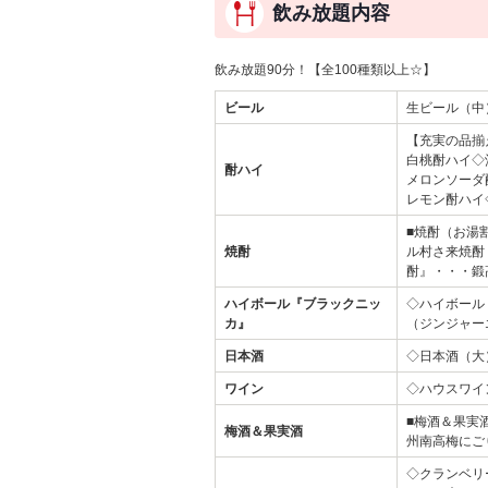
飲み放題内容
飲み放題90分！【全100種類以上☆】
ビール
生ビール（中
【充実の品揃
白桃酎ハイ◇
酎ハイ
メロンソーダ
レモン酎ハイ
■焼酎（お湯
焼酎
ル村さ来焼酎
酎』・・・鍛
ハイボール『ブラックニッ
◇ハイボール
カ』
（ジンジャー
日本酒
◇日本酒（大
ワイン
◇ハウスワイ
■梅酒＆果実
梅酒＆果実酒
州南高梅にご
◇クランベリ