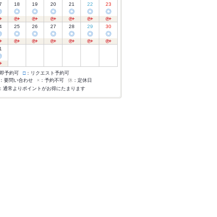
7
18
19
20
21
22
23
◎
◎
◎
◎
◎
◎
◎
4
25
26
27
28
29
30
◎
◎
◎
◎
◎
◎
◎
1
◎
即予約可
□
：リクエスト予約可
：要問い合わせ
×
：予約不可
休
：定休日
：通常よりポイントがお得にたまります