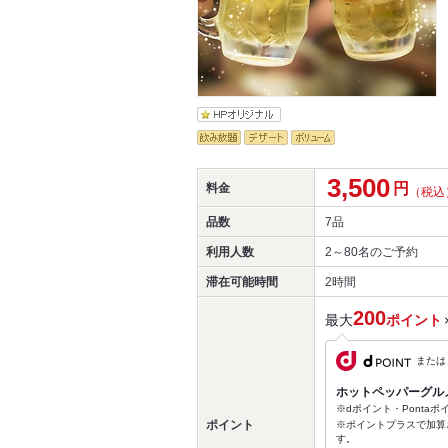
3,500
円
料金
（税込
品数
7品
利用人数
2～80名
のご予約
滞在可能時間
2時間
200
最大
ポイント
または
ホットペッパーグル
※dポイント・Ponta
ポイント
※ポイントプラスで加算
す。