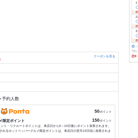
1
2
3
◎
：
TEL
クーポンを見る
）
×
予約人数
50
ポイント
150
メ限定ポイント
ポイント
ポイント・リクルートポイントは、来店日から6～10日後にポイント加算されます。
されるホットペッパーグルメ限定ポイントは、来店日の翌月15日頃に加算されま