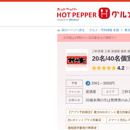
前のページへ戻る
グルメ・予約情報 全国
東
土日祝は15時から♪当日宴会も◎個室で！
三軒茶屋 三茶 居酒屋 個室 座
20名/40
4.2
口
2001～3000円
予算
居酒屋
三軒
ジャンル
エリア
20歳未満の方は禁煙席のみ
お知らせ
【アプリ予約限定】最大800ポイント還元対象
ポイントプラス対象店
スマート支払い
適格請求書発行事業者