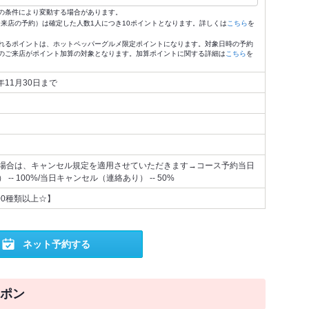
の条件により変動する場合があります。
4:59来店の予約）は確定した人数1人につき10ポイントとなります。詳しくは
こちら
を
れるポイントは、ホットペッパーグルメ限定ポイントになります。対象日時の予約
のご来店がポイント加算の対象となります。加算ポイントに関する詳細は
こちら
を
6年11月30日まで
場合は、キャンセル規定を適用させていただきます→コース予約当日
- 100%/当日キャンセル（連絡あり） -- 50%
00種類以上☆】
ネット予約する
ポン