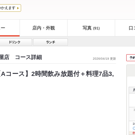
つかえます
ュー
店内・外観
写真
口
(91)
茶屋店 コース詳細
予
2026/04/19 更新
Aコース】2時間飲み放題付＋料理7品3,
1