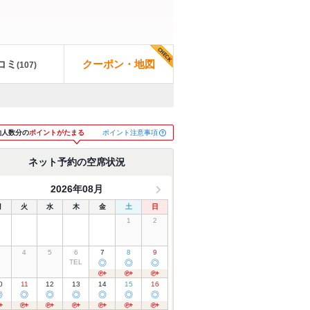
コミ
クーポン・地図
(
107
)
ポイント注意事項
約人数分の
ポイントがたまる
ネット予約の空席状況
2026年08月
月
火
水
木
金
土
日
1
2
3
4
5
6
7
8
9
TEL
◎
◎
◎
0
11
12
13
14
15
16
◎
◎
◎
◎
◎
◎
◎