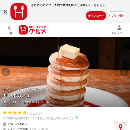
はじめてのアプリ予約で最大
1,000円分ポイントもらえる
ダウンロード
アプリで開く
一覧
マイメニュー
カフェ・スイーツ | 太宰府 | 福岡県
サンボカフェ
ゆっくりお茶やお食事が楽しめるカフェ
-
0
口コミ
件
2026年1月以降の口コミ5件以上で評点が表示されます
1001～1500円
ただいま営業中
11:00～18:00