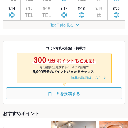
8/14
8/15
8/16
8/17
8/18
8/19
8/20
TEL
TEL
休
◎
◎
◎
◎
8/21
8/22
8/23
8/24
8/25
8/26
8/27
他の日付を見る
TEL
TEL
休
◎
◎
◎
◎
8/28
8/29
8/30
8/31
9/1
9/2
9/3
TEL
TEL
休
◎
◎
◎
◎
口コミ&写真の投稿・掲載で
9/4
9/5
9/6
9/7
9/8
9/9
9/10
TEL
TEL
休
◎
◎
◎
◎
口コミを投稿する
おすすめポイント