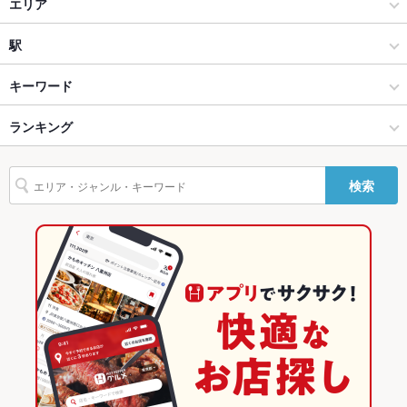
カフェ・スイーツ
エリア
貸切
貸切可
カフェ
太宰府
駅
設備
福岡県その他 × カフェ・スイーツ
太宰府 × カフェ・スイーツ
太宰府駅
キーワード
Wi-Fi
あり
バリアフリ
なし ：ご入店の場合は事前にご相談下さい。
福岡県その他 × カフェ
太宰府 × カフェ
ランキング
パンケーキ
ー
太宰府駅 × カフェ・スイーツ
福岡
福岡のグルメランキング
駐車場
あり ：車:4台まで/バイクの駐車も可能です。
検索
太宰府駅 × カフェ
福岡 × カフェ・スイーツ
福岡のカフェ・スイーツランキング
その他設備
バイクや荷物のお預かりも行なっております。店内雑貨販売、
占いもあります。
福岡 × カフェ
福岡県その他のグルメランキング
その他
福岡県その他のカフェ・スイーツランキング
飲み放題
なし
太宰府のグルメランキング
食べ放題
なし
お子様連れ
お子様連れOK
ウェディン
ご相談下さい。