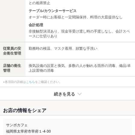
との相席禁止
テーブル/カウンターサービス
オーダー時にお客様と一定間隔保持、料理の大皿提供なし
会計処理
非接触型決済あり、現金等受け渡し時の手渡しなし、会計スペ
ースに仕切りあり
従業員の安
勤務時の検温、マスク着用、頻繁な手洗い
全衛生管理
店舗の衛生
換気設備の設置と換気、多数の人が触れる箇所の消毒、備品/卓
管理
上設置物の消毒
※各項目の詳細は
こちら
をご確認ください。
続きを見る
たばこ
お店の情報をシェア
禁煙・喫煙
全席禁煙
店内は禁煙です。ただし加熱式たばこは利用可能です。(外に灰
サンボカフェ
皿も用意しております。)
福岡県太宰府市宰府１-4-30