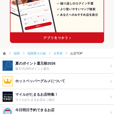
グパーティ
ー二次会
ペット同伴
可
備考
お外のお席だけペット同伴も可能です。(店内は不可)
福岡
福岡県その他
太宰府
お店TOP
夏のポイント還元祭2026
最大15,000ポイント還元
ホットペッパーグルメについて
マイルがたまるお店特集！
マイルがたまるお店をご紹介
今日明日予約できるお店