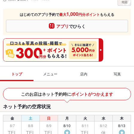
1,000
はじめてのアプリ予約で
最大
円分ポイント
もらえる
アプリ
でひらく
トップ
メニュー
店内
写真
このお店はネット予約時に
ポイントがつかえます
ネット予約の空席状況
金
土
日
月
火
水
木
8/7
8/8
8/9
8/10
8/11
8/12
8/13
TEL
TEL
TEL
TEL
休
◎
◎