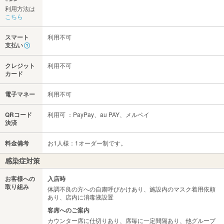
利用方法は
こちら
スマート
利用不可
支払い
クレジット
利用不可
カード
電子マネー
利用不可
QRコード
利用可 ：PayPay、au PAY、メルペイ
決済
料金備考
お1人様：1オーダー制です。
感染症対策
お客様への
入店時
取り組み
体調不良の方への自粛呼びかけあり、施設内のマスク着用依頼
あり、店内に消毒液設置
客席へのご案内
カウンター席に仕切りあり、席毎に一定間隔あり、他グループ