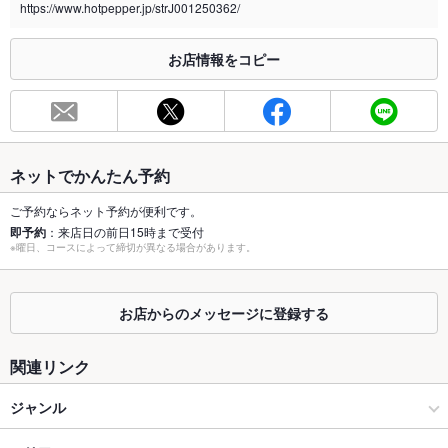
喫煙専用室
https://www.hotpepper.jp/strJ001250362/
あり
※2020年4月1日～受動喫煙対策に関する法律が施行されています。正しい情報はお店へお問い
お店情報をコピー
合わせください。
お席
総席数
16席
最大宴会収
16人
ネットでかんたん予約
容人数
ご予約ならネット予約が便利です。
個室
なし
即予約
：来店日の前日15時まで受付
※曜日、コースによって締切が異なる場合があります。
座敷
なし
掘りごたつ
なし
お店からのメッセージに登録する
カウンター
あり
関連リンク
ソファー
なし
ジャンル
テラス席
あり