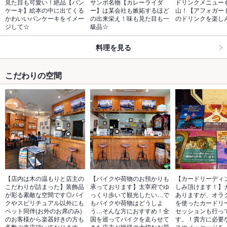
見た目も可愛い！絶品【パン
サンボ名物【カレーライダ
ドリンクメニュー
ケーキ】絵本の中に出てくる
ー】は某会社も嫉妬するほど
山！【アフォガー
かわいいパンケーキをイメー
の出来栄え！味も見た目も一
のドリンクを楽し
ジして☆
級品☆
料理を見る
こだわりの空間
【店内は木の温もりと店主の
【バイクや荷物のお預かりも
【カードリーディ
こだわりが詰まった】装飾品
承っております】太宰府でゆ
しみ頂けます！】
が彩る素敵な空間です◎バイ
っくり歩いて観光したい…で
ありますが、オラ
クやスピリチュアル以外にも
もバイクや荷物はどうしよ
を使ったカードリ
ペット同伴(お外のお席のみ)
う…そんな方におすすめ！全
セッションも行っ
のお客様から楽器好きの方も
国を巡ってバイクを走らせて
す。！貴方に必要
多数ご来店頂いております。
きた店主が皆様の大切なお荷
スやメッセージを