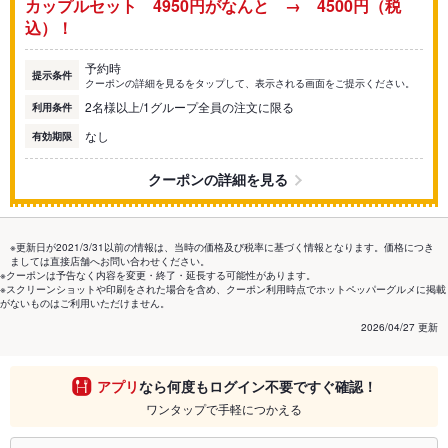
カップルセット 4950円がなんと → 4500円（税
込）！
予約時
提示条件
クーポンの詳細を見るをタップして、表示される画面をご提示ください。
2名様以上/1グループ全員の注文に限る
利用条件
なし
有効期限
クーポンの詳細を見る
※更新日が2021/3/31以前の情報は、当時の価格及び税率に基づく情報となります。価格につき
ましては直接店舗へお問い合わせください。
※クーポンは予告なく内容を変更・終了・延長する可能性があります。
※スクリーンショットや印刷をされた場合を含め、クーポン利用時点でホットペッパーグルメに掲載
がないものはご利用いただけません。
2026/04/27 更新
アプリ
なら何度もログイン不要ですぐ確認！
ワンタップで手軽につかえる