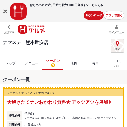
はじめてのアプリ予約で最大
1,000円分ポイントもらえる
ダウンロード
アプリで開く
お店TOP
マイメニュー
ナマステ 熊本世安店
クーポン
口コミ
トップ
メニュー
店内
写真
5
338
クーポン一覧
クーポンを使ってネット予約できます
★焼きたてナンおかわり無料★ アッツアツを堪能♪
予約時
提示条件
クーポンの詳細を見るをタップして、表示される画面をご提示ください。
ご飲食の方
利用条件