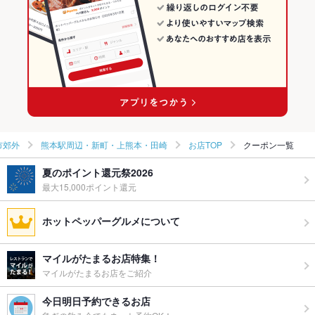
市郊外
熊本駅周辺・新町・上熊本・田崎
お店TOP
クーポン一覧
夏のポイント還元祭2026
最大15,000ポイント還元
ホットペッパーグルメについて
マイルがたまるお店特集！
マイルがたまるお店をご紹介
今日明日予約できるお店