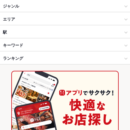
Namaste ナマステ
ジャンル
アジア・エスニック料理
エリア
アジア・エスニック料理全般
熊本駅周辺・新町・上熊本・田崎
駅
熊本市郊外 × アジア・エスニック料理
熊本駅周辺・新町・上熊本・田崎 × アジア・エスニック料理
田崎橋駅
キーワード
熊本市郊外 × アジア・エスニック料理全般
熊本駅周辺・新町・上熊本・田崎 × アジア・エスニック料理全般
二本木口駅
ランキング
肉じゃが
エビ料理
フライドポテト
シーフード
カレーライス
バーベキュー
タンドリーチキン
ビリヤニ
デザート
平成駅 × アジア・エスニック料理
熊本
平成駅
熊本のグルメランキング
平成駅 × アジア・エスニック料理全般
熊本 × アジア・エスニック料理
熊本のアジア・エスニック料理ランキング
熊本 × アジア・エスニック料理全般
熊本市郊外のグルメランキング
熊本駅周辺・新町・上熊本・田崎のグルメランキング