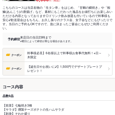
円（税込）
こちらのコースは当店名物の「生タン串」をはじめ、「甘鯛の鱗焼き」や「鮟
鱇(あんこう)の唐揚げ」など、素材にもこだわった逸品をお値打ちにお楽しみい
ただける内容となっております◎ドリンク飲み放題も付いているので幹事様も
安心♪歓送迎会はもちろん、お久し振りのクラス会、女子会などにもぴったりで
す。当日のご予約もOKですので、急に決まったご宴会にもぜひご利用くださ
い。
来店日の当日23時まで
予約締切
※曜日によって締切が異なる場合があります。
幹事様必見】6名様以上で幹事様お食事代無料！※日～
クーポン
木限定
【誕生日やお祝いに♪】1,500円でデザートプレートプ
クーポン
レゼント！
コース内容
品数
9品
【前菜】七輪焼き3種
【サラダ】燻製チーズポテトの生ハムサラダ
【刺身】そわか盛り