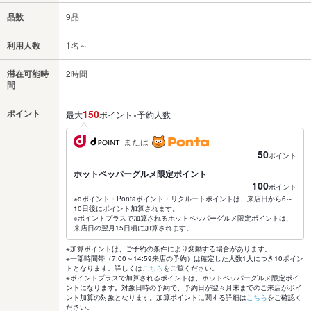
品数
9品
利用人数
1名～
滞在可能時
2時間
間
ポイント
150
最大
ポイント×予約人数
または
50
ポイント
ホットペッパーグルメ限定ポイント
100
ポイント
※dポイント・Pontaポイント・リクルートポイントは、来店日から6～
10日後にポイント加算されます。
※ポイントプラスで加算されるホットペッパーグルメ限定ポイントは、
来店日の翌月15日頃に加算されます。
※加算ポイントは、ご予約の条件により変動する場合があります。
※一部時間帯（7:00～14:59来店の予約）は確定した人数1人につき10ポイン
トとなります。詳しくは
こちら
をご覧ください。
※ポイントプラスで加算されるポイントは、ホットペッパーグルメ限定ポイ
ントになります。対象日時の予約で、予約日が翌々月末までのご来店がポイ
ント加算の対象となります。加算ポイントに関する詳細は
こちら
をご確認く
ださい。