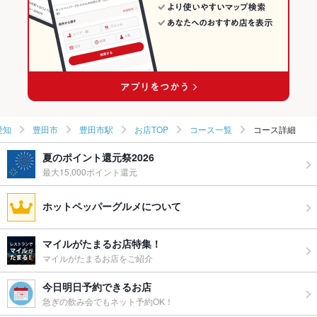
豊田市駅 × 和食
愛知 × 焼き鳥・鶏料理
豊田市駅のグルメランキング
豊田市駅 × 焼き鳥・鶏料理
豊田市駅の居酒屋ランキング
豊田市駅の海鮮ランキング
愛知
豊田市
豊田市駅
お店TOP
コース一覧
コース詳細
夏のポイント還元祭2026
最大15,000ポイント還元
ホットペッパーグルメについて
マイルがたまるお店特集！
マイルがたまるお店をご紹介
今日明日予約できるお店
急ぎの飲み会でもネット予約OK！