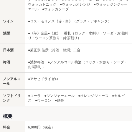
ウォッカトニック ●ウォッカオレンジ ●ウォッカジンジャー
エール ●ウォッカソーダ
ワイン
●ロス・モリノス《赤・白》（グラス・デキャンタ）
焼酎
●《芋》金黒●《麦》一番札（ロック・水割り・ソーダ・お湯割
り・ウーロン茶割り・緑茶割り）
日本酒
●菊正宗 佳撰（冷酒・熱燗）二合
梅酒
●濃酵梅酒 ●ノンアルコール梅酒（ロック・水割り・ソーダ・
お湯割り）
ノンアルコ
●アサヒドライゼロ
ール
ソフトドリ
●コーラ ●ジンジャーエール ●オレンジジュース ●カルピ
ンク
ス ●ウーロン ●緑茶
概要
料金
6,000円（税込）