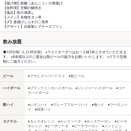
【揚げ物】鮟鱇（あんこう）の唐揚げ
【魚料理】甘鯛の鱗焼き
【逸品】蛤の酒蒸し
【メイン】名物生タン串
【〆】釜揚げしらすの二色丼
【デザート】自家製レアチーズプリン
飲み放題
◆120分制（L.O.30分前) ※ラストオーダーはお一人様1杯とさせていただきま
す。 ※8名様以上のご宴会は瓶ビールの協力をお願いいたします。 ※グラス交換
制にご協力ください。
ビール
●アサヒスーパードライ ●瓶ビール
ハイボール
●ブラックニッカハイボール ●ジンジャーハイボール ●コー
クハイボール
酎ハイ
●レモンハイ ●グレープフルーツハイ ●梅ハイ ●ウーロンハ
イ ●緑茶ハイ
カクテル
●カシスオレンジ ●カシスソーダ ●カシスウーロン ●ピーチ
オレンジ ●ピーチソーダ ●ピーチウーロン ●ジントニッ
ク ●ジンオレンジ ●ジンジンジャーエール ●ジンソーダ ●