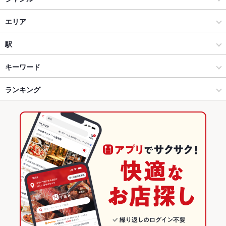
原始焼き酒場 火の丸
居酒屋
エリア
海鮮
豊田市駅
駅
豊田市 × 居酒屋
豊田市駅 × 居酒屋
梅坪駅
キーワード
豊田市 × 海鮮
豊田市駅 × 海鮮
新豊田駅
ランキング
手羽先
からあげ
お茶漬け
炉ばた焼き・炙り焼き
エビ料理
カキ料理・オイスター
刺身
あん肝
フライドポテト
海鮮丼
レバー
豊田市駅 × 居酒屋
豊田市駅 × 和食
豊田市駅
愛知のグルメランキング
つくね
チャーハン
炭火焼
生ハム
豊田市駅 × 海鮮
豊田市駅 × 焼き鳥・鶏料理
愛知の居酒屋ランキング
和食
愛知
愛知の海鮮ランキング
焼き鳥・鶏料理
愛知 × 居酒屋
豊田市のグルメランキング
豊田市 × 和食
愛知 × 海鮮
豊田市の居酒屋ランキング
豊田市 × 焼き鳥・鶏料理
愛知 × 和食
豊田市の海鮮ランキング