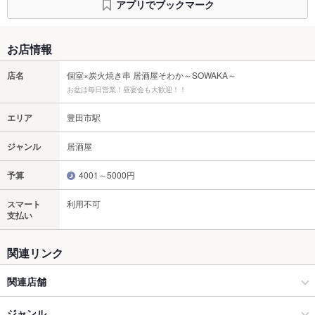
アプリでブックマーク
お店情報
店名
個室×炭火焼き串 居酒屋そわか～SOWAKA～
お盆は毎日営業！昼宴会も大歓迎！！
エリア
豊田市駅
ジャンル
居酒屋
予算
4001～5000円
スマート
利用不可
支払い
関連リンク
関連店舗
海鮮×炭火居酒屋 源てん
ジャンル