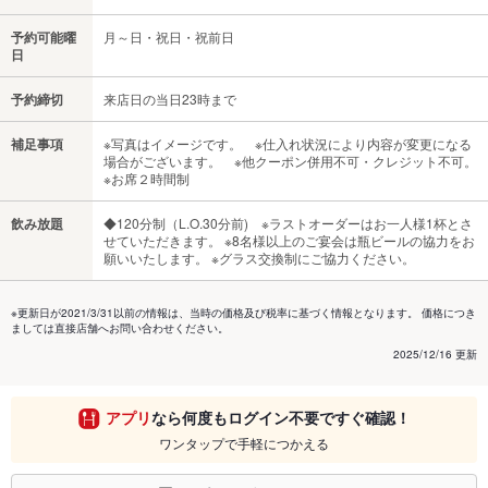
予約可能曜
月～日・祝日・祝前日
日
予約締切
来店日の当日23時まで
補足事項
※写真はイメージです。 ※仕入れ状況により内容が変更になる
場合がございます。 ※他クーポン併用不可・クレジット不可。
※お席２時間制
飲み放題
◆120分制（L.O.30分前) ※ラストオーダーはお一人様1杯とさ
せていただきます。 ※8名様以上のご宴会は瓶ビールの協力をお
願いいたします。 ※グラス交換制にご協力ください。
※更新日が2021/3/31以前の情報は、当時の価格及び税率に基づく情報となります。 価格につき
ましては直接店舗へお問い合わせください。
2025/12/16 更新
アプリ
なら何度もログイン不要ですぐ確認！
ワンタップで手軽につかえる