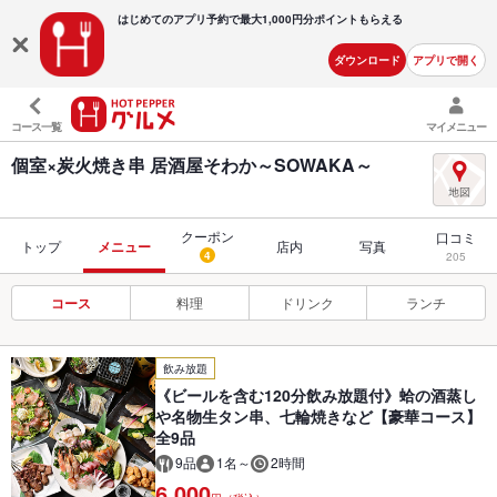
はじめてのアプリ予約で最大
1,000円分ポイントもらえる
ダウンロード
アプリで開く
コース一覧
マイメニュー
個室×炭火焼き串 居酒屋そわか～SOWAKA～
クーポン
口コミ
トップ
メニュー
店内
写真
4
205
コース
料理
ドリンク
ランチ
飲み放題
《ビールを含む120分飲み放題付》蛤の酒蒸し
や名物生タン串、七輪焼きなど【豪華コース】
全9品
9品
1名～
2時間
6,000