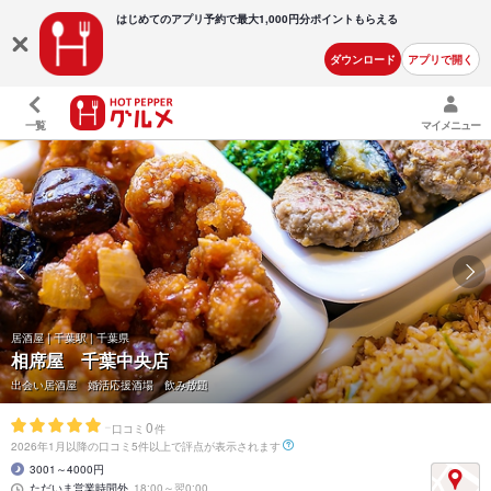
はじめてのアプリ予約で最大
1,000円分ポイントもらえる
ダウンロード
アプリで開く
一覧
マイメニュー
居酒屋 | 千葉駅 | 千葉県
相席屋 千葉中央店
出会い居酒屋 婚活応援酒場 飲み放題
-
0
口コミ
件
2026年1月以降の口コミ5件以上で評点が表示されます
3001～4000円
ただいま営業時間外
18:00～翌0:00