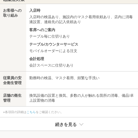
お客様への
入店時
取り組み
入店時の検温あり、施設内のマスク着用依頼あり、店内に消毒
液設置、連絡先の記入依頼あり
客席へのご案内
テーブル毎に仕切りあり
テーブル/カウンターサービス
モバイルオーダーによる注文
会計処理
会計スペースに仕切りあり
従業員の安
勤務時の検温、マスク着用、頻繁な手洗い
全衛生管理
店舗の衛生
換気設備の設置と換気、多数の人が触れる箇所の消毒、備品/卓
管理
上設置物の消毒
※各項目の詳細は
こちら
をご確認ください。
続きを見る
たばこ