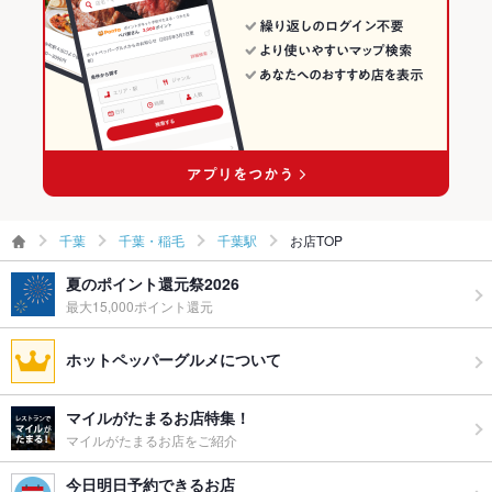
食べ放題
あり ：食べ放題を行っております。女性は無料。男性は料金に
含まれております。
お酒
カクテル充実、焼酎充実、日本酒充実、ワイン充実
お子様連れ
お子様連れ不可 ：申し訳ございません。お子様連れはご遠慮い
ただいております。
ウェディン
二次会利用大歓迎です
グパーティ
千葉
千葉・稲毛
千葉駅
お店TOP
ー二次会
夏のポイント還元祭2026
備考
女性の客様 食べ飲み放題無料！男性のお客様 食べ飲み放題
最大15,000ポイント還元
10分 550円（週末別料金)
ホットペッパーグルメについて
マイルがたまるお店特集！
マイルがたまるお店をご紹介
今日明日予約できるお店