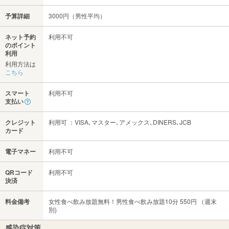
予算詳細
3000円（男性平均）
ネット予約
利用不可
のポイント
利用
利用方法は
こちら
スマート
利用不可
支払い
クレジット
利用可 ：VISA､マスター､アメックス､DINERS､JCB
カード
電子マネー
利用不可
QRコード
利用不可
決済
料金備考
女性食べ飲み放題無料！男性食べ飲み放題10分 550円 （週末
別)
感染症対策