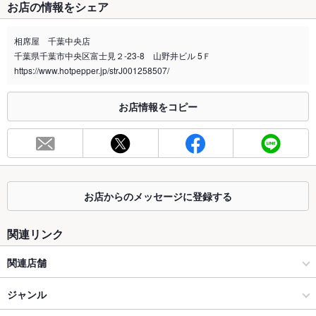
お店の情報をシェア
禁煙・喫煙
全席禁煙
相席屋 千葉中央店
喫煙専用室
なし
千葉県千葉市中央区富士見２-23-8 山野井ビル 5Ｆ
https://www.hotpepper.jp/strJ001258507/
※2020年4月1日～受動喫煙対策に関する法律が施行されています。正しい情報はお店へお問い
合わせください。
お店情報をコピー
お席
総席数
80席(年中無休★お気軽にお問い合わせ願います。)
最大宴会収
80人(最大80名様までご利用OK！人数等お気軽にご相談くださ
容人数
い。)
お店からのメッセージに登録する
個室
なし ：当店は全て半個室となっております。
座敷
なし ：お座敷はございませんが、ゆったり座れるテーブル席を
関連リンク
ご用意しております。
関連店舗
掘りごたつ
なし ：申し訳ございません。当店は掘りごたつの設備はござい
ません。
相席屋
ジャンル
カウンター
なし ：カウンター席はございませんが、お一人様からご利用頂