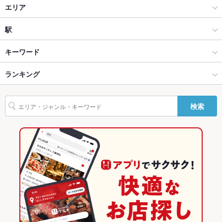
けるテーブル席をご用意しております。
居酒屋
エリア
ソファー
なし ：ソファー席はございませんが、多種多様のお席をご用意
創作
千葉駅
駅
しております。
千葉・稲毛 × 居酒屋
千葉駅 × 居酒屋
千葉中央駅
キーワード
テラス席
なし ：テラスはございませんが、悪天候でも安心の室内でご宴
会をお楽しみください。
千葉・稲毛 × 創作
千葉駅 × 創作
葭川公園駅
ランキング
たこ焼き
貸切
貸切不可 ：要相談となります。
千葉中央駅 × 居酒屋
千葉
千葉のグルメランキング
設備
検索
Wi-Fi
あり
千葉中央駅 × 創作
千葉 × 居酒屋
千葉の居酒屋ランキング
バリアフリ
なし ：お手伝いが必要な際はお気軽にご連絡ください。お困り
千葉 × 創作
千葉・稲毛のグルメランキング
ー
の際はスタッフまでお気軽にお申し付けください。
千葉・稲毛の居酒屋ランキング
駐車場
なし ：近隣の駐車場をご利用下さい。
千葉駅のグルメランキング
その他設備
不明点等、お気軽に店舗へご相談ください。
その他
千葉駅の居酒屋ランキング
飲み放題
あり ：豊富な種類をご用意しております。