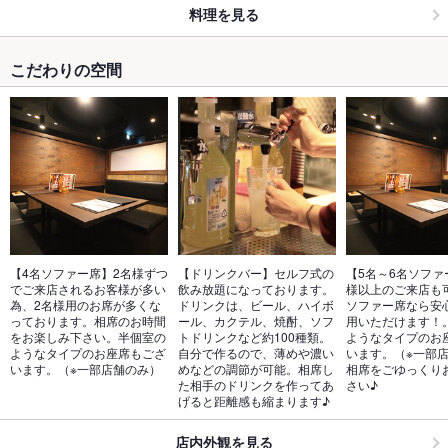
料理を見る
こだわりの空間
【4名ソファー席】2名様ずつ
【ドリンクバー】セルフ式の
【5名～6名ソファ
でご来店されるお客様が多い
飲み放題になっております。
様以上のご来店も
為、2名様用のお席が多くな
ドリンクは、ビール、ハイボ
ソファー席なら安
っております。相席のお時間
ール、カクテル、焼酎、ソフ
用いただけます！
をお楽しみ下さい。半個室の
トドリンクなど約100種類。
ようなタイプのお
ようなタイプのお座席もござ
自分で作るので、薄めや濃い
います。（※一部
います。（※一部店舗のみ）
めなどの調節が可能。相席し
相席をごゆっくり
た相手のドリンクを作ってあ
さい♪
げると距離感も縮まります♪
店内外観を見る