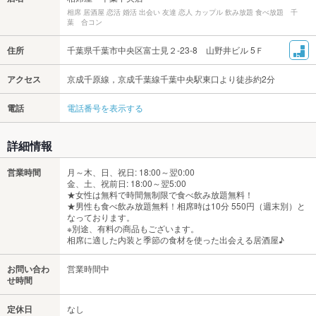
相席 居酒屋 恋活 婚活 出会い 友達 恋人 カップル 飲み放題 食べ放題 千
葉 合コン
住所
千葉県千葉市中央区富士見２-23-8 山野井ビル 5Ｆ
アクセス
京成千原線，京成千葉線千葉中央駅東口より徒歩約2分
電話
電話番号を表示する
詳細情報
営業時間
月～木、日、祝日: 18:00～翌0:00
金、土、祝前日: 18:00～翌5:00
★女性は無料で時間無制限で食べ飲み放題無料！
★男性も食べ飲み放題無料！相席時は10分 550円（週末別）と
なっております。
※別途、有料の商品もございます。
相席に適した内装と季節の食材を使った出会える居酒屋♪
お問い合わ
営業時間中
せ時間
定休日
なし