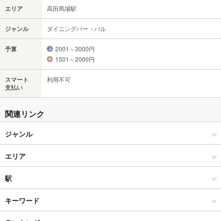
エリア
高田馬場駅
ジャンル
ダイニングバー・バル
予算
2001～3000円
1501～2000円
スマート
利用不可
支払い
関連リンク
ジャンル
ダイニングバー・バル
エリア
洋・和洋・各国料理・その他
高田馬場駅
駅
高田馬場 × ダイニングバー・バル
高田馬場駅 × ダイニングバー・バル
学習院下駅
キーワード