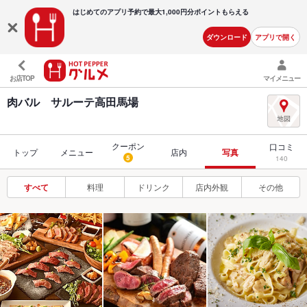
はじめてのアプリ予約で最大
1,000円分ポイントもらえる
ダウンロード
アプリで開く
お店TOP
マイメニュー
肉バル サルーテ高田馬場
クーポン
口コミ
トップ
メニュー
店内
写真
5
140
すべて
料理
ドリンク
店内外観
その他