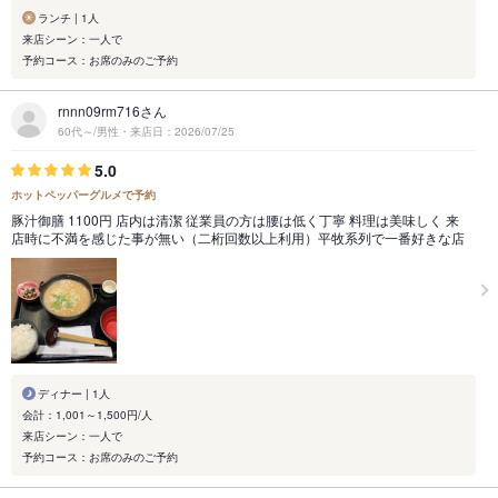
ランチ | 1人
来店シーン：一人で
予約コース：お席のみのご予約
rnnn09rm716さん
60代～/男性・来店日：2026/07/25
5.0
ホットペッパーグルメで予約
豚汁御膳 1100円 店内は清潔 従業員の方は腰は低く丁寧 料理は美味しく 来
店時に不満を感じた事が無い（二桁回数以上利用）平牧系列で一番好きな店
ディナー | 1人
会計：1,001～1,500円/人
来店シーン：一人で
予約コース：お席のみのご予約