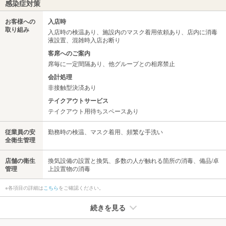
感染症対策
お客様への
入店時
取り組み
入店時の検温あり、施設内のマスク着用依頼あり、店内に消毒
液設置、混雑時入店お断り
客席へのご案内
席毎に一定間隔あり、他グループとの相席禁止
会計処理
非接触型決済あり
テイクアウトサービス
テイクアウト用待ちスペースあり
従業員の安
勤務時の検温、マスク着用、頻繁な手洗い
全衛生管理
店舗の衛生
換気設備の設置と換気、多数の人が触れる箇所の消毒、備品/卓
管理
上設置物の消毒
※各項目の詳細は
こちら
をご確認ください。
続きを見る
たばこ