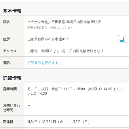
基本情報
店名
ヒラボク食堂／平田牧場 鶴岡庄内観光物産館店
平田牧場直営店。物販もございます。
住所
山形県鶴岡市布目中通81-1
アクセス
山形道 鶴岡I.C.より1分 庄内観光物産館となり
電話
電話番号を表示する
詳細情報
営業時間
月～日、祝日、祝前日: 11:00～15:00 （料理L.O. 14:30 ドリン
クL.O. 14:30）
お問い合わ
－
せ時間
定休日
休館日：12月31日（金）～1月2日（日）