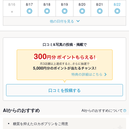
8/16
8/17
8/18
8/19
8/20
8/21
8/22
×
◎
◎
◎
◎
◎
◎
8/23
8/24
8/25
8/26
8/27
8/28
8/29
他の日付を見る
◎
◎
◎
◎
◎
◎
◎
8/30
8/31
9/1
9/2
9/3
9/4
9/5
◎
◎
◎
◎
◎
◎
◎
口コミ&写真の投稿・掲載で
9/6
9/7
9/8
9/9
9/10
9/11
9/12
◎
◎
◎
◎
◎
◎
◎
口コミを投稿する
AIからのおすすめ
AIからのおすすめについて
糖質を抑えたロカボプリンをご用意