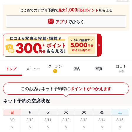
1,000
はじめてのアプリ予約で
最大
円分ポイント
もらえる
アプリ
でひらく
クーポン
口コミ
トップ
メニュー
店内
写真
1
145
このお店はネット予約時に
ポイントがつかえます
ネット予約の空席状況
日
月
火
水
木
金
土
8/9
8/10
8/11
8/12
8/13
8/14
8/15
×
×
×
×
×
×
×