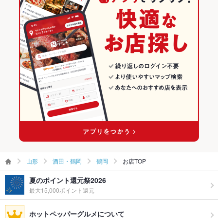
お子様連れ
お子様連れ歓迎
鶴岡のグルメランキング
ウェディン
－
グパーティ
ー二次会
備考
－
山形
酒田・鶴岡
鶴岡
お店TOP
夏のポイント還元祭2026
最大15,000ポイント還元
ホットペッパーグルメについて