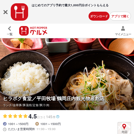
はじめてのアプリ予約で最大
1,000円分ポイントもらえる
ダウンロード
アプリで開く
一覧
マイメニュー
和食 | 鶴岡 | 山形県
ヒラボク食堂／平田牧場 鶴岡庄内観光物産館店
ランチ/金華豚/豚蒲焼/定食/豚汁/肉
4.5
145
口コミ
件
1001～1500円
1001～1500円
ただいま営業時間外
11:00～15:00