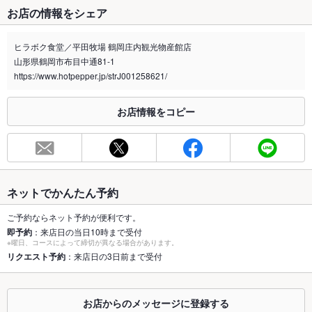
お店の情報をシェア
禁煙・喫煙
全席禁煙
ヒラボク食堂／平田牧場 鶴岡庄内観光物産館店
喫煙専用室
なし
山形県鶴岡市布目中通81-1
https://www.hotpepper.jp/strJ001258621/
※2020年4月1日～受動喫煙対策に関する法律が施行されています。正しい情報はお店へお問い
合わせください。
お店情報をコピー
お席
総席数
62席
最大宴会収
62人
容人数
ネットでかんたん予約
個室
なし
ご予約ならネット予約が便利です。
即予約
：来店日の当日10時まで受付
座敷
なし
※曜日、コースによって締切が異なる場合があります。
リクエスト予約
：来店日の3日前まで受付
掘りごたつ
なし
カウンター
なし
お店からのメッセージに登録する