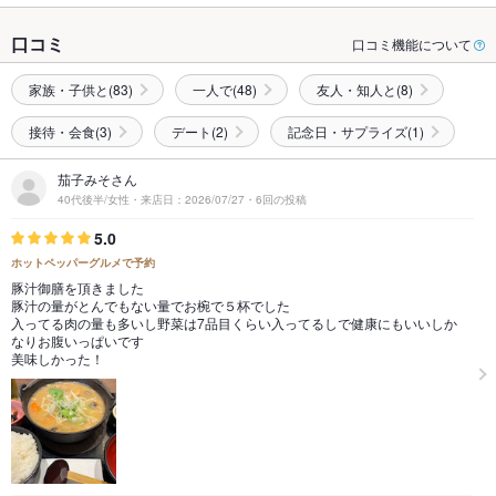
口コミ
口コミ機能について
家族・子供と(83)
一人で(48)
友人・知人と(8)
接待・会食(3)
デート(2)
記念日・サプライズ(1)
茄子みそさん
40代後半/女性・来店日：2026/07/27・6回の投稿
5.0
ホットペッパーグルメで予約
豚汁御膳を頂きました
豚汁の量がとんでもない量でお椀で５杯でした
入ってる肉の量も多いし野菜は7品目くらい入ってるしで健康にもいいしか
なりお腹いっぱいです
美味しかった！