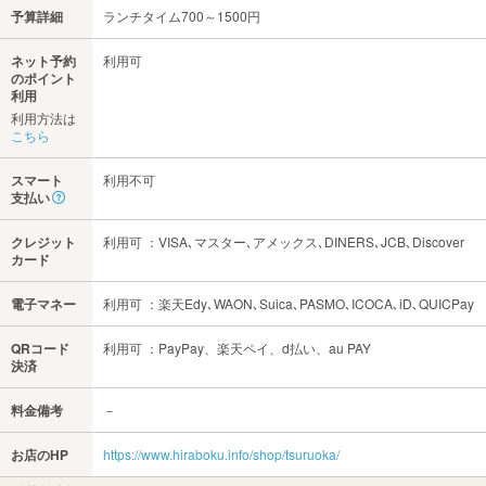
予算詳細
ランチタイム700～1500円
ネット予約
利用可
のポイント
利用
利用方法は
こちら
スマート
利用不可
支払い
クレジット
利用可 ：VISA､マスター､アメックス､DINERS､JCB､Discover
カード
電子マネー
利用可 ：楽天Edy､WAON､Suica､PASMO､ICOCA､iD､QUICPay
QRコード
利用可 ：PayPay、楽天ペイ、d払い、au PAY
決済
料金備考
－
お店のHP
https://www.hiraboku.info/shop/tsuruoka/