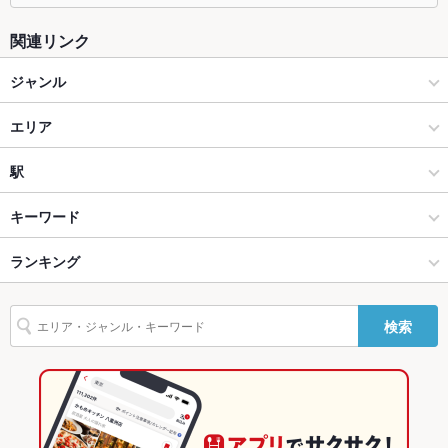
ソファー
なし
関連リンク
テラス席
なし
ジャンル
貸切
貸切不可
和食
エリア
設備
Wi-Fi
なし
和食全般
鶴岡
駅
バリアフリ
あり
酒田・鶴岡 × 和食
鶴岡 × 和食
鶴岡駅
キーワード
ー
酒田・鶴岡 × 和食全般
鶴岡 × 和食全般
ランキング
ひつまぶし
駐車場
あり ：最大32台駐車可能
その他設備
物販あり。発送も承っております。
鶴岡駅 × 和食
山形
山形のグルメランキング
検索
その他
鶴岡駅 × 和食全般
山形 × 和食
山形の和食ランキング
飲み放題
なし
山形 × 和食全般
酒田・鶴岡のグルメランキング
食べ放題
なし
酒田・鶴岡の和食ランキング