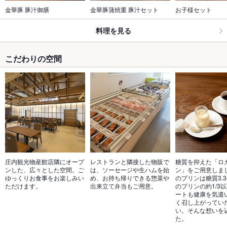
金華豚 豚汁御膳
金華豚蒲焼重 豚汁セット
お子様セット
料理を見る
こだわりの空間
庄内観光物産館店隣にオープ
レストランと隣接した物販で
糖質を抑えた「ロ
ンした、広々とした空間。ご
は、ソーセージや生ハムを始
ン」をご用意しま
ゆっくりお食事をお楽しみい
め、お持ち帰りできる惣菜や
のプリンは糖質3.3
ただけます。
出来立て弁当もご用意。
のプリンの約1/3
ートも健康を気遣
く召し上がってい
い。そんな想いを
た。