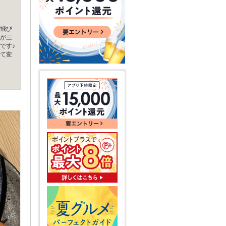
飛び
が三
です♪
て変