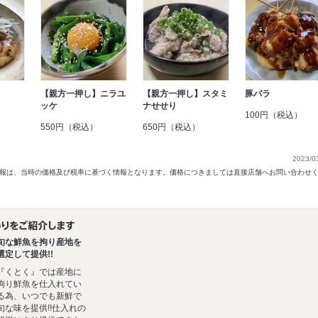
【親方一押し】ニラユ
【親方一押し】スタミ
豚バラ
ッケ
ナせせり
100円（税込）
550円（税込）
650円（税込）
2023/0
以前の情報は、当時の価格及び税率に基づく情報となります。価格につきましては直接店舗へお問い合わせ
旬な鮮魚を拘り産地を
選定して提供!!
『くとく』では産地に
拘り鮮魚を仕入れてい
る為、いつでも新鮮で
旬な味を提供!!仕入れの