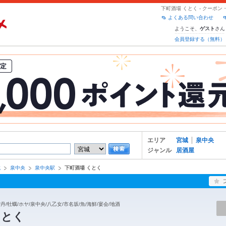
下町酒場 くとく - クーポ
よくある問い合わせ
ようこそ、
さん
ゲスト
会員登録する（無料）
エリア
宮城
泉中央
ジャンル
居酒屋
城
泉中央
泉中央駅
下町酒場 くとく
丹/牡蠣/ホヤ/泉中央/八乙女/市名坂/魚/海鮮/宴会/地酒
くとく