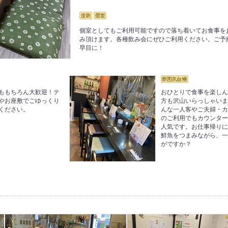
個室としてもご利用可能ですので落ち着いてお食事を
み頂けます。各種飲み会にぜひご利用ください。ご予
早目に！
ももちろん大歓迎！テ
おひとりで食事を楽し
やお座敷でごゆっくり
方も沢山いらっしゃい
ください。
んな一人客やご夫婦・
のご利用でもカウンタ
人気です。お仕事帰り
鮮魚をつまみながら、
がですか？