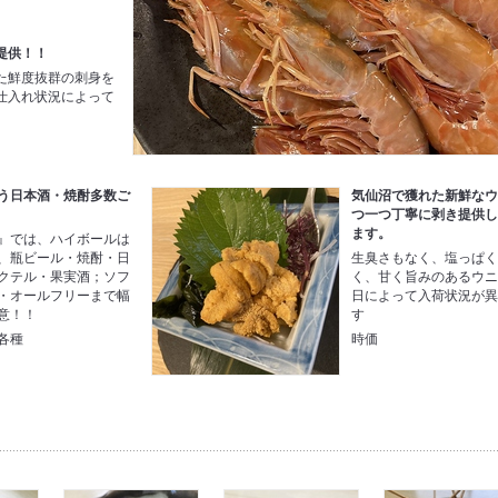
提供！！
た鮮度抜群の刺身を
仕入れ状況によって
。
う日本酒・焼酎多数ご
気仙沼で獲れた新鮮な
つ一つ丁寧に剥き提供
ます。
』では、ハイボールは
、瓶ビール・焼酎・日
生臭さもなく、塩っぱ
クテル・果実酒；ソフ
く、甘く旨みのあるウ
・オールフリーまで幅
日によって入荷状況が
意！！
す
各種
時価