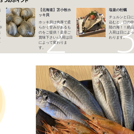
送
【北海道】苫小牧ホ
塩釜の牡蠣
ッキ貝
チュルンと口に
す
ホッキ貝は肉厚で柔
込むと、口の中
※
らかく甘みがあるも
陸の海！！絶品
供
のをご提供！是非ご
入荷は日によっ
あ
賞味下さい♪入荷は日
わります。
合
によって変わりま
す。