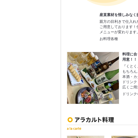
産直素材を惜しみなく
親方の目利きで仕入れ
ご用意しております！
メニューが変わります
お料理各種
料理に合
用意！！
『くとく
もちろん
本酒・カ
ドリンク
広くご用
ドリンク