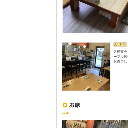
各種宴会
ーブル席
お過ごし