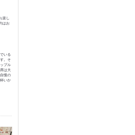
お楽し
約はお
んでいる
ます。そ
カップル
ー席は大
に自慢の
一杯いか