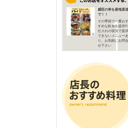
威臣の幸を産地直
で！！
その季節で一番お
すめな鮮魚を提供!!
仕入れの状況で提
できないメニュー
り。お気軽にお問
せ下さい