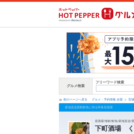
フリーワード検索
グルメ検索
前のページへ戻る
グルメ・予約情報 全国
宮
産地直送新鮮鮮魚に拘る和食居酒屋
居酒屋/海鮮/鮮魚/産地直送/雲
下町酒場 