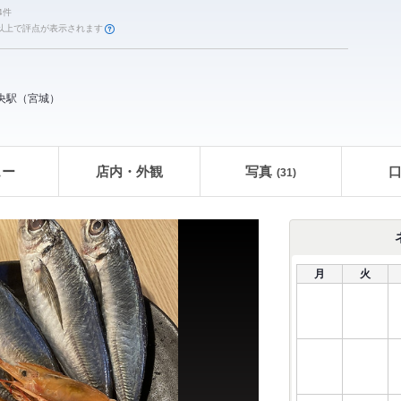
4件
件以上で評点が表示されます
央駅
（
宮城
）
ュー
店内・外観
写真
(31)
月
火