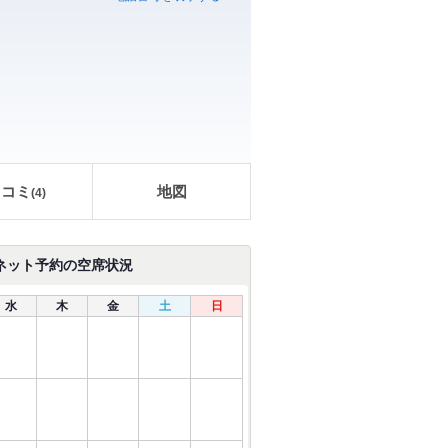
口コミ
地図
(
4
)
ネット予約の空席状況
水
木
金
土
日