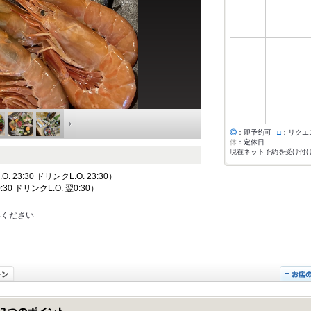
◎
：即予約可
□
：リクエ
休
：定休日
現在ネット予約を受け付
 23:30 ドリンクL.O. 23:30）
:30 ドリンクL.O. 翌0:30）
絡ください