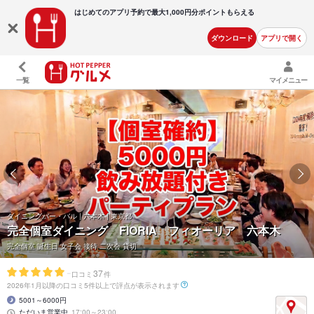
はじめてのアプリ予約で最大
1,000円分ポイントもらえる
ダウンロード
アプリで開く
一覧
マイメニュー
ダイニングバー・バル | 六本木 | 東京都
完全個室ダイニング FIORIA フィオーリア 六本木
完全個室 誕生日 女子会 接待 二次会 貸切
-
37
口コミ
件
2026年1月以降の口コミ5件以上で評点が表示されます
5001～6000円
ただいま営業中
17:00～23:00