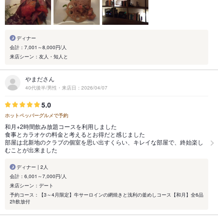
ディナー
会計：7,001～8,000円/人
来店シーン：友人・知人と
やまださん
40代後半/男性・来店日：2026/04/07
5.0
ホットペッパーグルメで予約
和月+2時間飲み放題コースを利用しました
食事とカラオケの料金と考えるとお得だと感じました
部屋は北新地のクラブの個室を思い出すくらい、キレイな部屋で、終始楽し
むことが出来ました
ディナー | 2人
会計：6,001～7,000円/人
来店シーン：デート
予約コース：【3～4月限定】牛サーロインの網焼きと浅利の釜めしコース【和月】全6品
2h飲放付