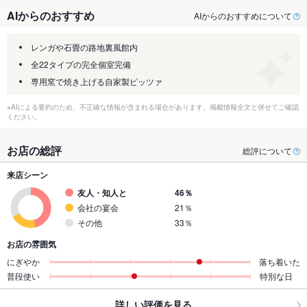
AIからのおすすめ
AIからのおすすめについて
レンガや石畳の路地裏風館内
全22タイプの完全個室完備
専用窯で焼き上げる自家製ピッツァ
※AIによる要約のため、不正確な情報が含まれる場合があります。掲載情報全文と併せてご確認
ください。
お店の総評
総評について
来店シーン
友人・知人と
46％
会社の宴会
21％
その他
33％
お店の雰囲気
にぎやか
落ち着いた
普段使い
特別な日
詳しい評価を見る