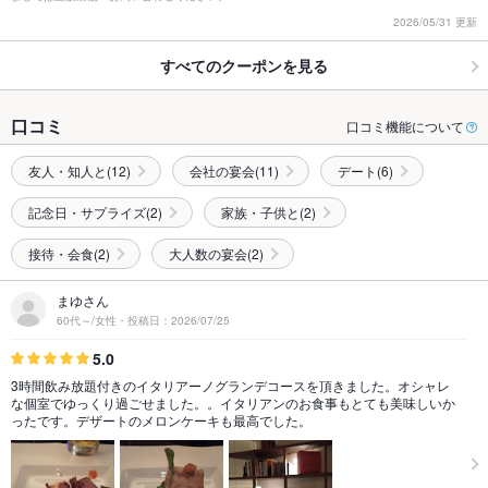
2026/05/31 更新
すべてのクーポンを見る
口コミ
口コミ機能について
友人・知人と(12)
会社の宴会(11)
デート(6)
記念日・サプライズ(2)
家族・子供と(2)
接待・会食(2)
大人数の宴会(2)
まゆさん
60代～/女性・投稿日：2026/07/25
5.0
3時間飲み放題付きのイタリアーノグランデコースを頂きました。オシャレ
な個室でゆっくり過ごせました。。イタリアンのお食事もとても美味しいか
ったです。デザートのメロンケーキも最高でした。