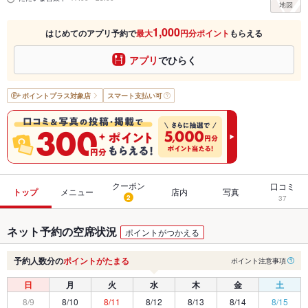
1,000
はじめてのアプリ予約で
最大
円分ポイント
もらえる
アプリ
でひらく
ポイントプラス
対象店
スマート支払い可
クーポン
口コミ
トップ
メニュー
店内
写真
2
37
ネット予約の空席状況
ポイントがつかえる
予約人数分の
ポイントがたまる
ポイント注意事項
日
月
火
水
木
金
土
8/9
8/10
8/11
8/12
8/13
8/14
8/15