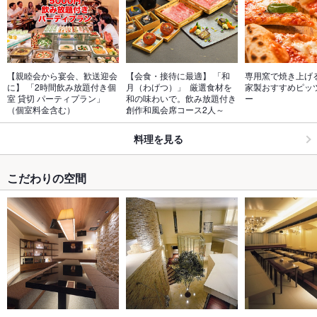
【親睦会から宴会、歓送迎会
【会食・接待に最適】 「和
専用窯で焼き上げる
に】 「2時間飲み放題付き個
月（わげつ）」  厳選食材を
家製おすすめピッ
室 貸切 パーティプラン」
和の味わいで。飲み放題付き
ー
（個室料金含む）
創作和風会席コース2人～
料理を見る
こだわりの空間