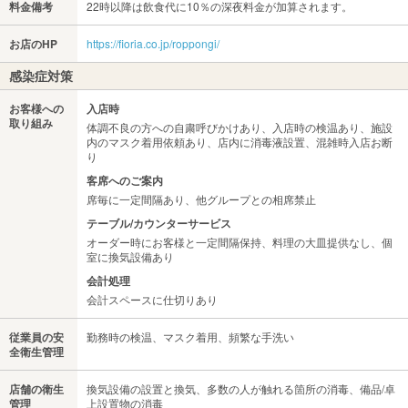
料金備考
22時以降は飲食代に10％の深夜料金が加算されます。
お店のHP
https://fioria.co.jp/roppongi/
感染症対策
お客様への
入店時
取り組み
体調不良の方への自粛呼びかけあり、入店時の検温あり、施設
内のマスク着用依頼あり、店内に消毒液設置、混雑時入店お断
り
客席へのご案内
席毎に一定間隔あり、他グループとの相席禁止
テーブル/カウンターサービス
オーダー時にお客様と一定間隔保持、料理の大皿提供なし、個
室に換気設備あり
会計処理
会計スペースに仕切りあり
従業員の安
勤務時の検温、マスク着用、頻繁な手洗い
全衛生管理
店舗の衛生
換気設備の設置と換気、多数の人が触れる箇所の消毒、備品/卓
管理
上設置物の消毒