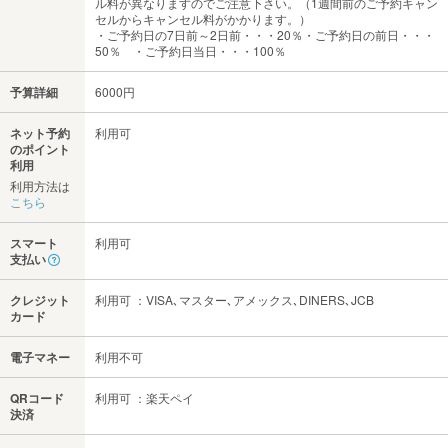
ル料が異なりますのでご注意下さい。（1週間前のご予約キャン
セルからキャンセル料がかかります。）
・ご予約日の7日前～2日前・・・20％・ご予約日の前日・・・
50％ ・ご予約日当日・・・100％
予算詳細
6000円
ネット予約
利用可
のポイント
利用
利用方法は
こちら
スマート
利用可
支払い
クレジット
利用可 ：VISA､マスター､アメックス､DINERS､JCB
カード
電子マネー
利用不可
QRコード
利用可 ：楽天ペイ
決済