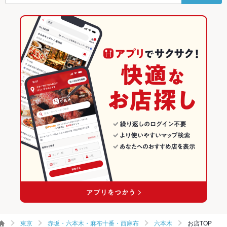
六本木駅 × 洋・和洋・各国料理・その他
東京 × ダイニングバー・バル
東京のダイニングバー・バルランキング
カラオケ設
あり
備
東京 × 洋・和洋・各国料理・その他
赤坂・六本木・麻布十番・西麻布のグルメランキング
TV・プロジ
あり
ェクタ
赤坂・六本木・麻布十番・西麻布のダイニングバー・バルランキ
ング
英語メニュ
あり
ー
六本木のグルメランキング
その他設備
カラオケ機器は全室DAMを導入。プロジェクター・スクリー
ン・マイク・ＤＶＤ
六本木のダイニングバー・バルランキング
その他
飲み放題
あり ：コースオプション：2時間1100円(税込)/3時間1650円(税
込)
食べ放題
なし ：当店では食べ放題プランはご用意しておりません。
お酒
カクテル充実、ワイン充実
お子様連れ
お子様連れOK ：お子様も楽しめる個室をご用意しておりま
す。
東京
赤坂・六本木・麻布十番・西麻布
六本木
お店TOP