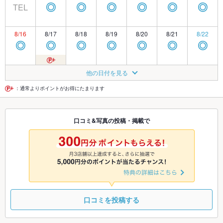
TEL
◎
◎
◎
◎
◎
◎
8/16
8/17
8/18
8/19
8/20
8/21
8/22
◎
◎
◎
◎
◎
◎
◎
8/23
8/24
8/25
8/26
8/27
8/28
8/29
他の日付を見る
◎
◎
◎
◎
◎
◎
◎
：通常よりポイントがお得にたまります
8/30
8/31
9/1
9/2
9/3
9/4
9/5
口コミ&写真の投稿・掲載で
◎
◎
◎
◎
◎
◎
◎
9/6
9/7
9/8
9/9
9/10
9/11
9/12
◎
◎
◎
◎
◎
◎
◎
口コミを投稿する