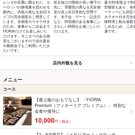
レンガや石畳に囲まれた、ヨ
吹き抜けの階段や長い廊下の
最大60名様まで利
ーロッパの路地裏を思わせる
先に、雰囲気の異なる完全個
型個室もあり、各
館内に、内装の異なる全22タ
室が並ぶ非日常的な空間で
ーティーにも対応
イプの完全個室をご用意して
す。女子会・デート・記念日
カラオケ付き完全
います。全個室カラオケ付き
など、特別感のある食事にふ
格料理と飲み放題
のため、食事から二次会まで
さわしい時間をお過ごしいた
しめるため、二次
FIORIAだけでお楽しみいた
だけます。
適です。
だけます。モニターのある個
室もございますので会社宴会
や親睦会でもご利用いただき
たいです。
店内外観を見る
メニュー
コース
【最上級のおもてなし】 「FIORIA
Premium（フィオーリア プレミアム）」 特別な
会食や接待に
10,000
円（税込）
【7～8月限定】「イタリアーノ・グランデ」