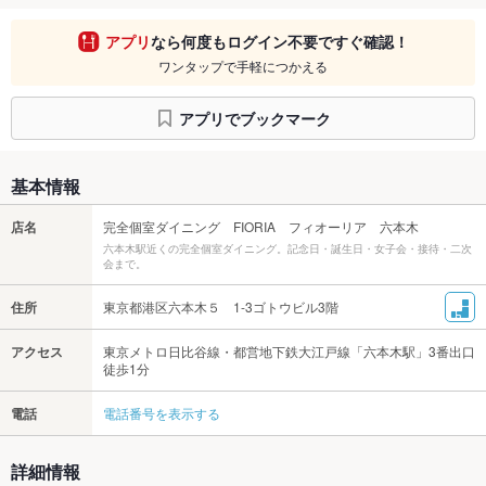
アプリ
なら何度もログイン不要ですぐ確認！
ワンタップで手軽につかえる
アプリでブックマーク
基本情報
店名
完全個室ダイニング FIORIA フィオーリア 六本木
六本木駅近くの完全個室ダイニング。記念日・誕生日・女子会・接待・二次
会まで。
住所
東京都港区六本木５ 1-3ゴトウビル3階
アクセス
東京メトロ日比谷線・都営地下鉄大江戸線「六本木駅」3番出口
徒歩1分
電話
電話番号を表示する
詳細情報