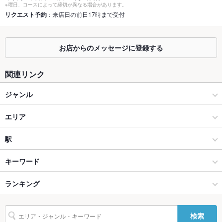
※曜日、コースによって締切が異なる場合があります。
座敷
リクエスト予約
：来店日の前日17時まで受付
なし ：4室。詳しくはお店までお問い合わせください。
掘りごたつ
なし ：ご用意しておりません。
お店からのメッセージに登録する
カウンター
なし
関連リンク
ソファー
なし
ジャンル
テラス席
なし
ダイニングバー・バル
貸切
エリア
貸切可 ：全館貸切りは店舗までお問い合わせください。
設備
洋・和洋・各国料理・その他
六本木
駅
Wi-Fi
あり
赤坂・六本木・麻布十番・西麻布 × ダイニングバー・バル
六本木 × ダイニングバー・バル
六本木駅
キーワード
バリアフリ
なし ：お気軽にお問い合わせください。
ー
赤坂・六本木・麻布十番・西麻布 × 洋・和洋・各国料理・その他
六本木 × 洋・和洋・各国料理・その他
六本木一丁目駅
ランキング
からあげ
エビ料理
フライドポテト
ソーセージ
そば
バーニャカウダ
駐車場
なし ：お近くのコインパーキングをご利用ください。お酒を飲
トリュフ
パスタ
カルボナーラ
ピザ
マルゲリータ
牛タン
生春巻き
六本木駅 × ダイニングバー・バル
東京
東京のグルメランキング
まれる際はお車でのお越しはご遠慮ください。
検索
ケーキ
生ハム
たこ焼き
ジェラート