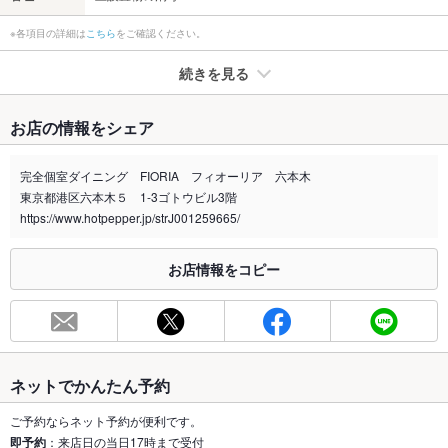
※各項目の詳細は
こちら
をご確認ください。
続きを見る
たばこ
お店の情報をシェア
禁煙・喫煙
全席禁煙
完全個室ダイニング FIORIA フィオーリア 六本木
喫煙専用室
なし
東京都港区六本木５ 1-3ゴトウビル3階
https://www.hotpepper.jp/strJ001259665/
※2020年4月1日～受動喫煙対策に関する法律が施行されています。正しい情報はお店へお問い
合わせください。
お店情報をコピー
お席
総席数
500席(全22室デザイナーズ完全個室を2～60名様で用途に合わ
せて)
最大宴会収
60人(（着席時）50人：（立食時）70人)
容人数
ネットでかんたん予約
個室
あり ：22室。利用シーンに合わせて様々な完全個室をご用意し
ご予約ならネット予約が便利です。
ております】
即予約
：来店日の当日17時まで受付