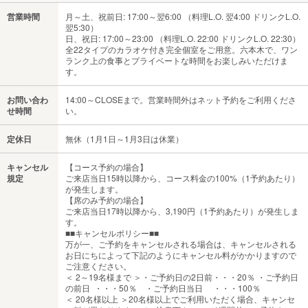
営業時間
月～土、祝前日: 17:00～翌6:00 （料理L.O. 翌4:00 ドリンクL.O.
翌5:30）
日、祝日: 17:00～23:00 （料理L.O. 22:00 ドリンクL.O. 22:30）
全22タイプのカラオケ付き完全個室をご用意。六本木で、ワン
ランク上の食事とプライベートな時間をお楽しみいただけま
す。
お問い合わ
14:00～CLOSEまで。営業時間外はネット予約をご利用くださ
せ時間
い。
定休日
無休（1月1日～1月3日は休業）
キャンセル
【コース予約の場合】
規定
ご来店当日15時以降から、コース料金の100%（1予約あたり）
が発生します。
【席のみ予約の場合】
ご来店当日17時以降から、3,190円（1予約あたり）が発生しま
す。
■■キャンセルポリシー■■
万が一、ご予約をキャンセルされる場合は、キャンセルされる
お日にちによって下記のようにキャンセル料がかかりますので
ご注意ください。
＜ 2～19名様まで ＞・ご予約日の2日前・・・20％ ・ご予約日
の前日 ・・・50％ ・ご予約日当日 ・・・100％
＜ 20名様以上 ＞20名様以上でご利用いただく場合、キャンセ