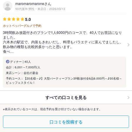
maromaromaroneさん
50代後半/男性・来店日：2026/03/13
5.0
ホットペッパーグルメで予約
3時間飲み放題付きのプランで1人6000円のコースで、40人でお世話になり
ました。
六本木の駅近で、内装もきれいだし、料理もバラエティに富んでましたし、
飲み物の種類も比較的多かったと思います。
食べ…
ディナー | 40人
会計：6,001～7,000円/人
来店シーン：会社の宴会
予約コース：【20名様～♪】大型パーティープラン3H飲放付全6品6.000円～♪30名様～
ビュッフェスタイル！
すべての口コミを見る
※表示されているコースは、現在予約を受け付けていない場合があります。
口コミを投稿する