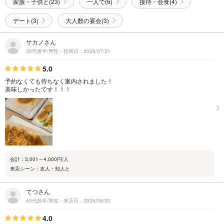
家族・子供と(23)
一人で(6)
接待・会食(4)
デート(3)
大人数の宴会(3)
サカノさん
30代後半/男性・投稿日：2026/07/31
5.0
予約なくても待ちなく案内されました！
美味しかったです！！！
会計：3,001～4,000円/人
来店シーン：友人・知人と
てつさん
40代前半/男性・来店日：2026/06/30
4.0