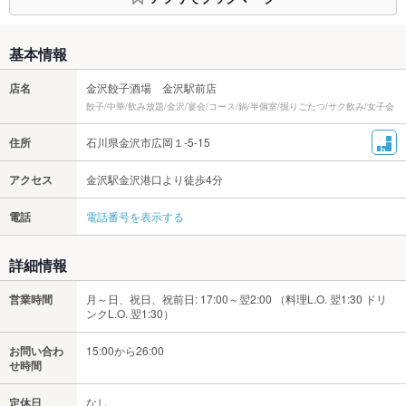
基本情報
店名
金沢餃子酒場 金沢駅前店
餃子/中華/飲み放題/金沢/宴会/コース/鍋/半個室/掘りごたつ/サク飲み/女子会
住所
石川県金沢市広岡１-5-15
アクセス
金沢駅金沢港口より徒歩4分
電話
電話番号を表示する
詳細情報
営業時間
月～日、祝日、祝前日: 17:00～翌2:00 （料理L.O. 翌1:30 ドリ
ンクL.O. 翌1:30）
お問い合わ
15:00から26:00
せ時間
定休日
なし