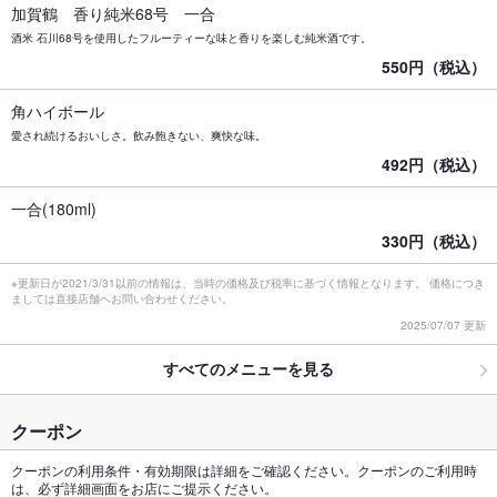
加賀鶴 香り純米68号 一合
酒米 石川68号を使用したフルーティーな味と香りを楽しむ純米酒です。
550円（税込）
角ハイボール
愛され続けるおいしさ。飲み飽きない、爽快な味。
492円（税込）
一合(180ml)
330円（税込）
※更新日が2021/3/31以前の情報は、当時の価格及び税率に基づく情報となります。 価格につき
ましては直接店舗へお問い合わせください。
2025/07/07 更新
すべてのメニューを見る
クーポン
クーポンの利用条件・有効期限は詳細をご確認ください。クーポンのご利用時
は、必ず詳細画面をお店にご提示ください。