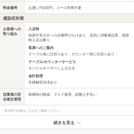
料金備考
お通し代330円。コース利用不要
感染症対策
お客様への
入店時
取り組み
体調不良の方への自粛呼びかけあり、店内に消毒液設置、混雑
時入店お断り
客席へのご案内
テーブル毎に仕切りあり、カウンター席に仕切りあり
テーブル/カウンターサービス
モバイルオーダーによる注文
会計処理
非接触型決済あり
従業員の安
勤務時の検温、マスク着用、頻繁な手洗い
全衛生管理
※各項目の詳細は
こちら
をご確認ください。
続きを見る
たばこ