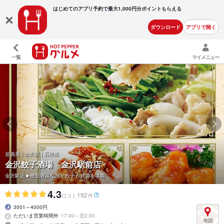
はじめてのアプリ予約で最大
1,000円分ポイントもらえる
ダウンロード
アプリで開く
一覧
マイメニュー
居酒屋 | 金沢駅 | 石川県
金沢餃子酒場 金沢駅前店
金沢駅近★種類豊富な熱々餃子とお酒を堪能
4.3
192
口コミ
件
3001～4000円
ただいま営業時間外
17:00～翌2:00