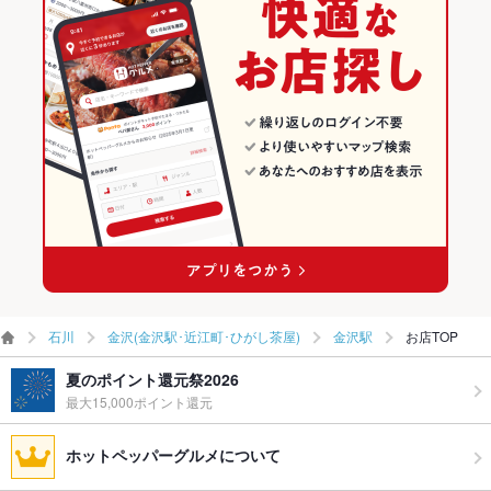
金沢(金沢駅･近江町･ひがし茶屋) × 中華
石川 × 洋・和洋・各国料理・その他
金沢駅のグルメランキング
お酒
焼酎充実、日本酒充実
金沢(金沢駅･近江町･ひがし茶屋) × 飲茶・点心・餃子
石川 × 中華
金沢駅の居酒屋ランキング
お子様連れ
お子様連れOK
金沢駅 × 中華
石川 × 飲茶・点心・餃子
ウェディン
2次会利用可能
グパーティ
ー二次会
金沢駅 × 飲茶・点心・餃子
備考
－
石川
金沢(金沢駅･近江町･ひがし茶屋)
金沢駅
お店TOP
夏のポイント還元祭2026
最大15,000ポイント還元
ホットペッパーグルメについて