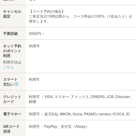
キャンセル
【コース予約の場合】
規定
ご来店当日15時以降から、コース料金の100%（1名あたり）が
発生します。
予算詳細
3000円～
ネット予約
利用可
のポイント
利用
利用方法は
こちら
スマート
利用可
支払い
クレジット
利用可 ：VISA､マスター､アメックス､DINERS､JCB､Discover､
カード
銀聯
電子マネー
利用可 ：楽天Edy､WAON､Suica､PASMO､nanaco､ICOCA､iD
QRコード
利用可 ：PayPay、支付宝（Alipay）
決済