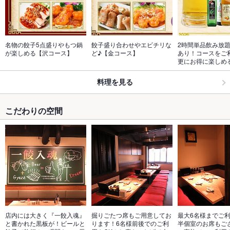
名物の餃子5点盛りやもつ鍋
餃子盛り合わせやエビチリな
2時間単品飲み放
が楽しめる【沢コース】
ど♪【金コース】
あり！コースをご
更にお得に楽しめ
料理を見る
こだわりの空間
店内には大きく『一餃入魂』
掘りごたつ席もご用意してお
最大6名様までご
と書かれた黒板が！ビールと
ります！6名様前後でのご利
半個室のお席もご