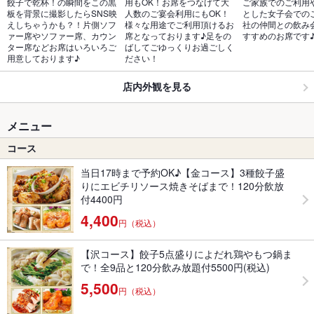
餃子で乾杯！の瞬間をこの黒
用もOK！お席をつなげて大
ご家族でのご利用
板を背景に撮影したらSNS映
人数のご宴会利用にもOK！
とした女子会での
えしちゃうかも？！片側ソフ
様々な用途でご利用頂けるお
社の仲間との飲み
ァー席やソファー席、カウン
席となっております♪足をの
すすめのお席です
ター席などお席はいろいろご
ばしてごゆっくりお過ごしく
用意しております♪
ださい！
店内外観を見る
メニュー
コース
当日17時まで予約OK♪【金コース】3種餃子盛
りにエビチリソース焼きそばまで！120分飲放
付4400円
4,400
円（税込）
【沢コース】餃子5点盛りによだれ鶏やもつ鍋ま
で！全9品と120分飲み放題付5500円(税込)
5,500
円（税込）