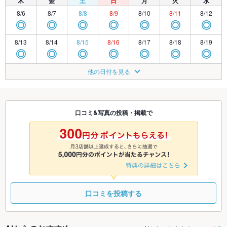
木
金
土
日
月
火
水
8/6
8/7
8/8
8/9
8/10
8/11
8/12
◎
◎
◎
◎
◎
◎
◎
8/13
8/14
8/15
8/16
8/17
8/18
8/19
◎
◎
◎
◎
◎
◎
◎
8/20
8/21
8/22
8/23
8/24
8/25
8/26
他の日付を見る
◎
◎
◎
◎
◎
◎
◎
8/27
8/28
8/29
8/30
8/31
9/1
9/2
◎
◎
◎
◎
◎
◎
◎
口コミ&写真の投稿・掲載で
9/3
9/4
9/5
9/6
9/7
9/8
9/9
◎
◎
◎
◎
◎
◎
◎
口コミを投稿する