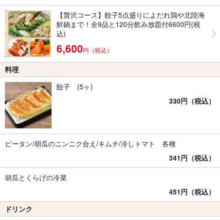
【贅沢コース】餃子5点盛りによだれ鶏や北陸海
鮮鍋まで！全9品と120分飲み放題付6600円(税
込)
6,600
円（税込）
料理
餃子 (5ヶ)
330円（税込）
ピータン/胡瓜のニンニク合え/キムチ/冷しトマト 各種
341円（税込）
胡瓜とくらげの冷菜
451円（税込）
ドリンク