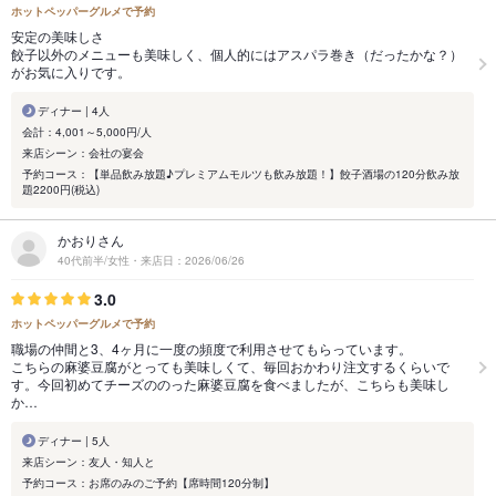
ホットペッパーグルメで予約
安定の美味しさ
餃子以外のメニューも美味しく、個人的にはアスパラ巻き（だったかな？）
がお気に入りです。
ディナー | 4人
会計：4,001～5,000円/人
来店シーン：会社の宴会
予約コース：【単品飲み放題♪プレミアムモルツも飲み放題！】餃子酒場の120分飲み放
題2200円(税込)
かおりさん
40代前半/女性・来店日：2026/06/26
3.0
ホットペッパーグルメで予約
職場の仲間と3、4ヶ月に一度の頻度で利用させてもらっています。
こちらの麻婆豆腐がとっても美味しくて、毎回おかわり注文するくらいで
す。今回初めてチーズののった麻婆豆腐を食べましたが、こちらも美味し
か…
ディナー | 5人
来店シーン：友人・知人と
予約コース：お席のみのご予約【席時間120分制】