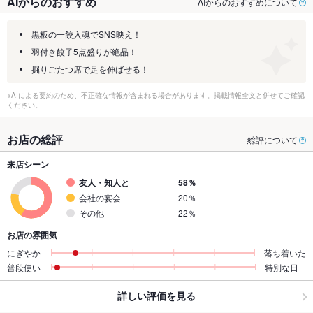
AIからのおすすめ
AIからのおすすめについて
黒板の一餃入魂でSNS映え！
羽付き餃子5点盛りが絶品！
掘りごたつ席で足を伸ばせる！
※AIによる要約のため、不正確な情報が含まれる場合があります。掲載情報全文と併せてご確認
ください。
お店の総評
総評について
来店シーン
友人・知人と
58％
会社の宴会
20％
その他
22％
お店の雰囲気
にぎやか
落ち着いた
普段使い
特別な日
詳しい評価を見る