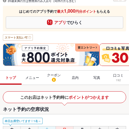
20歳未満の方は禁煙席のみ入店可（同伴の方も含む）
1,000
はじめてのアプリ予約で
最大
円分ポイント
もらえる
アプリ
でひらく
スマート支払い可
クーポン
口コミ
トップ
メニュー
店内
写真
5
192
このお店はネット予約時に
ポイントがつかえます
ネット予約の空席状況
本日お席空いてます！1名～