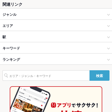
関連リンク
ソファー
あり
ジャンル
テラス席
なし
居酒屋
エリア
貸切
貸切可
設備
洋・和洋・各国料理・その他
金沢駅
駅
Wi-Fi
未確認
金沢(金沢駅･近江町･ひがし茶屋) × 居酒屋
金沢駅 × 居酒屋
金沢駅
キーワード
バリアフリ
なし
ー
金沢(金沢駅･近江町･ひがし茶屋) × 洋・和洋・各国料理・その他
金沢駅 × 洋・和洋・各国料理・その他
ランキング
手羽先
からあげ
エビ料理
にんにく料理
フライドポテト
ソーセージ
うどん
焼きそば
レバー
もつ鍋
鴨肉
餃子
水餃子
チャーハン
駐車場
なし ：近隣にコインパーキングがございます。
金沢駅 × 居酒屋
金沢駅 × 中華
石川のグルメランキング
検索
麻婆豆腐
エビチリ
パクチー
揚げ餃子
その他設備
－
金沢駅 × 洋・和洋・各国料理・その他
金沢駅 × 飲茶・点心・餃子
石川の居酒屋ランキング
その他
中華
石川
金沢(金沢駅･近江町･ひがし茶屋)のグルメランキング
飲み放題
あり
飲茶・点心・餃子
石川 × 居酒屋
金沢(金沢駅･近江町･ひがし茶屋)の居酒屋ランキング
食べ放題
なし