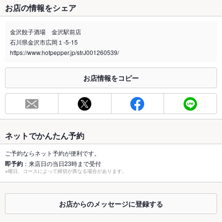
お店の情報をシェア
禁煙・喫煙
分煙（仕切りあり）
1F禁煙 ２F喫煙
金沢餃子酒場 金沢駅前店
石川県金沢市広岡１-5-15
喫煙専用室
なし
https://www.hotpepper.jp/strJ001260539/
※2020年4月1日～受動喫煙対策に関する法律が施行されています。正しい情報はお店へお問い
合わせください。
お店情報をコピー
お席
総席数
120席
最大宴会収
150人
容人数
ネットでかんたん予約
個室
あり
ご予約ならネット予約が便利です。
即予約
：来店日の当日23時まで受付
※曜日、コースによって締切が異なる場合があります。
座敷
なし
掘りごたつ
あり
お店からのメッセージに登録する
カウンター
あり