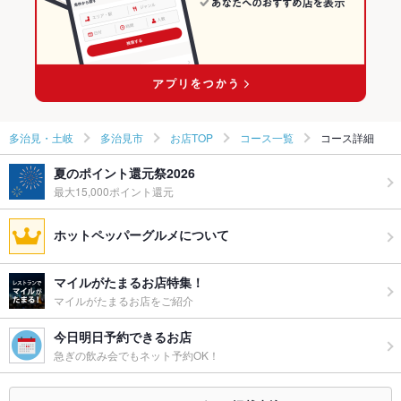
多治見駅 × 居酒屋
岐阜 × 洋・和洋・各国料理・その他
多治見駅 × 洋・和洋・各国料理・その他
多治見・土岐
多治見市
お店TOP
コース一覧
コース詳細
夏のポイント還元祭2026
最大15,000ポイント還元
ホットペッパーグルメについて
マイルがたまるお店特集！
マイルがたまるお店をご紹介
今日明日予約できるお店
急ぎの飲み会でもネット予約OK！