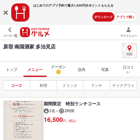
はじめてのアプリ予約で最大
1,000円分ポイントもらえる
ダウンロード
アプリで開く
コース一覧
マイメニュー
原宿 南国酒家 多治見店
クーポン
口コミ
トップ
メニュー
店内
写真
1
81
コース
料理
ドリンク
ランチ
テイクアウト
期間限定 特別ランチコース
2名～
2時間
16,500
円（税込）