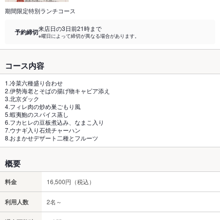
期間限定特別ランチコース
来店日の3日前21時まで
予約締切
※曜日によって締切が異なる場合があります。
コース内容
1.冷菜六種盛り合わせ
2.伊勢海老とそばの揚げ物キャビア添え
3.北京ダック
4.フィレ肉の炒め巣ごもり風
5.蝦夷鮑のスパイス蒸し
6.フカヒレの豆板煮込み、なまこ入り
7.ウナギ入り石焼チャーハン
8.おまかせデザート二種とフルーツ
概要
料金
16,500円（税込）
利用人数
2名～