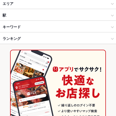
中華
エリア
広東料理
多治見市
駅
多治見・土岐 × 中華
多治見市 × 中華
多治見駅
キーワード
多治見・土岐 × 広東料理
多治見市 × 広東料理
ランキング
からあげ
エビ料理
カキ料理・オイスター
カニ料理
アワビ
にんにく料理
そば
天ぷら
焼きそば
鴨肉
点心
餃子
肉まん
多治見駅 × 中華
多治見市 × 居酒屋
岐阜のグルメランキング
小籠包
焼売
チャーハン
麻婆豆腐
酢豚
北京ダック
坦々麺
多治見駅 × 広東料理
多治見市 × 洋・和洋・各国料理・その他
岐阜の中華ランキング
杏仁豆腐
デザート
居酒屋
岐阜
多治見・土岐のグルメランキング
洋・和洋・各国料理・その他
岐阜 × 中華
多治見市のグルメランキング
多治見・土岐 × 居酒屋
岐阜 × 広東料理
多治見・土岐 × 洋・和洋・各国料理・その他
岐阜 × 居酒屋