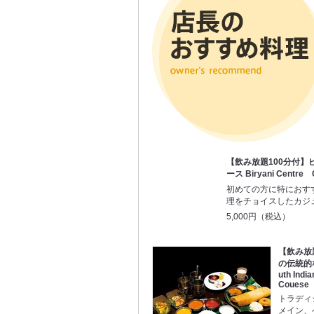
【飲み放題100分付】
ース Biryani Centre 
初めての方に特におす
理をチョイスしたカジ
5,000円（税込）
【飲み放
の伝統的
uth Indi
Couese
トラディ
メイン、