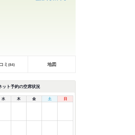
コミ
地図
(
84
)
ネット予約の空席状況
水
木
金
土
日