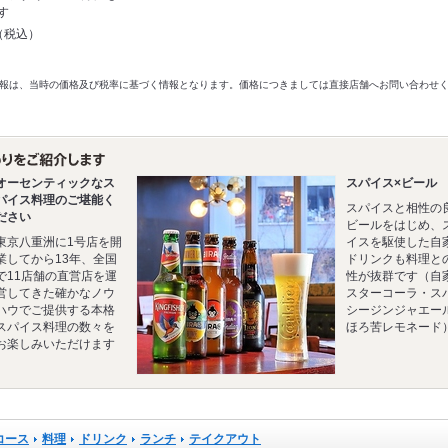
す
円（税込）
以前の情報は、当時の価格及び税率に基づく情報となります。価格につきましては直接店舗へお問い合わせ
オーセンティックなス
スパイス×ビール
パイス料理のご堪能く
スパイスと相性の
ださい
ビールをはじめ、
東京八重洲に1号店を開
イスを駆使した自
業してから13年、全国
ドリンクも料理と
で11店舗の直営店を運
性が抜群です（自
営してきた確かなノウ
スターコーラ・ス
ハウでご提供する本格
シージンジャエー
スパイス料理の数々を
ほろ苦レモネード
お楽しみいただけます
コース
料理
ドリンク
ランチ
テイクアウト