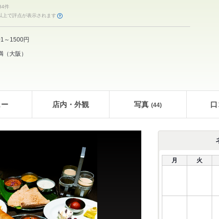
84件
件以上で評点が表示されます
01～1500円
満
（
大阪
）
ュー
店内・外観
写真
口
(44)
月
火