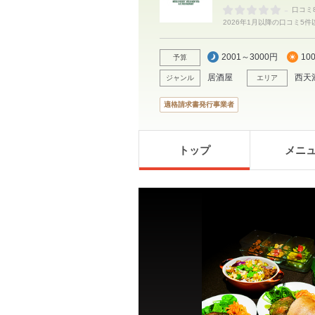
-
口コミ
2026年1月以降の口コミ5
2001～3000円
10
予算
居酒屋
西天
ジャンル
エリア
適格請求書発行事業者
トップ
メニ