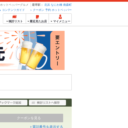
のホットペッパーグルメ
最寄駅：
北浜
なにわ橋
南森町
コンテンツガイド
クーポン 予約 ホットペッパー
検討リスト
最近見たお店
マイメニュー
クーポンを見る
電話番号を表示する