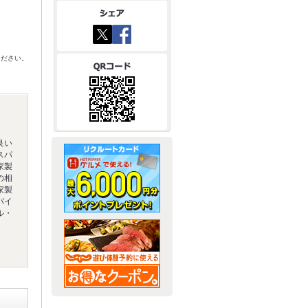
ください。
良い
スパ
家製
の相
家製
パイ
ル・
）