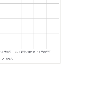
スト予約可
TEL
：要問い合わせ
×
：予約不可
けていません