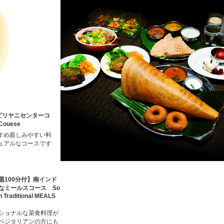
ビリヤニセンターコ
Couese
すめ親しみやすい料
ュアルなコースです
題100分付】南インド
なミールスコース So
an Traditional MEALS
ショナルな菜食料理が
ベジタリアンの方にも