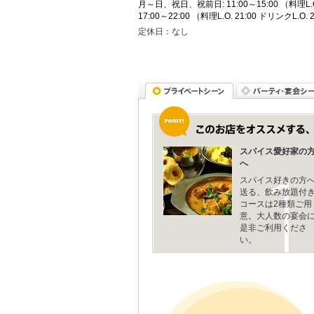
月～日、祝日、祝前日: 11:00～15:00 （料理L.O. 
17:00～22:00 （料理L.O. 21:00 ドリンクL.O. 
定休日：
なし
スパイス愛好家の
へ
スパイス好きの方
送る、飲み放題付
コースは2種類ご用
意。大人数の宴会
是非ご利用くださ
い。