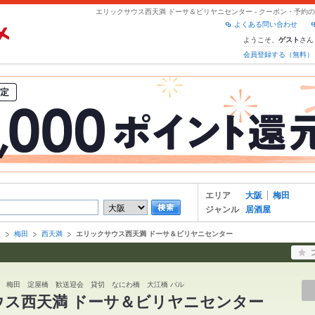
エリックサウス西天満 ドーサ＆ビリヤニセンター - クーポン・予約
よくある問い合わせ
ようこそ、
さん
ゲスト
会員登録する（無料）
エリア
大阪
梅田
ジャンル
居酒屋
阪
梅田
西天満
エリックサウス西天満 ドーサ＆ビリヤニセンター
 梅田 淀屋橋 歓送迎会 貸切 なにわ橋 大江橋 バル
ウス西天満 ドーサ＆ビリヤニセンター