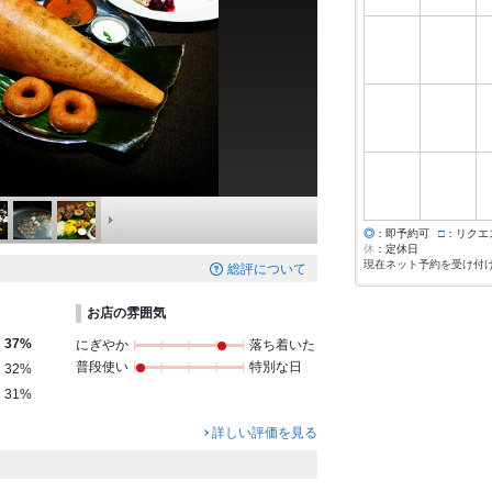
◎
：即予約可
□
：リクエ
休
：定休日
現在ネット予約を受け付
総評について
お店の雰囲気
37%
にぎやか
落ち着いた
普段使い
特別な日
32%
31%
詳しい評価を見る