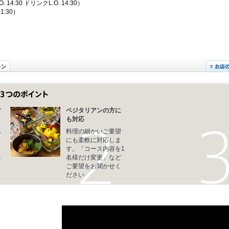
14:30 ドリンクL.O. 14:30）
21:30）
方
ベジタリアンの方に
も対応
へ
料理の細かいご要望
き
にも柔軟に対応しま
す。「コース内容を1
に
名様だけ変更」など
ご要望をお聞かせく
ださい