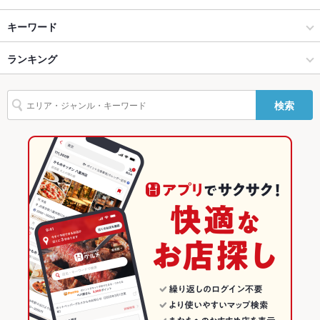
バリアフリ
なし
ー
個室会席 和食日和 おさけと 神楽坂
神田・神保町・秋葉原・御茶ノ水 × 居酒屋
神保町 × 居酒屋
淡路町駅
キーワード
駐車場
なし
神田・神保町・秋葉原・御茶ノ水 × 和風
神保町 × 和風
神保町駅
ランキング
からあげ
お茶漬け
カニ料理
フライドポテト
会席料理
牛すじ
鴨肉
その他設備
－
デザート
ジェラート
神保町駅 × 居酒屋
東京
竹橋駅
東京のグルメランキング
その他
検索
神保町駅 × 和風
東京 × 居酒屋
東京の居酒屋ランキング
飲み放題
なし
食べ放題
なし
東京 × 和風
神田・神保町・秋葉原・御茶ノ水のグルメランキング
お子様連れ
お子様連れ不可
神田・神保町・秋葉原・御茶ノ水の居酒屋ランキング
ウェディン
－
神保町のグルメランキング
グパーティ
ー二次会
神保町の居酒屋ランキング
備考
－