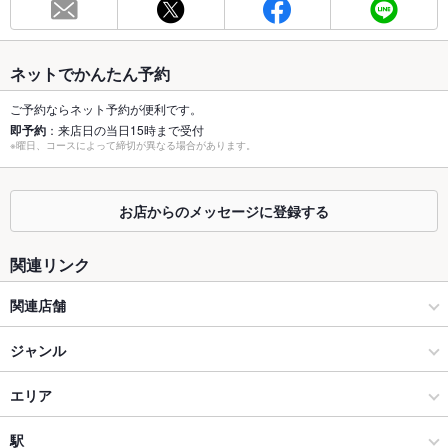
最大宴会収
12人(着席時最大12名。ご要望ございましたらお気軽にお問合
容人数
せください)
ネットでかんたん予約
個室
なし
ご予約ならネット予約が便利です。
即予約
：来店日の当日15時まで受付
座敷
なし
※曜日、コースによって締切が異なる場合があります。
掘りごたつ
なし
お店からのメッセージに登録する
カウンター
なし
ソファー
あり
関連リンク
テラス席
なし
関連店舗
貸切
貸切不可
和食日和 おさけと
ジャンル
設備
和食日和おさけと日本橋
居酒屋
エリア
Wi-Fi
未確認
個室会席 和食日和 おさけと 大門浜松町
和風
神保町
駅