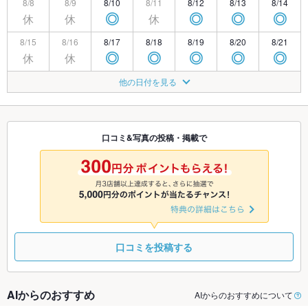
8/8
8/9
8/10
8/11
8/12
8/13
8/14
休
休
休
◎
◎
◎
◎
8/15
8/16
8/17
8/18
8/19
8/20
8/21
休
休
◎
◎
◎
◎
◎
8/22
8/23
8/24
8/25
8/26
8/27
8/28
他の日付を見る
休
休
◎
◎
◎
◎
◎
8/29
8/30
8/31
9/1
9/2
9/3
9/4
休
休
◎
◎
◎
◎
◎
口コミ&写真の投稿・掲載で
9/5
9/6
9/7
9/8
9/9
9/10
9/11
休
休
◎
◎
◎
◎
◎
口コミを投稿する
AIからのおすすめ
AIからのおすすめについて