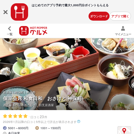
はじめてのアプリ予約で最大
1,000円分ポイントもらえる
ダウンロード
アプリで開く
一覧
マイメニュー
居酒屋 | 神保町 | 東京都
個室会席 和食日和 おさけと 神保町
酒匠厳選の日本酒とくずし割烹居酒屋
-
23
口コミ
件
2026年1月以降の口コミ5件以上で評点が表示されます
5001～6000円
1001～1500円
本日休業