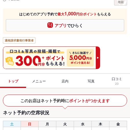
1,000
はじめてのアプリ予約で
最大
円分ポイント
もらえる
アプリ
でひらく
適格請求書発行事業者
口コミ
トップ
メニュー
店内
写真
23
このお店はネット予約時に
ポイントがつかえます
ネット予約の空席状況
土
日
月
火
水
木
金