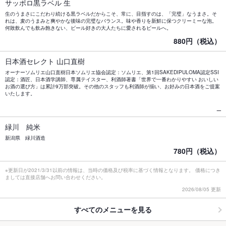
サッポロ黒ラベル 生
生のうまさにこだわり続ける黒ラベルだからこそ、常に、目指すのは、「完璧」なうまさ。そ
れは、麦のうまみと爽やかな後味の完璧なバランス。味や香りを新鮮に保つクリーミーな泡。
何敗飲んでも飲み飽きない、ビール好きの大人たちに愛されるビールへ。
880円（税込）
日本酒セレクト 山口直樹
オーナーソムリエ山口直樹日本ソムリエ協会認定：ソムリエ、第1回SAKEDIPULOMA認定SSI
認定：酒匠、日本酒学講師、専属テイスター、利酒師著書「世界で一番わかりやすい おいしい
お酒の選び方」は累計9万部突破。その他のスタッフも利酒師が揃い、お好みの日本酒をご提案
いたします。
_
緑川 純米
新潟県 緑川酒造
780円（税込）
※更新日が2021/3/31以前の情報は、当時の価格及び税率に基づく情報となります。 価格につき
ましては直接店舗へお問い合わせください。
2026/08/05 更新
すべてのメニューを見る