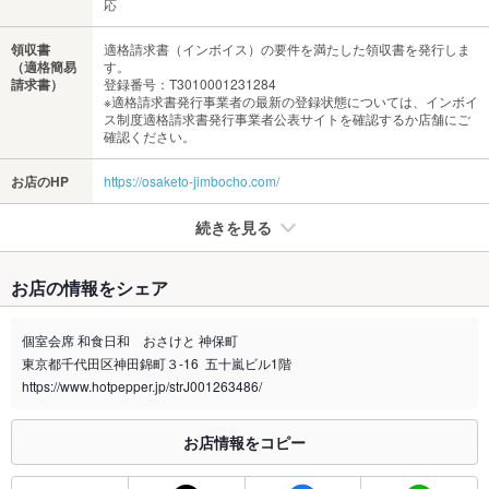
応
領収書
適格請求書（インボイス）の要件を満たした領収書を発行しま
（適格簡易
す。
請求書）
登録番号：T3010001231284
※適格請求書発行事業者の最新の登録状態については、インボイ
ス制度適格請求書発行事業者公表サイトを確認するか店舗にご
確認ください。
お店のHP
https://osaketo-jimbocho.com/
続きを見る
たばこ
お店の情報をシェア
禁煙・喫煙
全席禁煙
個室会席 和食日和 おさけと 神保町
喫煙専用室
なし
東京都千代田区神田錦町３-16 五十嵐ビル1階
https://www.hotpepper.jp/strJ001263486/
※2020年4月1日～受動喫煙対策に関する法律が施行されています。正しい情報はお店へお問い
合わせください。
お店情報をコピー
お席
総席数
45席