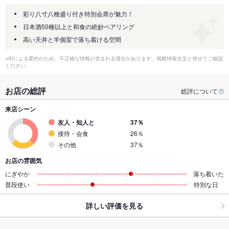
彩り八寸八種盛り付き特別会席が魅力！
日本酒50種以上と和食の絶妙ペアリング
高い天井と半個室で落ち着ける空間
※AIによる要約のため、不正確な情報が含まれる場合があります。掲載情報全文と併せてご確認
ください。
お店の総評
総評について
来店シーン
友人・知人と
37％
接待・会食
26％
その他
37％
お店の雰囲気
にぎやか
落ち着いた
普段使い
特別な日
詳しい評価を見る