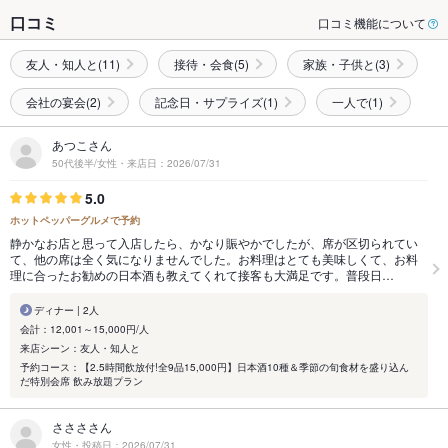
口コミ
口コミ機能について
友人・知人と(11)
接待・会食(5)
家族・子供と(3)
会社の宴会(2)
記念日・サプライズ(1)
一人で(1)
あつこさん
50代後半/女性・来店日：2026/07/31
5.0
ホットペッパーグルメで予約
静かなお店と思って入店したら、かなり賑やかでしたが、席が区切られてい
て、他の席は全く気になりませんでした。お料理はとても美味しくて、お料
理に合ったお勧めの日本酒も教えてくれて接客も大満足です。普段日…
ディナー | 2人
会計：12,001～15,000円/人
来店シーン：友人・知人と
予約コース：【2.5時間飲放付!全9品15,000円】日本酒10種＆季節の旬食材を盛り込ん
だ特別会席 飲み放題プラン
ささささん
女性・投稿日：2026/07/31