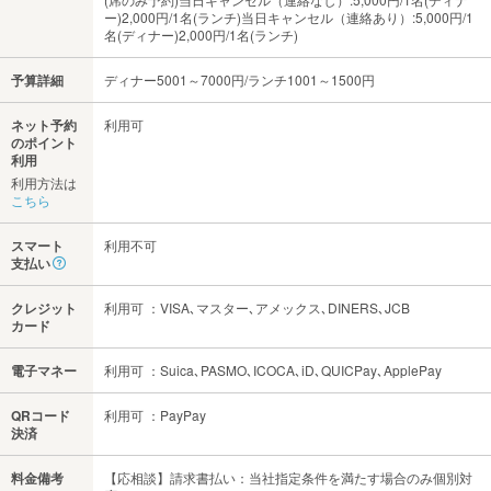
ー)2,000円/1名(ランチ)当日キャンセル（連絡あり）:5,000円/1
名(ディナー)2,000円/1名(ランチ)
予算詳細
ディナー5001～7000円/ランチ1001～1500円
ネット予約
利用可
のポイント
利用
利用方法は
こちら
スマート
利用不可
支払い
クレジット
利用可 ：VISA､マスター､アメックス､DINERS､JCB
カード
電子マネー
利用可 ：Suica､PASMO､ICOCA､iD､QUICPay､ApplePay
QRコード
利用可 ：PayPay
決済
料金備考
【応相談】請求書払い：当社指定条件を満たす場合のみ個別対