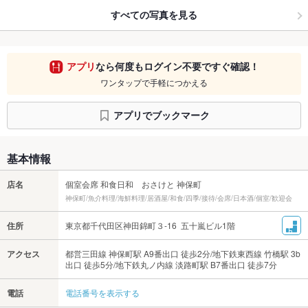
すべての写真を見る
アプリ
なら何度もログイン不要ですぐ確認！
ワンタップで手軽につかえる
アプリでブックマーク
基本情報
店名
個室会席 和食日和 おさけと 神保町
神保町/魚介料理/海鮮料理/居酒屋/和食/四季/接待/会席/日本酒/個室/歓迎会
住所
東京都千代田区神田錦町３-16 五十嵐ビル1階
アクセス
都営三田線 神保町駅 A9番出口 徒歩2分/地下鉄東西線 竹橋駅 3b
出口 徒歩5分/地下鉄丸ノ内線 淡路町駅 B7番出口 徒歩7分
電話
電話番号を表示する