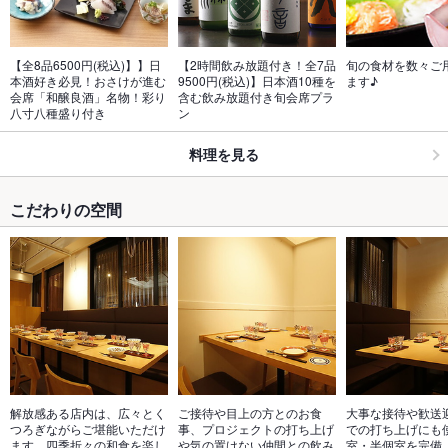
【全8品6500円(税込)】】日
【2時間飲み放題付き！全7品
旬の食材を数々ご
本酒好き必見！おさけが進む
9500円(税込)】日本酒10種を
ます♪
会席「和醸良酒」名物！彩り
含む飲み放題付き旬会席プラ
八寸八種盛り付き
ン
料理を見る
こだわりの空間
解放感ある店内は、広々とく
ご接待や目上の方とのお食
大事な接待や歓送
つろぎながらご堪能いただけ
事、プロジェクトの打ち上げ
での打ち上げにも
ます。四季折々の和食を楽し
や気の置けない仲間との飲み
室・半個室を完備