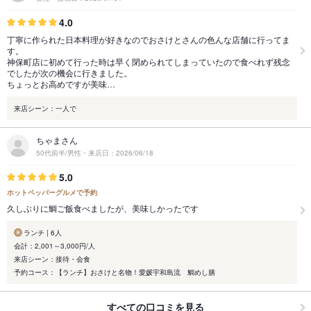
4.0
丁寧に作られた日本料理が好きなのでおさけとさんの色んな店舗に行ってま
す。
神保町店に初めて行った時は早く閉められてしまっていたので食べれず残念
でしたが次の機会に行きました。
ちょっとお高めですが美味…
来店シーン：一人で
ちゃまさん
50代前半/男性・来店日：2026/06/18
5.0
ホットペッパーグルメで予約
久しぶりに鯛ご飯食べましたが、美味しかったです
ランチ | 6人
会計：2,001～3,000円/人
来店シーン：接待・会食
予約コース：【ランチ】おさけと名物！愛媛宇和島流 鯛めし膳
すべての口コミを見る