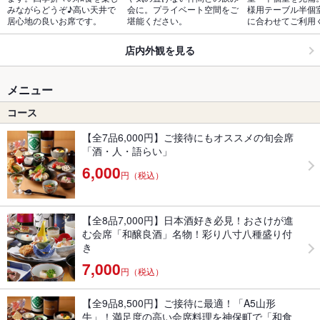
みながらどうぞ♪高い天井で
会に。プライベート空間をご
様用テーブル半個
居心地の良いお席です。
堪能ください。
に合わせてご利用
店内外観を見る
メニュー
コース
【全7品6,000円】ご接待にもオススメの旬会席
「酒・人・語らい」
6,000
円（税込）
【全8品7,000円】日本酒好き必見！おさけが進
む会席「和醸良酒」名物！彩り八寸八種盛り付
き
7,000
円（税込）
【全9品8,500円】ご接待に最適！「A5山形
牛」！満足度の高い会席料理を神保町で「和食