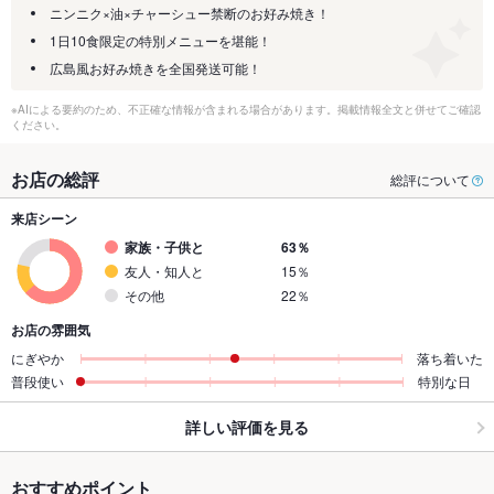
ニンニク×油×チャーシュー禁断のお好み焼き！
1日10食限定の特別メニューを堪能！
広島風お好み焼きを全国発送可能！
※AIによる要約のため、不正確な情報が含まれる場合があります。掲載情報全文と併せてご確認
ください。
お店の総評
総評について
来店シーン
家族・子供と
63％
友人・知人と
15％
その他
22％
お店の雰囲気
にぎやか
落ち着いた
普段使い
特別な日
詳しい評価を見る
おすすめポイント