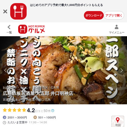
はじめてのアプリ予約で最大
1,000円分ポイントもらえる
ダウンロード
アプリで開く
一覧
マイメニュー
お好み焼き・もんじゃ | 広島市西区 | 広島県
広島鉄板居酒屋 大五郎 井口明神店
居酒屋/配達エリア内配達可/井口/広島
4.2
50
口コミ
件
2001～3000円
501～1000円
ただいま営業中
11:00～14:00