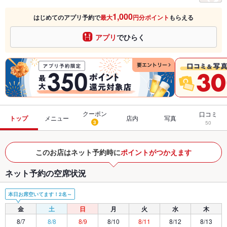
1,000
はじめてのアプリ予約で
最大
円分ポイント
もらえる
アプリ
でひらく
クーポン
口コミ
トップ
メニュー
店内
写真
3
50
このお店はネット予約時に
ポイントがつかえます
ネット予約の空席状況
本日お席空いてます！2名～
金
土
日
月
火
水
木
8/7
8/8
8/9
8/10
8/11
8/12
8/13