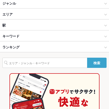
テラス席
ジャンル
貸切
貸切可
お好み焼き・もんじゃ
エリア
設備
お好み焼き
広島市西区
駅
Wi-Fi
なし
広島駅・横川・その他広島市内 × お好み焼き・もんじゃ
広島市西区 × お好み焼き・もんじゃ
井口駅
キーワード
バリアフリ
なし
ー
広島駅・横川・その他広島市内 × お好み焼き
広島市西区 × お好み焼き
新井口駅
ランキング
手羽先
からあげ
カキ料理・オイスター
にんにく料理
フライドポテト
駐車場
あり
ソーセージ
チョリソー
うどん
そば
牛すじ
焼きそば
鶏皮
井口駅 × お好み焼き・もんじゃ
広島
広島のグルメランキング
その他設備
－
検索
ステーキ
チャーハン
デザート
焼きうどん
ハラミステーキ
井口駅 × お好み焼き
広島 × お好み焼き・もんじゃ
広島のお好み焼き・もんじゃランキング
その他
飲み放題
あり ：コース注文必須
広島 × お好み焼き
広島駅・横川・その他広島市内のグルメランキング
食べ放題
なし
広島駅・横川・その他広島市内のお好み焼き・もんじゃランキン
グ
お子様連れ
お子様連れOK
広島市西区のグルメランキング
ウェディン
－