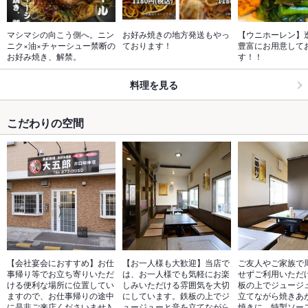
マシマシの向こう側へ。ニン
お好み焼きの地方発送もやっ
【ウニホーレン】
ニク×油×チャーシュー禁断の
ております！
豊富にお用意して
お好み焼き、解禁。
す！！
料理を見る
こだわりの空間
【会社宴会におすすめ】お仕
【お一人様も大歓迎】当店で
ご友人やご家族で
事帰り等でお立ち寄りいただ
は、お一人様でも気軽にお楽
せずご利用いただ
ける便利な場所に位置してい
しみいただける雰囲気を大切
板の上でジュージ
ますので、お仕事帰りの途中
にしています。鉄板の上でジ
立てながら焼きあ
に是非ご来店くださいませ♪
ュージューと音を立てながら
焼きに、特製ソー