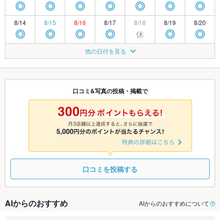
◎
◎
◎
◎
◎
◎
◎
8/14
8/15
8/16
8/17
8/18
8/19
8/20
休
◎
◎
◎
◎
◎
◎
8/21
8/22
8/23
8/24
8/25
8/26
8/27
他の日付を見る
休
◎
◎
◎
◎
◎
◎
8/28
8/29
8/30
8/31
9/1
9/2
9/3
休
◎
◎
◎
◎
◎
◎
口コミ&写真の投稿・掲載で
9/4
9/5
9/6
9/7
9/8
9/9
9/10
休
◎
◎
◎
◎
◎
◎
口コミを投稿する
AIからのおすすめ
AIからのおすすめについて