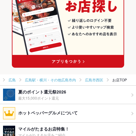
グパーティ
広島市西区のお好み焼き・もんじゃランキング
ー二次会
お祝い・サ
可
プライズ対
応
備考
－
広島
広島駅・横川・その他広島市内
広島市西区
お店TOP
夏のポイント還元祭2026
最大15,000ポイント還元
ホットペッパーグルメについて
マイルがたまるお店特集！
マイルがたまるお店をご紹介