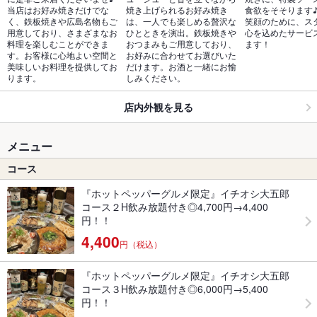
当店はお好み焼きだけでな
焼き上げられるお好み焼き
食欲をそそります
く、鉄板焼きや広島名物もご
は、一人でも楽しめる贅沢な
笑顔のために、ス
用意しており、さまざまなお
ひとときを演出。鉄板焼きや
心を込めたサービ
料理を楽しむことができま
おつまみもご用意しており、
ます！
す。お客様に心地よい空間と
お好みに合わせてお選びいた
美味しいお料理を提供してお
だけます。お酒と一緒にお愉
ります。
しみください。
店内外観を見る
メニュー
コース
『ホットペッパーグルメ限定』イチオシ大五郎
コース２H飲み放題付き◎4,700円→4,400
円！！
4,400
円（税込）
『ホットペッパーグルメ限定』イチオシ大五郎
コース３H飲み放題付き◎6,000円→5,400
円！！