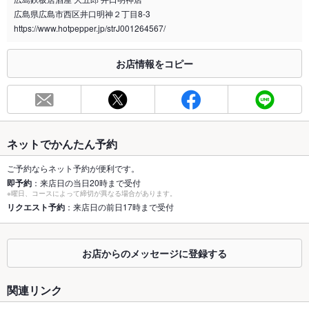
広島県広島市西区井口明神２丁目8-3
喫煙専用室
なし
https://www.hotpepper.jp/strJ001264567/
※2020年4月1日～受動喫煙対策に関する法律が施行されています。正しい情報はお店へお問い
合わせください。
お店情報をコピー
お席
総席数
26席
最大宴会収
26人
容人数
ネットでかんたん予約
個室
なし
ご予約ならネット予約が便利です。
即予約
：来店日の当日20時まで受付
※曜日、コースによって締切が異なる場合があります。
座敷
あり
リクエスト予約
：来店日の前日17時まで受付
掘りごたつ
なし
カウンター
なし
お店からのメッセージに登録する
ソファー
なし
関連リンク
なし