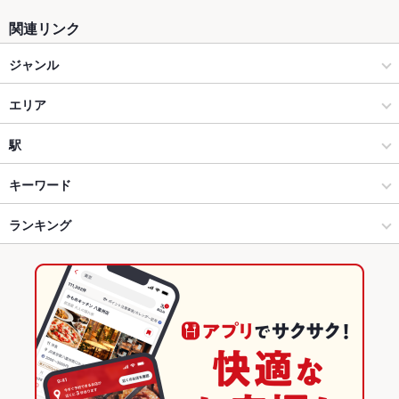
関連リンク
ジャンル
中華
エリア
中華全般
半蔵門
駅
四ツ谷・麹町・市ヶ谷・九段下 × 中華
半蔵門 × 中華
麹町駅
キーワード
四ツ谷・麹町・市ヶ谷・九段下 × 中華全般
半蔵門 × 中華全般
永田町駅
ランキング
エビ料理
カキ料理・オイスター
にんにく料理
エビチリ
半蔵門駅 × 中華
東京
半蔵門駅
東京のグルメランキング
半蔵門駅 × 中華全般
東京 × 中華
東京の中華ランキング
東京 × 中華全般
東京の中華全般ランキング
四ツ谷・麹町・市ヶ谷・九段下のグルメランキング