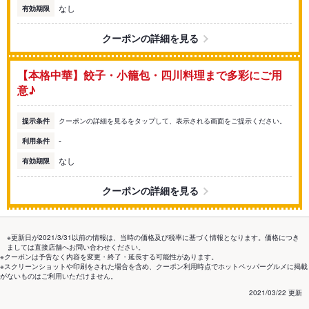
なし
有効期限
クーポンの詳細を見る
【本格中華】餃子・小籠包・四川料理まで多彩にご用
意♪
提示条件
クーポンの詳細を見るをタップして、表示される画面をご提示ください。
-
利用条件
なし
有効期限
クーポンの詳細を見る
※更新日が2021/3/31以前の情報は、当時の価格及び税率に基づく情報となります。価格につき
ましては直接店舗へお問い合わせください。
※クーポンは予告なく内容を変更・終了・延長する可能性があります。
※スクリーンショットや印刷をされた場合を含め、クーポン利用時点でホットペッパーグルメに掲載
がないものはご利用いただけません。
2021/03/22 更新