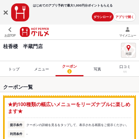
はじめてのアプリ予約で最大
1,000円分ポイントもらえる
ダウンロード
アプリで開く
お店TOP
マイメニュー
桂香楼 半蔵門店
クーポン
口コミ
トップ
メニュー
写真
2
11
クーポン一覧
★約100種類の幅広いメニューをリーズナブルに楽しめ
ます★
提示条件
クーポンの詳細を見るをタップして、表示される画面をご提示ください。
-
利用条件