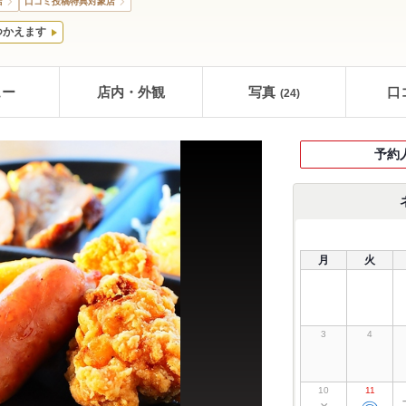
店
口コミ投稿特典対象店
つかえます
ュー
店内・外観
写真
口
(24)
予約
月
火
3
4
10
11