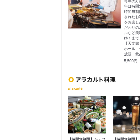
毎年大好
年は時間
時間無制
されたお
をお楽し
だわりの
ルなど美
ゆくまで
【天文館
ホール 
放題 飲
5,500
【時間無制限】シェフ
【時間無制限】