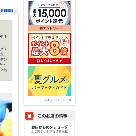
中！
ズR
立
デン
合・
立地
キャンペーン一覧
お店限定のお得な情報満載