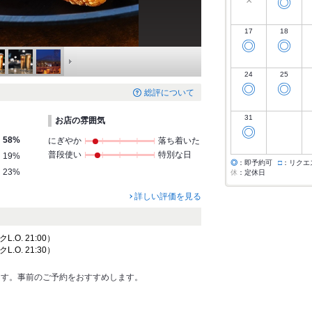
×
◎
17
18
◎
◎
24
25
◎
◎
総評について
31
お店の雰囲気
◎
58%
にぎやか
落ち着いた
普段使い
特別な日
19%
◎
：即予約可
□
：リクエ
23%
休
：定休日
詳しい評価を見る
クL.O. 21:00）
クL.O. 21:30）
ます。事前のご予約をおすすめします。