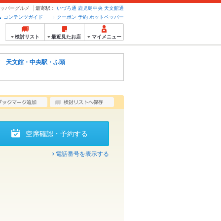
トペッパーグルメ
最寄駅：
いづろ通
鹿児島中央
天文館通
コンテンツガイド
クーポン 予約 ホットペッパー
検討リスト
最近見たお店
マイメニュー
 天文館・中央駅・ふ頭
空席確認・予約する
電話番号を表示する