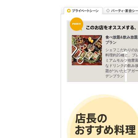
食べ放題&飲み放題
プラン
シェフこだわりの
料理約20種と、プ
ミアムモルツ他豊
なドリンクの飲み
題がついたビアガ
デンプラン