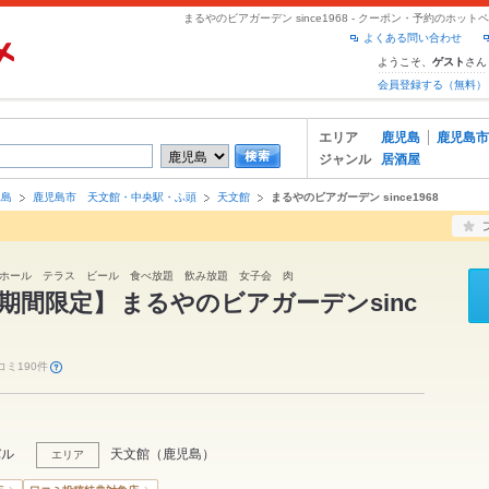
まるやのビアガーデン since1968 - クーポン・予約のホッ
よくある問い合わせ
ようこそ、
さん
ゲスト
会員登録する（無料）
エリア
鹿児島
鹿児島市
ジャンル
居酒屋
児島
鹿児島市 天文館・中央駅・ふ頭
天文館
まるやのビアガーデン since1968
ホール テラス ビール 食べ放題 飲み放題 女子会 肉
17期間限定】
まるやのビアガーデンsinc
コミ190件
バル
天文館
（
鹿児島
）
エリア