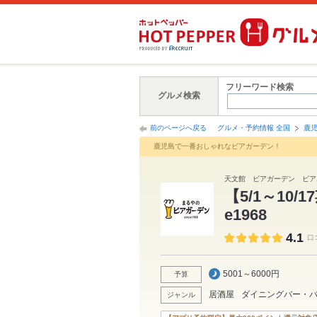
フリーワード検索
グルメ検索
前のページへ戻る
グルメ・予約情報 全国
鹿
鹿児島で一番おしゃれなビアガーデン！
天文館 ビアガーデン ビア
【5/1～10/
e1968
4.1
口
5001～6000円
予算
居酒屋
ダイニングバー・
ジャンル