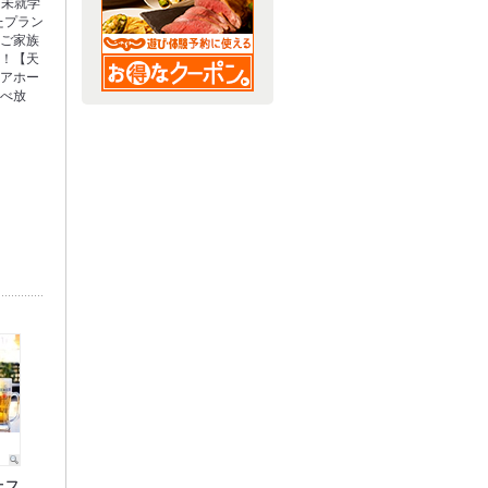
／未就学
たプラン
。ご家族
す！【天
ビアホー
食べ放
】
ェフ