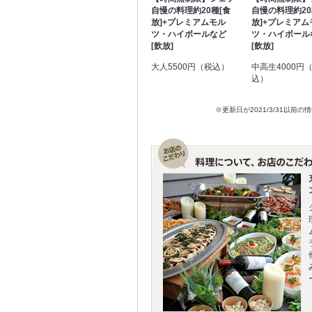
自慢の料理約20種[食
自慢の料理約20
放]+プレミアムモル
放]+プレミアム
ツ・ハイボールなど
ツ・ハイボール
[飲放]
[飲放]
大人5500円（税込）
中高生4000円
込）
※更新日が2021/3/31