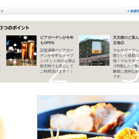
ビアガーデンが今年
天文館のど真ん
もOPEN
立地◎
お
話題沸騰のビアガー
マルヤガーデン
レ
デンが今年もオープ
階という抜群の
富
ン♪テント内のお席は
地！マルヤガー
放
雨天時でも安心して
ズR階なので集
ー
ご利用頂けます！！
解散に便利な好
です。