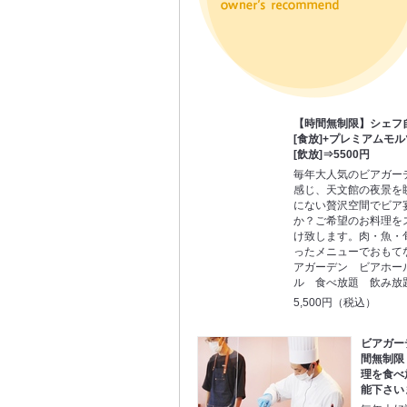
【時間無制限】シェフ
[食放]+プレミアムモ
[飲放]⇒5500円
毎年大人気のビアガー
感じ、天文館の夜景を
にない贅沢空間でビア
か？ご希望のお料理を
け致します。肉・魚・
ったメニューでおもて
アガーデン ビアホー
ル 食べ放題 飲み放
5,500円（税込）
ビアガー
間無制限
理を食べ
能下さい