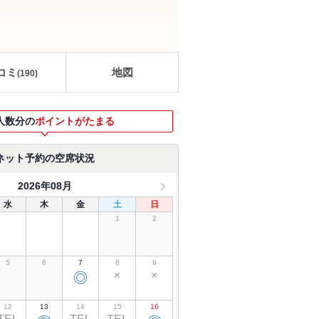
コミ
地図
(
190
)
人数分の
ポイントがたまる
ネット予約の空席状況
2026年08月
水
木
金
土
日
1
2
5
6
7
8
9
×
×
◎
12
13
14
15
16