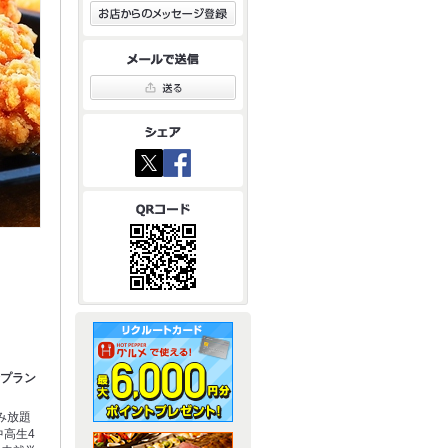
金プラン
み放題
中高生4