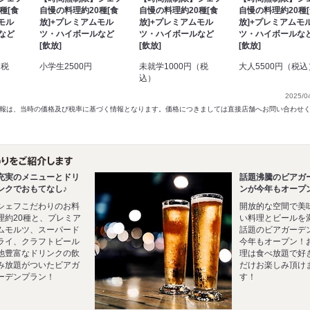
種[食
自慢の料理約20種[食
自慢の料理約20種[食
自慢の料理約20種
モル
放]+プレミアムモル
放]+プレミアムモル
放]+プレミアムモ
など
ツ・ハイボールなど
ツ・ハイボールなど
ツ・ハイボールな
[飲放]
[飲放]
[飲放]
（税
小学生2500円
未就学1000円（税
大人5500円（税込
込）
2025/0
以前の情報は、当時の価格及び税率に基づく情報となります。価格につきましては直接店舗へお問い合わせ
充実のメニューとドリ
話題沸騰のビアガ
ンクでおもてなし♪
ンが今年もオープ
シェフこだわりのお料
開放的な空間で美
理約20種と、プレミア
い料理とビールを
ムモルツ、スーパード
話題のビアガーデ
ライ、クラフトビール
今年もオープン！
他豊富なドリンクの飲
理は食べ放題で好
み放題がついたビアガ
だけお楽しみ頂け
ーデンプラン！
す！