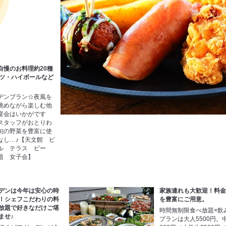
自慢のお料理約20種
ルツ・ハイボールなど
デンプラン☆夜風を
眺めながら楽しむ他
宴会はいかがです
スタッフがおとりわ
旬の野菜を豊富に使
なし…♪【天文館 ビ
ル テラス ビー
題 女子会】
デンは今年は安心の時
家族連れも大歓迎！料
！シェフこだわりの料
を豊富にご用意。
放題で好きなだけご堪
時間無制限食べ放題×飲
ませ♪
プランは大人5500円。