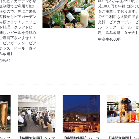
評のビアガーデンが今
000円／小学生2500円
無制限でご利用可能♪
児1000円と年齢に応じ
限なので、先にご来店
をご用意しております
客様からビアガーデン
でのご利用も大歓迎で
み頂けます！シェフこ
文館 ビアガーデン 
お料理、クラフトビー
ル テラス ビール 
味しいビールを是非心
題 飲み放題 女子会
ご堪能下さいませ！！
中高生4000円
 ビアガーデン ビア
テラス ビール 食べ
み放題】
円（税込）
シェフ
【時間無制限】シェフ
【時間無制限】シェフ
【時間無制限】シ