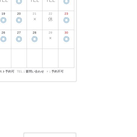
TEL
TEL
TEL
◎
◎
19
20
21
22
23
×
休
◎
◎
◎
26
27
28
29
30
×
◎
◎
◎
◎
スト予約可
TEL
：要問い合わせ
×
：予約不可