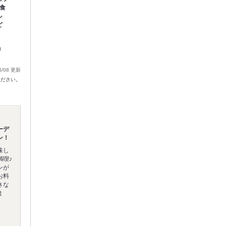
[食
ル
ど
）
4/08 更新
ください。
ーデ
ン！
味し
満喫♪
ンが
お料
きな
ま