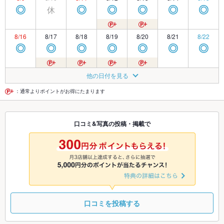
休
◎
◎
◎
◎
◎
◎
8/16
8/17
8/18
8/19
8/20
8/21
8/22
◎
◎
◎
◎
◎
◎
◎
8/23
8/24
8/25
8/26
8/27
8/28
8/29
他の日付を見る
◎
◎
◎
◎
◎
◎
◎
：通常よりポイントがお得にたまります
8/30
8/31
9/1
9/2
9/3
9/4
9/5
口コミ&写真の投稿・掲載で
◎
◎
◎
◎
◎
◎
◎
9/6
9/7
9/8
9/9
9/10
9/11
9/12
◎
◎
◎
◎
◎
◎
◎
口コミを投稿する