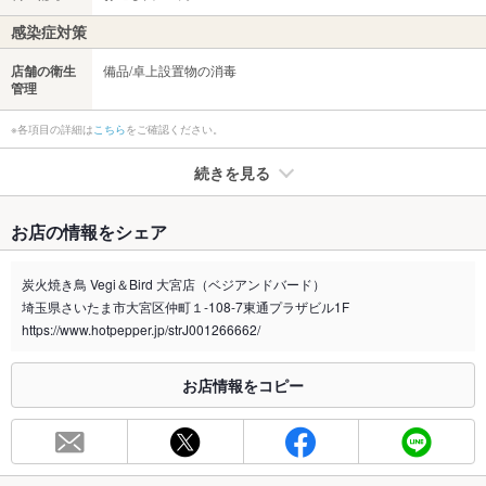
感染症対策
店舗の衛生
備品/卓上設置物の消毒
管理
※各項目の詳細は
こちら
をご確認ください。
続きを見る
たばこ
お店の情報をシェア
禁煙・喫煙
全席喫煙可
全面喫煙席になります。
炭火焼き鳥 Vegi＆Bird 大宮店（ベジアンドバード）
埼玉県さいたま市大宮区仲町１-108-7東通プラザビル1F
喫煙専用室
なし
https://www.hotpepper.jp/strJ001266662/
※2020年4月1日～受動喫煙対策に関する法律が施行されています。正しい情報はお店へお問い
合わせください。
お店情報をコピー
お席
総席数
15席(カウンター席、テーブル席がございます。)