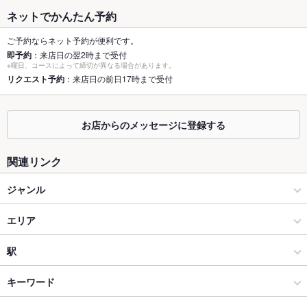
最大宴会収
15人(着席時 15人、立食時 20人でご利用いただけます。)
容人数
ネットでかんたん予約
個室
なし
ご予約ならネット予約が便利です。
即予約
：来店日の翌2時まで受付
※曜日、コースによって締切が異なる場合があります。
座敷
なし
リクエスト予約
：来店日の前日17時まで受付
掘りごたつ
なし
カウンター
あり ：7席ございます。お一人でも気軽にお越しください。
お店からのメッセージに登録する
ソファー
なし
関連リンク
テラス席
なし
ジャンル
貸切
貸切可 ：20名様までのご利用可能です。お気軽にお問い合わせ
居酒屋
エリア
ください。
設備
和風
大宮駅
駅
Wi-Fi
なし
大宮・さいたま新都心 × 居酒屋
大宮駅 × 居酒屋
大宮駅
キーワード
バリアフリ
なし