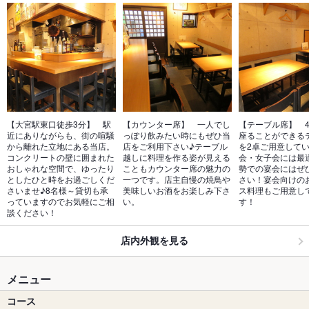
【大宮駅東口徒歩3分】　駅
【カウンター席】　一人でし
【テーブル席】　
近にありながらも、街の喧騒
っぽり飲みたい時にもぜひ当
座ることができる
から離れた立地にある当店。
店をご利用下さい♪テーブル
を2卓ご用意して
コンクリートの壁に囲まれた
越しに料理を作る姿が見える
会・女子会には最
おしゃれな空間で、ゆったり
こともカウンター席の魅力の
勢での宴会にはぜ
としたひと時をお過ごしくだ
一つです。店主自慢の焼鳥や
さい！宴会向けの
さいませ♪8名様～貸切も承
美味しいお酒をお楽しみ下さ
ス料理もご用意し
っていますのでお気軽にご相
い。
す！
談ください！
店内外観を見る
メニュー
コース