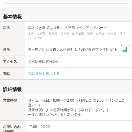
基本情報
店名
炭火焼き鳥 Vegi＆Bird 大宮店（ベジアンドバード）
大宮 大宮駅 居酒屋 焼き鳥 飲み放題 宴会 女子会 日本酒 ワイ
ン コース
住所
埼玉県さいたま市大宮区仲町１-108-7東通プラザビル1F
アクセス
大宮駅東口徒歩3分
電話
電話番号を表示する
詳細情報
営業時間
月～日、祝日: 18:00～翌2:00 （料理L.O. 翌2:00 ドリンクL.O.
翌2:00）
営業状況により閉店時間が早まる場合がございます。
一度お電話いただけると幸いです。
お問い合わ
17:00～26:00
せ時間