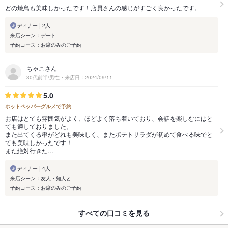
どの焼鳥も美味しかったです！店員さんの感じがすごく良かったです。
ディナー | 2人
来店シーン：デート
予約コース：お席のみのご予約
ちゃこさん
30代前半/男性・来店日：2024/09/11
5.0
ホットペッパーグルメで予約
お店はとても雰囲気がよく、ほどよく落ち着いており、会話を楽しむにはと
ても適しておりました。
また出てくる串がどれも美味しく、またポテトサラダが初めて食べる味でと
ても美味しかったです！
また絶対行きた…
ディナー | 4人
来店シーン：友人・知人と
予約コース：お席のみのご予約
すべての口コミを見る