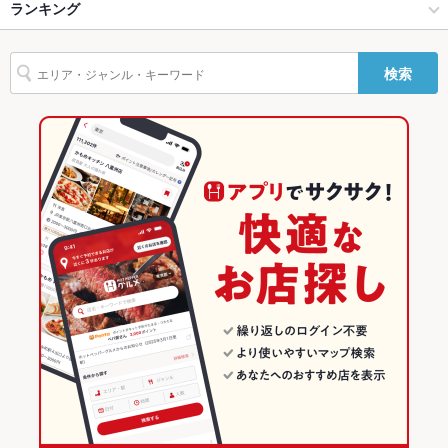
ー
大宮・さいたま新都心 × 和風
大宮駅 × 和風
ランキング
手羽先
お茶漬け
にんにく料理
炭火焼き鳥
レバー
つくね
鶏皮
駐車場
なし ：近くにコインパーキングがございます。
炭火焼
デザート
白湯ラーメン
鶏白湯ラーメン
大宮駅 × 居酒屋
大宮駅 × 和食
埼玉のグルメランキング
検索
その他設備
－
大宮駅 × 和風
大宮駅 × 焼き鳥・鶏料理
埼玉の居酒屋ランキング
その他
和食
埼玉
大宮・さいたま新都心のグルメランキング
飲み放題
あり
焼き鳥・鶏料理
埼玉 × 居酒屋
大宮・さいたま新都心の居酒屋ランキング
食べ放題
なし
大宮・さいたま新都心 × 和食
埼玉 × 和風
大宮駅のグルメランキング
お酒
焼酎充実、日本酒充実、ワイン充実
大宮・さいたま新都心 × 焼き鳥・鶏料理
埼玉 × 和食
大宮駅の居酒屋ランキング
お子様連れ
お子様連れ不可
ウェディン
二次会のみ承っております。
大宮駅 × 和食
埼玉 × 焼き鳥・鶏料理
グパーティ
ー二次会
大宮駅 × 焼き鳥・鶏料理
お祝い・サ
可
プライズ対
応