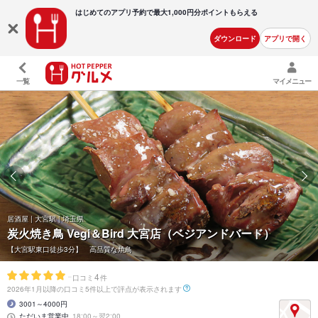
はじめてのアプリ予約で最大
1,000円分ポイントもらえる
ダウンロード
アプリで開く
一覧
マイメニュー
居酒屋 | 大宮駅 | 埼玉県
炭火焼き鳥 Vegi＆Bird 大宮店（ベジアンドバード）
【大宮駅東口徒歩3分】 高品質な焼鳥
-
4
口コミ
件
2026年1月以降の口コミ5件以上で評点が表示されます
3001～4000円
ただいま営業中
18:00～翌2:00