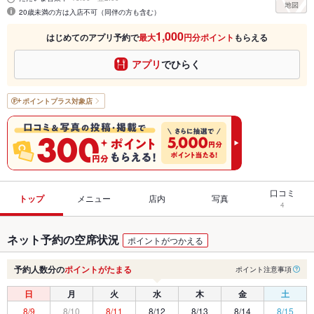
20歳未満の方は入店不可（同伴の方も含む）
1,000
はじめてのアプリ予約で
最大
円分ポイント
もらえる
アプリ
でひらく
ポイントプラス
対象店
口コミ
トップ
メニュー
店内
写真
4
ネット予約の空席状況
ポイントがつかえる
予約人数分の
ポイントがたまる
ポイント注意事項
日
月
火
水
木
金
土
8/9
8/10
8/11
8/12
8/13
8/14
8/15