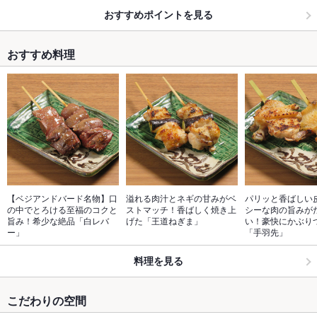
おすすめポイントを見る
おすすめ料理
【ベジアンドバード名物】口
溢れる肉汁とネギの甘みがベ
パリッと香ばしい
の中でとろける至福のコクと
ストマッチ！香ばしく焼き上
シーな肉の旨みが
旨み！希少な絶品「白レバ
げた「王道ねぎま」
い！豪快にかぶり
ー」
「手羽先」
料理を見る
こだわりの空間