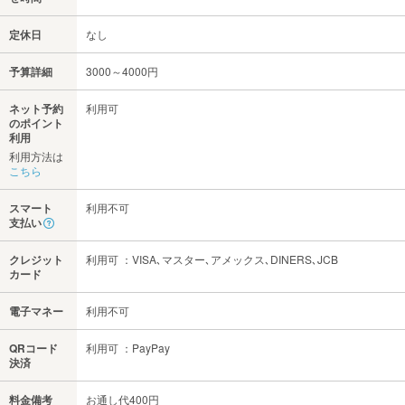
定休日
なし
予算詳細
3000～4000円
ネット予約
利用可
のポイント
利用
利用方法は
こちら
スマート
利用不可
支払い
クレジット
利用可 ：VISA､マスター､アメックス､DINERS､JCB
カード
電子マネー
利用不可
QRコード
利用可 ：PayPay
決済
料金備考
お通し代400円