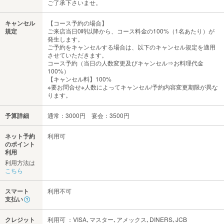
ご了承下さいませ。
キャンセル
【コース予約の場合】
規定
ご来店当日0時以降から、コース料金の100%（1名あたり）が
発生します。
ご予約をキャンセルする場合は、以下のキャンセル規定を適用
させていただきます。
コース予約（当日の人数変更及びキャンセル⇒お料理代金
100%）
【キャンセル料】100%
※要お問合せ※人数によってキャンセル/予約内容変更期限が異な
ります。
予算詳細
通常：3000円 宴会：3500円
ネット予約
利用可
のポイント
利用
利用方法は
こちら
スマート
利用不可
支払い
クレジット
利用可 ：VISA､マスター､アメックス､DINERS､JCB