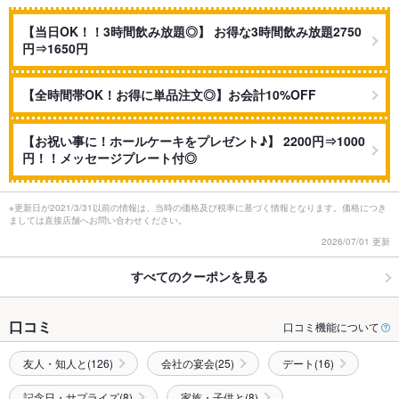
【当日OK！！3時間飲み放題◎】 お得な3時間飲み放題2750
円⇒1650円
【全時間帯OK！お得に単品注文◎】お会計10%OFF
【お祝い事に！ホールケーキをプレゼント♪】 2200円⇒1000
円！！メッセージプレート付◎
※更新日が2021/3/31以前の情報は、当時の価格及び税率に基づく情報となります。価格につき
ましては直接店舗へお問い合わせください。
2026/07/01 更新
すべてのクーポンを見る
口コミ
口コミ機能について
友人・知人と(126)
会社の宴会(25)
デート(16)
記念日・サプライズ(8)
家族・子供と(8)