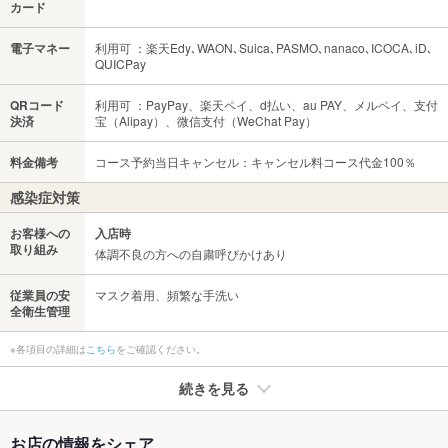
カード
電子マネー
利用可 ：楽天Edy､WAON､Suica､PASMO､nanaco､ICOCA､iD､
QUICPay
QRコード
利用可 ：PayPay、楽天ペイ、d払い、au PAY、メルペイ、支付
決済
宝（Alipay）、微信支付（WeChat Pay）
料金備考
コース予約当日キャンセル：キャンセル料コース代金100％
感染症対策
お客様への
入店時
取り組み
体調不良の方への自粛呼びかけあり
従業員の安
マスク着用、頻繁な手洗い
全衛生管理
※各項目の詳細は
こちら
をご確認ください。
続きを見る
たばこ
お店の情報をシェア