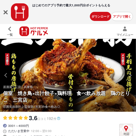
はじめてのアプリ予約で最大
1,000円分ポイントもらえる
ダウンロード
アプリで開く
一覧
マイメニュー
居酒屋 | 三宮 | 兵庫県
個室 焼き鳥×出汁餃子×鶏料理 食べ飲み放題 鶏のとり
こ 三宮店
雰囲気抜群の上質個室×充実3h食べ飲み◎
3.6
192
口コミ
件
3001～4000円
ただいま営業中
12:00～翌0:00