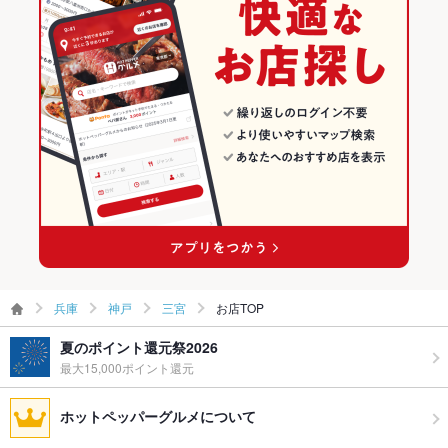
神戸 × ダイニングバー・バル
兵庫 × 洋・和洋・各国料理・その他
三宮のグルメランキング
食べ放題
あり ：【金土祝前】：席のみご予約/フリー来店の方について
は、当日来店後にて食べ飲み放題のご利用は不可
神戸 × スペインバル・イタリアンバール
兵庫 × ダイニングバー・バル
三宮の居酒屋ランキング
お酒
カクテル充実、焼酎充実、日本酒充実、ワイン充実
神戸三宮駅 × ダイニングバー・バル
兵庫 × スペインバル・イタリアンバール
お子様連れ
お子様連れ歓迎 ：大歓迎です！ママ会・同窓会はじめお子様連
れでもお気軽にご来店下さい♪
神戸三宮駅 × スペインバル・イタリアンバール
ウェディン
結婚式の2次会や打ち上げパーティーなどのご利用も大歓迎で
グパーティ
す。
ー二次会
お祝い・サ
可
プライズ対
応
兵庫
神戸
三宮
お店TOP
備考
メッセージプレートご希望時は、予約時フォームのご要望欄へ
夏のポイント還元祭2026
希望メッセージを記載の上ご予約お願い致します
最大15,000ポイント還元
ホットペッパーグルメについて