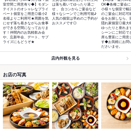
室空間ご用意有り◆】モダン
は落ち着いてゆったり過ご
OK◆各種ご宴会
テイストのオシャレなプライ
せ 、 合コンからご宴会など
小様々な個室で幅
ベート個室をご用意◎最小2
様々なシーンでご利用可能♪
のご宴会に対応可
名様よりご利用可★周囲を気
人気の個室は早めのご予約が
会をお探しなら、
にせず落ち着きながらお食事
おススメです◎
隠れ家個室◎最大6
ができる空間になっておりま
ゆったりと座れま
す！仲間内のお気軽飲み会
シーンにご対応で
や、忘新年会、デート、サプ
席も豊富にご用意
ライズにもどうぞ★
す◆お気軽にお問
ださいませ。
店内外観を見る
お店の写真