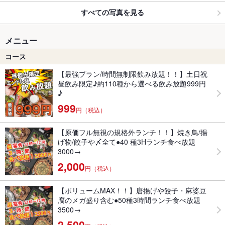
すべての写真を見る
メニュー
コース
【最強プラン/時間無制限飲み放題！！】土日祝
昼飲み限定♪約110種から選べる飲み放題999円
♪
999
円（税込）
【原価フル無視の規格外ランチ！！】焼き鳥/揚
げ物/餃子や〆全て●40 種3Hランチ食べ放題
3000→
2,000
円（税込）
【ボリュームMAX！！】唐揚げや餃子・麻婆豆
腐のメガ盛り含む●50種3時間ランチ食べ放題
3500→
2,500