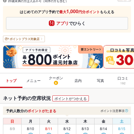
20歳未満の方は入店不可（同伴の方も含む）
1,000
はじめてのアプリ予約で
最大
円分ポイント
もらえる
アプリ
でひらく
ポイントプラス
対象店
クーポン
口コミ
トップ
メニュー
店内
写真
6
192
ネット予約の空席状況
ポイントがつかえる
予約人数分の
ポイントがたまる
ポイント注意事項
日
月
火
水
木
金
土
8/9
8/10
8/11
8/12
8/13
8/14
8/15