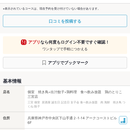
※表示されているコースは、現在予約を受け付けていない場合があります。
口コミを投稿する
アプリ
なら何度もログイン不要ですぐ確認！
ワンタップで手軽につかえる
アプリでブックマーク
基本情報
店名
個室 焼き鳥×出汁餃子×鶏料理 食べ飲み放題 鶏のとりこ
三宮店
三宮 個室 居酒屋 誕生日 記念日 女子会 食べ飲み放題 肉 海鮮 焼き鳥 つ
くね 餃子
住所
兵庫県神戸市中央区下山手通２-1-14 アークコーストビル
6F