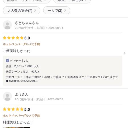
大人数の宴会(7)
一人で(2)
さとちゃんさん
20代前半/女性・来店日：2026/08/04
3.0
ホットペッパーグルメで予約
ご飯美味しかった
ディナー | 2人
会計：2,001～3,000円/人
来店シーン：友人・知人と
予約コース：《他店圧倒/3h》名物メガ盛りに王道居酒屋メニュー各種+つくねに,〆まで
◆150種食べ飲み3799→
ようさん
20代後半/男性・来店日：2026/08/03
5.0
ホットペッパーグルメで予約
料理美味しかった！