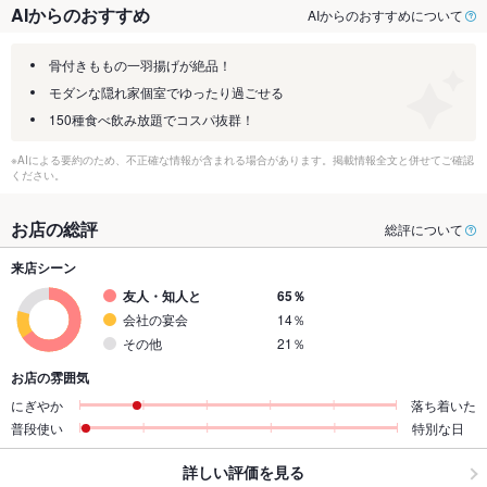
AIからのおすすめ
AIからのおすすめについて
骨付きももの一羽揚げが絶品！
モダンな隠れ家個室でゆったり過ごせる
150種食べ飲み放題でコスパ抜群！
※AIによる要約のため、不正確な情報が含まれる場合があります。掲載情報全文と併せてご確認
ください。
お店の総評
総評について
来店シーン
友人・知人と
65％
会社の宴会
14％
その他
21％
お店の雰囲気
にぎやか
落ち着いた
普段使い
特別な日
詳しい評価を見る