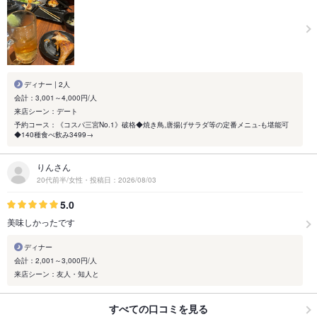
ディナー | 2人
会計：3,001～4,000円/人
来店シーン：デート
予約コース：《コスパ三宮No.1》破格◆焼き鳥,唐揚げサラダ等の定番メニュ-も堪能可
◆140種食べ飲み3499→
りんさん
20代前半/女性・投稿日：2026/08/03
5.0
美味しかったです
ディナー
会計：2,001～3,000円/人
来店シーン：友人・知人と
すべての口コミを見る