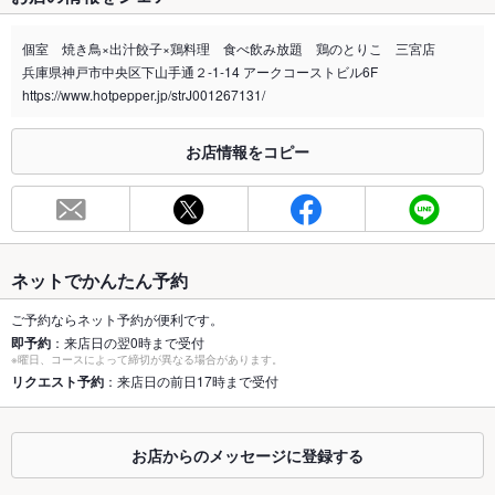
禁煙・喫煙
全席喫煙可
ご予約時お問い合わせをお願い致します。
個室 焼き鳥×出汁餃子×鶏料理 食べ飲み放題 鶏のとりこ 三宮店
兵庫県神戸市中央区下山手通２-1-14 アークコーストビル6F
喫煙専用室
なし
https://www.hotpepper.jp/strJ001267131/
※2020年4月1日～受動喫煙対策に関する法律が施行されています。正しい情報はお店へお問い
合わせください。
お店情報をコピー
お席
総席数
96席(落ち着いたテーブル席)
最大宴会収
96人(各種宴会に◎飲み放題付コースもご用意！)
容人数
ネットでかんたん予約
個室
あり ：2名様～個室利用可能です！
ご予約ならネット予約が便利です。
即予約
：来店日の翌0時まで受付
※曜日、コースによって締切が異なる場合があります。
座敷
なし ：お座敷席はございません。
リクエスト予約
：来店日の前日17時まで受付
掘りごたつ
なし ：掘りごたつ席はございません。
カウンター
あり ：カウンター席あり★デート利用にも◎
お店からのメッセージに登録する