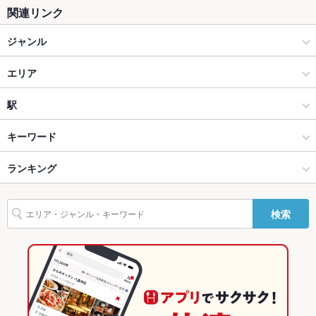
ソファー
なし
関連リンク
テラス席
なし ：テラス席はございません。
ジャンル
貸切
貸切可 ：最大96名様までOK！
居酒屋
エリア
夜景がきれ
あり
いなお席
洋・和洋・各国料理・その他
三宮
駅
設備
神戸 × 居酒屋
三宮 × 居酒屋
旧居留地・大丸前駅
キーワード
Wi-Fi
なし
神戸 × 洋・和洋・各国料理・その他
三宮 × 洋・和洋・各国料理・その他
三ノ宮駅
ランキング
手羽先
からあげ
お茶漬け
炉ばた焼き・炙り焼き
フライドポテト
バリアフリ
なし ：必要の際はお声かけください
ー
つくね
鶏皮
グラタン
餃子
麻婆豆腐
炭火焼
デザート
神戸三宮駅 × 居酒屋
三宮 × ダイニングバー・バル
神戸三宮駅
兵庫のグルメランキング
検索
揚げ餃子
駐車場
なし ：近くにコインパーキングがございます
神戸三宮駅 × 洋・和洋・各国料理・その他
三宮 × スペインバル・イタリアンバール
兵庫の居酒屋ランキング
その他設備
ご宴会に必要な備品・設備があればご相談ください。貸切予約
も◎
ダイニングバー・バル
兵庫
神戸のグルメランキング
その他
スペインバル・イタリアンバール
兵庫 × 居酒屋
神戸の居酒屋ランキング
飲み放題
あり ：2時間単品飲み放題980円/飲み放題付きコース2980円～