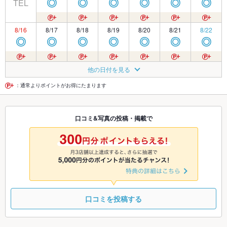
TEL
◎
◎
◎
◎
◎
◎
8/16
8/17
8/18
8/19
8/20
8/21
8/22
◎
◎
◎
◎
◎
◎
◎
8/23
8/24
8/25
8/26
8/27
8/28
8/29
他の日付を見る
◎
◎
◎
◎
◎
◎
◎
：通常よりポイントがお得にたまります
8/30
8/31
9/1
9/2
9/3
9/4
9/5
口コミ&写真の投稿・掲載で
◎
◎
◎
◎
◎
◎
◎
9/6
9/7
9/8
9/9
9/10
9/11
9/12
◎
◎
◎
◎
◎
◎
◎
口コミを投稿する