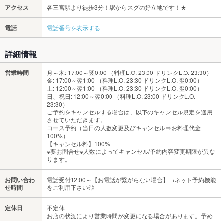
アクセス
各三宮駅より徒歩3分！駅からスグの好立地です！★
電話
電話番号を表示する
詳細情報
営業時間
月～木: 17:00～翌0:00 （料理L.O. 23:00 ドリンクL.O. 23:30）
金: 17:00～翌1:00 （料理L.O. 23:30 ドリンクL.O. 翌0:00）
土: 12:00～翌1:00 （料理L.O. 23:30 ドリンクL.O. 翌0:00）
日、祝日: 12:00～翌0:00 （料理L.O. 23:00 ドリンクL.O.
23:30）
ご予約をキャンセルする場合は、以下のキャンセル規定を適用
させていただきます。
コース予約（当日の人数変更及びキャンセル⇒お料理代金
100%）
【キャンセル料】100%
※要お問合せ※人数によってキャンセル/予約内容変更期限が異な
ります。
お問い合わ
電話受付12:00～【お電話が繋がらない場合】→ネット予約機能
せ時間
をご利用下さい◎
定休日
不定休
お店の状況により営業時間が変更になる場合があります。予め