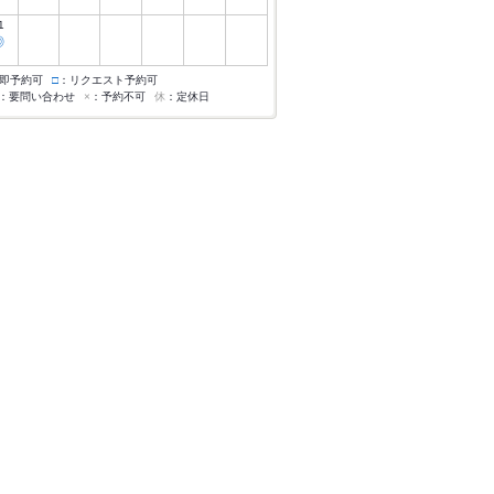
1
◎
即予約可
□
：リクエスト予約可
：要問い合わせ
×
：予約不可
休
：定休日