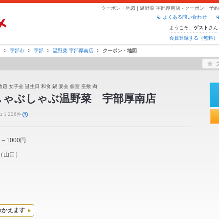
クーポン・地図 | 温野菜 宇部厚南店 - クーポン・
よくある問い合わせ
ようこそ、
さん
ゲスト
会員登録する（無料）
口
宇部市
宇部
温野菜 宇部厚南店
クーポン・地図
題 女子会 誕生日 和食 鍋 宴会 個室 座敷 肉
しゃぶしゃぶ温野菜 宇部厚南店
コミ226件
1～1000円
（
山口
）
つかえます