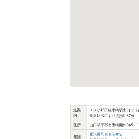
道案
ＪＲ小野田線妻崎駅出口より徒
内
長沢駅出口より徒歩約37分
住所
山口県宇部市妻崎開作845－1
電話番号を表示する
電話