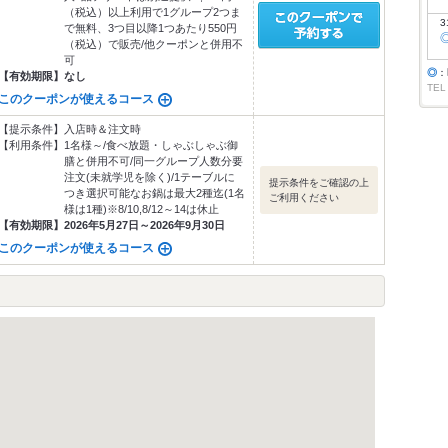
（税込）以上利用で1グループ2つま
3
で無料、3つ目以降1つあたり550円
（税込）で販売/他クーポンと併用不
可
◎
：
【有効期限】
なし
TEL
このクーポンが使えるコース
【提示条件】
入店時＆注文時
【利用条件】
1名様～/食べ放題・しゃぶしゃぶ御
膳と併用不可/同一グループ人数分要
注文(未就学児を除く)/1テーブルに
提示条件をご確認の上
つき選択可能なお鍋は最大2種迄(1名
ご利用ください
様は1種)※8/10,8/12～14は休止
【有効期限】
2026年5月27日～2026年9月30日
このクーポンが使えるコース