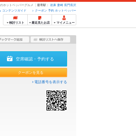
予約のホットペッパーグルメ
最寄駅：
岩鼻
妻崎
長門長沢
コンテンツガイド
クーポン 予約 ホットペッパー
検討リスト
最近見たお店
マイメニュー
空席確認・予約する
クーポンを見る
電話番号を表示する