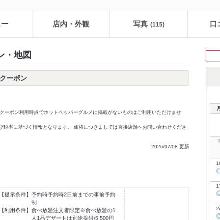
ュー
店内・外観
写真
口
(115)
ン・地図
ークーポン
クーポン利用時点でホットペッパーグルメに掲載がないものはご利用いただけませ
価格及び税率に基づく情報となります。 価格につきましては直接店舗へお問い合わせくださ
2026/07/08 更新
1
1
【提示条件】
予約時予約時2日前までの事前予約
制
2
【利用条件】
食べ放題注文者限定※食べ放題の1
人1品デザートは別途提供/5,500円