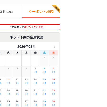
コミ
クーポン・地図
(
226
)
予約人数分の
ポイントがたまる
ネット予約の空席状況
2026年08月
月
火
水
木
金
土
日
1
2
3
4
5
6
7
8
9
◎
◎
◎
0
11
12
13
14
15
16
◎
◎
◎
◎
◎
◎
◎
7
18
19
20
21
22
23
◎
◎
◎
◎
◎
◎
◎
4
25
26
27
28
29
30
◎
◎
◎
◎
◎
◎
◎