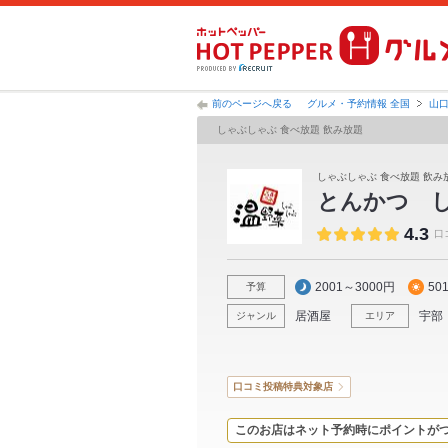
前のページへ戻る
グルメ・予約情報 全国
山
しゃぶしゃぶ 食べ放題 飲み放題
しゃぶしゃぶ 食べ放題 飲み放
とんかつ 
4.3
口
2001～3000円
50
予算
居酒屋
宇部
ジャンル
エリア
口コミ投稿特典対象店
このお店はネット予約時にポイントが