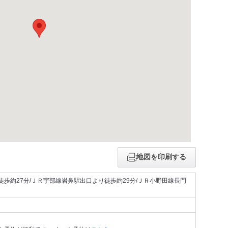
地図を印刷する
歩約27分/ＪＲ宇部線岩鼻駅出口より徒歩約29分/ＪＲ小野田線長門