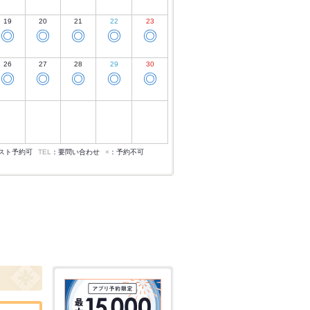
19
20
21
22
23
◎
◎
◎
◎
◎
26
27
28
29
30
◎
◎
◎
◎
◎
スト予約可
TEL
：要問い合わせ
×
：予約不可