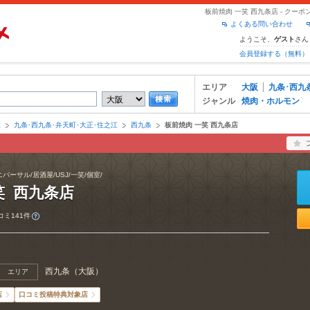
板前焼肉 一笑 西九条店 - クー
よくある問い合わせ
ようこそ、
さん
ゲスト
会員登録する（無料）
エリア
大阪
九条･西九
ジャンル
焼肉・ホルモン
阪
九条･西九条･弁天町･大正･住之江
西九条
板前焼肉 一笑 西九条店
ニバーサル/居酒屋/USJ/一笑/個室/
笑 西九条店
コミ141件
西九条
（
大阪
）
エリア
店
口コミ投稿特典対象店