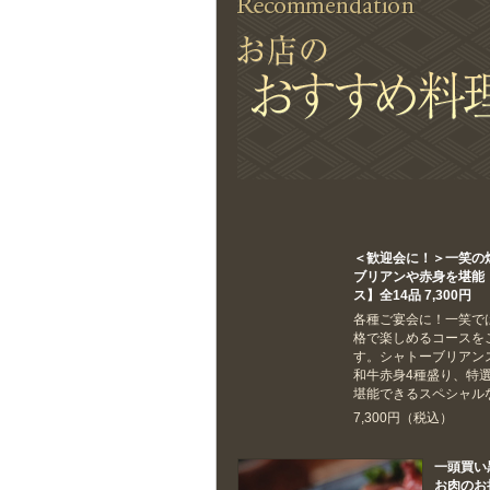
＜歓迎会に！＞一笑の
ブリアンや赤身を堪能
ス】全14品 7,300円
各種ご宴会に！一笑で
格で楽しめるコースを
す。シャトーブリアン
和牛赤身4種盛り、特
堪能できるスペシャル
7,300円（税込）
一頭買い
お肉のお