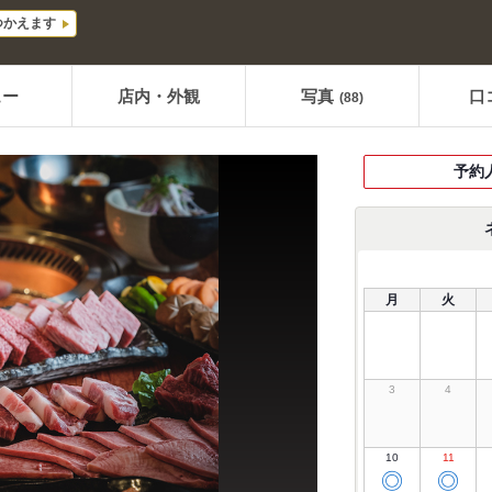
つかえます
ュー
店内・外観
写真
口
(88)
予約
月
火
3
4
10
11
◎
◎