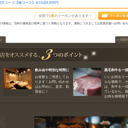
コース【極コース】全15品6,800円
全部で
1枚
のクーポンがあります！
31以前の情報は、当時の価格及び税率に基づく情報となります。価格につきましては直接店舗へお問い合
飲み会や特別な時間に
黒毛和牛を一
お座敷もご用意してお
いいお肉をリ
ります！お問い合わせ
ルな価格で…
はお早めに。是非、歓
は、和牛を一
迎会に！
ているから。
お肉を御堪能