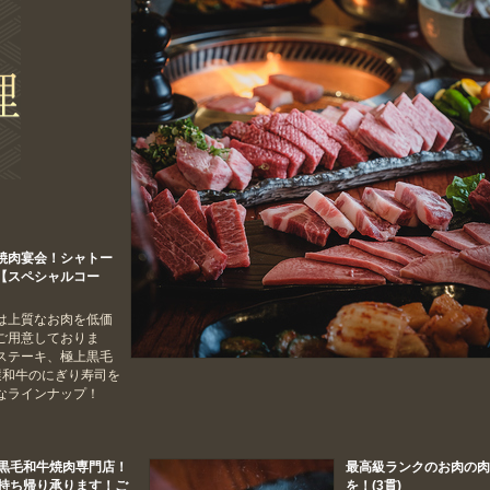
焼肉宴会！シャトー
【スペシャルコー
は上質なお肉を低価
ご用意しておりま
ステーキ、極上黒毛
選和牛のにぎり寿司を
なラインナップ！
黒毛和牛焼肉専門店！
最高級ランクのお肉の
持ち帰り承ります！ご
を！(3貫)