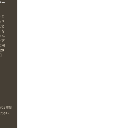
テー
ーロ
をス
でと
キを
ろん
い方
ご用
29
円
8/01 更新
ください。