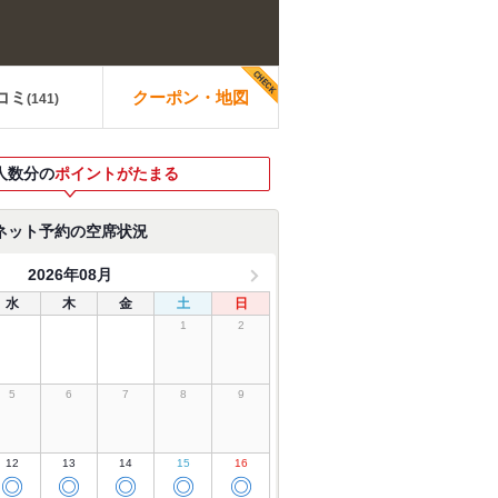
コミ
クーポン・地図
(
141
)
人数分の
ポイントがたまる
ネット予約の空席状況
2026年08月
水
木
金
土
日
1
2
5
6
7
8
9
12
13
14
15
16
◎
◎
◎
◎
◎