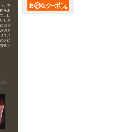
違う。本
お肉をあ
ます。口
おいしさ
度に自信
のお肉を
させて頂
後の〆に
ご賞味く