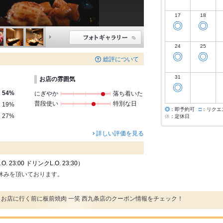
17
18
◎
◎
24
25
◎
◎
総評について
31
お店の雰囲気
◎
54%
にぎやか
落ち着いた
普段使い
特別な日
19%
◎
：即予約可
□
：リクエ
27%
休
：定休日
詳しい評価を見る
 23:00 ドリンクL.O. 23:30）
お休みを頂いております。
お店に行く前に板前焼肉 一笑 西九条店のクーポン情報をチェック！