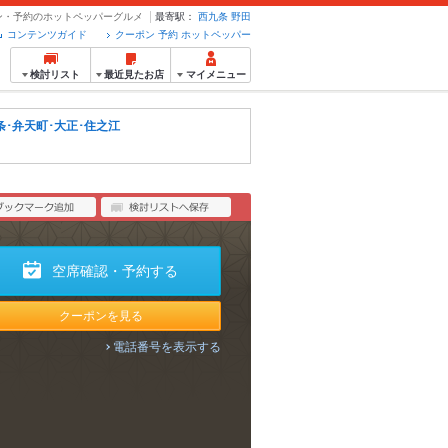
ポン・予約のホットペッパーグルメ
最寄駅：
西九条
野田
コンテンツガイド
クーポン 予約 ホットペッパー
検討リスト
最近見たお店
マイメニュー
条･弁天町･大正･住之江
空席確認・予約する
クーポンを見る
電話番号を表示する