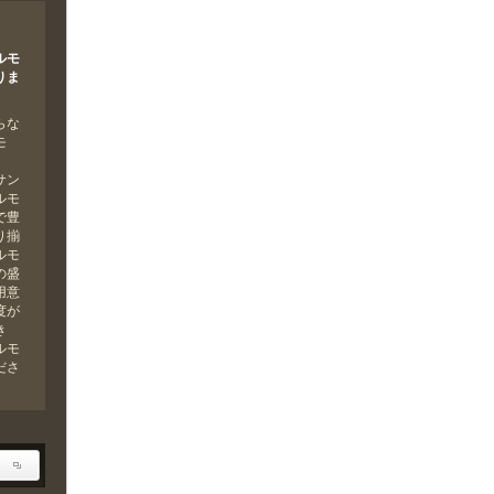
ルモ
りま
らな
モ
」
サン
ルモ
で豊
り揃
ルモ
の盛
用意
度が
き
ルモ
ださ