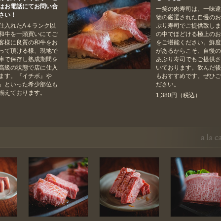
はお電話にてお問い合
一笑の肉寿司は、一味
さい！
物の厳選された自慢の
仕入れたA４ランク以
ぶり寿司でご提供致し
和牛を一頭買いにてご
の中でほどける極上の
客様に良質の和牛をお
をご堪能ください。鮮
って頂ける様、現地で
があるからこそ、自慢
庫で保存し熟成期間を
あぶり寿司でもご提供
高級の状態で店に仕入
いております。飲んだ
ます。『イチボ』や
もおすすめです。ぜひ
』といった希少部位も
ださい。
揃えております。
1,380円（税込）