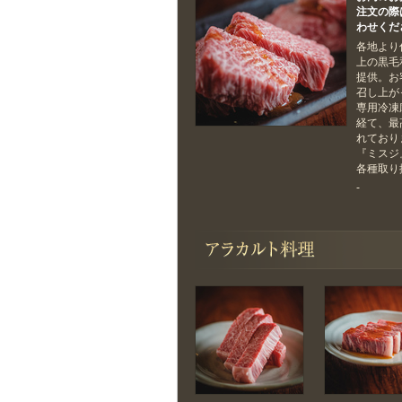
注文の際
わせくだ
各地より
上の黒毛
提供。お
召し上が
専用冷凍
経て、最
れており
『ミスジ
各種取り
-