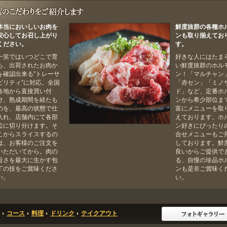
本当においしいお肉を
鮮度抜群の各種ホ
安心してお召し上がり
ンも取り揃えてお
ください。
す。
一笑ではいつどこで育
好きな人にはたま
ち、出荷されたお肉か
い鮮度抜群のホル
を確認出来る”トレーサ
ン！「マルチャン
ビリティ”に対応。全国
「赤セン」「ミノ
各地から直接買い付
ド」など、定番ホ
け、熟成期間を経たも
ンから希少部位ま
のを、最高の状態で仕
富にメニューを取
入れ、店舗内にて各部
えております。ホ
位に切り分けます。そ
ン好きにぴったり
こからスライスするの
合せメニューもご
は、お客様のご注文を
しております。鮮
いただいてから。肉の
良いからご提供で
旨さを最大に生かす包
る、自慢の珍品ホ
丁の技をご賞味くださ
ンも是非ご賞味く
い。
い。
コース
料理
ドリンク
テイクアウト