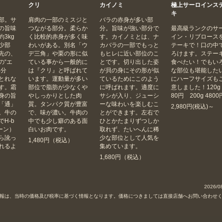
クリ
カイノミ
極上サーロインス
キ
部。サ
肩肉の一部のミスジと
バラの赤身が多い部
の旨味
つながる部分。柔らか
分。旨味が強い部分で
最高級ランクのサ
3kg
く比較的赤身が多く味
す。カイノミとは、ナ
イン・リブロース
少部
わいがある。別名「ウ
カバラの一部でもっと
テーキで！口の中
先の、
デ三角」や栗の形に似
もヒレに近い部位のこ
ろけます。ステー
の“エ
ている事から一般的に
とです。切り出した姿
食べたい！でもい
部分
は『クリ』と呼ばれて
が貝の身にその形が似
な部位も堪能した
とれな
います。運動量が多い
ているためにこのよう
にハーフサイズも
す。霜
部位で脂肪が少なくや
に呼ばれます。適度に
意しました！120g 
身の旨
やしっかりとした肉
サシが入り、ジューシ
80円 200g 4800
「通」
質。タンパク質が豊富
ーな味わいを楽しむこ
2,980円(税込)～
。牛の
で、味が濃い。牛肉の
とができます。左右で
H-b
中でも少し癖のある面
ひとかたまりずつしか
ーン）
白いお肉です。
取れず、たいへんに稀
ら訛っ
少な部位として人気を
1,480円（税込）
れるよ
集めています。
1,680円（税込）
）
2026/0
以前の情報は、当時の価格及び税率に基づく情報となります。価格につきましては直接店舗へお問い合わせ