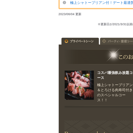
極上シャトーブリアン付！デート最適贅沢
2023/06/04 更新
※更新日が2021/3/
コスパ最強飲み放題コ
ース
極上シャトーブリアン
＆とろける肉寿司付き
のスペシャルコー
ス！！