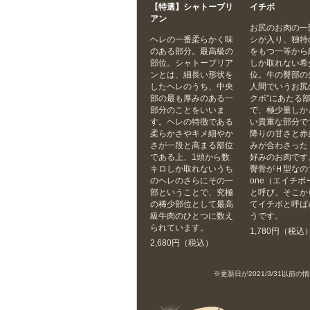
【特選】シャトーブリ
イチボ
アン
お尻のお肉の一
ヘレの一番柔らかく味
シが入り、独特
のある部分。最高級の
をもつ一等から約
部位。シャトーブリア
しか取れない希
ンとは、細長い形状を
位。牛の臀部の
したヘレのうち、中央
人間でいうお尻
部の最も厚みのある一
クボ”にあたる
部分のことをいいま
で、極少量しか
す。ヘレの特徴である
い貴重な部分で
柔らかさやキメ細やか
降りの甘さと赤
さが一段と高まる部位
みが合わさった
である上、1頭から数
好みのお肉です
キロしか取れないうち
臀骨がＨ型なので
のヘレのさらにその一
one（エイチボ
部ということで、究極
と呼び、そこか
の稀少部位として最高
てイチボと呼ば
級牛肉のひとつに数え
うです。
られています。
1,780円（税込
2,680円（税込）
※更新日が2021/3/31