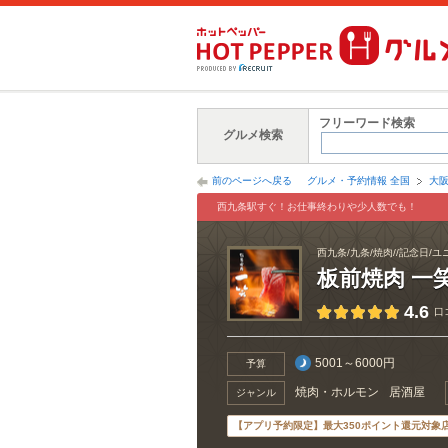
フリーワード検索
グルメ検索
前のページへ戻る
グルメ・予約情報 全国
大
西九条駅すぐ！お仕事終わりや少人数でも！
西九条/九条/焼肉//記念日/ユ
板前焼肉 一
4.6
口
5001～6000円
予算
焼肉・ホルモン
居酒屋
ジャンル
【アプリ予約限定】最大350ポイント還元対象