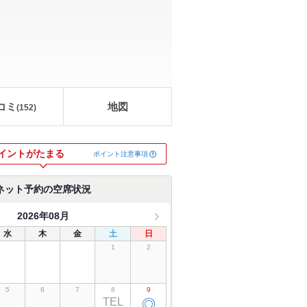
コミ
地図
(
152
)
イントがたまる
ポイント注意事項
ネット予約の空席状況
2026年08月
水
木
金
土
日
1
2
5
6
7
8
9
TEL
◎