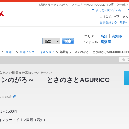
鍋焼きラーメンのがろ～ とさのさとAGURICOLLETTO店 - クー
よくある問い合わせ
ようこそ、
さん
ゲスト
会員登録する（無料）
エリア
高知
高知市
ジャンル
居酒屋
知
高知市
高知インター・イオン周辺
鍋焼きラーメンのがろ～ とさのさとAGURICOLLET
/ランチ/麺/鶏ガラ/高知/ご当地ラーメン
ンのがろ～ とさのさとAGURICO
コミ152件
01～1500円
インター・イオン周辺
（
高知
）