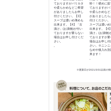
ておりますがバリカタ
秒！！硬めに茹
や柔らかめなどご希望
ておりますがバ
がありましたらお申し
や柔らかめなど
付けください。【3】
がありましたら
スープは濃いめ薄めも
付けください。
出来ます。【4】「古
スープは濃いめ
漬け」(お漬物)が付い
出来ます。【4
ておりますが要らない
漬け」(お漬物)
場合はお申し付けくだ
ておりますが要
さい。
場合はお申し付
さい。※ニンニ
-
なめや後入れ別
来ます！
-
※更新日が2021/3/31