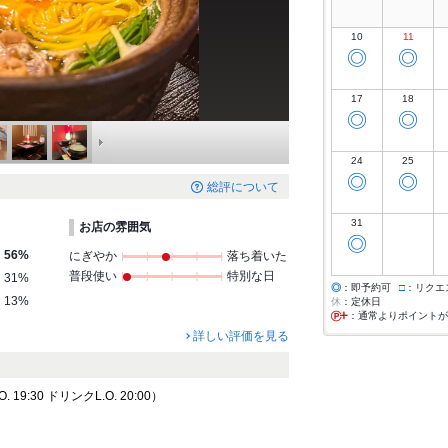
10
11
◎
◎
17
18
◎
◎
24
25
◎
◎
総評について
31
お店の雰囲気
◎
56%
にぎやか
落ち着いた
普段使い
特別な日
31%
◎
：即予約可
□
：リクエ
13%
休
：定休日
：通常よりポイントが
詳しい評価を見る
19:30 ドリンクL.O. 20:00）