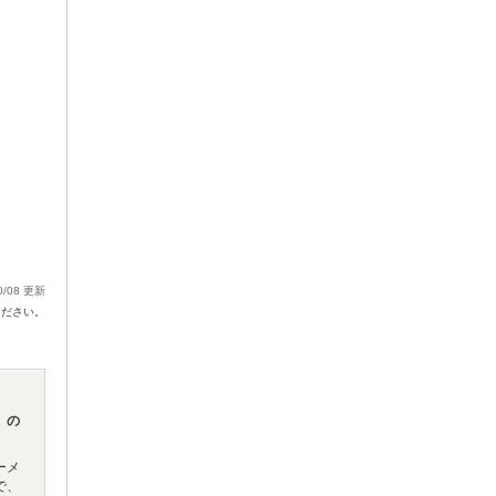
0/08 更新
ください。
」の
ーメ
で、