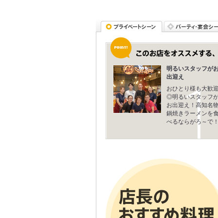
明るいスタッフが
出迎え
おひとり様も大歓
◎明るいスタッフ
お出迎え！高知名
鍋焼きラーメンを
べるならがろ～で