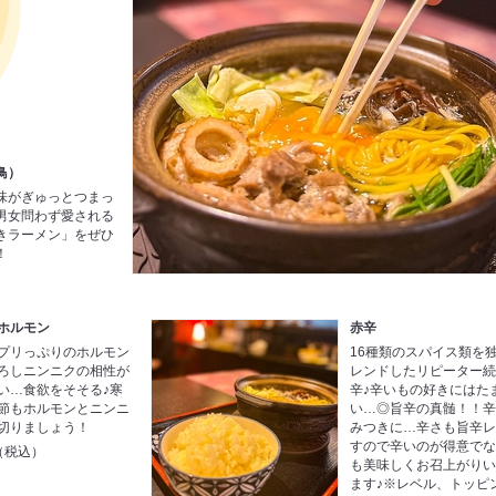
鳥）
味がぎゅっとつまっ
男女問わず愛される
きラーメン」をぜひ
！
ホルモン
赤辛
プリっぷりのホルモン
16種類のスパイス類を
ろしニンニクの相性が
レンドしたリピーター
い…食欲をそそる♪寒
辛♪辛いもの好きにはた
節もホルモンとニンニ
い…◎旨辛の真髄！！
切りましょう！
みつきに…辛さも旨辛
すので辛いのが得意で
円（税込）
も美味しくお召上がり
ます♪※レベル、トッピ