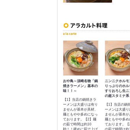
おや鳥～須崎名物「鍋
ニンニクホルモ
焼きラーメン」基本の
りっぷりのホル
味！！～
すりおろし生ニ
の超スタミナ系
【1】当店の鍋焼きラ
ーメンは大盛りは有り
【1】当店の鍋
ませんが基本が具材、
ーメンは大盛り
麺ともやや多めになっ
ませんが基本が
ております。【2】麺
麺ともやや多め
の茹で時間は約10
ております。【
秒！！硬めに茹で上げ
の茹で時間は約