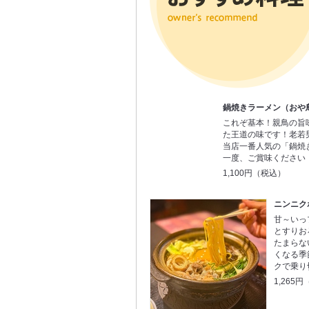
鍋焼きラーメン（おや
これぞ基本！親鳥の旨
た王道の味です！老若
当店一番人気の「鍋焼
一度、ご賞味ください
1,100円（税込）
ニンニク
甘～いっ
とすりお
たまらな
くなる季
クで乗り
1,265