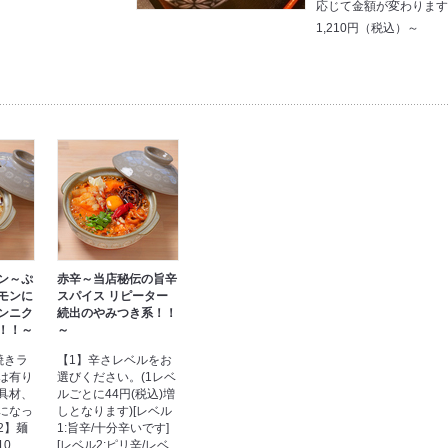
応じて金額が変わりま
1,210円（税込）～
ン～ぷ
赤辛～当店秘伝の旨辛
モンに
スパイス リピーター
ンニク
続出のやみつき系！！
！！～
～
焼きラ
【1】辛さレベルをお
は有り
選びください。(1レベ
具材、
ルごとに44円(税込)増
になっ
しとなります)[レベル
2】麺
1:旨辛/十分辛いです]
10
[レベル2:ピリ辛/レベ