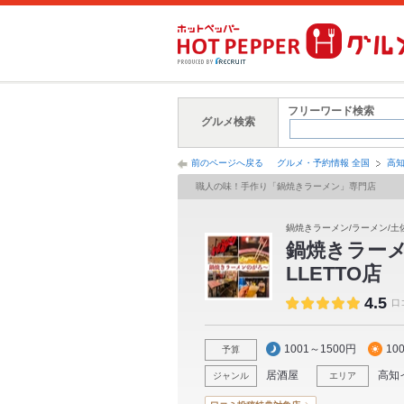
フリーワード検索
グルメ検索
前のページへ戻る
グルメ・予約情報 全国
高
職人の味！手作り「鍋焼きラーメン」専門店
鍋焼きラーメン/ラーメン/土佐
鍋焼きラーメ
LLETTO店
4.5
口
1001～1500円
10
予算
居酒屋
高知
ジャンル
エリア