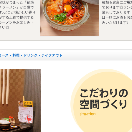
旨味がつまった「鍋焼
種類も豊富にご用
きラーメン」が自慢で
ております◎ラン
す♪どこか懐かしい香り
業もしております
がする土鍋で提供する
は一緒にお酒もお
ラーメンをお楽しみ下
みいただけます♪
さい◎
コース
料理
ドリンク
テイクアウト