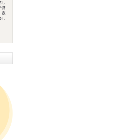
意し
チ営
！夜
楽し