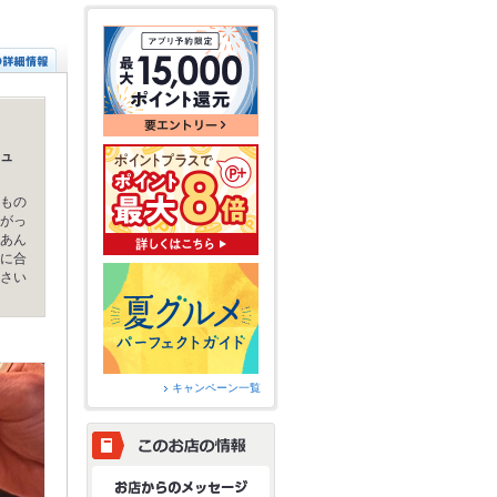
ュ
もの
がっ
あん
に合
さい
キャンペーン一覧