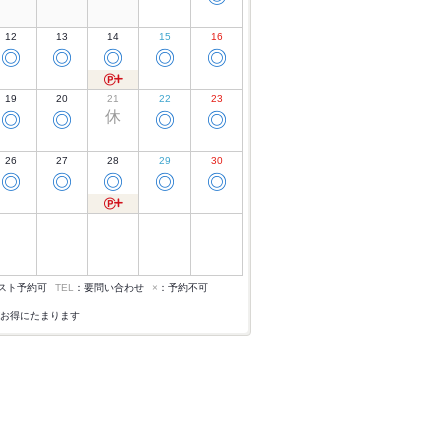
12
13
14
15
16
◎
◎
◎
◎
◎
19
20
21
22
23
休
◎
◎
◎
◎
26
27
28
29
30
◎
◎
◎
◎
◎
スト予約可
TEL
：要問い合わせ
×
：予約不可
お得にたまります