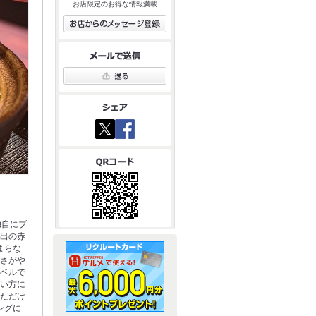
お店限定のお得な情報満載
独自にブ
続出の赤
まらな
辛さがや
レベルで
ない方に
いただけ
ングに