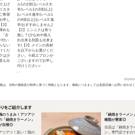
で上げ
ル1の2倍] [レベル3:大
リカタ
辛/レベル1の3倍以上]
ご希望
[レベル4:激辛/レベル1
お申し
の4倍以上] [レベル5:鬼
【3】
辛/おすすめしません;]
薄めも
【2】ニンニクは有り
】「古
無し？(少なめや後入
が付い
れ出来る別皿も出来ま
らない
す)【3】メインの具材
けくだ
を以下からお選びくだ
クは少
さい。※紙エプロンが
皿も出
ございますのでお申し
付けください♪
-
2024/1
以前の情報は、当時の価格及び税率に基づく情報となります。価格につきましては直接店舗へお問い合わせ
鶏のうまみ！アツアツ
「鍋焼きラーメン
の「鍋焼きラーメン」
種類が豊富◎
が自慢◎
当店は「鍋焼きラ
アツアツ！旨い！鶏の
ン」専門店ですの