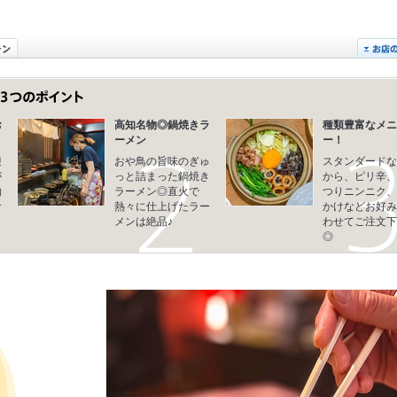
お
高知名物◎鍋焼きラ
種類豊富なメニ
ーメン
ー！
迎
おや鳥の旨味のぎゅ
スタンダードな
が
っと詰まった鍋焼き
から、ピリ辛、
物
ラーメン◎直火で
つりニンニク、
食
熱々に仕上げたラー
かけなどお好み
！
メンは絶品♪
わせてご注文下
◎