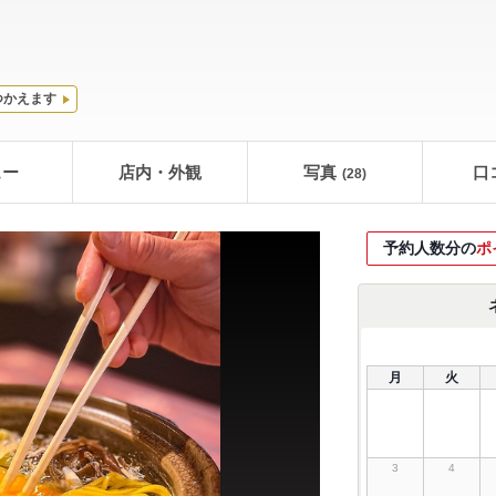
つかえます
ュー
店内・外観
写真
口
(28)
予約人数分の
ポ
月
火
3
4