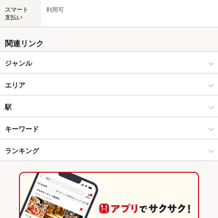
スマート
利用可
支払い
関連リンク
ジャンル
焼肉・ホルモン
エリア
焼肉
中野新橋
駅
中野・高円寺・阿佐ヶ谷・方南町 × 焼肉・ホルモン
中野新橋 × 焼肉・ホルモン
中野新橋駅
キーワード
中野・高円寺・阿佐ヶ谷・方南町 × 焼肉
中野新橋 × 焼肉
ランキング
エビ料理
にんにく料理
牛すじ
レバー
ビビンバ
冷麺
デザート
中野新橋駅 × 焼肉・ホルモン
東京
東京のグルメランキング
中野新橋駅 × 焼肉
東京 × 焼肉・ホルモン
東京の焼肉・ホルモンランキング
東京 × 焼肉
中野・高円寺・阿佐ヶ谷・方南町のグルメランキング