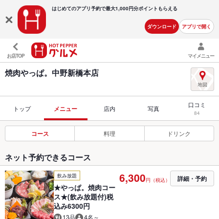
はじめてのアプリ予約で最大
1,000円分ポイントもらえる
ダウンロード
アプリで開く
お店TOP
マイメニュー
焼肉やっぱ。中野新橋本店
口コミ
トップ
メニュー
店内
写真
84
コース
料理
ドリンク
ネット予約できるコース
6,300
飲み放題
詳細・予約
円（税込）
★やっぱ。焼肉コー
ス★(飲み放題付)税
込み6300円
13品
4名～