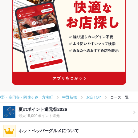
中野・高円寺・阿佐ヶ谷・方南町の焼肉・ホルモンランキング
中野新橋のグルメランキング
中野新橋の焼肉・ホルモンランキング
中野・高円寺・阿佐ヶ谷・方南町
中野新橋
お店TOP
コース一覧
夏のポイント還元祭2026
最大15,000ポイント還元
ホットペッパーグルメについて