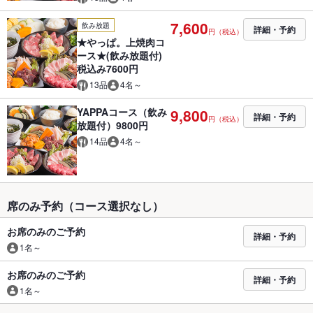
7,600
飲み放題
詳細・予約
円（税込）
★やっぱ。上焼肉コ
ース★(飲み放題付)
税込み7600円
13品
4名～
YAPPAコース（飲み
9,800
詳細・予約
円（税込）
放題付）9800円
14品
4名～
席のみ予約（コース選択なし）
お席のみのご予約
詳細・予約
1名～
お席のみのご予約
詳細・予約
1名～