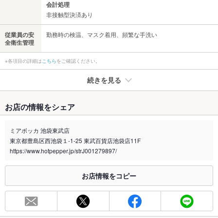
会計処理
非接触型決済あり
従業員の安
勤務時の検温、マスク着用、頻繁な手洗い
全衛生管理
※各項目の詳細は
こちら
をご確認ください。
続きを見る
たばこ
お店の情報をシェア
禁煙・喫煙
全席禁煙
ミアボッカ 池袋東武店
喫煙専用室
なし
東京都豊島区西池袋１-1-25 東武百貨店池袋店11F
https://www.hotpepper.jp/strJ001279897/
※2020年4月1日～受動喫煙対策に関する法律が施行されています。正しい情報はお店へお問い
合わせください。
お店情報をコピー
お席
総席数
65席
最大宴会収
65人