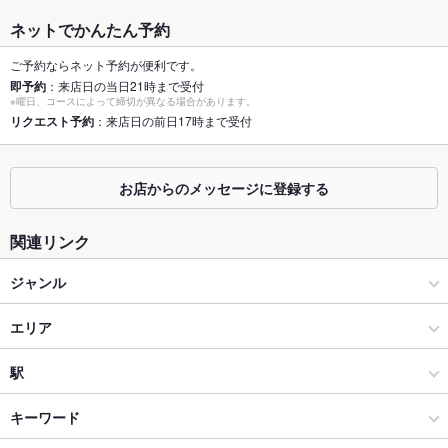
容人数
ネットでかんたん予約
個室
なし
ご予約ならネット予約が便利です。
即予約
：来店日の当日21時まで受付
座敷
なし
※曜日、コースによって締切が異なる場合があります。
リクエスト予約
：来店日の前日17時まで受付
掘りごたつ
なし
カウンター
なし
お店からのメッセージに登録する
ソファー
なし
関連リンク
テラス席
なし
ジャンル
貸切
貸切不可
イタリアン・フレンチ
エリア
設備
Wi-Fi
未確認
イタリアン
池袋西口
駅
バリアフリ
なし
池袋 × イタリアン・フレンチ
池袋西口 × イタリアン・フレンチ
池袋駅
キーワード
ー