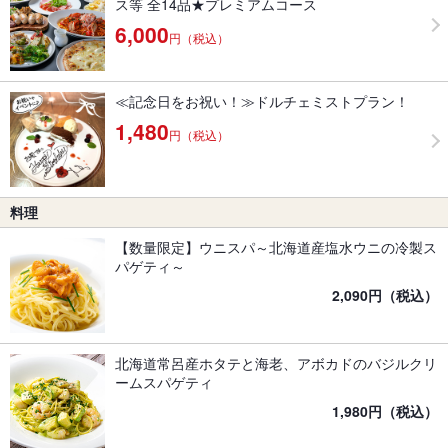
ス等 全14品★プレミアムコース
6,000
円（税込）
≪記念日をお祝い！≫ドルチェミストプラン！
1,480
円（税込）
料理
【数量限定】ウニスパ～北海道産塩水ウニの冷製ス
パゲティ～
2,090円（税込）
北海道常呂産ホタテと海老、アボカドのバジルクリ
ームスパゲティ
1,980円（税込）