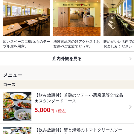
広いスペースに65席ものテー
池袋東武内の好アクセス！お
眺めがいい店内で
ブル席を用意。
友達やご家族でどうぞ。
お楽しみください
店内外観を見る
メニュー
コース
【飲み放題付】若鶏のソテー小悪魔風等全12品
★スタンダードコース
5,000
円（税込）
【飲み放題付】蟹と海老のトマトクリームソー