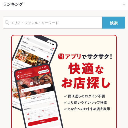
池袋 × イタリアン
池袋西口 × イタリアン
ランキング
エビ料理
カニ料理
にんにく料理
フライドポテト
ソーセージ
トリュフ
駐車場
なし
リゾット
パスタ
カルボナーラ
ペペロンチーノ
ジェノベーゼ
ニョッキ
その他設備
－
池袋駅 × イタリアン・フレンチ
東京
東京のグルメランキング
検索
タリアータ
ピザ
マルゲリータ
デザート
生ハム
その他
池袋駅 × イタリアン
東京 × イタリアン・フレンチ
東京のイタリアン・フレンチランキング
飲み放題
なし
東京 × イタリアン
東京のイタリアンランキング
食べ放題
なし
池袋のグルメランキング
お子様連れ
お子様連れ不可
池袋のイタリアン・フレンチランキング
ウェディン
－
グパーティ
池袋のイタリアンランキング
ー二次会
備考
－
池袋西口のグルメランキング
池袋西口のイタリアン・フレンチランキング
池袋西口のイタリアンランキング