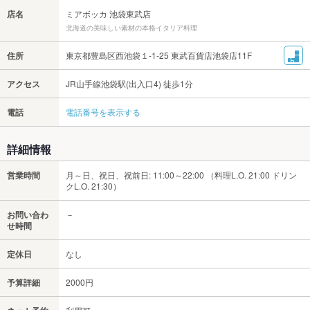
店名
ミアボッカ 池袋東武店
北海道の美味しい素材の本格イタリア料理
住所
東京都豊島区西池袋１-1-25 東武百貨店池袋店11F
アクセス
JR山手線池袋駅(出入口4) 徒歩1分
電話
電話番号を表示する
詳細情報
営業時間
月～日、祝日、祝前日: 11:00～22:00 （料理L.O. 21:00 ドリン
クL.O. 21:30）
お問い合わ
－
せ時間
定休日
なし
予算詳細
2000円