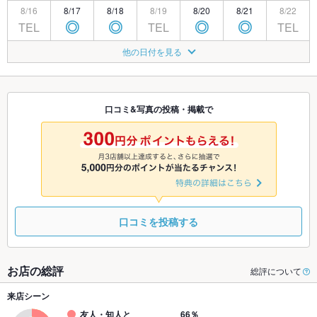
8/16
8/17
8/18
8/19
8/20
8/21
8/22
TEL
TEL
TEL
◎
◎
◎
◎
8/23
8/24
8/25
8/26
8/27
8/28
8/29
他の日付を見る
TEL
TEL
◎
◎
◎
◎
◎
8/30
8/31
9/1
9/2
9/3
9/4
9/5
TEL
TEL
◎
◎
◎
◎
◎
口コミ&写真の投稿・掲載で
9/6
9/7
9/8
9/9
9/10
9/11
9/12
TEL
TEL
◎
◎
◎
◎
◎
口コミを投稿する
お店の総評
総評について
来店シーン
友人・知人と
66％