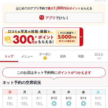
1,000
はじめてのアプリ予約で
最大
円分ポイント
もらえる
アプリ
でひらく
クーポン
口コミ
トップ
メニュー
店内
写真
1
197
このお店はネット予約時に
ポイントがつかえます
ネット予約の空席状況
日
月
火
水
木
金
土
8/9
8/10
8/11
8/12
8/13
8/14
8/15
TEL
TEL
TEL
TEL
◎
◎
◎