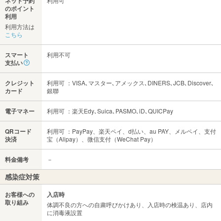
ネット予約
利用可
のポイント
利用
利用方法は
こちら
スマート
利用不可
支払い
クレジット
利用可 ：VISA､マスター､アメックス､DINERS､JCB､Discover､
カード
銀聯
電子マネー
利用可 ：楽天Edy､Suica､PASMO､iD､QUICPay
QRコード
利用可 ：PayPay、楽天ペイ、d払い、au PAY、メルペイ、支付
決済
宝（Alipay）、微信支付（WeChat Pay）
料金備考
－
感染症対策
お客様への
入店時
取り組み
体調不良の方への自粛呼びかけあり、入店時の検温あり、店内
に消毒液設置