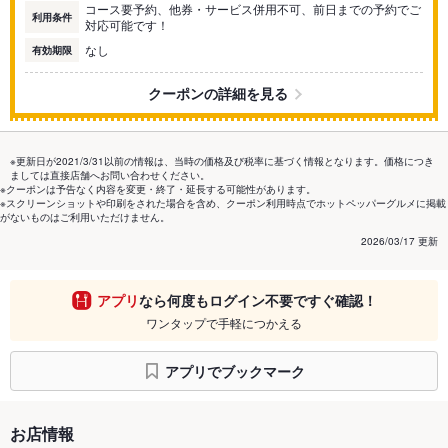
コース要予約、他券・サービス併用不可、前日までの予約でご
利用条件
対応可能です！
なし
有効期限
クーポンの詳細を見る
※更新日が2021/3/31以前の情報は、当時の価格及び税率に基づく情報となります。価格につき
ましては直接店舗へお問い合わせください。
※クーポンは予告なく内容を変更・終了・延長する可能性があります。
※スクリーンショットや印刷をされた場合を含め、クーポン利用時点でホットペッパーグルメに掲載
がないものはご利用いただけません。
2026/03/17 更新
アプリ
なら何度もログイン不要ですぐ確認！
ワンタップで手軽につかえる
アプリでブックマーク
お店情報