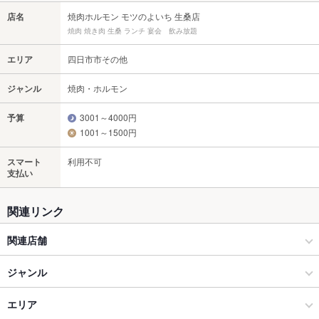
店名
焼肉ホルモン モツのよいち 生桑店
焼肉 焼き肉 生桑 ランチ 宴会 飲み放題
エリア
四日市市その他
ジャンル
焼肉・ホルモン
予算
3001～4000円
1001～1500円
スマート
利用不可
支払い
関連リンク
関連店舗
肉のよいち
ジャンル
お米と焼肉 肉のよいち 名駅本店
焼肉・ホルモン
エリア