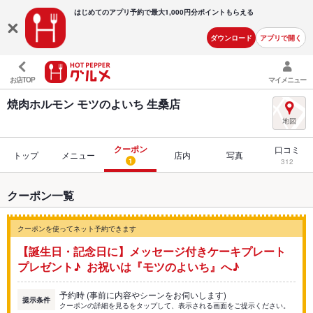
はじめてのアプリ予約で最大
1,000円分ポイントもらえる
ダウンロード
アプリで開く
お店TOP
マイメニュー
焼肉ホルモン モツのよいち 生桑店
クーポン
口コミ
トップ
メニュー
店内
写真
1
312
クーポン一覧
クーポンを使ってネット予約できます
【誕生日・記念日に】メッセージ付きケーキプレート
プレゼント♪ お祝いは『モツのよいち』へ♪
予約時 (事前に内容やシーンをお伺いします)
提示条件
クーポンの詳細を見るをタップして、表示される画面をご提示ください。