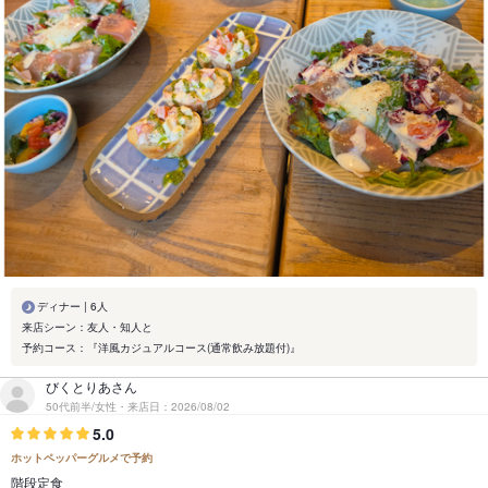
ディナー | 6人
来店シーン：友人・知人と
予約コース：『洋風カジュアルコース(通常飲み放題付)』
びくとりあさん
50代前半/女性・来店日：2026/08/02
5.0
ホットペッパーグルメで予約
階段定食