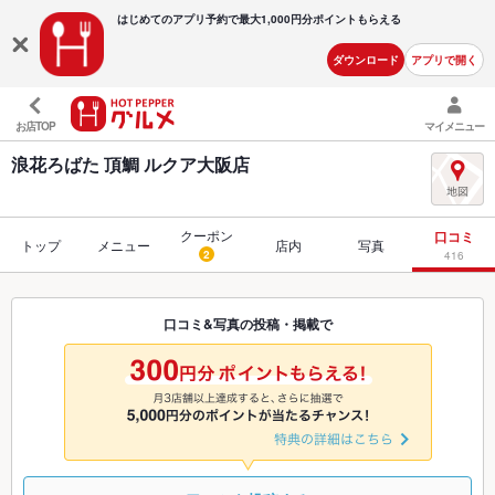
はじめてのアプリ予約で最大
1,000円分ポイントもらえる
ダウンロード
アプリで開く
お店TOP
マイメニュー
浪花ろばた 頂鯛 ルクア大阪店
クーポン
口コミ
トップ
メニュー
店内
写真
2
416
口コミ&写真の投稿・掲載で