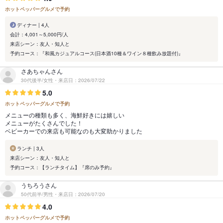
ホットペッパーグルメで予約
ディナー | 4人
会計：4,001～5,000円/人
来店シーン：友人・知人と
予約コース：『和風カジュアルコース(日本酒10種＆ワイン８種飲み放題付)』
さあちゃんさん
30代後半/女性・来店日：2026/07/22
5.0
ホットペッパーグルメで予約
メニューの種類も多く、海鮮好きには嬉しい
メニューがたくさんでした！
ベビーカーでの来店も可能なのも大変助かりました
ランチ | 3人
来店シーン：友人・知人と
予約コース：【ランチタイム】『席のみ予約』
うちろうさん
50代前半/男性・来店日：2026/07/20
4.0
ホットペッパーグルメで予約