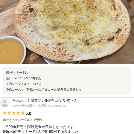
ディナー | 3人
会計：4,001～5,000円/人
来店シーン：友人・知人と
予約コース：『洋風カジュアルコース(通常飲み放題付)』
それいけ！残業マン(HP全回復希望)さん
20代後半/無回答・来店日：2026/08/05
5.0
ホットペッパーグルメで予約
1日20食限定の階段定食が美味しかったです
8/5(水)のディナーで2人で6160円で頂きました