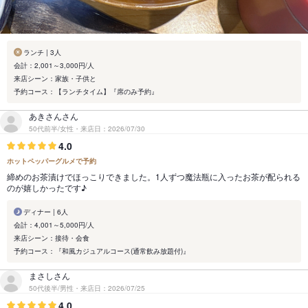
ランチ | 3人
会計：2,001～3,000円/人
来店シーン：家族・子供と
予約コース：【ランチタイム】『席のみ予約』
あきさんさん
50代前半/女性・来店日：2026/07/30
4.0
ホットペッパーグルメで予約
締めのお茶漬けでほっこりできました。1人ずつ魔法瓶に入ったお茶が配られる
のが嬉しかったです♪
ディナー | 6人
会計：4,001～5,000円/人
来店シーン：接待・会食
予約コース：『和風カジュアルコース(通常飲み放題付)』
まさしさん
50代後半/男性・来店日：2026/07/25
4.0