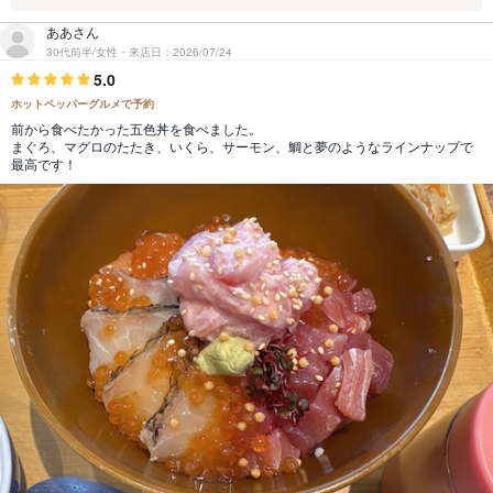
ああさん
30代前半/女性・来店日：2026/07/24
5.0
ホットペッパーグルメで予約
前から食べたかった五色丼を食べました。
まぐろ、マグロのたたき、いくら、サーモン、鯛と夢のようなラインナップで
最高です！