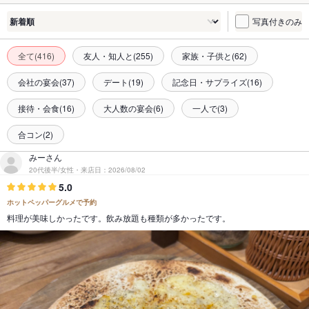
写真付きのみ
全て(416)
友人・知人と(255)
家族・子供と(62)
会社の宴会(37)
デート(19)
記念日・サプライズ(16)
接待・会食(16)
大人数の宴会(6)
一人で(3)
合コン(2)
みーさん
20代後半/女性・来店日：2026/08/02
5.0
ホットペッパーグルメで予約
料理が美味しかったです。飲み放題も種類が多かったです。