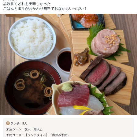
品数多くどれも美味しかった
ごはんと出汁がおかわり無料でおなかもいっぱい！
ランチ | 3人
来店シーン：友人・知人と
予約コース：【ランチタイム】『席のみ予約』