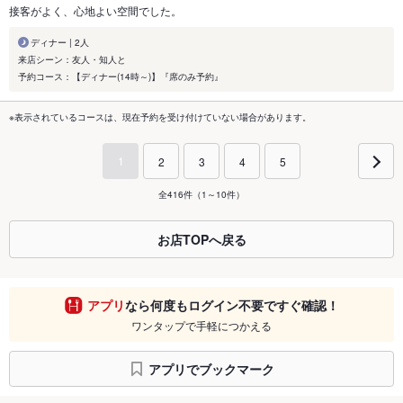
接客がよく、心地よい空間でした。
ディナー | 2人
来店シーン：友人・知人と
予約コース：【ディナー(14時～)】『席のみ予約』
※表示されているコースは、現在予約を受け付けていない場合があります。
1
2
3
4
5
全416件（1～10件）
お店TOPへ戻る
アプリ
なら何度もログイン不要ですぐ確認！
ワンタップで手軽につかえる
アプリでブックマーク