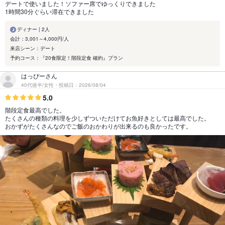
デートで使いました！ソファー席でゆっくりできました
1時間30分ぐらい滞在できました
ディナー | 2人
会計：3,001～4,000円/人
来店シーン：デート
予約コース：『20食限定！階段定食 確約』プラン
はっぴーさん
40代後半/女性・投稿日：2026/08/04
5.0
階段定食最高でした。
たくさんの種類の料理を少しずついただけてお魚好きとしては最高でした。
おかずがたくさんなのでご飯のおかわりが出来るのも良かったです。