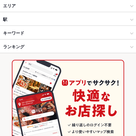
炭火焼とワインの酒場 ＶＯＬＴＡ 梅田北新地店
居酒屋
エリア
VOLTA うめきたグリーンプレイス店
海鮮
大阪駅前・大阪駅構内
駅
炭と地酒とたしなみワイン Ｋａｉ本店 醸す
梅田 × 居酒屋
大阪駅前・大阪駅構内 × 居酒屋
大阪梅田駅
キーワード
梅田 × 海鮮
大阪駅前・大阪駅構内 × 海鮮
大阪駅
ランキング
からあげ
お茶漬け
ウニ料理
エビ料理
フライドポテト
海鮮丼
天ぷら
ステーキ
ハンバーグ
ピザ
ケーキ
生ハム
いくら丼
大阪駅 × 居酒屋
大阪
大阪のグルメランキング
大阪駅 × 海鮮
大阪 × 居酒屋
大阪の居酒屋ランキング
大阪 × 海鮮
大阪の海鮮ランキング
梅田のグルメランキング
梅田の居酒屋ランキング
梅田の海鮮ランキング