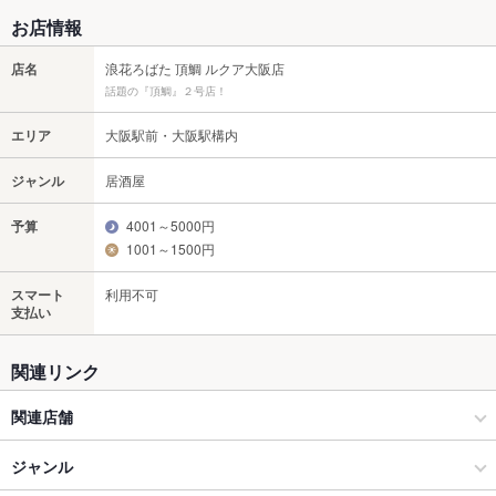
お店情報
店名
浪花ろばた 頂鯛 ルクア大阪店
話題の『頂鯛』２号店！
エリア
大阪駅前・大阪駅構内
ジャンル
居酒屋
予算
4001～5000円
1001～1500円
スマート
利用不可
支払い
関連リンク
関連店舗
浪花ろばた 頂鯛 梅田北新地店
ジャンル