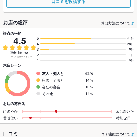
口コミを投稿する
お店の総評
算出方法について
評点の平均
4.5
5
41件
4
28件
3
5件
算出対象 75件
2
1件
口コミ総数 416件
1
0件
来店シーン
友人・知人と
62％
家族・子供と
14％
会社の宴会
10％
その他
14％
お店の雰囲気
にぎやか
落ち着いた
普段使い
特別な日
口コミ
口コミ機能について