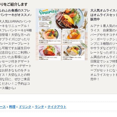
ふわふわ食感のスフレ
大人気オムライス
パンケーキがオススメ♪
はオムライスセッ
販売中
大人気LUANAのパンケ
ーキをリニューアル！
ルアナ１番人気の
スフレパンケーキが4種
ライス 自家製の
類登場！大切な方への
バーグやモチコチ
サプライズにぴったり
ン・ガーリックシ
のバースデープレート
ンプに３種類のソ
も可能ですお誕生日や
やサラダなどがワ
記念日などにご利用い
レートなったボリ
ただいたお客様にはメ
ム満点のオムライ
ッセージ付きデザート
日限定でシェフ特
をプレゼント♪デザート
ザートやドリンク
はお好きなものをチョ
ープがセットにな
イス！大切な人との特
オムライスセット
別な日に、ぜひご来店
売中！
ください！ご予約はコ
ース欄から♪
ース
料理
ドリンク
ランチ
テイクアウト