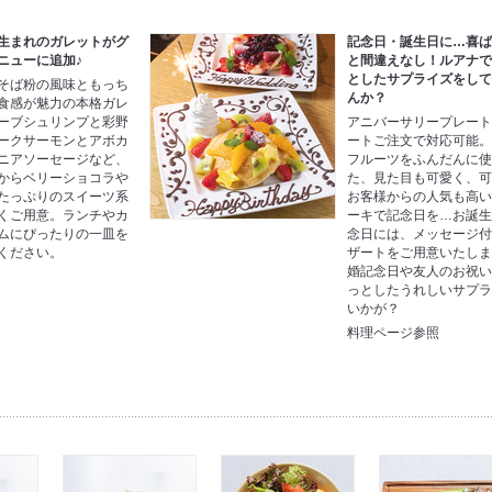
生まれのガレットがグ
記念日・誕生日に…喜
ニューに追加♪
と間違えなし！ルアナ
としたサプライズをし
そば粉の風味ともっち
んか？
食感が魅力の本格ガレ
ーブシュリンプと彩野
アニバーサリープレー
ークサーモンとアボカ
ートご注文で対応可能
ニアソーセージなど、
フルーツをふんだんに
からベリーショコラや
た、見た目も可愛く、
たっぷりのスイーツ系
お客様からの人気も高
くご用意。ランチやカ
ーキで記念日を…お誕
ムにぴったりの一皿を
念日には、メッセージ
ください。
ザートをご用意いたし
婚記念日や友人のお祝
～
っとしたうれしいサプ
いかが？
料理ページ参照