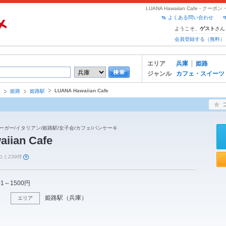
LUANA Hawaiian Cafe -
よくある問い合わせ
ようこそ、
さん
ゲスト
会員登録する（無料）
エリア
兵庫
姫路
ジャンル
カフェ・スイーツ
LUANA Hawaiian Cafe
庫
姫路
姫路駅
ーガー/イタリアン/姫路駅/女子会/カフェ/パンケーキ
iian Cafe
コミ239件
01～1500円
理
姫路駅
（
兵庫
）
エリア