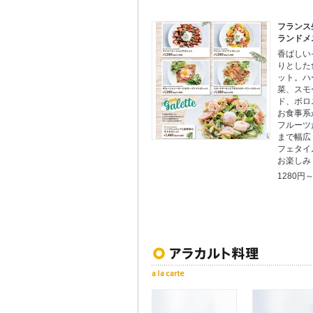
フランス
ランドメ
香ばしい
りとした
ット。ハ
菜、スモ
ド、ボロ
お食事系
フルーツ
まで幅広
フェタイ
お楽しみ
1280円