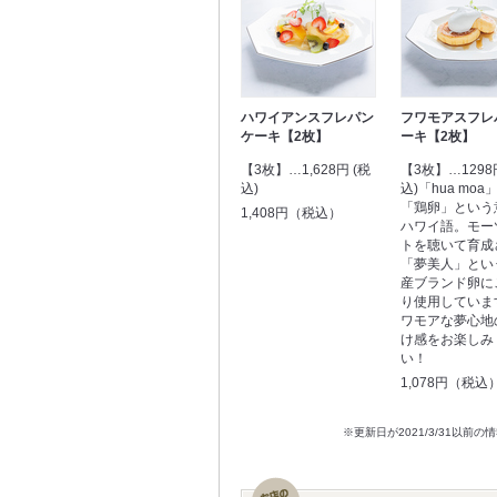
ハワイアンスフレパン
フワモアスフレ
ケーキ【2枚】
ーキ【2枚】
【3枚】…1,628円 (税
【3枚】…1298
込)
込)「hua moa
「鶏卵」という
1,408円（税込）
ハワイ語。モー
トを聴いて育成
「夢美人」とい
産ブランド卵に
り使用していま
ワモアな夢心地
け感をお楽しみ
い！
1,078円（税込
※更新日が2021/3/31