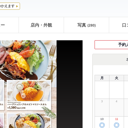
つかえます
ュー
店内・外観
写真
口
(280)
予約
月
火
3
4
10
11
◎
◎