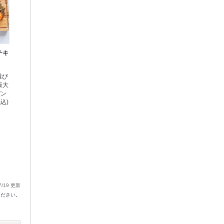
チキ
選び
飯大
パン
込)
7/19 更新
ください。