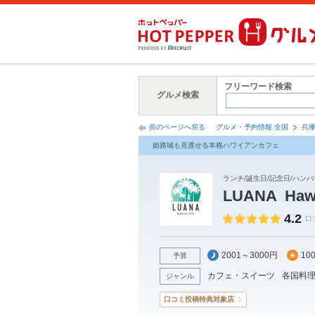
フリーワード検索
グルメ検索
前のページへ戻る
グルメ・予約情報 全国
兵
姫路城も見渡せる本格ハワイアンカフェ
ランチ/誕生日/記念日/ハンバ
LUANA Hawa
4.2
口
2001～3000円
10
予算
カフェ・スイーツ
各国料
ジャンル
口コミ投稿特典対象店