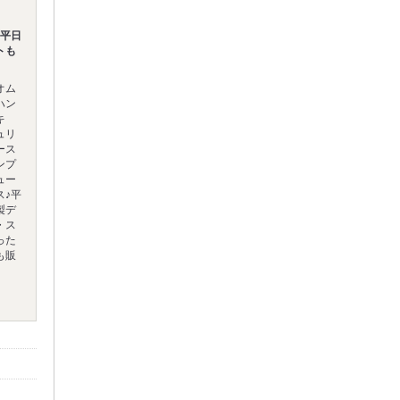
♪平日
トも
オム
ハン
キ
ュリ
ース
ンプ
ュー
ス♪平
製デ
・ス
った
も販