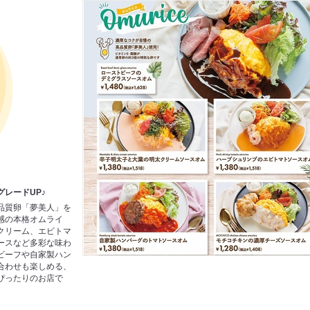
レードUP♪
品質卵「夢美人」を
感の本格オムライ
クリーム、エビトマ
ースなど多彩な味わ
ビーフや自家製ハン
合わせも楽しめる、
ぴったりのお店で