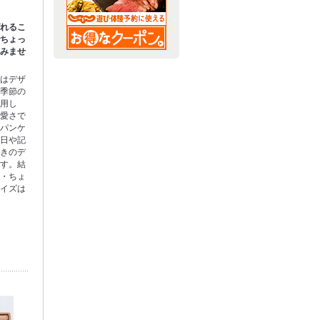
ばれるこ
でちょっ
てみませ
トはデザ
。季節の
使用し
可愛さで
いパンケ
生日や記
付きのデ
ます。結
い・ちょ
ライズは