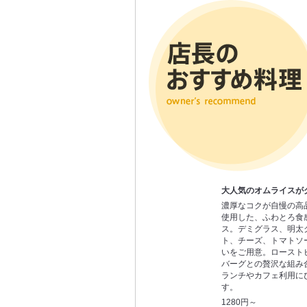
大人気のオムライスがグ
濃厚なコクが自慢の高
使用した、ふわとろ食
ス。デミグラス、明太
ト、チーズ、トマトソ
いをご用意。ロースト
バーグとの贅沢な組み
ランチやカフェ利用に
す。
1280円～