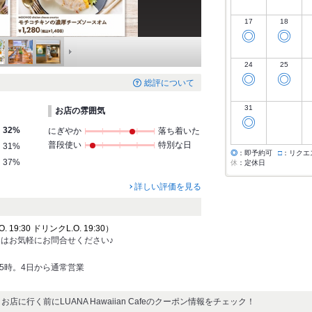
17
18
◎
◎
24
25
◎
◎
総評について
31
お店の雰囲気
◎
32%
にぎやか
落ち着いた
普段使い
特別な日
31%
◎
：即予約可
□
：リクエ
37%
休
：定休日
詳しい評価を見る
19:30 ドリンクL.O. 19:30）
はお気軽にお問合せください♪
15時。4日から通常営業
お店に行く前にLUANA Hawaiian Cafeのクーポン情報をチェック！