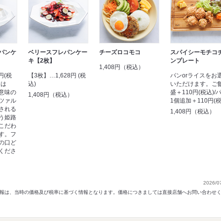
パンケ
ベリースフレパンケー
チーズロコモコ
スパイシーモチコ
キ【2枚】
ンプレート
1,408円（税込）
円(税
【3枚】…1,628円 (税
パンorライスをお
」は
込)
いただけます。ご
意味の
盛＋110円(税込)/
1,408円（税込）
ツァル
1個追加＋110円(税
される
1,408円（税込）
う姫路
こだわ
す。フ
の口ど
くださ
）
2026/0
以前の情報は、当時の価格及び税率に基づく情報となります。価格につきましては直接店舗へお問い合わせ