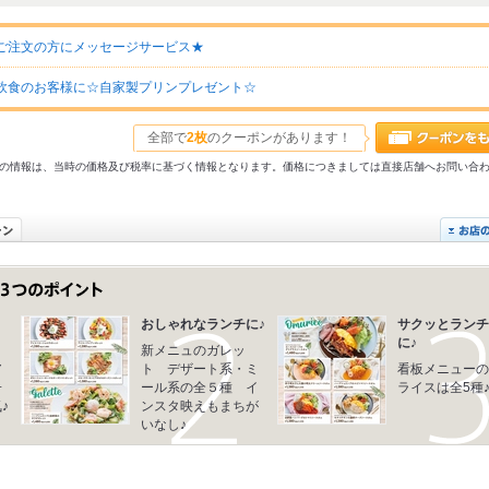
ご注文の方にメッセージサービス★
飲食のお客様に☆自家製プリンプレゼント☆
全部で
2枚
のクーポンがあります！
31以前の情報は、当時の価格及び税率に基づく情報となります。価格につきましては直接店舗へお問い合
おしゃれなランチに♪
サクッとランチ
に♪
新メニュのガレッ
ア
ト デザート系・ミ
看板メニューの
子
ール系の全５種 イ
ライスは全5種
♪
ンスタ映えもまちが
いなし♪