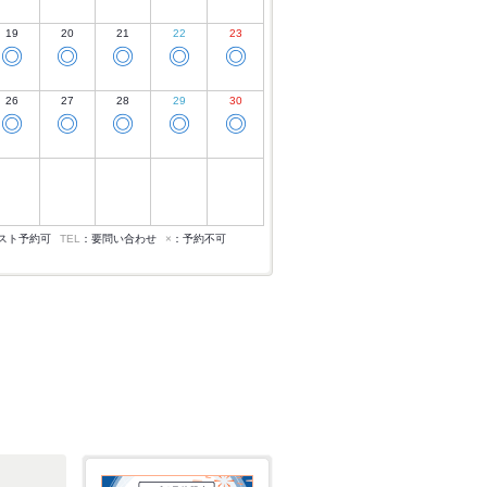
19
20
21
22
23
◎
◎
◎
◎
◎
26
27
28
29
30
◎
◎
◎
◎
◎
スト予約可
TEL
：要問い合わせ
×
：予約不可