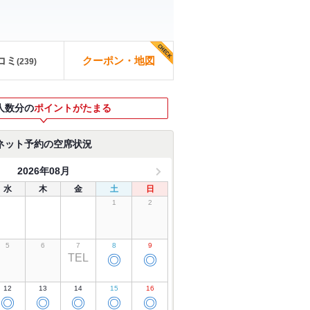
コミ
クーポン・地図
(
239
)
人数分の
ポイントがたまる
ネット予約の空席状況
2026年08月
水
木
金
土
日
1
2
5
6
7
8
9
TEL
◎
◎
12
13
14
15
16
◎
◎
◎
◎
◎