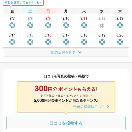
本日お席空いてます！1名～
金
土
日
月
火
水
木
8/7
8/8
8/9
8/10
8/11
8/12
8/13
休
◎
◎
◎
◎
◎
◎
8/14
8/15
8/16
8/17
8/18
8/19
8/20
◎
◎
◎
◎
◎
◎
◎
8/21
8/22
8/23
8/24
8/25
8/26
8/27
他の日付を見る
休
◎
◎
◎
◎
◎
◎
8/28
8/29
8/30
8/31
9/1
9/2
9/3
休
◎
◎
◎
◎
◎
◎
口コミ&写真の投稿・掲載で
9/4
9/5
9/6
9/7
9/8
9/9
9/10
休
◎
◎
◎
◎
◎
◎
口コミを投稿する