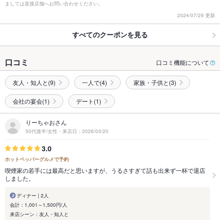
ましては直接店舗へお問い合わせください。
2024/07/29 更新
すべてのクーポンを見る
口コミ
口コミ機能について
友人・知人と(9)
一人で(4)
家族・子供と(3)
会社の宴会(1)
デート(1)
りーちゃおさん
50代後半/女性・来店日：2026/03/20
3.0
ホットペッパーグルメで予約
喫煙家の若手には最高だと思いますが、うるさすぎて話も出来ず一杯で退店
しました。
ディナー | 2人
会計：1,001～1,500円/人
来店シーン：友人・知人と