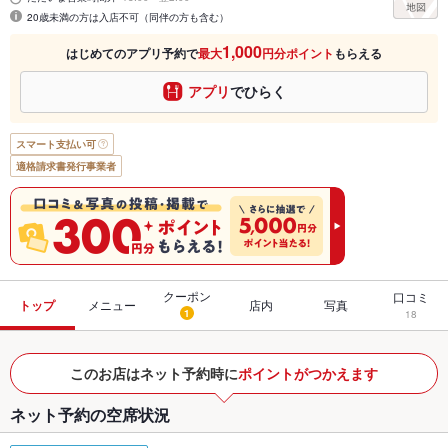
20歳未満の方は入店不可（同伴の方も含む）
1,000
はじめてのアプリ予約で
最大
円分ポイント
もらえる
アプリ
でひらく
スマート支払い可
適格請求書発行事業者
クーポン
口コミ
トップ
メニュー
店内
写真
1
18
このお店はネット予約時に
ポイントがつかえます
ネット予約の空席状況