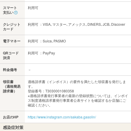
スマート
利用可
支払い
クレジット
利用可 ：VISA､マスター､アメックス､DINERS､JCB､Discover
カード
電子マネー
利用可 ：Suica､PASMO
QRコード
利用可 ：PayPay
決済
料金備考
－
領収書
適格請求書（インボイス）の要件を満たした領収書を発行しま
（適格簡易
す。
請求書）
登録番号：T3030001080358
※適格請求書発行事業者の最新の登録状態については、インボイ
ス制度適格請求書発行事業者公表サイトを確認するか店舗にご
確認ください。
お店のHP
https://www.instagram.com/sakaba.gasolin/
感染症対策