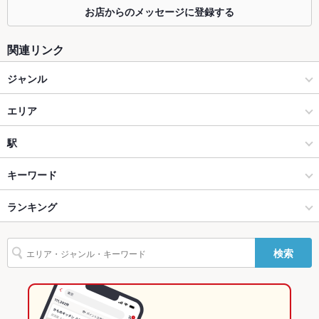
お店からのメッセージに登録する
ソファー
なし
関連リンク
テラス席
なし
ジャンル
貸切
貸切不可
居酒屋
エリア
設備
Wi-Fi
なし
和風
幡ヶ谷
駅
バリアフリ
なし
幡ヶ谷・笹塚・明大前・下高井戸 × 居酒屋
幡ヶ谷 × 居酒屋
幡ケ谷駅
キーワード
ー
幡ヶ谷・笹塚・明大前・下高井戸 × 和風
幡ヶ谷 × 和風
ランキング
からあげ
塩辛
カキ料理・オイスター
そば
ピザ
ざるそば
駐車場
なし
その他設備
－
幡ケ谷駅 × 居酒屋
東京
東京のグルメランキング
検索
その他
幡ケ谷駅 × 和風
東京 × 居酒屋
東京の居酒屋ランキング
飲み放題
なし
東京 × 和風
幡ヶ谷・笹塚・明大前・下高井戸のグルメランキング
食べ放題
なし