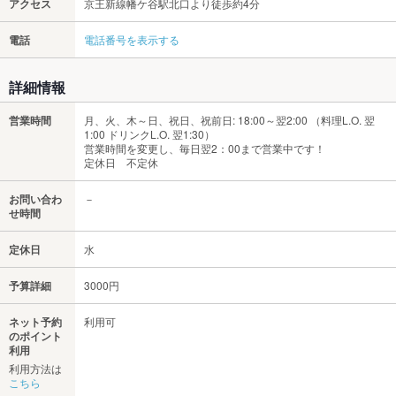
アクセス
京王新線幡ケ谷駅北口より徒歩約4分
電話
電話番号を表示する
詳細情報
営業時間
月、火、木～日、祝日、祝前日: 18:00～翌2:00 （料理L.O. 翌
1:00 ドリンクL.O. 翌1:30）
営業時間を変更し、毎日翌2：00まで営業中です！
定休日 不定休
お問い合わ
－
せ時間
定休日
水
予算詳細
3000円
ネット予約
利用可
のポイント
利用
利用方法は
こちら