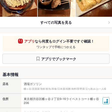
すべての写真を見る
アプリ
なら何度もログイン不要ですぐ確認！
ワンタップで手軽につかえる
アプリでブックマーク
基本情報
店名
酒場ガソリン
幡ヶ谷/居酒屋/海鮮/鮮魚/和食/日本酒/焼酎/肉料理/野菜/立ち飲み/お一人様
住所
東京都渋谷区幡ヶ谷２丁目9-16ライベストコート幡ヶ谷
206