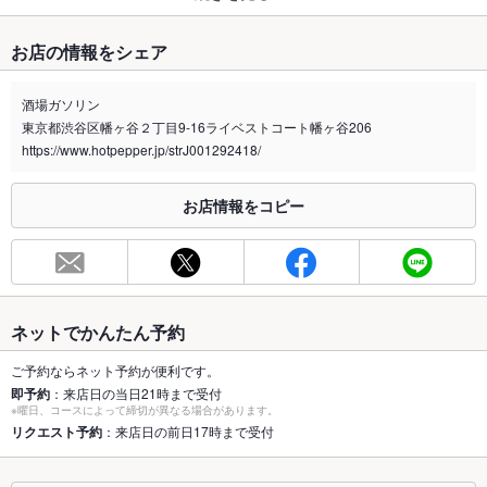
たばこ
お店の情報をシェア
禁煙・喫煙
全席喫煙可
酒場ガソリン
喫煙専用室
なし
東京都渋谷区幡ヶ谷２丁目9-16ライベストコート幡ヶ谷206
https://www.hotpepper.jp/strJ001292418/
※2020年4月1日～受動喫煙対策に関する法律が施行されています。正しい情報はお店へお問い
合わせください。
お店情報をコピー
お席
総席数
24席
最大宴会収
20人
容人数
ネットでかんたん予約
個室
なし
ご予約ならネット予約が便利です。
即予約
：来店日の当日21時まで受付
座敷
なし
※曜日、コースによって締切が異なる場合があります。
リクエスト予約
：来店日の前日17時まで受付
掘りごたつ
なし
カウンター
なし