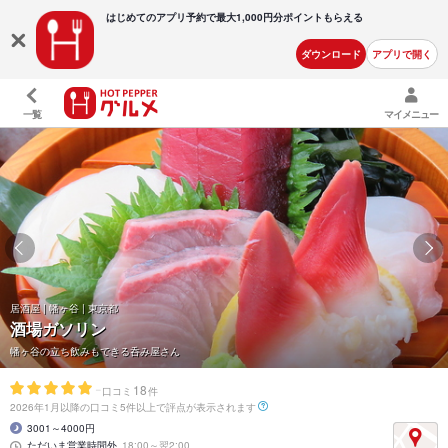
はじめてのアプリ予約で最大
1,000円分ポイントもらえる
ダウンロード
アプリで開く
一覧
マイメニュー
居酒屋 | 幡ヶ谷 | 東京都
酒場ガソリン
幡ヶ谷の立ち飲みもできる呑み屋さん
-
18
口コミ
件
2026年1月以降の口コミ5件以上で評点が表示されます
3001～4000円
ただいま営業時間外
18:00～翌2:00