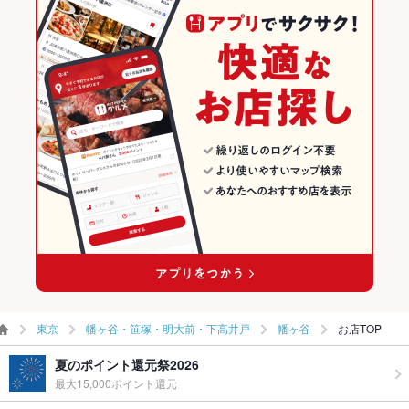
幡ヶ谷・笹塚・明大前・下高井戸の居酒屋ランキング
お酒
焼酎充実、日本酒充実
幡ヶ谷のグルメランキング
お子様連れ
お子様連れ不可
幡ヶ谷の居酒屋ランキング
ウェディン
－
グパーティ
ー二次会
備考
－
東京
幡ヶ谷・笹塚・明大前・下高井戸
幡ヶ谷
お店TOP
夏のポイント還元祭2026
最大15,000ポイント還元