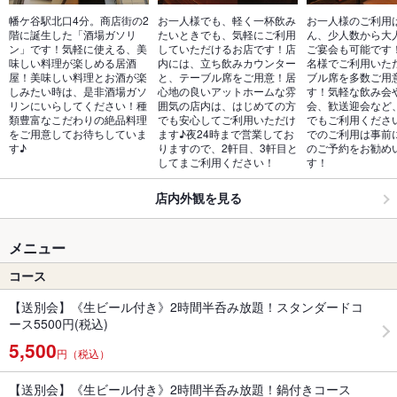
幡ケ谷駅北口4分。商店街の2
お一人様でも、軽く一杯飲み
お一人様のご利用
階に誕生した「酒場ガソリ
たいときでも、気軽にご利用
ん、少人数から大
ン」です！気軽に使える、美
していただけるお店です！店
ご宴会も可能です！
味しい料理が楽しめる居酒
内には、立ち飲みカウンター
名様でご利用いた
屋！美味しい料理とお酒が楽
と、テーブル席をご用意！居
ブル席を多数ご用
しみたい時は、是非酒場ガソ
心地の良いアットホームな雰
す！気軽な飲み会
リンにいらしてください！種
囲気の店内は、はじめての方
会、歓送迎会など
類豊富なこだわりの絶品料理
でも安心してご利用いただけ
でもご利用くださ
をご用意してお待ちしていま
ます♪夜24時まで営業してお
でのご利用は事前
す♪
りますので、2軒目、3軒目と
のご予約をお勧め
してまご利用ください！
す！
店内外観を見る
メニュー
コース
【送別会】《生ビール付き》2時間半呑み放題！スタンダードコ
ース5500円(税込)
5,500
円（税込）
【送別会】《生ビール付き》2時間半呑み放題！鍋付きコース