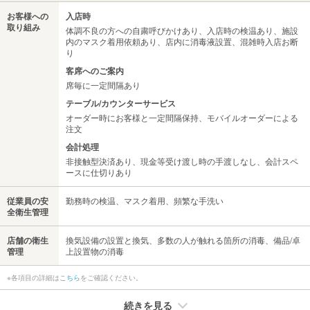
お客様への
入店時
取り組み
体調不良の方への自粛呼びかけあり、入店時の検温あり、施設
内のマスク着用依頼あり、店内に消毒液設置、混雑時入店お断
り
客席へのご案内
席毎に一定間隔あり
テーブル/カウンターサービス
オーダー時にお客様と一定間隔保持、モバイルオーダーによる
注文
会計処理
非接触型決済あり、現金等受け渡し時の手渡しなし、会計スペ
ースに仕切りあり
従業員の安
勤務時の検温、マスク着用、頻繁な手洗い
全衛生管理
店舗の衛生
換気設備の設置と換気、多数の人が触れる箇所の消毒、備品/卓
管理
上設置物の消毒
※各項目の詳細は
こちら
をご確認ください。
続きを見る