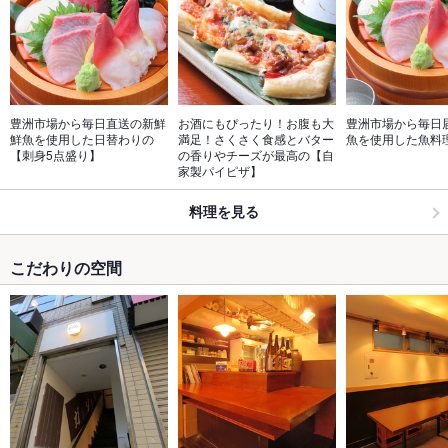
豊洲市場から毎日直送の新鮮
お酒にもぴったり！お腹も大
豊洲市場から毎日
鮮魚を使用した日替わりの
満足！さくさく食感とバター
魚を使用した魚料
【刺身5点盛り】
の香りやチーズが最高の【自
家製パイピザ】
料理を見る
こだわりの空間