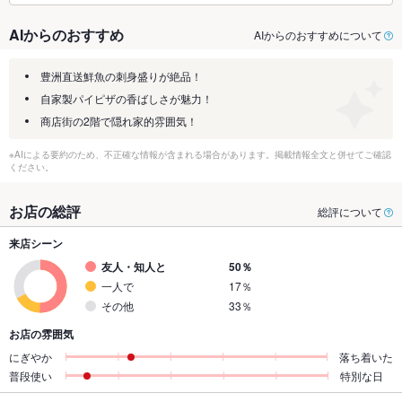
AIからのおすすめ
AIからのおすすめについて
豊洲直送鮮魚の刺身盛りが絶品！
自家製パイピザの香ばしさが魅力！
商店街の2階で隠れ家的雰囲気！
※AIによる要約のため、不正確な情報が含まれる場合があります。掲載情報全文と併せてご確認
ください。
お店の総評
総評について
来店シーン
友人・知人と
50％
一人で
17％
その他
33％
お店の雰囲気
にぎやか
落ち着いた
普段使い
特別な日