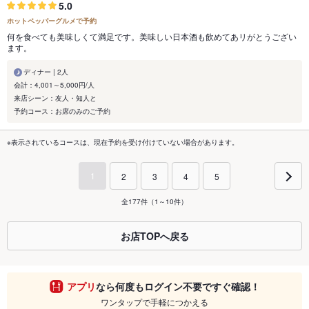
5.0
ホットペッパーグルメで予約
何を食べても美味しくて満足です。美味しい日本酒も飲めてあリがとうござい
ます。
ディナー | 2人
会計：4,001～5,000円/人
来店シーン：友人・知人と
予約コース：お席のみのご予約
※表示されているコースは、現在予約を受け付けていない場合があります。
1
2
3
4
5
全177件（1～10件）
お店TOPへ戻る
アプリ
なら何度もログイン不要ですぐ確認！
ワンタップで手軽につかえる