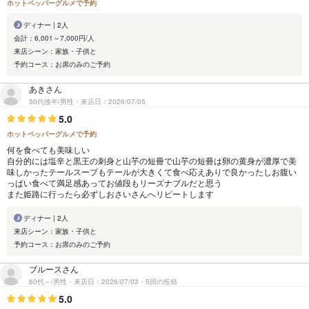
ホットペッパーグルメで予約
ディナー | 2人
会計：6,001～7,000円/人
来店シーン：家族・子供と
予約コース：お席のみのご予約
あきさん
50代後半/男性・来店日：2026/07/05
5.0
ホットペッパーグルメで予約
何を食べても美味しい
自分的には塩辛と黒王の刺身と山芋の短冊で山芋の短冊は卵の黄身が濃厚で美
味しかったテールスープもテールが大きくて食べ応えありで良かったしお腹い
っぱい食べて満足感あってお値段もリーズナブルだと思う
また姫路に行ったら必ずしおさいさんへリピートします
ディナー | 2人
来店シーン：家族・子供と
予約コース：お席のみのご予約
ブルースさん
60代～/男性・来店日：2026/07/03・5回の投稿
5.0