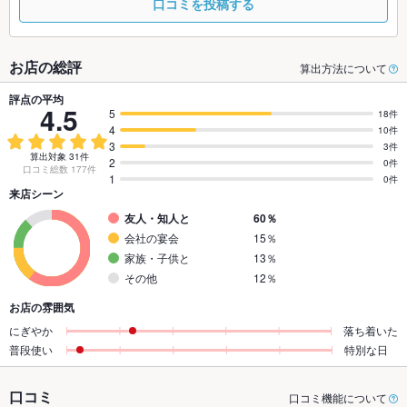
口コミを投稿する
お店の総評
算出方法について
評点の平均
4.5
5
18件
4
10件
3
3件
算出対象 31件
2
0件
口コミ総数 177件
1
0件
来店シーン
友人・知人と
60％
会社の宴会
15％
家族・子供と
13％
その他
12％
お店の雰囲気
にぎやか
落ち着いた
普段使い
特別な日
口コミ
口コミ機能について