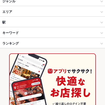
ジャンル
居酒屋
エリア
創作
姫路駅
駅
姫路 × 居酒屋
姫路駅 × 居酒屋
山陽姫路駅
キーワード
姫路 × 創作
姫路駅 × 創作
姫路駅
ランキング
からあげ
お茶漬け
塩辛
エビ料理
カキ料理・オイスター
白子
フライドポテト
ソーセージ
チョリソー
ふぐ・てっちり
しゃぶしゃぶ
姫路駅 × 居酒屋
兵庫
兵庫のグルメランキング
天ぷら
天丼
ステーキ
生春巻き
デザート
和牛ステーキ
姫路駅 × 創作
兵庫 × 居酒屋
兵庫の居酒屋ランキング
砂ずり唐揚げ
兵庫 × 創作
姫路のグルメランキング
姫路の居酒屋ランキング
姫路駅のグルメランキング