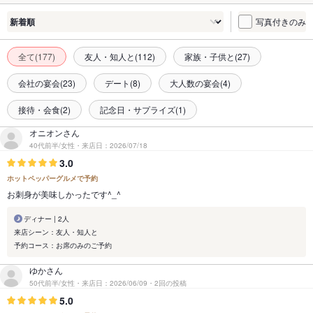
写真付きのみ
全て(177)
友人・知人と(112)
家族・子供と(27)
会社の宴会(23)
デート(8)
大人数の宴会(4)
接待・会食(2)
記念日・サプライズ(1)
オニオンさん
40代前半/女性・来店日：2026/07/18
3.0
ホットペッパーグルメで予約
お刺身が美味しかったです^_^
ディナー | 2人
来店シーン：友人・知人と
予約コース：お席のみのご予約
ゆかさん
50代前半/女性・来店日：2026/06/09・2回の投稿
5.0