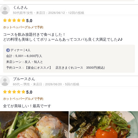
くんさん
50代前半/女性・来店日：2026/06/12・12回の投稿
5.0
ホットペッパーグルメで予約
コースを飲み放題付きで食べました！
どの料理も美味しくてボリュームもあってコスパも良く大満足でした♪♪
ディナー | 4人
会計：5,001～6,000円/人
来店シーン：友人・知人と
予約コース：【宴会にオススメ】 店主きまぐれコース 3500円(税込)
ブルースさん
60代～/男性・来店日：2026/06/20・5回の投稿
5.0
ホットペッパーグルメで予約
全てが美味しい！最高でーす