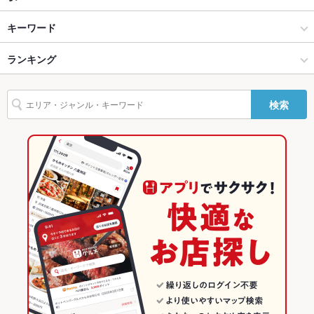
ソファー
なし
大曽根･千種･今池･池下･守山区 × 居酒屋
大曽根 × 居酒屋
大曽根駅
キーワード
テラス席
なし
大曽根･千種･今池･池下･守山区 × 創作
大曽根 × 創作
平安通駅
ランキング
からあげ
お茶漬け
串かつ
馬刺し
エビ料理
カキ料理・オイスター
貸切
貸切不可
刺身
アワビ
にんにく料理
フライドポテト
そば
うなぎ
天ぷら
大曽根駅 × 居酒屋
愛知
愛知のグルメランキング
設備
検索
焼きそば
ステーキ
ピザ
餃子
チャーハン
生ハム
レアステーキ
Wi-Fi
あり
大曽根駅 × 創作
愛知 × 居酒屋
愛知の居酒屋ランキング
豚そば
飛騨牛ステーキ
バリアフリ
なし
愛知 × 創作
大曽根･千種･今池･池下･守山区のグルメランキング
ー
大曽根･千種･今池･池下･守山区の居酒屋ランキング
駐車場
なし
その他設備
－
大曽根のグルメランキング
その他
大曽根の居酒屋ランキング
飲み放題
あり ：飲み放題は、コースをご注文の場合のみご対応が可能で
す。
食べ放題
なし