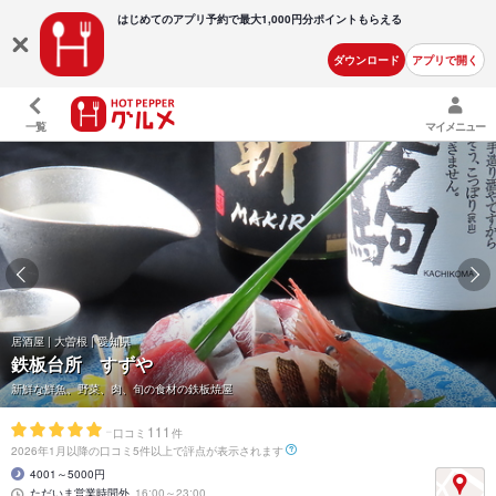
はじめてのアプリ予約で最大
1,000円分ポイントもらえる
ダウンロード
アプリで開く
一覧
マイメニュー
居酒屋 | 大曽根 | 愛知県
鉄板台所 すずや
新鮮な鮮魚、野菜、肉、旬の食材の鉄板焼屋
-
111
口コミ
件
2026年1月以降の口コミ5件以上で評点が表示されます
4001～5000円
ただいま営業時間外
16:00～23:00