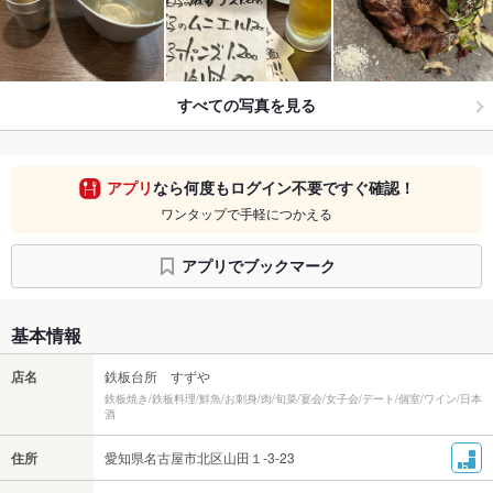
すべての写真を見る
アプリ
なら何度もログイン不要ですぐ確認！
ワンタップで手軽につかえる
アプリでブックマーク
基本情報
店名
鉄板台所 すずや
鉄板焼き/鉄板料理/鮮魚/お刺身/肉/旬菜/宴会/女子会/デート/個室/ワイン/日本
酒
住所
愛知県名古屋市北区山田１-3-23