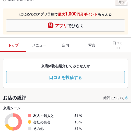
1,000
はじめてのアプリ予約で
最大
円分ポイント
もらえる
アプリ
でひらく
口コミ
トップ
メニュー
店内
写真
111
来店体験を紹介してみませんか
口コミを投稿する
お店の総評
総評について
来店シーン
友人・知人と
51％
会社の宴会
18％
その他
31％