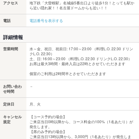
アクセス
地下鉄「大曽根駅」名城線5番出口より徒歩1分！とっても駅か
ら近い隠れ家！！名古屋ドームからも近い！！
電話
電話番号を表示する
詳細情報
営業時間
水～金、祝日、祝前日: 17:00～23:00 （料理L.O. 22:30 ドリン
クL.O. 22:30）
土、日: 16:00～23:00 （料理L.O. 22:30 ドリンクL.O. 22:30）
お席は最大3時間・最終入店は22時とさせていただきます
個室のご利用は2時間半とさせていただきます
お問い合わ
－
せ時間
定休日
月、火
キャンセル
【コース予約の場合】
規定
ご来店当日0時以降から、コース料金の100%（1名あたり）が
発生します。
【席のみ予約の場合】
ご来店当日13時以降から、3,000円（1名あたり）が発生しま