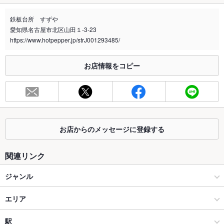
禁煙・喫煙
全席禁煙
店外でのご喫煙は可能です！
鉄板台所 すずや
愛知県名古屋市北区山田１-3-23
喫煙専用室
あり
https://www.hotpepper.jp/strJ001293485/
※2020年4月1日～受動喫煙対策に関する法律が施行されています。正しい情報はお店へお問い
合わせください。
お店情報をコピー
お席
総席数
40席
最大宴会収
40人
容人数
お店からのメッセージに登録する
個室
なし ：2時間半のお席時間になります
関連リンク
座敷
あり
ジャンル
掘りごたつ
あり ：掘りごたつのご用意がございます。
居酒屋
エリア
カウンター
あり ：目の前で焼き上げる鉄板料理を楽しんでいただけるカウ
ンター席です♪
創作
大曽根
駅