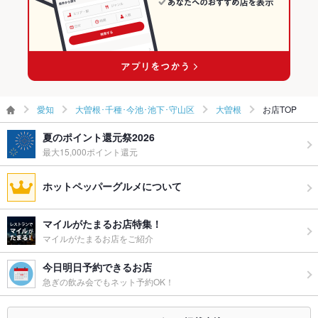
お酒
カクテル充実、焼酎充実、日本酒充実、ワイン充実
お子様連れ
お子様連れOK
ウェディン
－
グパーティ
ー二次会
愛知
大曽根･千種･今池･池下･守山区
大曽根
お店TOP
備考
－
夏のポイント還元祭2026
最大15,000ポイント還元
ホットペッパーグルメについて
マイルがたまるお店特集！
マイルがたまるお店をご紹介
今日明日予約できるお店
急ぎの飲み会でもネット予約OK！