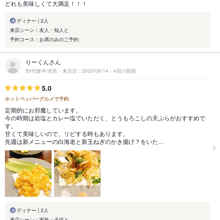
どれも美味しくて大満足！！！
ディナー | 2人
来店シーン：友人・知人と
予約コース：お席のみのご予約
りーくんさん
50代後半/女性・来店日：2025/06/14・4回の投稿
5.0
ホットペッパーグルメで予約
定期的にお邪魔しています。
今の時期は岩塩とカレー塩でいただく、とうもろこしの天ぷらがおすすめで
す。
甘くて美味しいので、リピする時もあります。
先週は新メニューの白海老と新玉ねぎのかき揚げ？をいた…
ディナー | 2人
来店シーン：家族・子供と