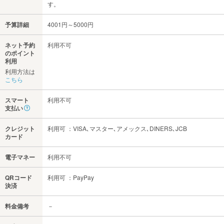
す。
予算詳細
4001円～5000円
ネット予約
利用不可
のポイント
利用
利用方法は
こちら
スマート
利用不可
支払い
クレジット
利用可 ：VISA､マスター､アメックス､DINERS､JCB
カード
電子マネー
利用不可
QRコード
利用可 ：PayPay
決済
料金備考
－