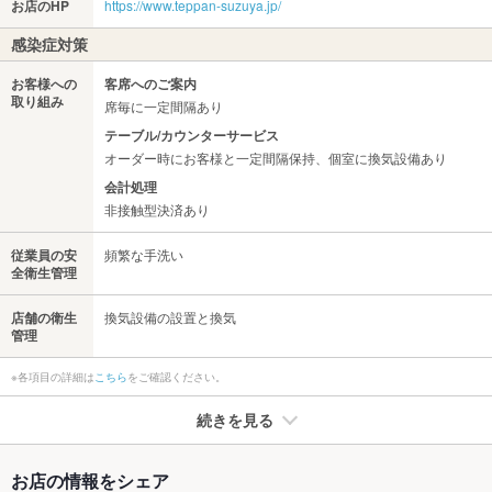
お店のHP
https://www.teppan-suzuya.jp/
感染症対策
お客様への
客席へのご案内
取り組み
席毎に一定間隔あり
テーブル/カウンターサービス
オーダー時にお客様と一定間隔保持、個室に換気設備あり
会計処理
非接触型決済あり
従業員の安
頻繁な手洗い
全衛生管理
店舗の衛生
換気設備の設置と換気
管理
※各項目の詳細は
こちら
をご確認ください。
続きを見る
たばこ
お店の情報をシェア