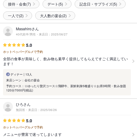
接待・会食(7)
デート(5)
記念日・サプライズ(5)
一人で(2)
大人数の宴会(2)
Masahiroさん
40代前半/男性・来店日：2025/06/27
5.0
ホットペッパーグルメで予約
全部の食事が美味しく、飲み物も素早く提供してもらえてすごく満足してい
ます！
ディナー | 13人
来店シーン：会社の宴会
予約コース：☆ゆったり贅沢コース☆飛騨牛、新鮮刺身5種盛り☆お席3時間・飲み放題
120分7000円(税込)
ひろさん
無回答・来店日：2025/06/26
5.0
ホットペッパーグルメで予約
メニューが豊富で迷ってしまいます