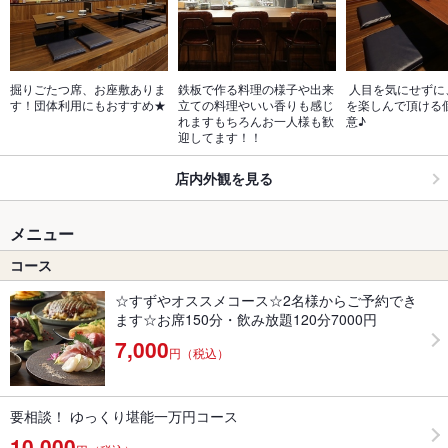
掘りごたつ席、お座敷ありま
鉄板で作る料理の様子や出来
 人目を気にせずに、お食事
す！団体利用にもおすすめ★
立ての料理やいい香りも感じ
を楽しんで頂ける
れますもちろんお一人様も歓
意♪
迎してます！！
店内外観を見る
メニュー
コース
☆すずやオススメコース☆2名様からご予約でき
ます☆お席150分・飲み放題120分7000円
7,000
円（税込）
要相談！ ゆっくり堪能一万円コース
10,000