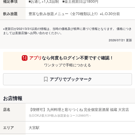
補足事項
■お通し+1人2品制 ■金土祝前日は1800円
飲み放題
豊富な飲み放題メニュー《全70種類以上!!》※L.O.30分前
※更新日が2021/3/31以前の情報は、当時の価格及び税率に基づく情報となります。 価格につき
ましては直接店舗へお問い合わせください。
2026/07/21 更新
アプリ
なら何度もログイン不要ですぐ確認！
ワンタップで手軽につかえる
アプリでブックマーク
お店情報
店名
【喫煙可】九州料理と彩りつくね 完全個室居酒屋 福蔵 大宮店
当日OK♪最大3H飲み放題宴会コース2980円～
エリア
大宮駅