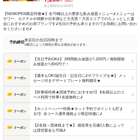
円（税込）
金土祝前日は1800円
【NEWOPEN限定特価★】全70種以上の豊富な飲み放題メニュー♪メニューは
サワー、カクテルや焼酎や日本酒など大充実！大宮エリアでのちょっとした宴
会におすすめのお得プランです♪当日の予約も承りますのでお気軽にお問い合わ
せくださいませ♪
来店日の当日22時まで
予約締切
※曜日によって締切が異なる場合があります。
【当日予約OK♪】 2時間飲み放題が1,200円／無制限飲
クーポン
み放題が1,800円で！
【週末もOK!!誕生日・記念日に♪サプライズを★】 メッ
クーポン
セージ付きデザートプレート無料贈呈★
【幹事様特典★団体予約におすすめ!!】 8名様以上のコ
クーポン
ース利用で幹事1名様無料に♪
【ホットペッパー特典★ネット予約でポイントも貯ま
クーポン
る!!】 全コース通常価格より限定特価に♪
【2名様～団体様まで★】 個室席を完備!!人数によって
クーポン
は貸切宴会も可能♪