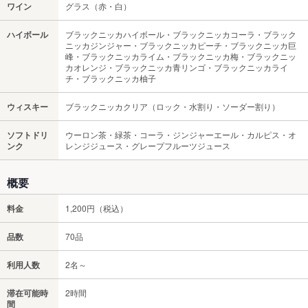
ワイン
グラス（赤・白）
ハイボール
ブラックニッカハイボール・ブラックニッカコーラ・ブラック
ニッカジンジャー・ブラックニッカピーチ・ブラックニッカ巨
峰・ブラックニッカライム・ブラックニッカ梅・ブラックニッ
カオレンジ・ブラックニッカ青リンゴ・ブラックニッカライ
チ・ブラックニッカ柚子
ウィスキー
ブラックニッカクリア（ロック・水割り・ソーダー割り）
ソフトドリ
ウーロン茶・緑茶・コーラ・ジンジャーエール・カルピス・オ
ンク
レンジジュース・グレープフルーツジュース
概要
料金
1,200円（税込）
品数
70品
利用人数
2名～
滞在可能時
2時間
間