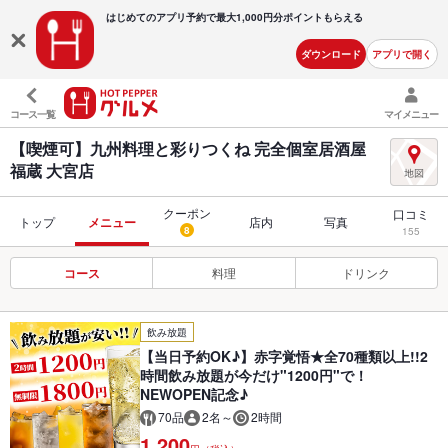
はじめてのアプリ予約で最大
1,000円分ポイントもらえる
ダウンロード
アプリで開く
コース一覧
マイメニュー
【喫煙可】九州料理と彩りつくね 完全個室居酒屋
福蔵 大宮店
クーポン
口コミ
トップ
メニュー
店内
写真
8
155
コース
料理
ドリンク
飲み放題
【当日予約OK♪】赤字覚悟★全70種類以上!!2
時間飲み放題が今だけ"1200円"で！
NEWOPEN記念♪
70品
2名～
2時間
1,200