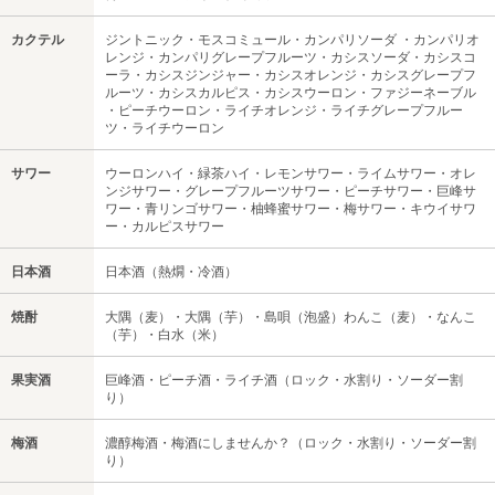
カクテル
ジントニック・モスコミュール・カンパリソーダ ・カンパリオ
レンジ・カンパリグレープフルーツ・カシスソーダ・カシスコ
ーラ・カシスジンジャー・カシスオレンジ・カシスグレープフ
ルーツ・カシスカルピス・カシスウーロン・ファジーネーブル
・ピーチウーロン・ライチオレンジ・ライチグレープフルー
ツ・ライチウーロン
サワー
ウーロンハイ・緑茶ハイ・レモンサワー・ライムサワー・オレ
ンジサワー・グレープフルーツサワー・ピーチサワー・巨峰サ
ワー・青リンゴサワー・柚蜂蜜サワー・梅サワー・キウイサワ
ー・カルピスサワー
日本酒
日本酒（熱燗・冷酒）
焼酎
大隅（麦）・大隅（芋）・島唄（泡盛）わんこ（麦）・なんこ
（芋）・白水（米）
果実酒
巨峰酒・ピーチ酒・ライチ酒（ロック・水割り・ソーダー割
り）
梅酒
濃醇梅酒・梅酒にしませんか？（ロック・水割り・ソーダー割
り）