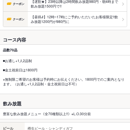
【遅割★】23時以降は2時間飲み放題980円・朝4時まで
クーポン
飲み放題1500円で!!
【昼得♪】12時~17時にご予約いただいたお客様限定!!飲
クーポン
み放題1200円が980円に
コース内容
品数
70品
■お通し+1人2品制
■金土祝前日は1800円
※無制限ご希望のお客様は予約時にお伝えください。1800円でのご案内となり
ます。（お通し+1人2品制・金土祝前日は不可）
飲み放題
豊富な飲み放題メニュー《全70種類以上!!》※L.O.30分前
ビール
樽生ビール・シャンディガフ