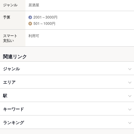
ジャンル
居酒屋
予算
2001～3000円
501～1000円
スマート
利用可
支払い
関連リンク
ジャンル
居酒屋
エリア
和風
大宮駅
駅
大宮・さいたま新都心 × 居酒屋
大宮駅 × 居酒屋
大宮駅
キーワード
大宮・さいたま新都心 × 和風
大宮駅 × 和風
さいたま新都心駅
ランキング
手羽先
からあげ
お茶漬け
馬刺し
モツ煮込み
九州・博多料理
刺身
フライドポテト
焼きそば
つくね
地鶏
鶏皮
もつ鍋
炭火焼