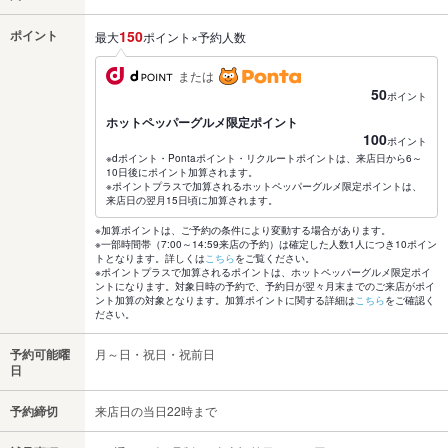
ポイント
150
最大
ポイント×予約人数
または
50
ポイント
ホットペッパーグルメ限定ポイント
100
ポイント
※dポイント・Pontaポイント・リクルートポイントは、来店日から6～
10日後にポイント加算されます。
※ポイントプラスで加算されるホットペッパーグルメ限定ポイントは、
来店日の翌月15日頃に加算されます。
※加算ポイントは、ご予約の条件により変動する場合があります。
※一部時間帯（7:00～14:59来店の予約）は確定した人数1人につき10ポイン
トとなります。詳しくは
こちら
をご覧ください。
※ポイントプラスで加算されるポイントは、ホットペッパーグルメ限定ポイ
ントになります。対象日時の予約で、予約日が翌々月末までのご来店がポイ
ント加算の対象となります。加算ポイントに関する詳細は
こちら
をご確認く
ださい。
予約可能曜
月～日・祝日・祝前日
日
予約締切
来店日の当日22時まで