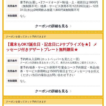
要予約/お通し＋2フードオーダー制/金・土・祝前日は1800円
（無制限不可）/他券・サービス併用不可/12月26日(金)～12月
利用条件
31日(水)は2時間飲み放題 1,800円&無制限不可
なし
有効期限
クーポンの詳細を見る
クーポンを使ってネット予約できます
【週末もOK!!誕生日・記念日に♪サプライズを★】 メ
ッセージ付きデザートプレート無料贈呈★
予約時＆入店時 (ホットペッパーを見たと一言)
提示条件
クーポンの詳細を見るをタップして、表示される画面をご提示ください。
要予約/他券・サービス併用不可/宴会コース予約限定・単品(他
券・サービス併用時)は1500円/前日までにメッセージをお伝え
利用条件
ください/当日の場合はお問い合わせ下さい
なし
有効期限
クーポンの詳細を見る
クーポンを使ってネット予約できます