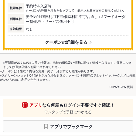
予約時＆入店時
提示条件
クーポンの詳細を見るをタップして、表示される画面をご提示ください。
要予約/土曜日利用不可/個室利用不可/お通し＋2フードオーダ
利用条件
ー制/他券・サービス併用不可
なし
有効期限
クーポンの詳細を見る
※更新日が2021/3/31以前の情報は、当時の価格及び税率に基づく情報となります。価格につき
ましては直接店舗へお問い合わせください。
※クーポンは予告なく内容を変更・終了・延長する可能性があります。
※スクリーンショットや印刷をされた場合を含め、クーポン利用時点でホットペッパーグルメに掲載
がないものはご利用いただけません。
2025/12/25 更新
アプリ
なら何度もログイン不要ですぐ確認！
ワンタップで手軽につかえる
アプリでブックマーク