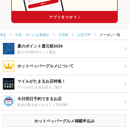
大宮駅 × 焼き鳥・鶏料理
埼玉
大宮・さいたま新都心
大宮駅
お店TOP
クーポン一覧
夏のポイント還元祭2026
最大15,000ポイント還元
ホットペッパーグルメについて
マイルがたまるお店特集！
マイルがたまるお店をご紹介
今日明日予約できるお店
急ぎの飲み会でもネット予約OK！
ホットペッパーグルメ掲載申込み