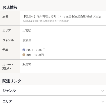
お店情報
店名
【喫煙可】九州料理と彩りつくね 完全個室居酒屋 福蔵 大宮店
当日OK♪最大3H飲み放題宴会コース2980円～
エリア
大宮駅
ジャンル
居酒屋
予算
2001～3000円
501～1000円
スマート
利用可
支払い
関連リンク
ジャンル
居酒屋
エリア