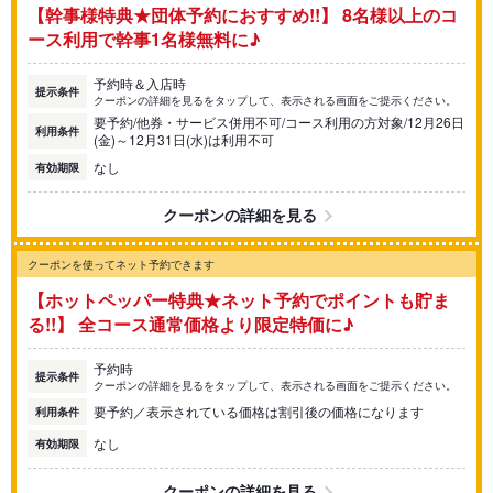
【幹事様特典★団体予約におすすめ!!】 8名様以上のコ
ース利用で幹事1名様無料に♪
予約時＆入店時
提示条件
クーポンの詳細を見るをタップして、表示される画面をご提示ください。
要予約/他券・サービス併用不可/コース利用の方対象/12月26日
利用条件
(金)～12月31日(水)は利用不可
なし
有効期限
クーポンの詳細を見る
クーポンを使ってネット予約できます
【ホットペッパー特典★ネット予約でポイントも貯ま
る!!】 全コース通常価格より限定特価に♪
予約時
提示条件
クーポンの詳細を見るをタップして、表示される画面をご提示ください。
要予約／表示されている価格は割引後の価格になります
利用条件
なし
有効期限
クーポンの詳細を見る