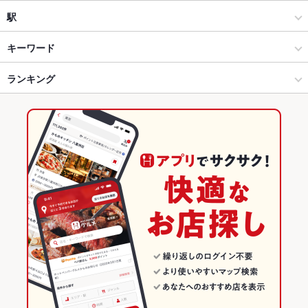
和風
大宮駅
駅
大宮・さいたま新都心 × 居酒屋
大宮駅 × 居酒屋
大宮駅
キーワード
大宮・さいたま新都心 × 和風
大宮駅 × 和風
さいたま新都心駅
ランキング
手羽先
からあげ
お茶漬け
馬刺し
モツ煮込み
九州・博多料理
刺身
フライドポテト
焼きそば
つくね
地鶏
鶏皮
もつ鍋
炭火焼
大宮駅 × 居酒屋
大宮駅 × 和食
東大宮駅
埼玉のグルメランキング
デザート
たこ焼き
大宮駅 × 和風
大宮駅 × 焼き鳥・鶏料理
埼玉の居酒屋ランキング
和食
埼玉
大宮・さいたま新都心のグルメランキング
焼き鳥・鶏料理
埼玉 × 居酒屋
大宮・さいたま新都心の居酒屋ランキング
大宮・さいたま新都心 × 和食
埼玉 × 和風
大宮駅のグルメランキング
大宮・さいたま新都心 × 焼き鳥・鶏料理
埼玉 × 和食
大宮駅の居酒屋ランキング
大宮駅 × 和食
埼玉 × 焼き鳥・鶏料理