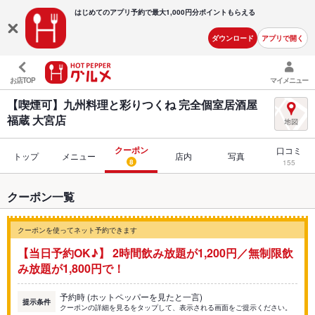
はじめてのアプリ予約で最大
1,000円分ポイントもらえる
ダウンロード
アプリで開く
お店TOP
マイメニュー
【喫煙可】九州料理と彩りつくね 完全個室居酒屋
福蔵 大宮店
クーポン
口コミ
トップ
メニュー
店内
写真
8
155
クーポン一覧
クーポンを使ってネット予約できます
【当日予約OK♪】 2時間飲み放題が1,200円／無制限飲
み放題が1,800円で！
予約時 (ホットペッパーを見たと一言)
提示条件
クーポンの詳細を見るをタップして、表示される画面をご提示ください。