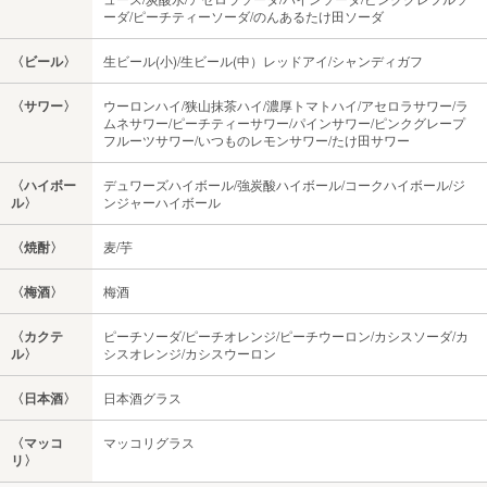
ーダ/ピーチティーソーダ/のんあるたけ田ソーダ
〈ビール〉
生ビール(小)/生ビール(中）レッドアイ/シャンディガフ
〈サワー〉
ウーロンハイ/狭山抹茶ハイ/濃厚トマトハイ/アセロラサワー/ラ
ムネサワー/ピーチティーサワー/パインサワー/ピンクグレープ
フルーツサワー/いつものレモンサワー/たけ田サワー
〈ハイボー
デュワーズハイボール/強炭酸ハイボール/コークハイボール/ジ
ル〉
ンジャーハイボール
〈焼酎〉
麦/芋
〈梅酒〉
梅酒
〈カクテ
ピーチソーダ/ピーチオレンジ/ピーチウーロン/カシスソーダ/カ
ル〉
シスオレンジ/カシスウーロン
〈日本酒〉
日本酒グラス
〈マッコ
マッコリグラス
リ〉