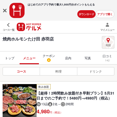
はじめてのアプリ予約で最大
1,000円分ポイントもらえる
ダウンロード
アプリで開く
コース一覧
マイメニュー
焼肉ホルモンたけ田 赤羽店
クーポン
口コミ
トップ
メニュー
店内
写真
4
142
コース
料理
ドリンク
飲み放題
【超得！2時間飲み放題付き早割プラン】5月31
日までのご予約で！5480円→4980円（税込）
13品
2名～
2時間
4,980
円（税込）