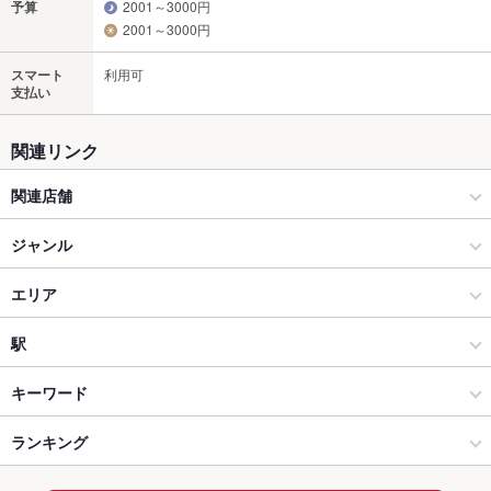
予算
2001～3000円
2001～3000円
スマート
利用可
支払い
関連リンク
関連店舗
大宮焼肉ホルモンたけ田
ジャンル
北戸田焼肉ホルモンたけ田
焼肉・ホルモン
エリア
仙台 焼肉 ホルモン たけ田 青葉通店
焼肉
赤羽
駅
卓上レモンサワー飲み放題 焼肉ホルモンたけ田 札幌駅前店
赤羽・王子・十条 × 焼肉・ホルモン
赤羽 × 焼肉・ホルモン
赤羽駅
キーワード
蛇口からレモンサワー 茅ヶ崎焼肉ホルモンたけ田
赤羽・王子・十条 × 焼肉
赤羽 × 焼肉
赤羽岩淵駅
ランキング
にんにく料理
ソーセージ
すき焼き
レバー
杏仁豆腐
牛タン
ビビンバ
冷麺
ケーキ
パフェ
デザート
チーズケーキ
辻堂焼肉ホルモン ニューたけ田
赤羽駅 × 焼肉・ホルモン
東京
東京のグルメランキング