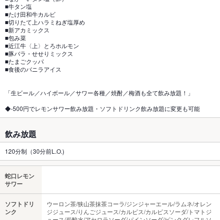
■牛タン塩
■たけ田和牛カルビ
■切りたて上ハラミねぎ塩厚め
■新アカミックス
■包み菜
■近江牛〈上〉とろホルモン
■豚バラ・せせりミックス
■たまごクッパ
■食後のバニラアイス
「生ビール／ハイボール／サワー各種／焼酎／梅酒も全て飲み放題！」
◆-500円でレモンサワー飲み放題・ソフトドリンク飲み放題に変更も可能
飲み放題
120分制（30分前L.O.)
蛇口レモン
サワー
ソフトドリ
ウーロン茶/狭山茶抹茶コーラ/ジンジャーエール/ラムネ/オレン
ンク
ジジュース/りんごジュース/カルピス/カルピスソーダ/トマトジ
ュース/炭酸水/アセロラソーダ/パインソーダ/ピンクグレフルソ