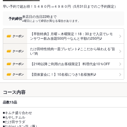
早い予約で超お得！５４８０円→４９８０円（5月31日までのご予約限定）
来店日の当日22時まで
予約締切
※曜日によって締切が異なる場合があります。
【早割特典】月曜～木曜限定！18：30まで入店でレモ
クーポン
ンサワー飲み放題500円⇒なんと半額の250円♪
たけ田特性焼肉一皿プレゼント♪ここだから味わえる”旨
クーポン
い”肉
【21時以降ご利用のお客様限定】 料理代金10％OFF
クーポン
【団体宴会に！】10名様につき1名様無料♪
クーポン
コース内容
品数
13品
■キムチ盛り合わせ
■もやしナムル
■たけ田サラダ
■ながーいタン塩（豚）