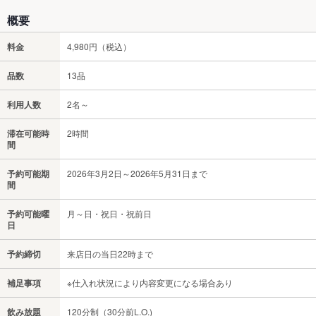
概要
料金
4,980円（税込）
品数
13品
利用人数
2名～
滞在可能時
2時間
間
予約可能期
2026年3月2日～2026年5月31日まで
間
予約可能曜
月～日・祝日・祝前日
日
予約締切
来店日の当日22時まで
補足事項
※仕入れ状況により内容変更になる場合あり
飲み放題
120分制（30分前L.O.)