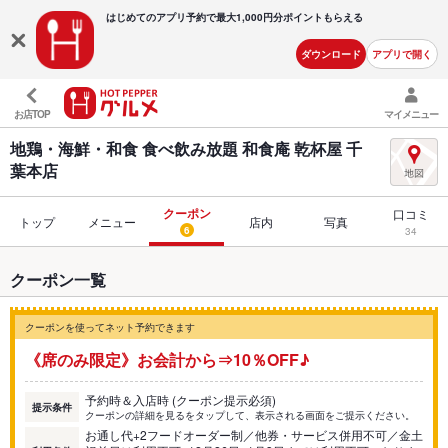
はじめてのアプリ予約で最大
1,000円分ポイントもらえる
ダウンロード
アプリで開く
お店TOP
マイメニュー
地鶏・海鮮・和食 食べ飲み放題 和食庵 乾杯屋 千
葉本店
クーポン
口コミ
トップ
メニュー
店内
写真
6
34
クーポン一覧
クーポンを使ってネット予約できます
《席のみ限定》お会計から⇒10％OFF♪
予約時＆入店時 (クーポン提示必須)
提示条件
クーポンの詳細を見るをタップして、表示される画面をご提示ください。
お通し代+2フードオーダー制／他券・サービス併用不可／金土