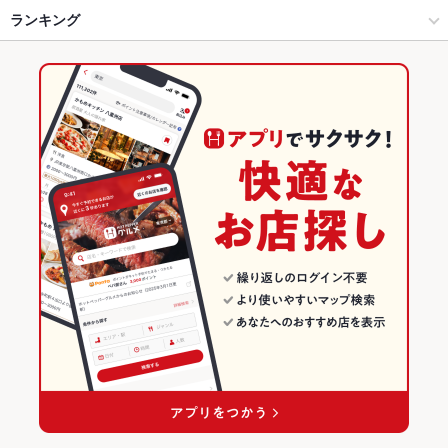
千葉・稲毛 × 和風
千葉駅 × 和風
千葉中央駅
ランキング
卵焼き
からあげ
お茶漬け
馬刺し
塩辛
カキ料理・オイスター
ローストビーフ
フライドポテト
そば
天ぷら
地鶏
鶏皮
もつ鍋
葭川公園駅 × 居酒屋
千葉駅 × 和食
葭川公園駅
千葉のグルメランキング
水炊き
デザート
葭川公園駅 × 和風
千葉駅 × 和食全般
千葉の居酒屋ランキング
和食
千葉
千葉・稲毛のグルメランキング
和食全般
千葉 × 居酒屋
千葉・稲毛の居酒屋ランキング
千葉・稲毛 × 和食
千葉 × 和風
千葉駅のグルメランキング
千葉・稲毛 × 和食全般
千葉 × 和食
千葉駅の居酒屋ランキング
葭川公園駅 × 和食
千葉 × 和食全般
葭川公園駅 × 和食全般