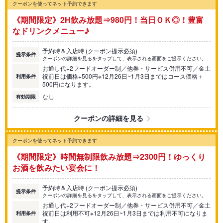
クーポンを使ってネット予約できます
《期間限定》2H飲み放題⇒980円！当日ＯＫ◎！豊富
なドリンクメニュー♪
予約時＆入店時 (クーポン提示必須)
提示条件
クーポンの詳細を見るをタップして、表示される画面をご提示ください。
お通し代+2フードオーダー制／他券・サービス併用不可／金土
祝前日は価格+500円※12月26日~1月3日まではコース価格＋
利用条件
500円になります。
なし
有効期限
クーポンの詳細を見る
クーポンを使ってネット予約できます
《期間限定》時間無制限飲み放題⇒2300円！ゆっくり
お酒を飲みたい宴会に！
予約時＆入店時 (クーポン提示必須)
提示条件
クーポンの詳細を見るをタップして、表示される画面をご提示ください。
お通し代+2フードオーダー制／他券・サービス併用不可／金土
祝前日は利用不可※12月26日~1月3日までは利用不可になりま
利用条件
す。