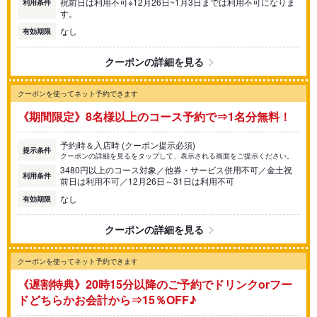
祝前日は利用不可※12月26日~1月3日までは利用不可になりま
利用条件
す。
なし
有効期限
クーポンの詳細を見る
クーポンを使ってネット予約できます
《期間限定》8名様以上のコース予約で⇒1名分無料！
予約時＆入店時 (クーポン提示必須)
提示条件
クーポンの詳細を見るをタップして、表示される画面をご提示ください。
3480円以上のコース対象／他券・サービス併用不可／金土祝
利用条件
前日は利用不可／12月26日～31日は利用不可
なし
有効期限
クーポンの詳細を見る
クーポンを使ってネット予約できます
《遅割特典》20時15分以降のご予約でドリンクorフー
ドどちらかお会計から⇒15％OFF♪