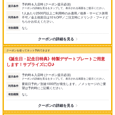
予約時＆入店時 (クーポン提示必須)
提示条件
クーポンの詳細を見るをタップして、表示される画面をご提示ください。
1人あたり2500円以上ご利用時のみ適用／他券・サービス併用
不可／金土祝前日は10％OFF／ご注文時にドリンク・フードど
利用条件
ちらかお伝えください。
なし
有効期限
クーポンの詳細を見る
クーポンを使ってネット予約できます
《誕生日・記念日特典》特製デザートプレートご用意
します！サプライズに◎♪
予約時＆入店時 (クーポン提示必須)
提示条件
クーポンの詳細を見るをタップして、表示される画面をご提示ください。
要前日予約／別途1000円が発生します。／メッセージのご要
利用条件
望は予約時にご記載ください。
なし
有効期限
クーポンの詳細を見る