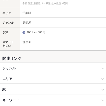
千葉 個室 居酒屋 食べ放題 飲み放題 3時間
エリア
千葉駅
ジャンル
居酒屋
予算
3001～4000円
スマート
利用可
支払い
関連リンク
ジャンル
居酒屋
エリア
和風
千葉駅
駅
千葉・稲毛 × 居酒屋
千葉駅 × 居酒屋
千葉駅
キーワード