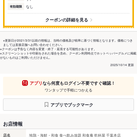
なし
有効期限
クーポンの詳細を見る
※更新日が2021/3/31以前の情報は、当時の価格及び税率に基づく情報となります。価格につき
ましては直接店舗へお問い合わせください。
※クーポンは予告なく内容を変更・終了・延長する可能性があります。
※スクリーンショットや印刷をされた場合を含め、クーポン利用時点でホットペッパーグルメに掲載
がないものはご利用いただけません。
2025/10/14 更新
アプリ
なら何度もログイン不要ですぐ確認！
ワンタップで手軽につかえる
アプリでブックマーク
お店情報
店名
地鶏・海鮮・和食 食べ飲み放題 和食庵 乾杯屋 千葉本店