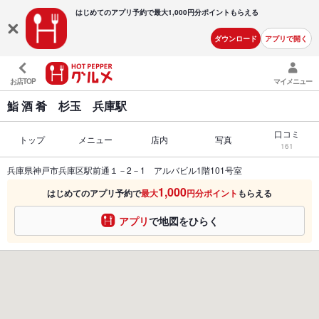
はじめてのアプリ予約で最大
1,000円分ポイントもらえる
ダウンロード
アプリで開く
お店TOP
マイメニュー
鮨 酒 肴 杉玉 兵庫駅
口コミ
トップ
メニュー
店内
写真
161
兵庫県神戸市兵庫区駅前通１－2－1 アルバビル1階101号室
1,000
はじめてのアプリ予約で
最大
円分ポイント
もらえる
アプリ
で地図をひらく