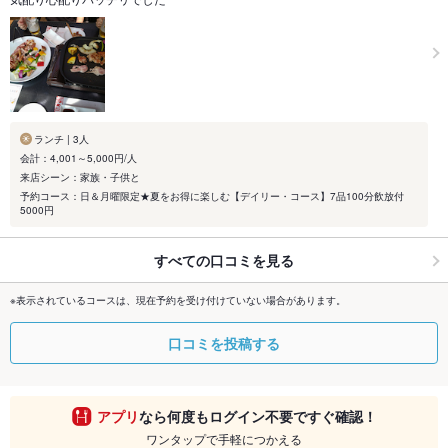
ランチ | 3人
会計：4,001～5,000円/人
来店シーン：家族・子供と
予約コース：日＆月曜限定★夏をお得に楽しむ【デイリー・コース】7品100分飲放付
5000円
すべての口コミを見る
※表示されているコースは、現在予約を受け付けていない場合があります。
口コミを投稿する
アプリ
なら何度もログイン不要ですぐ確認！
ワンタップで手軽につかえる