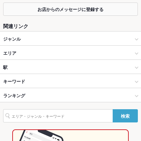
カウンター
なし
お店からのメッセージに登録する
ソファー
なし
関連リンク
テラス席
なし
ジャンル
貸切
貸切不可
ダイニングバー・バル
エリア
夜景がきれ
あり
いなお席
ビアホール
旭川市中心部
駅
設備
旭川 × ダイニングバー・バル
旭川市中心部 × ダイニングバー・バル
旭川駅
キーワード
Wi-Fi
なし
旭川 × ビアホール
旭川市中心部 × ビアホール
ランキング
エビ料理
フライドポテト
ジンギスカン
バリアフリ
なし ：車椅子対応可能でございます。
ー
旭川駅 × ダイニングバー・バル
旭川市中心部 × 焼肉・ホルモン
北海道のグルメランキング
検索
駐車場
なし ：近隣駐車場をご利用ください。
旭川駅 × ビアホール
旭川市中心部 × 焼肉
北海道のダイニングバー・バルランキング
その他設備
店内BGM・夜間照明・屋根付き全天候型ビアガーデンです。
焼肉・ホルモン
北海道
北海道のビアホールランキング