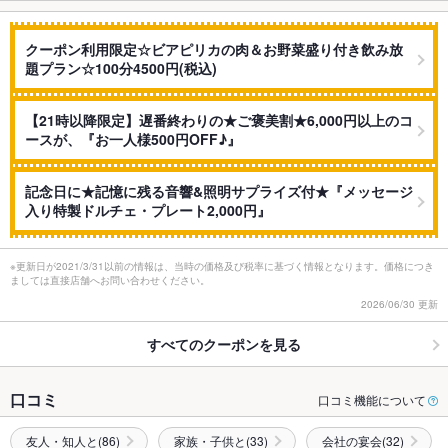
クーポン利用限定☆ビアピリカの肉＆お野菜盛り付き飲み放
題プラン☆100分4500円(税込)
【21時以降限定】遅番終わりの★ご褒美割★6,000円以上のコ
ースが、『お一人様500円OFF♪』
記念日に★記憶に残る音響&照明サプライズ付★『メッセージ
入り特製ドルチェ・プレート2,000円』
※更新日が2021/3/31以前の情報は、当時の価格及び税率に基づく情報となります。価格につき
ましては直接店舗へお問い合わせください。
2026/06/30 更新
すべてのクーポンを見る
口コミ
口コミ機能について
友人・知人と(86)
家族・子供と(33)
会社の宴会(32)