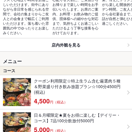
しいただけます。街中にあり
お帰りまで楽しい時間をお手
がら楽しむ開放的
ながら非日常を感じられる空
伝いいたします。お席のご案
デン時間。ご友人
間で、会社の集まりからご友
内、お料理・お飲み物のご提
から会社宴会まで
人との会食まで幅広くご利用
供、団体様への細やかな対応
話が自然と弾むひ
いただけます。落ち着いた雰
まで、気持ちよくお過ごしい
過ごしください。
囲気の中でゆったりとお楽し
ただけるよう丁寧な接客を心
みください。
がけております。
店内外観を見る
メニュー
コース
クーポン利用限定☆特上生ラム含む厳選肉５種
＆野菜盛り付き飲み放題プラン☆100分4500円
(税込)
4,500
円（税込）
日＆月曜限定★夏をお得に楽しむ【デイリー・
コース】7品100分飲放付5000円
5,000
円（税込）