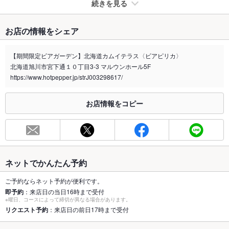
続きを見る
たばこ
お店の情報をシェア
禁煙・喫煙
全席禁煙
喫煙スペースをご用意しております。
【期間限定ビアガーデン】北海道カムイテラス〈ビアピリカ〉
北海道旭川市宮下通１０丁目3-3 マルウンホール5F
喫煙専用室
あり
https://www.hotpepper.jp/strJ003298617/
※2020年4月1日～受動喫煙対策に関する法律が施行されています。正しい情報はお店へお問い
合わせください。
お店情報をコピー
お席
総席数
130席
最大宴会収
130人
容人数
ネットでかんたん予約
個室
なし
ご予約ならネット予約が便利です。
即予約
：来店日の当日16時まで受付
※曜日、コースによって締切が異なる場合があります。
座敷
なし
リクエスト予約
：来店日の前日17時まで受付
掘りごたつ
なし