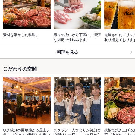
素材を活かした料理。
素材の扱いから丁寧に。清潔
厳選されたドリン
な厨房で仕込みます。
取り揃えておりま
料理を見る
こだわりの空間
吹き抜けの開放感ある屋上テ
スタッフ一人ひとりが笑顔と
鉄板で焼き上げる
ラスで心地よい時間をお過ご
心配りを大切に、ご来店から
菜、冷えたドリン