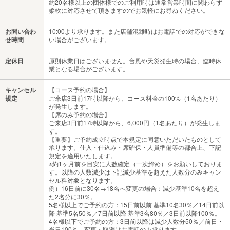
約20名様以上の団体様でのご利用時は通常営業時間に関わらず
柔軟に対応させて頂きますのでお気軽にお尋ねください。
お問い合わ
10:00より承ります。また店舗混雑時はお電話での対応ができな
せ時間
い場合がございます。
定休日
原則休業日はございません。台風や天災発生時の場合、臨時休
業となる場合がございます。
キャンセル
【コース予約の場合】
規定
ご来店3日前17時以降から、コース料金の100%（1名あたり）
が発生します。
【席のみ予約の場合】
ご来店3日前17時以降から、6,000円（1名あたり）が発生しま
す。
【重要】ご予約成立時点で本規定に同意いただいたものとして
承ります。仕入・仕込み・席確保・人員準備等の都合上、下記
規定を適用いたします。
※約1ヶ月前を目安に人数確定（一次締め）をお願いしておりま
す。以降の人数減少は下記減少基準を超えた人数分のみキャン
セル料対象となります。
例）16日前に30名→18名へ変更の場合：減少基準10名を超え
た2名分に30％。
5名様以上でご予約の方：15日前以前 基準10名30％／14日前以
降 基準5名50％／7日前以降 基準3名80％／3日前以降100％。
4名様以下でご予約の方：3日前以降は減少人数分50％／前日・
当日100％。変更・取消はお電話のみ承ります。