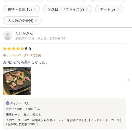
接待・会食(10)
記念日・サプライズ(7)
デート(5)
大人数の宴会(4)
たいがさん
20代前半/男性・来店日：2026/08/04
5.0
ホットペッパーグルメで予約
お肉がとても美味しかった。
ディナー | 9人
会計：4,001～5,000円/人
来店シーン：友人・知人と
予約コース：20:15以降限定★夜遅パーティーをお得に楽しむ【ミッドナイト・コース】
7品100分飲放付5000円