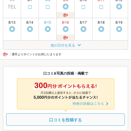
TEL
□
□
◎
□
□
◎
8/13
8/14
8/15
8/16
8/17
8/18
8/19
◎
◎
◎
◎
◎
◎
◎
8/20
8/21
8/22
8/23
8/24
8/25
8/26
他の日付を見る
◎
□
□
◎
□
□
□
：通常よりポイントがお得にたまります
8/27
8/28
8/29
8/30
8/31
9/1
9/2
口コミ&写真の投稿・掲載で
□
□
□
◎
□
□
□
9/3
9/4
9/5
9/6
9/7
9/8
9/9
□
□
□
□
□
□
□
口コミを投稿する