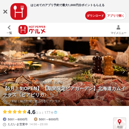
はじめてのアプリ予約で最大
1,000円分ポイントもらえる
ダウンロード
アプリで開く
一覧
マイメニュー
ダイニングバー・バル | 旭川市中心部 | 北海道
【5月上旬OPEN】
【期間限定ビアガーデン】北海道カムイ
テラス〈ビアピリカ〉
シェフ常駐｜味と空間で選ばれるビアテラス
4.6
177
口コミ
件
5001～6000円
5001～6000円
ただいま営業中
14:00～23:00