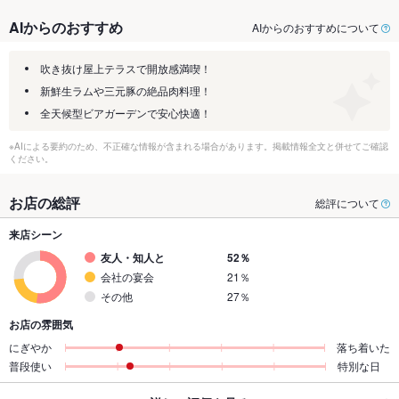
AIからのおすすめ
AIからのおすすめについて
吹き抜け屋上テラスで開放感満喫！
新鮮生ラムや三元豚の絶品肉料理！
全天候型ビアガーデンで安心快適！
※AIによる要約のため、不正確な情報が含まれる場合があります。掲載情報全文と併せてご確認
ください。
お店の総評
総評について
来店シーン
友人・知人と
52％
会社の宴会
21％
その他
27％
お店の雰囲気
にぎやか
落ち着いた
普段使い
特別な日