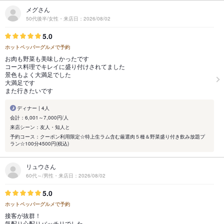
メグさん
50代後半/女性・来店日：2026/08/02
5.0
ホットペッパーグルメで予約
お肉も野菜も美味しかったです
コース料理でキレイに盛り付けされてました
景色もよく大満足でした
大満足です
また行きたいです
ディナー | 4人
会計：6,001～7,000円/人
来店シーン：友人・知人と
予約コース：クーポン利用限定☆特上生ラム含む厳選肉５種＆野菜盛り付き飲み放題プ
ラン☆100分4500円(税込)
リュウさん
60代～/男性・来店日：2026/08/02
5.0
ホットペッパーグルメで予約
接客が抜群！
気配り心配りバッチリでした