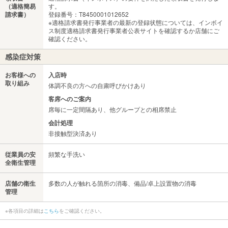
（適格簡易
す。
請求書）
登録番号：T8450001012652
※適格請求書発行事業者の最新の登録状態については、インボイ
ス制度適格請求書発行事業者公表サイトを確認するか店舗にご
確認ください。
感染症対策
お客様への
入店時
取り組み
体調不良の方への自粛呼びかけあり
客席へのご案内
席毎に一定間隔あり、他グループとの相席禁止
会計処理
非接触型決済あり
従業員の安
頻繁な手洗い
全衛生管理
店舗の衛生
多数の人が触れる箇所の消毒、備品/卓上設置物の消毒
管理
※各項目の詳細は
こちら
をご確認ください。