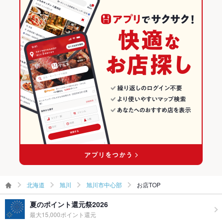
その他
焼肉
北海道 × ダイニングバー・バル
旭川のグルメランキング
飲み放題
あり
旭川 × 焼肉・ホルモン
北海道 × ビアホール
旭川のダイニングバー・バルランキング
食べ放題
なし
旭川 × 焼肉
北海道 × 焼肉・ホルモン
旭川のビアホールランキング
お酒
カクテル充実、焼酎充実、日本酒充実、ワイン充実
お子様連れ
お子様連れOK ：ご予約時に必ずお伝えください。※状況により
旭川駅 × 焼肉・ホルモン
北海道 × 焼肉
旭川市中心部のグルメランキング
お断りする場合もございます。予めご了承ください。
旭川駅 × 焼肉
旭川市中心部のダイニングバー・バルランキング
ウェディン
各種ご相談承ります。
グパーティ
ー二次会
旭川市中心部のビアホールランキング
お祝い・サ
可
プライズ対
応
備考
団体様ご予約などお電話にて承りますのでどうぞお気軽にお問
北海道
旭川
旭川市中心部
お店TOP
い合わせくださいませ。
夏のポイント還元祭2026
最大15,000ポイント還元