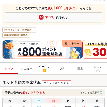
1,000
はじめてのアプリ予約で
最大
円分ポイント
もらえる
アプリ
でひらく
ポイントプラス
対象店
適格請求書発行事業者
クーポン
口コミ
トップ
メニュー
店内
写真
3
177
ネット予約の空席状況
ポイントがつかえる
予約人数分の
ポイントがたまる
ポイント注意事項
木
金
土
日
月
火
水
8/6
8/7
8/8
8/9
8/10
8/11
8/12