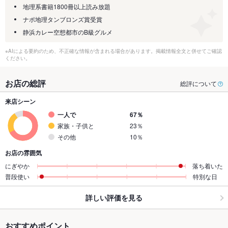
地理系書籍1800冊以上読み放題
ナポ地理タンブロンズ賞受賞
静浜カレー空想都市のB級グルメ
※AIによる要約のため、不正確な情報が含まれる場合があります。掲載情報全文と併せてご確認
ください。
お店の総評
総評について
来店シーン
一人で
67％
家族・子供と
23％
その他
10％
お店の雰囲気
にぎやか
落ち着いた
普段使い
特別な日
詳しい評価を見る
おすすめポイント