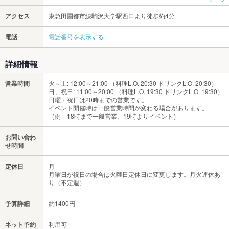
アクセス
東急田園都市線駒沢大学駅西口より徒歩約4分
電話
電話番号を表示する
詳細情報
営業時間
火～土: 12:00～21:00 （料理L.O. 20:30 ドリンクL.O. 20:30）
日、祝日: 11:00～20:00 （料理L.O. 19:30 ドリンクL.O. 19:30）
日曜・祝日は20時までの営業です。
イベント開催時は一般営業時間が変わる場合があります。
（例 18時まで一般営業、19時よりイベント）
お問い合わ
－
せ時間
定休日
月
月曜日が祝日の場合は火曜日定休日に変更します。月火連休あ
り（不定週）
予算詳細
約1400円
ネット予約
利用可