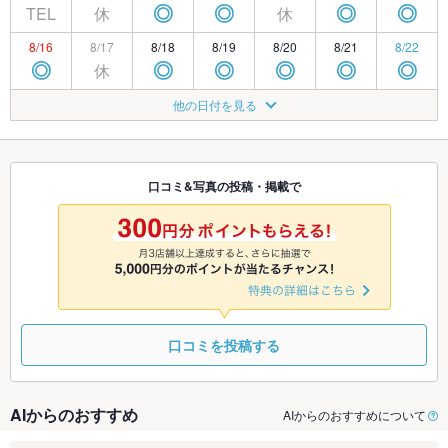
TEL
休
休
◎
◎
◎
◎
8/16
8/17
8/18
8/19
8/20
8/21
8/22
休
◎
◎
◎
◎
◎
◎
8/23
8/24
8/25
8/26
8/27
8/28
8/29
他の日付を見る
休
◎
◎
◎
◎
◎
◎
8/30
8/31
9/1
9/2
9/3
9/4
9/5
休
◎
◎
◎
◎
◎
◎
口コミ&写真の投稿・掲載で
9/6
9/7
9/8
9/9
9/10
9/11
9/12
休
◎
◎
◎
◎
◎
◎
口コミを投稿する
AIからのおすすめ
AIからのおすすめについて