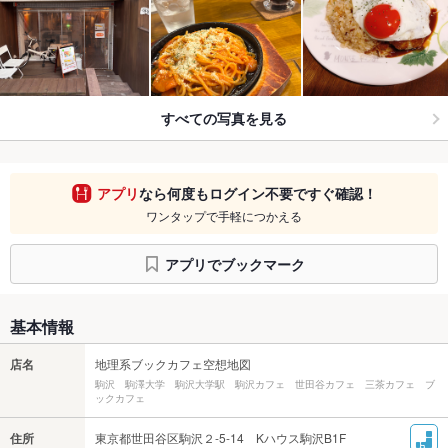
すべての写真を見る
アプリ
なら何度もログイン不要ですぐ確認！
ワンタップで手軽につかえる
アプリでブックマーク
基本情報
店名
地理系ブックカフェ空想地図
駒沢 駒澤大学 駒沢大学駅 駒沢カフェ 世田谷カフェ 三茶カフェ ブ
ックカフェ
住所
東京都世田谷区駒沢２-5-14 Kハウス駒沢B1F