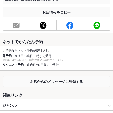
※2020年4月1日～受動喫煙対策に関する法律が施行されています。正しい情報はお店へお問い
合わせください。
お店情報をコピー
お席
総席数
20席(2席は屋外のため悪天候時は使用できません)
最大宴会収
20人
容人数
ネットでかんたん予約
個室
なし
ご予約ならネット予約が便利です。
即予約
：来店日の当日19時まで受付
座敷
なし
※曜日、コースによって締切が異なる場合があります。
リクエスト予約
：来店日の3日前まで受付
掘りごたつ
なし
カウンター
あり
お店からのメッセージに登録する
ソファー
なし
関連リンク
テラス席
なし
ジャンル
貸切
貸切可