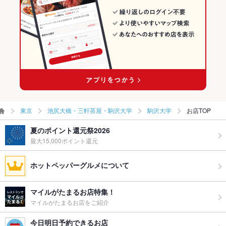
お子様連れ
お子様連れ歓迎
ウェディン
－
グパーティ
ー二次会
お祝い・サ
可
プライズ対
応
ライブショ
あり
東京
池尻大橋・三軒茶屋・駒沢大学
駒沢大学
お店TOP
ー
夏のポイント還元祭2026
備考
－
最大15,000ポイント還元
ホットペッパーグルメについて
マイルがたまるお店特集！
マイルがたまるお店をご紹介
今日明日予約できるお店