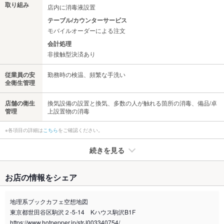
取り組み
店内に消毒液設置
テーブル/カウンターサービス
モバイルオーダーによる注文
会計処理
非接触型決済あり
従業員の安
勤務時の検温、頻繁な手洗い
全衛生管理
店舗の衛生
換気設備の設置と換気、多数の人が触れる箇所の消毒、備品/卓
管理
上設置物の消毒
※各項目の詳細は
こちら
をご確認ください。
続きを見る
たばこ
お店の情報をシェア
禁煙・喫煙
全席禁煙
地理系ブックカフェ空想地図
喫煙専用室
なし
東京都世田谷区駒沢２-5-14 Kハウス駒沢B1F
https://www.hotpepper.jp/strJ003340754/