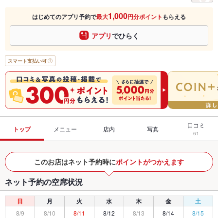
1,000
はじめてのアプリ予約で
最大
円分ポイント
もらえる
アプリ
でひらく
スマート支払い可
口コミ
トップ
メニュー
店内
写真
61
このお店はネット予約時に
ポイントがつかえます
ネット予約の空席状況
日
月
火
水
木
金
土
8/9
8/10
8/11
8/12
8/13
8/14
8/15