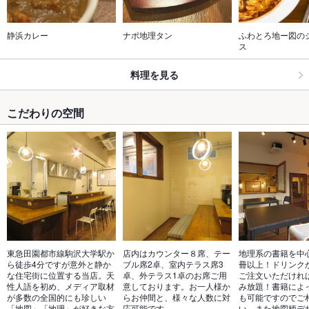
静浜カレー
ナポ地理タン
ふわとろ地ー図の
ス
料理を見る
こだわりの空間
東急田園都市線駒沢大学駅か
店内はカウンター８席、テー
地理系の書籍を中心
ら徒歩4分ですが意外と静か
ブル席2卓、室内テラス席3
冊以上！ドリンク
な住宅街に位置する当店。天
卓、外テラス1卓のお席ご用
ご注文いただけれ
性人語を初め、メディア取材
意しております。お一人様か
み放題！書籍によ
が多数の全国的にも珍しい
らお仲間と、様々な人数に対
も可能ですのでご
「地図」「地理」が好きな方
応可能です。
い。また地図柄デ