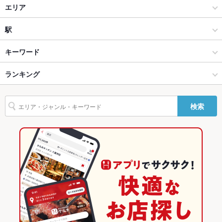
カフェ・スイーツ
エリア
設備
Wi-Fi
あり
カフェ
駒沢大学
駅
バリアフリ
なし ：店内段差が多いです
池尻大橋・三軒茶屋・駒沢大学 × カフェ・スイーツ
駒沢大学 × カフェ・スイーツ
駒沢大学駅
キーワード
ー
池尻大橋・三軒茶屋・駒沢大学 × カフェ
駒沢大学 × カフェ
松陰神社前駅
ランキング
卵焼き
フライドポテト
ソーセージ
チョリソー
ハンバーグ
オムライス
駐車場
なし ：近隣の有料駐車（駐輪）場をご利用ください。
パスタ
ペペロンチーノ
ケーキ
フレンチトースト
パフェ
サンドイッチ
TV・プロジ
あり
駒沢大学駅 × カフェ・スイーツ
東京
若林駅
東京のグルメランキング
ェクタ
検索
豚焼肉
駒沢大学駅 × カフェ
東京 × カフェ・スイーツ
東京のカフェ・スイーツランキング
英語メニュ
あり
ー
東京 × カフェ
池尻大橋・三軒茶屋・駒沢大学のグルメランキング
その他設備
充電可能 Wifiあり（鍵付Wi-Fiあり） ブランケット テラス
席にも冷暖房完備。
駒沢大学のグルメランキング
その他
飲み放題
あり ：2時間貸切コース、10名様以上限定
食べ放題
なし