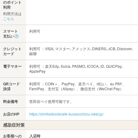
のポイント
利用
利用方法は
こちら
スマート
利用可
支払い
クレジット
利用可 ：VISA､マスター､アメックス､DINERS､JCB､Discover､
カード
銀聯
電子マネー
利用可 ：楽天Edy､Suica､PASMO､ICOCA､iD､QUICPay､
ApplePay
QRコード
利用可 ：COIN＋、PayPay、楽天ペイ、d払い、au PAY、
決済
FamiPay、支付宝（Alipay）、微信支付（WeChat Pay）
料金備考
世田谷ペイ使用可能です。
お店のHP
https://chirikeibookcafe-kuusouchizu.owst.jp/
感染症対策
お客様への
入店時