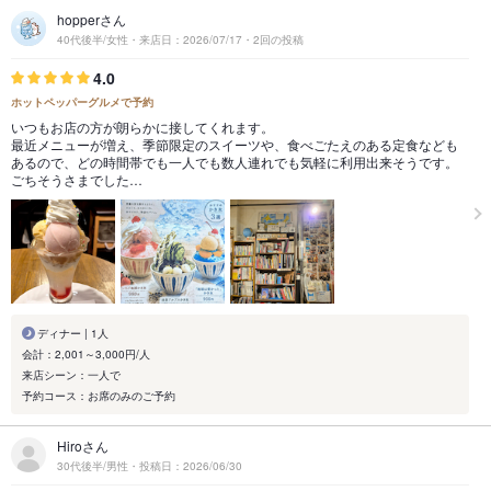
hopperさん
40代後半/女性・来店日：2026/07/17・2回の投稿
4.0
ホットペッパーグルメで予約
いつもお店の方が朗らかに接してくれます。
最近メニューが増え、季節限定のスイーツや、食べごたえのある定食なども
あるので、どの時間帯でも一人でも数人連れでも気軽に利用出来そうです。
ごちそうさまでした…
ディナー | 1人
会計：2,001～3,000円/人
来店シーン：一人で
予約コース：お席のみのご予約
Hiroさん
30代後半/男性・投稿日：2026/06/30