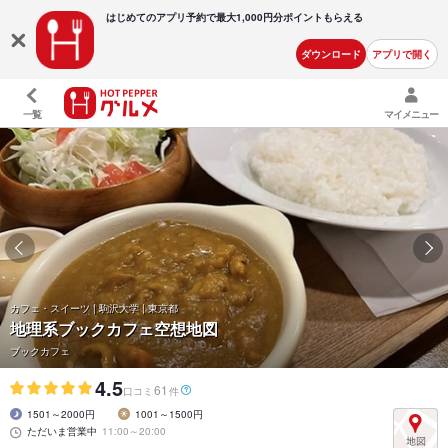
はじめてのアプリ予約で最大
1,000円分ポイントもらえる
ダウンロード
アプリで開く
一覧
マイメニュー
カフェ・スイーツ | 駒沢大学 | 東京都
地理系ブックカフェ空想地図
ブックカフェ
4.5
61
口コミ
件
1501～2000円
1001～1500円
ただいま営業中
11:00～20:00