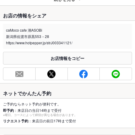
たばこ
お店の情報をシェア
禁煙・喫煙
全席禁煙
caMoco cafe 湖ASOBi
喫煙専用室
なし
新潟県佐渡市原黒553－28
https://www.hotpepper.jp/strJ003341121/
※2020年4月1日～受動喫煙対策に関する法律が施行されています。正しい情報はお店へお問い
合わせください。
お店情報をコピー
お席
総席数
40席
最大宴会収
－
容人数
ネットでかんたん予約
個室
なし
ご予約ならネット予約が便利です。
即予約
：来店日の当日14時まで受付
座敷
なし
※曜日、コースによって締切が異なる場合があります。
リクエスト予約
：来店日の前日17時まで受付
掘りごたつ
なし