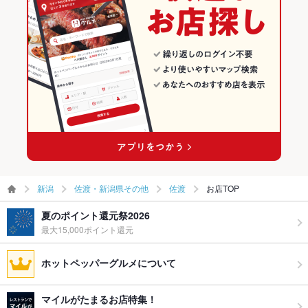
その他設備
－
その他
飲み放題
なし ：ご相談ください
食べ放題
なし
お酒
日本酒充実、ワイン充実
お子様連れ
お子様連れOK
ウェディン
－
グパーティ
ー二次会
新潟
佐渡・新潟県その他
佐渡
お店TOP
お祝い・サ
可
夏のポイント還元祭2026
プライズ対
最大15,000ポイント還元
応
ホットペッパーグルメについて
ライブショ
あり
ー
マイルがたまるお店特集！
ペット同伴
可