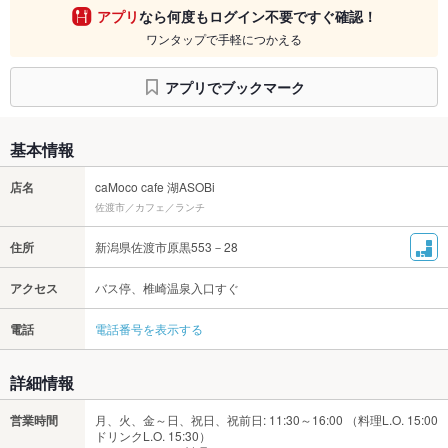
アプリ
なら何度もログイン不要ですぐ確認！
ワンタップで手軽につかえる
アプリでブックマーク
基本情報
店名
caMoco cafe 湖ASOBi
佐渡市／カフェ／ランチ
住所
新潟県佐渡市原黒553－28
アクセス
バス停、椎崎温泉入口すぐ
電話
電話番号を表示する
詳細情報
営業時間
月、火、金～日、祝日、祝前日: 11:30～16:00 （料理L.O. 15:00
ドリンクL.O. 15:30）