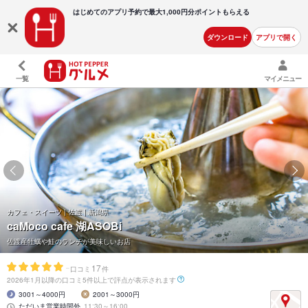
はじめてのアプリ予約で最大
1,000円分ポイントもらえる
ダウンロード
アプリで開く
一覧
マイメニュー
カフェ・スイーツ | 佐渡 | 新潟県
caMoco cafe 湖ASOBi
佐渡産牡蠣や鮭のランチが美味しいお店
-
17
口コミ
件
2026年1月以降の口コミ5件以上で評点が表示されます
3001～4000円
2001～3000円
ただいま営業時間外
11:30～16:00