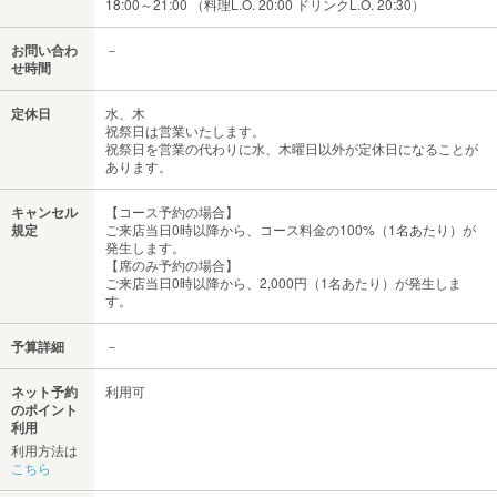
18:00～21:00 （料理L.O. 20:00 ドリンクL.O. 20:30）
お問い合わ
－
せ時間
定休日
水、木
祝祭日は営業いたします。
祝祭日を営業の代わりに水、木曜日以外が定休日になることが
あります。
キャンセル
【コース予約の場合】
規定
ご来店当日0時以降から、コース料金の100%（1名あたり）が
発生します。
【席のみ予約の場合】
ご来店当日0時以降から、2,000円（1名あたり）が発生しま
す。
予算詳細
－
ネット予約
利用可
のポイント
利用
利用方法は
こちら