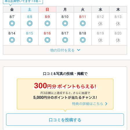
本日お席空いてます！2名～
金
土
日
月
火
水
木
8/7
8/8
8/9
8/10
8/11
8/12
8/13
休
休
◎
◎
◎
◎
◎
8/14
8/15
8/16
8/17
8/18
8/19
8/20
休
休
◎
◎
◎
◎
◎
8/21
8/22
8/23
8/24
8/25
8/26
8/27
他の日付を見る
休
休
◎
◎
◎
◎
◎
8/28
8/29
8/30
8/31
9/1
9/2
9/3
休
休
◎
◎
◎
◎
◎
口コミ&写真の投稿・掲載で
9/4
9/5
9/6
9/7
9/8
9/9
9/10
休
休
◎
◎
◎
◎
◎
口コミを投稿する