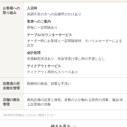
お客様への
入店時
取り組み
体調不良の方への自粛呼びかけあり
客席へのご案内
席毎に一定間隔あり
テーブル/カウンターサービス
オーダー時にお客様と一定間隔保持、モバイルオーダーによる
注文
会計処理
非接触型決済あり、現金等受け渡し時の手渡しなし
テイクアウトサービス
テイクアウト用待ちスペースあり
従業員の安
勤務時の検温、頻繁な手洗い
全衛生管理
店舗の衛生
換気設備の設置と換気、多数の人が触れる箇所の消毒、備品/卓
管理
上設置物の消毒
※各項目の詳細は
こちら
をご確認ください。
続きを見る