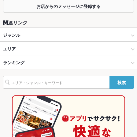
カウンター
あり
お店からのメッセージに登録する
ソファー
なし
関連リンク
テラス席
なし
ジャンル
貸切
貸切可 ：貸切を承ります。お気軽にお問い合わせください。
カフェ・スイーツ
エリア
夜景がきれ
あり
いなお席
カフェ
佐渡
ランキング
設備
佐渡・新潟県その他 × カフェ・スイーツ
佐渡 × カフェ・スイーツ
新潟のグルメランキング
Wi-Fi
あり
検索
佐渡・新潟県その他 × カフェ
佐渡 × カフェ
新潟のカフェ・スイーツランキング
バリアフリ
なし
ー
新潟
佐渡・新潟県その他のグルメランキング
駐車場
あり ：8台ご用意しております。
新潟 × カフェ・スイーツ
英語メニュ
あり
ー
新潟 × カフェ