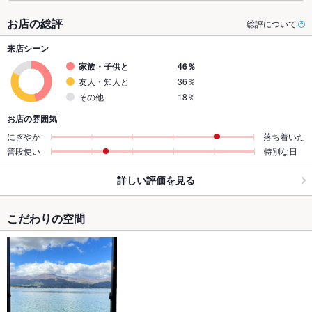
お店の総評
総評について
来店シーン
家族・子供と
46％
友人・知人と
36％
その他
18％
お店の雰囲気
にぎやか
落ち着いた
普段使い
特別な日
詳しい評価を見る
こだわりの空間