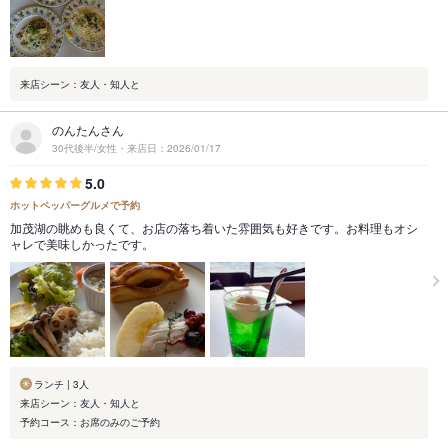
来店シーン：友人・知人と
のんたんさん
30代後半/女性・来店日：2026/01/17
5.0
ホットペッパーグルメで予約
加茂湖の眺めも良くて、お店の落ち着いた雰囲気も好きです。お料理もオシ
ャレで美味しかったです。
ランチ | 3人
来店シーン：友人・知人と
予約コース：お席のみのご予約