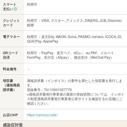
スマート
利用可
支払い
クレジット
利用可 ：VISA､マスター､アメックス､DINERS､JCB､Discover､
カード
銀聯
電子マネー
利用可 ：楽天Edy､WAON､Suica､PASMO､nanaco､ICOCA､iD､
QUICPay､ApplePay
QRコード
利用可 ：PayPay、楽天ペイ、d払い、au PAY、メルペイ、
決済
FamiPay、支付宝（Alipay）、微信支付（WeChat Pay）
料金備考
－
領収書
適格請求書（インボイス）の要件を満たした領収書を発行しま
（適格簡易
す。
請求書）
登録番号：T4110001027779
※適格請求書発行事業者の最新の登録状態については、インボイ
ス制度適格請求書発行事業者公表サイトを確認するか店舗にご
確認ください。
お店のHP
https://camoco.cafe/
感染症対策