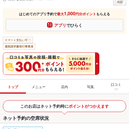
1,000
はじめてのアプリ予約で
最大
円分ポイント
もらえる
アプリ
でひらく
スマート支払い可
適格請求書発行事業者
口コミ
トップ
メニュー
店内
写真
17
このお店はネット予約時に
ポイントがつかえます
ネット予約の空席状況